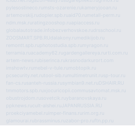
iclub.net.ru
gazon-easy.ru
sugarepilekb.ru
grinox.ru
pylesostineco.ru
msts-ozarenie.ru
kameryjooan.ru
artemovskij.ru
dopler.spb.ru
aid70.ru
metall-perm.ru
ndm.msk.ru
ratingzooshop.ru
apiaccess.ru
globalautotrade.info
bezverhovskoe.ru
drsschool.ru
ZOOSMART.SPB.RU
dalakony.ru
medikijob.ru
remontt.spb.ru
photostudia.spb.ru
myragon.ru
terramia.ru
academy62.ru
gardengallereya.ru
rti.com.ru
artem-news.ru
biserinca.ru
krasnodarkurort.com
imshowtv.ru
mebel-v-tule.ru
mobtopik.ru
pcsecurity.net.ru
tool-sib.ru
multimetrunit.ru
sp-tour.ru
fan-cs.ru
santeh-russia.ru
symbian9.net.ru
DSHAIR.RU
tmmotors.spb.ru
xjocuricopii.com
musavtomat.msk.ru
obustrojdom.ru
sovetcik.ru
ybaranovskaya.ru
ppknews.ru
cult-alshei.ru
JAPANRUSSIA.RU
proekciyamebel.ru
imper-finans.ru
rim.org.ru
glamourai.ru
brassminus.ru
zabor-pro.ru
ftn.pp.ru
dorogoe58.ru
laimengpacker.ru
kuzova-zapchasti.ru