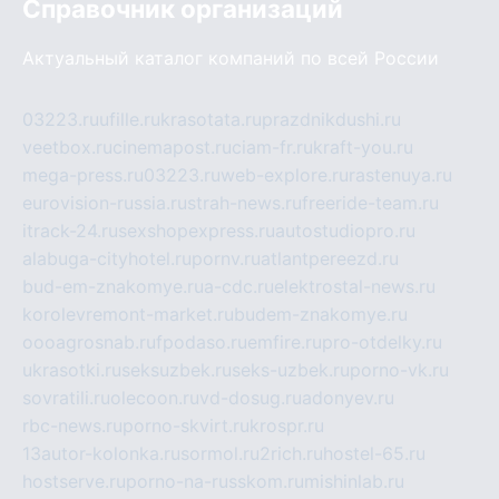
Справочник организаций
Актуальный каталог компаний по всей России
03223.ru
ufille.ru
krasotata.ru
prazdnikdushi.ru
veetbox.ru
cinemapost.ru
ciam-fr.ru
kraft-you.ru
mega-press.ru
03223.ru
web-explore.ru
rastenuya.ru
eurovision-russia.ru
strah-news.ru
freeride-team.ru
itrack-24.ru
sexshopexpress.ru
autostudiopro.ru
alabuga-cityhotel.ru
pornv.ru
atlantpereezd.ru
bud-em-znakomye.ru
a-cdc.ru
elektrostal-news.ru
korolevremont-market.ru
budem-znakomye.ru
oooagrosnab.ru
fpodaso.ru
emfire.ru
pro-otdelky.ru
ukrasotki.ru
seksuzbek.ru
seks-uzbek.ru
porno-vk.ru
sovratili.ru
olecoon.ru
vd-dosug.ru
adonyev.ru
rbc-news.ru
porno-skvirt.ru
krospr.ru
13autor-kolonka.ru
sormol.ru
2rich.ru
hostel-65.ru
hostserve.ru
porno-na-russkom.ru
mishinlab.ru