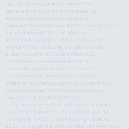
raszar.ru
vskrytie-zamkov-moskva113.ru
lipetsktelecom.ru
tovudyi4kuhnyanazakaz.ru
seksuzb.ru
guzywia4kuhnyanazakaz.ru
fabrikaofabrikaokuhny.ru
kuhnyaekuhnyaafabrika.ru
kuhnyaykuhnyayfabrika.ru
e-abis1c.ru
store-brawl-stars.ru
kts-services.ru
dark-sand.ru
sindika-01.ru
sp-life.ru
x-legion.ru
sib-archives.ru
e-abis-1-c.ru
sindika01.ru
venda-festival.ru
store-brawlstars.ru
dooraleksandria.ru
antenna-highly.ru
mine-lab-msk.ru
1-mus.ru
3-sex-porn.ru
ban-damn.ru
purse-factory.ru
viagra-tablet.ru
fasbags.ru
adler-jun.ru
bandamn.ru
fincontech.ru
3sexporn.ru
1mus.ru
darksand.ru
rebus-toys.ru
minelab-msk.ru
rtdco.ru
seo-prodvizhenie-sajtov-stroitelnyh-kompanij.ru
card-voice.ru
rulonnyygazon177.ru
snow-guard.ru
domizbrusa-9x12spb.ru
demaholding.ru
aalse.ru
a380club.ru
argentinamia.ru
perkoka.ru
movie-one.ru