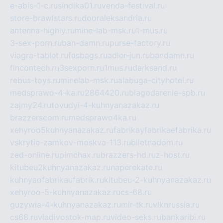
e-abis-1-c.ru
sindika01.ru
venda-festival.ru
store-brawlstars.ru
dooraleksandria.ru
antenna-highly.ru
mine-lab-msk.ru
1-mus.ru
3-sex-porn.ru
ban-damn.ru
purse-factory.ru
viagra-tablet.ru
fasbags.ru
adler-jun.ru
bandamn.ru
fincontech.ru
3sexporn.ru
1mus.ru
darksand.ru
rebus-toys.ru
minelab-msk.ru
alabuga-cityhotel.ru
medsprawo-4-ka.ru
2864420.ru
blagodarenie-spb.ru
zajmy24.ru
tovudyi-4-kuhnyanazakaz.ru
brazzerscom.ru
medsprawo4ka.ru
xehyroo5kuhnyanazakaz.ru
fabrikayfabrikaefabrika.ru
vskrytie-zamkov-moskva-113.ru
biletnadom.ru
zed-online.ru
pimchax.ru
brazzers-hd.ru
z-host.ru
kitubeu2kuhnyanazakaz.ru
naperekate.ru
kuhnyaofabrikaufabrik.ru
kitubeu-2-kuhnyanazakaz.ru
xehyroo-5-kuhnyanazakaz.ru
cs-68.ru
guzywia-4-kuhnyanazakaz.ru
mir-tk.ru
vlknrussia.ru
cs68.ru
vladivostok-map.ru
video-seks.ru
bankaribi.ru