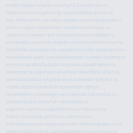
medic-today.ru
taksu.ru
comp123.ru
don-ykt.ru
teensvoice.ru
imgsharing.ru
domashnee-porno.ru
eva-elfie.ru
foto-tur.ru
biz-doska.ru
metropoltravel.ru
veslo-i-yakor.ru
borodino-media.ru
rostotsky.ru
regionufa.ru
weiss-bet.ru
zaryna.ru
casinotablet.ru
universalia.ru
remont-mebeli-moscow.ru
termomur.ru
clubfisher.ru
remstirufa.ru
erdamchi.ru
doramamama.ru
muraviovka-park.ru
worldofwoman.ru
clean-dreams.ru
arkrym.ru
kristinita.ru
dircomputer.ru
healthenter.ru
textexperts.ru
pivnaya-kruzhka.ru
kinofilmy-2021.ru
demolalapaluza.ru
tanyavanya.ru
remstir-tolyatti.ru
msdip.ru
jdol.ru
sokolovr.ru
newtech-spb.ru
rezemkleim.ru
massage-tai.ru
seonub.ru
zvonitut.ru
biolisichka24.ru
mncraft-download.ru
algoritm-sistema.ru
godflesh.ru
ru-industria.ru
zebra-tlt.ru
okna-proficom.ru
erynok.ru
onlinekinospace.ru
startupstudio-fefu.ru
zarges-ru.ru
gegenjustizunrecht.ru
autobalashov.ru
utrovortu.ru