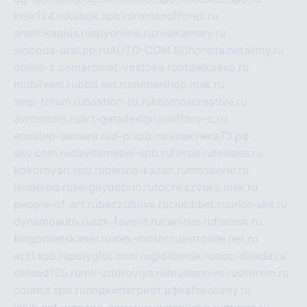
krsk124.ru
kubok.spb.ru
romanofforex.ru
analitikaplus.ru
spyonline.ru
zosikamery.ru
sloboda-ural.pp.ru
AUTO-COM.SU
hohota.net
alimy.ru
online-z.com
aromat-vostoka.ru
otdelkaexp.ru
mobilvest.ru
bbd.net.ru
mebelshop.msk.ru
smp-forum.ru
bastion-td.ru
kosmoscreative.ru
avrmotors.ru
art-galadesign.ru
tiffany-c.ru
ecostep-samara.ru
d-p.spb.ru
галактика73.рф
sko.com.ru
davitamebel-spb.ru
fotsis.ru
tesiaes.ru
kokoroyari.spb.ru
blesna-kazan.ru
mossilver.ru
lenderoq.ru
sergeydobrin.ru
tochkazvuka.msk.ru
people-of-art.ru
bezzubova.ru
clubtibet.ru
orior-aks.ru
dynamoauto.ru
szk-favorit.ru
carlines.ru
flatnsk.ru
kingbolenskaner.ru
alex-motor.ru
astroline.net.ru
act1.spb.ru
polyglot.com.ru
gidlipetsk.ru
ooo-driada.ru
detsad125.ru
mir-zdoroviya.ru
bruslanovo.ru
siterem.ru
council.spb.ru
лодкипатриот.рф
kafekolizey.ru