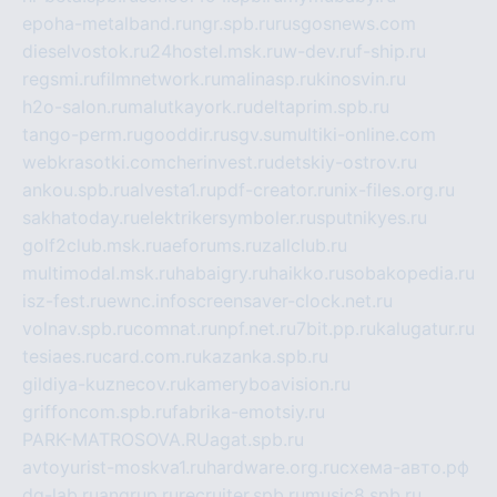
epoha-metalband.ru
ngr.spb.ru
rusgosnews.com
dieselvostok.ru
24hostel.msk.ru
w-dev.ru
f-ship.ru
regsmi.ru
filmnetwork.ru
malinasp.ru
kinosvin.ru
h2o-salon.ru
malutkayork.ru
deltaprim.spb.ru
tango-perm.ru
gooddir.ru
sgv.su
multiki-online.com
webkrasotki.com
cherinvest.ru
detskiy-ostrov.ru
ankou.spb.ru
alvesta1.ru
pdf-creator.ru
nix-files.org.ru
sakhatoday.ru
elektrikersymboler.ru
sputnikyes.ru
golf2club.msk.ru
aeforums.ru
zallclub.ru
multimodal.msk.ru
habaigry.ru
haikko.ru
sobakopedia.ru
isz-fest.ru
ewnc.info
screensaver-clock.net.ru
volnav.spb.ru
comnat.ru
npf.net.ru
7bit.pp.ru
kalugatur.ru
tesiaes.ru
card.com.ru
kazanka.spb.ru
gildiya-kuznecov.ru
kameryboavision.ru
griffoncom.spb.ru
fabrika-emotsiy.ru
PARK-MATROSOVA.RU
agat.spb.ru
avtoyurist-moskva1.ru
hardware.org.ru
схема-авто.рф
dg-lab.ru
angrup.ru
recruiter.spb.ru
music8.spb.ru