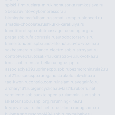
spiski-firm.ru
elara-m.ru
kinomusorka.ru
mkcslava.ru
2bets.ru
vintovoykompressor.ru
birminghamvsfulham.ru
sarmat-komp.ru
pioneeri.ru
amadis-chocolate.ru
shkurki-karakulya.ru
kanotiforet.spb.ru
tutmassage.ru
ecolog.org.ru
praga.spb.ru
falcorussia.ru
autodoctorservis.ru
kamertondom.spb.ru
net-life.net.ru
avto-vozim.ru
sakhcamera.ru
alliance-electro.spb.ru
stroyavt.ru
controlweb1.ru
tdsak74.ru
kinzozo-ru.ru
kvotka.ru
iron-snab.ru
costa-bella.ru
eugrus.pp.ru
associaciya39.ru
primexpo.spb.ru
bezmorchin.ru
ia2.ru
cpt21.ru
ispecspb.ru
regahost.ru
kolosok-elita.ru
tae-kwon.ru
consrio.com.ru
insiam.ru
avegainfo.ru
archery161.ru
bigencyclica.ru
vlast16.ru
korru.net
sarmiento.spb.su
extelopedia.ru
lammin-suo.spb.ru
iskatour.spb.ru
snpi.org.ru
running-line.ru
krygeva-spa.ru
chel.net.ru
rust-loco.ru
dugshop.ru
hl-beta.spb.ru
school494.spb.ru
mymubaby.ru