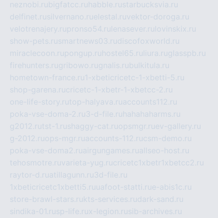
neznobi.ru
bigfatcc.ru
habble.ru
starbucksvia.ru
delfinet.ru
silvernano.ru
elestal.ru
vektor-doroga.ru
velotrenajery.ru
pronso54.ru
lenasever.ru
lovinskix.ru
show-pets.ru
smartnews03.ru
discofoxworld.ru
miraclecoon.ru
pongup.ru
hostel65.ru
liura.ru
glasspb.ru
firehunters.ru
gribowo.ru
gnalis.ru
bulkitula.ru
hometown-france.ru
1-xbeticricetc-1-xbetti-5.ru
shop-garena.ru
cricetc-1-xbetr-1-xbetcc-2.ru
one-life-story.ru
top-halyava.ru
accounts112.ru
poka-vse-doma-2.ru
3-d-file.ru
hahahaharms.ru
g2012.ru
tst-1.ru
shaggy-cat.ru
opsmgr.ru
ev-gallery.ru
g-2012.ru
ops-mgr.ru
accounts-112.ru
csm-demo.ru
poka-vse-doma2.ru
airgungames.ru
allseo-host.ru
tehosmotre.ru
varieta-yug.ru
cricetc1xbetr1xbetcc2.ru
raytor-d.ru
atillagunn.ru
3d-file.ru
1xbeticricetc1xbetti5.ru
uafoot-statti.ru
e-abis1c.ru
store-brawl-stars.ru
kts-services.ru
dark-sand.ru
sindika-01.ru
sp-life.ru
x-legion.ru
sib-archives.ru