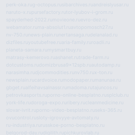
perk-oka.ru
g-octopus.ru
sibarchives.ru
andreislyusar.ru
naruto-x.ru
pursefactory.ru
tor-lyubov-i-grom.ru
spayderhed-2022.ru
movieone.ru
evro-dez.ru
webamator.ru
ma-absolut1.ru
avtopomosch27.ru
nv-750.ru
news-plain.ru
nertansaga.ru
delanalad.ru
dizfiles.ru
youtubefree.ru
aria-family.ru
roadli.ru
planeta-samara.ru
mysmartbuy.ru
matrasy-kemerovo.ru
ashanet.ru
trade-farm.ru
dotcustoms.ru
domizbrusa9x12spb.ru
autodamp.ru
narasimha.ru
djcommodities.ru
nv750.ru
x-ton.ru
newsplain.ru
cardvoice.ru
modopaper.ru
manunae.ru
gbget.ru
alfeihavsalnassr.ru
madoma.ru
tajuncos.ru
petrovkasports.ru
porno-online-besplatno.ru
splclub.ru
york-life.ru
doroga-expo.ru
ribery.ru
cleanmedicine.ru
slovar-ivrit.ru
porno-video-besplatno.ru
seks-365.ru
ovucontrol.ru
sloty-igrovyye-avtomaty.ru
ru-industriya.ru
russkoe-porno-besplatno.ru
belgorod-day.ru
digilith.ru
pichkurovlab.ru