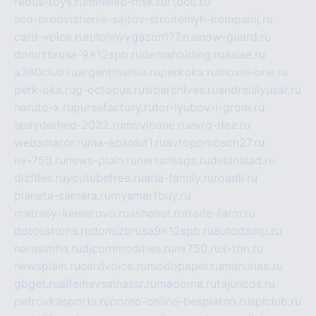
rebus-toys.ru
minelab-msk.ru
rtdco.ru
seo-prodvizhenie-sajtov-stroitelnyh-kompanij.ru
card-voice.ru
rulonnyygazon177.ru
snow-guard.ru
domizbrusa-9x12spb.ru
demaholding.ru
aalse.ru
a380club.ru
argentinamia.ru
perkoka.ru
movie-one.ru
perk-oka.ru
g-octopus.ru
sibarchives.ru
andreislyusar.ru
naruto-x.ru
pursefactory.ru
tor-lyubov-i-grom.ru
spayderhed-2022.ru
movieone.ru
evro-dez.ru
webamator.ru
ma-absolut1.ru
avtopomosch27.ru
nv-750.ru
news-plain.ru
nertansaga.ru
delanalad.ru
dizfiles.ru
youtubefree.ru
aria-family.ru
roadli.ru
planeta-samara.ru
mysmartbuy.ru
matrasy-kemerovo.ru
ashanet.ru
trade-farm.ru
dotcustoms.ru
domizbrusa9x12spb.ru
autodamp.ru
narasimha.ru
djcommodities.ru
nv750.ru
x-ton.ru
newsplain.ru
cardvoice.ru
modopaper.ru
manunae.ru
gbget.ru
alfeihavsalnassr.ru
madoma.ru
tajuncos.ru
petrovkasports.ru
porno-online-besplatno.ru
splclub.ru