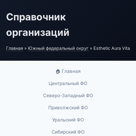
Справочник
организаций
Главная
»
Южный федеральный округ
» Esthetic Aura Vita
🏠 Главная
Центральный ФО
Северо-Западный ФО
Приволжский ФО
Уральский ФО
Сибирский ФО