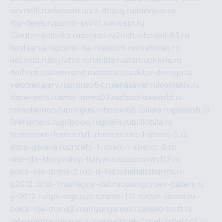
sovratili.ru
olecoon.ru
vd-dosug.ru
adonyev.ru
rbc-news.ru
porno-skvirt.ru
krospr.ru
13autor-kolonka.ru
sormol.ru
2rich.ru
hostel-65.ru
hostserve.ru
porno-na-russkom.ru
mishinlab.ru
neznobi.ru
bigfatcc.ru
habble.ru
starbucksvia.ru
delfinet.ru
silvernano.ru
elestal.ru
vektor-doroga.ru
velotrenajery.ru
pronso54.ru
lenasever.ru
lovinskix.ru
show-pets.ru
smartnews03.ru
discofoxworld.ru
miraclecoon.ru
pongup.ru
hostel65.ru
liura.ru
glasspb.ru
firehunters.ru
gribowo.ru
gnalis.ru
bulkitula.ru
hometown-france.ru
1-xbeticricetc-1-xbetti-5.ru
shop-garena.ru
cricetc-1-xbetr-1-xbetcc-2.ru
one-life-story.ru
top-halyava.ru
accounts112.ru
poka-vse-doma-2.ru
3-d-file.ru
hahahaharms.ru
g2012.ru
tst-1.ru
shaggy-cat.ru
opsmgr.ru
ev-gallery.ru
g-2012.ru
ops-mgr.ru
accounts-112.ru
csm-demo.ru
poka-vse-doma2.ru
airgungames.ru
allseo-host.ru
tehosmotre.ru
varieta-yug.ru
cricetc1xbetr1xbetcc2.ru