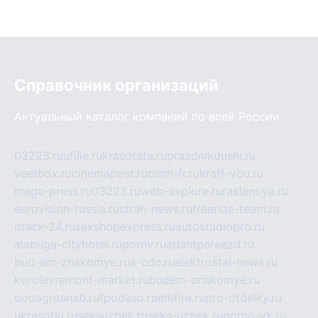
Справочник организаций
Актуальный каталог компаний по всей России
03223.ru
ufille.ru
krasotata.ru
prazdnikdushi.ru
veetbox.ru
cinemapost.ru
ciam-fr.ru
kraft-you.ru
mega-press.ru
03223.ru
web-explore.ru
rastenuya.ru
eurovision-russia.ru
strah-news.ru
freeride-team.ru
itrack-24.ru
sexshopexpress.ru
autostudiopro.ru
alabuga-cityhotel.ru
pornv.ru
atlantpereezd.ru
bud-em-znakomye.ru
a-cdc.ru
elektrostal-news.ru
korolevremont-market.ru
budem-znakomye.ru
oooagrosnab.ru
fpodaso.ru
emfire.ru
pro-otdelky.ru
ukrasotki.ru
seksuzbek.ru
seks-uzbek.ru
porno-vk.ru