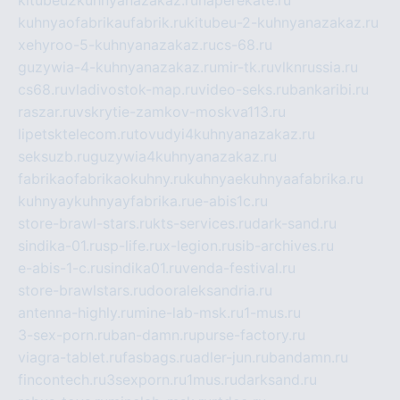
kitubeu2kuhnyanazakaz.ru
naperekate.ru
kuhnyaofabrikaufabrik.ru
kitubeu-2-kuhnyanazakaz.ru
xehyroo-5-kuhnyanazakaz.ru
cs-68.ru
guzywia-4-kuhnyanazakaz.ru
mir-tk.ru
vlknrussia.ru
cs68.ru
vladivostok-map.ru
video-seks.ru
bankaribi.ru
raszar.ru
vskrytie-zamkov-moskva113.ru
lipetsktelecom.ru
tovudyi4kuhnyanazakaz.ru
seksuzb.ru
guzywia4kuhnyanazakaz.ru
fabrikaofabrikaokuhny.ru
kuhnyaekuhnyaafabrika.ru
kuhnyaykuhnyayfabrika.ru
e-abis1c.ru
store-brawl-stars.ru
kts-services.ru
dark-sand.ru
sindika-01.ru
sp-life.ru
x-legion.ru
sib-archives.ru
e-abis-1-c.ru
sindika01.ru
venda-festival.ru
store-brawlstars.ru
dooraleksandria.ru
antenna-highly.ru
mine-lab-msk.ru
1-mus.ru
3-sex-porn.ru
ban-damn.ru
purse-factory.ru
viagra-tablet.ru
fasbags.ru
adler-jun.ru
bandamn.ru
fincontech.ru
3sexporn.ru
1mus.ru
darksand.ru