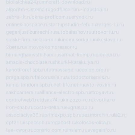
biolisichka24.ru
mncraft-download.ru
algoritm-sistema.ru
godflesh.ru
ru-industria.ru
zebra-tlt.ru
okna-proficom.ru
erynok.ru
onlinekinospace.ru
startupstudio-fefu.ru
zarges-ru.ru
gegenjustizunrecht.ru
autobalashov.ru
utrovortu.ru
spiski-firm.ru
elara-m.ru
kinomusorka.ru
mkcslava.ru
2bets.ru
vintovoykompressor.ru
birminghamvsfulham.ru
sarmat-komp.ru
pioneeri.ru
amadis-chocolate.ru
shkurki-karakulya.ru
kanotiforet.spb.ru
tutmassage.ru
ecolog.org.ru
praga.spb.ru
falcorussia.ru
autodoctorservis.ru
kamertondom.spb.ru
net-life.net.ru
avto-vozim.ru
sakhcamera.ru
alliance-electro.spb.ru
stroyavt.ru
controlweb1.ru
tdsak74.ru
kinzozo-ru.ru
kvotka.ru
iron-snab.ru
costa-bella.ru
eugrus.pp.ru
associaciya39.ru
primexpo.spb.ru
bezmorchin.ru
ia2.ru
cpt21.ru
ispecspb.ru
regahost.ru
kolosok-elita.ru
tae-kwon.ru
consrio.com.ru
insiam.ru
avegainfo.ru