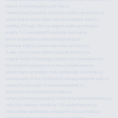
raytor-d.ru
atillagunn.ru
3d-file.ru
1xbeticricetc1xbetti5.ru
uafoot-statti.ru
e-abis1c.ru
store-brawl-stars.ru
kts-services.ru
dark-sand.ru
sindika-01.ru
sp-life.ru
x-legion.ru
sib-archives.ru
e-abis-1-c.ru
sindika01.ru
venda-festival.ru
store-brawlstars.ru
dooraleksandria.ru
antenna-highly.ru
mine-lab-msk.ru
1-mus.ru
3-sex-porn.ru
ban-damn.ru
purse-factory.ru
viagra-tablet.ru
fasbags.ru
adler-jun.ru
bandamn.ru
fincontech.ru
3sexporn.ru
1mus.ru
darksand.ru
rebus-toys.ru
minelab-msk.ru
alabuga-cityhotel.ru
medsprawo-4-ka.ru
2864420.ru
blagodarenie-spb.ru
zajmy24.ru
tovudyi-4-kuhnyanazakaz.ru
brazzerscom.ru
medsprawo4ka.ru
xehyroo5kuhnyanazakaz.ru
fabrikayfabrikaefabrika.ru
vskrytie-zamkov-moskva-113.ru
biletnadom.ru
zed-online.ru
pimchax.ru
brazzers-hd.ru
z-host.ru