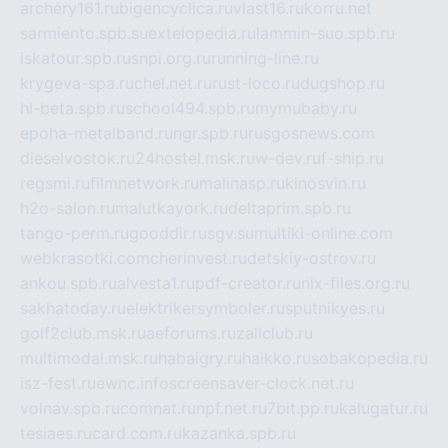
archery161.ru
bigencyclica.ru
vlast16.ru
korru.net
sarmiento.spb.su
extelopedia.ru
lammin-suo.spb.ru
iskatour.spb.ru
snpi.org.ru
running-line.ru
krygeva-spa.ru
chel.net.ru
rust-loco.ru
dugshop.ru
hl-beta.spb.ru
school494.spb.ru
mymubaby.ru
epoha-metalband.ru
ngr.spb.ru
rusgosnews.com
dieselvostok.ru
24hostel.msk.ru
w-dev.ru
f-ship.ru
regsmi.ru
filmnetwork.ru
malinasp.ru
kinosvin.ru
h2o-salon.ru
malutkayork.ru
deltaprim.spb.ru
tango-perm.ru
gooddir.ru
sgv.su
multiki-online.com
webkrasotki.com
cherinvest.ru
detskiy-ostrov.ru
ankou.spb.ru
alvesta1.ru
pdf-creator.ru
nix-files.org.ru
sakhatoday.ru
elektrikersymboler.ru
sputnikyes.ru
golf2club.msk.ru
aeforums.ru
zallclub.ru
multimodal.msk.ru
habaigry.ru
haikko.ru
sobakopedia.ru
isz-fest.ru
ewnc.info
screensaver-clock.net.ru
volnav.spb.ru
comnat.ru
npf.net.ru
7bit.pp.ru
kalugatur.ru
tesiaes.ru
card.com.ru
kazanka.spb.ru