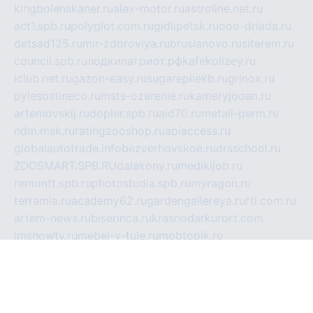
kingbolenskaner.ru
alex-motor.ru
astroline.net.ru
act1.spb.ru
polyglot.com.ru
gidlipetsk.ru
ooo-driada.ru
detsad125.ru
mir-zdoroviya.ru
bruslanovo.ru
siterem.ru
council.spb.ru
лодкипатриот.рф
kafekolizey.ru
iclub.net.ru
gazon-easy.ru
sugarepilekb.ru
grinox.ru
pylesostineco.ru
msts-ozarenie.ru
kameryjooan.ru
artemovskij.ru
dopler.spb.ru
aid70.ru
metall-perm.ru
ndm.msk.ru
ratingzooshop.ru
apiaccess.ru
globalautotrade.info
bezverhovskoe.ru
drsschool.ru
ZOOSMART.SPB.RU
dalakony.ru
medikijob.ru
remontt.spb.ru
photostudia.spb.ru
myragon.ru
terramia.ru
academy62.ru
gardengallereya.ru
rti.com.ru
artem-news.ru
biserinca.ru
krasnodarkurort.com
imshowtv.ru
mebel-v-tule.ru
mobtopik.ru
pcsecurity.net.ru
tool-sib.ru
multimetrunit.ru
sp-tour.ru
fan-cs.ru
santeh-russia.ru
symbian9.net.ru
DSHAIR.RU
tmmotors.spb.ru
xjocuricopii.com
musavtomat.msk.ru
obustrojdom.ru
sovetcik.ru
ybaranovskaya.ru