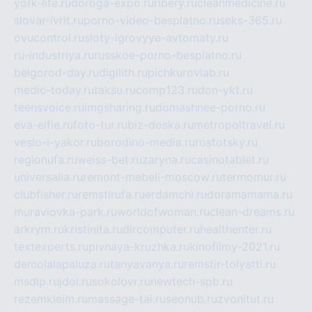
york-life.ru
doroga-expo.ru
ribery.ru
cleanmedicine.ru
slovar-ivrit.ru
porno-video-besplatno.ru
seks-365.ru
ovucontrol.ru
sloty-igrovyye-avtomaty.ru
ru-industriya.ru
russkoe-porno-besplatno.ru
belgorod-day.ru
digilith.ru
pichkurovlab.ru
medic-today.ru
taksu.ru
comp123.ru
don-ykt.ru
teensvoice.ru
imgsharing.ru
domashnee-porno.ru
eva-elfie.ru
foto-tur.ru
biz-doska.ru
metropoltravel.ru
veslo-i-yakor.ru
borodino-media.ru
rostotsky.ru
regionufa.ru
weiss-bet.ru
zaryna.ru
casinotablet.ru
universalia.ru
remont-mebeli-moscow.ru
termomur.ru
clubfisher.ru
remstirufa.ru
erdamchi.ru
doramamama.ru
muraviovka-park.ru
worldofwoman.ru
clean-dreams.ru
arkrym.ru
kristinita.ru
dircomputer.ru
healthenter.ru
textexperts.ru
pivnaya-kruzhka.ru
kinofilmy-2021.ru
demolalapaluza.ru
tanyavanya.ru
remstir-tolyatti.ru
msdip.ru
jdol.ru
sokolovr.ru
newtech-spb.ru
rezemkleim.ru
massage-tai.ru
seonub.ru
zvonitut.ru