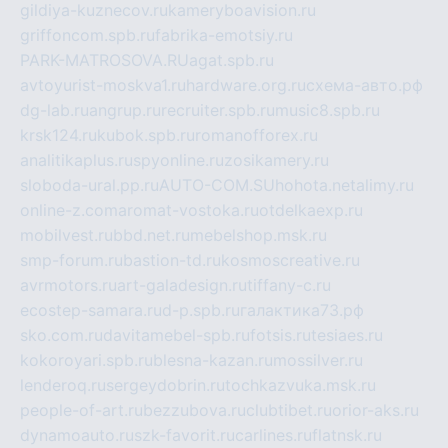
gildiya-kuznecov.ru
kameryboavision.ru
griffoncom.spb.ru
fabrika-emotsiy.ru
PARK-MATROSOVA.RU
agat.spb.ru
avtoyurist-moskva1.ru
hardware.org.ru
схема-авто.рф
dg-lab.ru
angrup.ru
recruiter.spb.ru
music8.spb.ru
krsk124.ru
kubok.spb.ru
romanofforex.ru
analitikaplus.ru
spyonline.ru
zosikamery.ru
sloboda-ural.pp.ru
AUTO-COM.SU
hohota.net
alimy.ru
online-z.com
aromat-vostoka.ru
otdelkaexp.ru
mobilvest.ru
bbd.net.ru
mebelshop.msk.ru
smp-forum.ru
bastion-td.ru
kosmoscreative.ru
avrmotors.ru
art-galadesign.ru
tiffany-c.ru
ecostep-samara.ru
d-p.spb.ru
галактика73.рф
sko.com.ru
davitamebel-spb.ru
fotsis.ru
tesiaes.ru
kokoroyari.spb.ru
blesna-kazan.ru
mossilver.ru
lenderoq.ru
sergeydobrin.ru
tochkazvuka.msk.ru
people-of-art.ru
bezzubova.ru
clubtibet.ru
orior-aks.ru
dynamoauto.ru
szk-favorit.ru
carlines.ru
flatnsk.ru