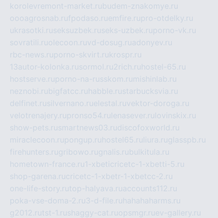
korolevremont-market.ru
budem-znakomye.ru
oooagrosnab.ru
fpodaso.ru
emfire.ru
pro-otdelky.ru
ukrasotki.ru
seksuzbek.ru
seks-uzbek.ru
porno-vk.ru
sovratili.ru
olecoon.ru
vd-dosug.ru
adonyev.ru
rbc-news.ru
porno-skvirt.ru
krospr.ru
13autor-kolonka.ru
sormol.ru
2rich.ru
hostel-65.ru
hostserve.ru
porno-na-russkom.ru
mishinlab.ru
neznobi.ru
bigfatcc.ru
habble.ru
starbucksvia.ru
delfinet.ru
silvernano.ru
elestal.ru
vektor-doroga.ru
velotrenajery.ru
pronso54.ru
lenasever.ru
lovinskix.ru
show-pets.ru
smartnews03.ru
discofoxworld.ru
miraclecoon.ru
pongup.ru
hostel65.ru
liura.ru
glasspb.ru
firehunters.ru
gribowo.ru
gnalis.ru
bulkitula.ru
hometown-france.ru
1-xbeticricetc-1-xbetti-5.ru
shop-garena.ru
cricetc-1-xbetr-1-xbetcc-2.ru
one-life-story.ru
top-halyava.ru
accounts112.ru
poka-vse-doma-2.ru
3-d-file.ru
hahahaharms.ru
g2012.ru
tst-1.ru
shaggy-cat.ru
opsmgr.ru
ev-gallery.ru