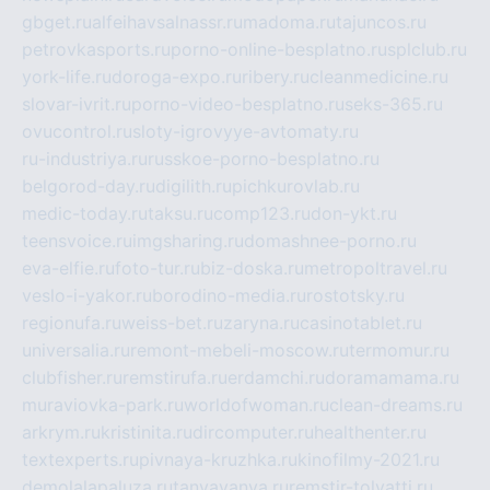
gbget.ru
alfeihavsalnassr.ru
madoma.ru
tajuncos.ru
petrovkasports.ru
porno-online-besplatno.ru
splclub.ru
york-life.ru
doroga-expo.ru
ribery.ru
cleanmedicine.ru
slovar-ivrit.ru
porno-video-besplatno.ru
seks-365.ru
ovucontrol.ru
sloty-igrovyye-avtomaty.ru
ru-industriya.ru
russkoe-porno-besplatno.ru
belgorod-day.ru
digilith.ru
pichkurovlab.ru
medic-today.ru
taksu.ru
comp123.ru
don-ykt.ru
teensvoice.ru
imgsharing.ru
domashnee-porno.ru
eva-elfie.ru
foto-tur.ru
biz-doska.ru
metropoltravel.ru
veslo-i-yakor.ru
borodino-media.ru
rostotsky.ru
regionufa.ru
weiss-bet.ru
zaryna.ru
casinotablet.ru
universalia.ru
remont-mebeli-moscow.ru
termomur.ru
clubfisher.ru
remstirufa.ru
erdamchi.ru
doramamama.ru
muraviovka-park.ru
worldofwoman.ru
clean-dreams.ru
arkrym.ru
kristinita.ru
dircomputer.ru
healthenter.ru
textexperts.ru
pivnaya-kruzhka.ru
kinofilmy-2021.ru
demolalapaluza.ru
tanyavanya.ru
remstir-tolyatti.ru