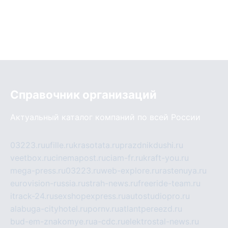
Справочник организаций
Актуальный каталог компаний по всей России
03223.ru
ufille.ru
krasotata.ru
prazdnikdushi.ru
veetbox.ru
cinemapost.ru
ciam-fr.ru
kraft-you.ru
mega-press.ru
03223.ru
web-explore.ru
rastenuya.ru
eurovision-russia.ru
strah-news.ru
freeride-team.ru
itrack-24.ru
sexshopexpress.ru
autostudiopro.ru
alabuga-cityhotel.ru
pornv.ru
atlantpereezd.ru
bud-em-znakomye.ru
a-cdc.ru
elektrostal-news.ru