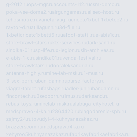
g-2012.ru
ops-mgr.ru
accounts-112.ru
csm-demo.ru
poka-vse-doma2.ru
airgungames.ru
allseo-host.ru
tehosmotre.ru
varieta-yug.ru
cricetc1xbetr1xbetcc2.ru
raytor-d.ru
atillagunn.ru
3d-file.ru
1xbeticricetc1xbetti5.ru
uafoot-statti.ru
e-abis1c.ru
store-brawl-stars.ru
kts-services.ru
dark-sand.ru
sindika-01.ru
sp-life.ru
x-legion.ru
sib-archives.ru
e-abis-1-c.ru
sindika01.ru
venda-festival.ru
store-brawlstars.ru
dooraleksandria.ru
antenna-highly.ru
mine-lab-msk.ru
1-mus.ru
3-sex-porn.ru
ban-damn.ru
purse-factory.ru
viagra-tablet.ru
fasbags.ru
adler-jun.ru
bandamn.ru
fincontech.ru
3sexporn.ru
1mus.ru
darksand.ru
rebus-toys.ru
minelab-msk.ru
alabuga-cityhotel.ru
medsprawo-4-ka.ru
2864420.ru
blagodarenie-spb.ru
zajmy24.ru
tovudyi-4-kuhnyanazakaz.ru
brazzerscom.ru
medsprawo4ka.ru
xehyroo5kuhnyanazakaz.ru
fabrikayfabrikaefabrika.ru