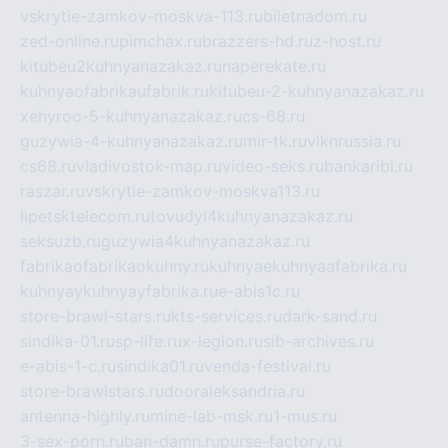
vskrytie-zamkov-moskva-113.ru
biletnadom.ru
zed-online.ru
pimchax.ru
brazzers-hd.ru
z-host.ru
kitubeu2kuhnyanazakaz.ru
naperekate.ru
kuhnyaofabrikaufabrik.ru
kitubeu-2-kuhnyanazakaz.ru
xehyroo-5-kuhnyanazakaz.ru
cs-68.ru
guzywia-4-kuhnyanazakaz.ru
mir-tk.ru
vlknrussia.ru
cs68.ru
vladivostok-map.ru
video-seks.ru
bankaribi.ru
raszar.ru
vskrytie-zamkov-moskva113.ru
lipetsktelecom.ru
tovudyi4kuhnyanazakaz.ru
seksuzb.ru
guzywia4kuhnyanazakaz.ru
fabrikaofabrikaokuhny.ru
kuhnyaekuhnyaafabrika.ru
kuhnyaykuhnyayfabrika.ru
e-abis1c.ru
store-brawl-stars.ru
kts-services.ru
dark-sand.ru
sindika-01.ru
sp-life.ru
x-legion.ru
sib-archives.ru
e-abis-1-c.ru
sindika01.ru
venda-festival.ru
store-brawlstars.ru
dooraleksandria.ru
antenna-highly.ru
mine-lab-msk.ru
1-mus.ru
3-sex-porn.ru
ban-damn.ru
purse-factory.ru