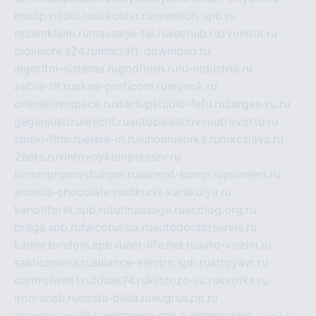
msdip.ru
jdol.ru
sokolovr.ru
newtech-spb.ru
rezemkleim.ru
massage-tai.ru
seonub.ru
zvonitut.ru
biolisichka24.ru
mncraft-download.ru
algoritm-sistema.ru
godflesh.ru
ru-industria.ru
zebra-tlt.ru
okna-proficom.ru
erynok.ru
onlinekinospace.ru
startupstudio-fefu.ru
zarges-ru.ru
gegenjustizunrecht.ru
autobalashov.ru
utrovortu.ru
spiski-firm.ru
elara-m.ru
kinomusorka.ru
mkcslava.ru
2bets.ru
vintovoykompressor.ru
birminghamvsfulham.ru
sarmat-komp.ru
pioneeri.ru
amadis-chocolate.ru
shkurki-karakulya.ru
kanotiforet.spb.ru
tutmassage.ru
ecolog.org.ru
praga.spb.ru
falcorussia.ru
autodoctorservis.ru
kamertondom.spb.ru
net-life.net.ru
avto-vozim.ru
sakhcamera.ru
alliance-electro.spb.ru
stroyavt.ru
controlweb1.ru
tdsak74.ru
kinzozo-ru.ru
kvotka.ru
iron-snab.ru
costa-bella.ru
eugrus.pp.ru
associaciya39.ru
primexpo.spb.ru
bezmorchin.ru
ia2.ru