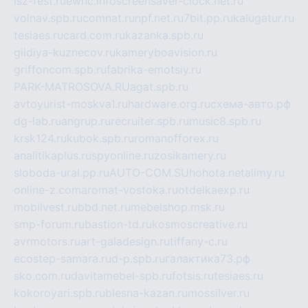
isz-fest.ru
ewnc.info
screensaver-clock.net.ru
volnav.spb.ru
comnat.ru
npf.net.ru
7bit.pp.ru
kalugatur.ru
tesiaes.ru
card.com.ru
kazanka.spb.ru
gildiya-kuznecov.ru
kameryboavision.ru
griffoncom.spb.ru
fabrika-emotsiy.ru
PARK-MATROSOVA.RU
agat.spb.ru
avtoyurist-moskva1.ru
hardware.org.ru
схема-авто.рф
dg-lab.ru
angrup.ru
recruiter.spb.ru
music8.spb.ru
krsk124.ru
kubok.spb.ru
romanofforex.ru
analitikaplus.ru
spyonline.ru
zosikamery.ru
sloboda-ural.pp.ru
AUTO-COM.SU
hohota.net
alimy.ru
online-z.com
aromat-vostoka.ru
otdelkaexp.ru
mobilvest.ru
bbd.net.ru
mebelshop.msk.ru
smp-forum.ru
bastion-td.ru
kosmoscreative.ru
avrmotors.ru
art-galadesign.ru
tiffany-c.ru
ecostep-samara.ru
d-p.spb.ru
галактика73.рф
sko.com.ru
davitamebel-spb.ru
fotsis.ru
tesiaes.ru
kokoroyari.spb.ru
blesna-kazan.ru
mossilver.ru