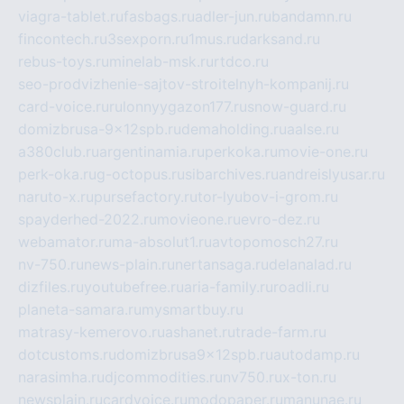
viagra-tablet.ru
fasbags.ru
adler-jun.ru
bandamn.ru
fincontech.ru
3sexporn.ru
1mus.ru
darksand.ru
rebus-toys.ru
minelab-msk.ru
rtdco.ru
seo-prodvizhenie-sajtov-stroitelnyh-kompanij.ru
card-voice.ru
rulonnyygazon177.ru
snow-guard.ru
domizbrusa-9x12spb.ru
demaholding.ru
aalse.ru
a380club.ru
argentinamia.ru
perkoka.ru
movie-one.ru
perk-oka.ru
g-octopus.ru
sibarchives.ru
andreislyusar.ru
naruto-x.ru
pursefactory.ru
tor-lyubov-i-grom.ru
spayderhed-2022.ru
movieone.ru
evro-dez.ru
webamator.ru
ma-absolut1.ru
avtopomosch27.ru
nv-750.ru
news-plain.ru
nertansaga.ru
delanalad.ru
dizfiles.ru
youtubefree.ru
aria-family.ru
roadli.ru
planeta-samara.ru
mysmartbuy.ru
matrasy-kemerovo.ru
ashanet.ru
trade-farm.ru
dotcustoms.ru
domizbrusa9x12spb.ru
autodamp.ru
narasimha.ru
djcommodities.ru
nv750.ru
x-ton.ru
newsplain.ru
cardvoice.ru
modopaper.ru
manunae.ru