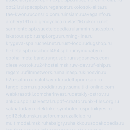
cpt21.ru
ispecspb.ru
regahost.ru
kolosok-elita.ru
tae-kwon.ru
consrio.com.ru
insiam.ru
avegainfo.ru
archery161.ru
bigencyclica.ru
vlast16.ru
korru.net
sarmiento.spb.su
extelopedia.ru
lammin-suo.spb.ru
iskatour.spb.ru
snpi.org.ru
running-line.ru
krygeva-spa.ru
chel.net.ru
rust-loco.ru
dugshop.ru
hl-beta.spb.ru
school494.spb.ru
mymubaby.ru
epoha-metalband.ru
ngr.spb.ru
rusgosnews.com
dieselvostok.ru
24hostel.msk.ru
w-dev.ru
f-ship.ru
regsmi.ru
filmnetwork.ru
malinasp.ru
kinosvin.ru
h2o-salon.ru
malutkayork.ru
deltaprim.spb.ru
tango-perm.ru
gooddir.ru
sgv.su
multiki-online.com
webkrasotki.com
cherinvest.ru
detskiy-ostrov.ru
ankou.spb.ru
alvesta1.ru
pdf-creator.ru
nix-files.org.ru
sakhatoday.ru
elektrikersymboler.ru
sputnikyes.ru
golf2club.msk.ru
aeforums.ru
zallclub.ru
multimodal.msk.ru
habaigry.ru
haikko.ru
sobakopedia.ru