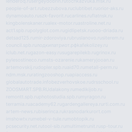
lenderoq.ru
sergeydobrin.ru
tochkazvuka.msk.ru
people-of-art.ru
bezzubova.ru
clubtibet.ru
orior-aks.ru
dynamoauto.ru
szk-favorit.ru
carlines.ru
flatnsk.ru
kingbolenskaner.ru
alex-motor.ru
astroline.net.ru
act1.spb.ru
polyglot.com.ru
gidlipetsk.ru
ooo-driada.ru
detsad125.ru
mir-zdoroviya.ru
bruslanovo.ru
siterem.ru
council.spb.ru
лодкипатриот.рф
kafekolizey.ru
iclub.net.ru
gazon-easy.ru
sugarepilekb.ru
grinox.ru
pylesostineco.ru
msts-ozarenie.ru
kameryjooan.ru
artemovskij.ru
dopler.spb.ru
aid70.ru
metall-perm.ru
ndm.msk.ru
ratingzooshop.ru
apiaccess.ru
globalautotrade.info
bezverhovskoe.ru
drsschool.ru
ZOOSMART.SPB.RU
dalakony.ru
medikijob.ru
remontt.spb.ru
photostudia.spb.ru
myragon.ru
terramia.ru
academy62.ru
gardengallereya.ru
rti.com.ru
artem-news.ru
biserinca.ru
krasnodarkurort.com
imshowtv.ru
mebel-v-tule.ru
mobtopik.ru
pcsecurity.net.ru
tool-sib.ru
multimetrunit.ru
sp-tour.ru