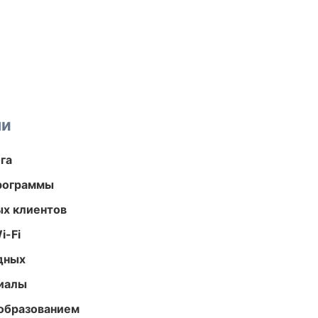
ми
га
программы
ых клиентов
i-Fi
одных
риалы
образованием