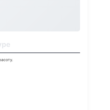
уре
расоту.