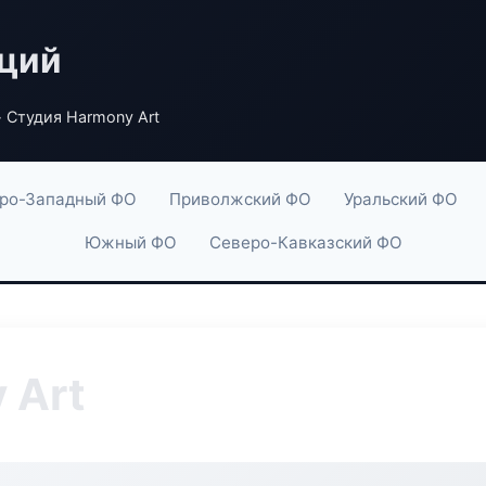
аций
 Студия Harmony Art
ро-Западный ФО
Приволжский ФО
Уральский ФО
Южный ФО
Северо-Кавказский ФО
 Art