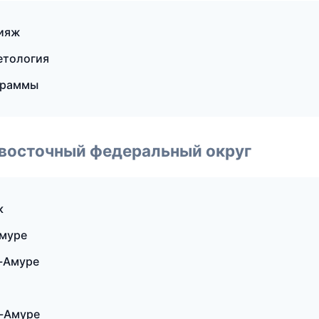
кияж
метология
граммы
евосточный федеральный округ
к
Амуре
а-Амуре
а-Амуре