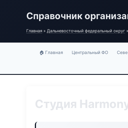
Справочник организ
Главная
»
Дальневосточный федеральный округ
»
🏠 Главная
Центральный ФО
Севе
Студия Harmony