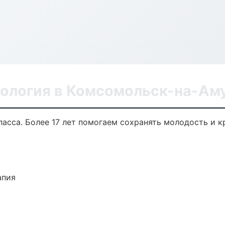
ология в Комсомольск-на-Ам
сса. Более 17 лет помогаем сохранять молодость и к
апия