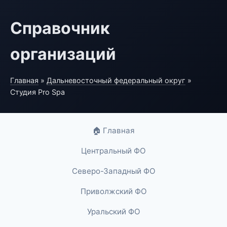
Справочник
организаций
Главная
»
Дальневосточный федеральный округ
»
Студия Pro Spa
🏠 Главная
Центральный ФО
Северо-Западный ФО
Приволжский ФО
Уральский ФО