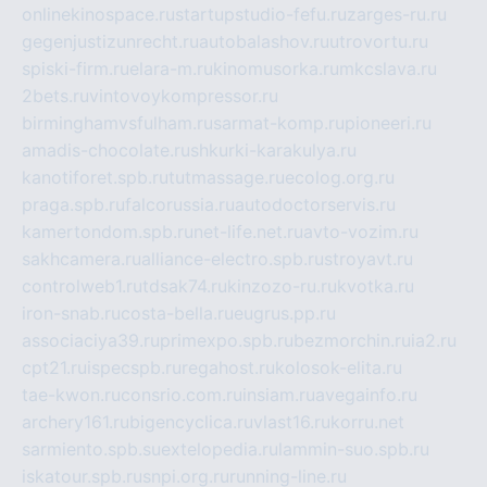
onlinekinospace.ru
startupstudio-fefu.ru
zarges-ru.ru
gegenjustizunrecht.ru
autobalashov.ru
utrovortu.ru
spiski-firm.ru
elara-m.ru
kinomusorka.ru
mkcslava.ru
2bets.ru
vintovoykompressor.ru
birminghamvsfulham.ru
sarmat-komp.ru
pioneeri.ru
amadis-chocolate.ru
shkurki-karakulya.ru
kanotiforet.spb.ru
tutmassage.ru
ecolog.org.ru
praga.spb.ru
falcorussia.ru
autodoctorservis.ru
kamertondom.spb.ru
net-life.net.ru
avto-vozim.ru
sakhcamera.ru
alliance-electro.spb.ru
stroyavt.ru
controlweb1.ru
tdsak74.ru
kinzozo-ru.ru
kvotka.ru
iron-snab.ru
costa-bella.ru
eugrus.pp.ru
associaciya39.ru
primexpo.spb.ru
bezmorchin.ru
ia2.ru
cpt21.ru
ispecspb.ru
regahost.ru
kolosok-elita.ru
tae-kwon.ru
consrio.com.ru
insiam.ru
avegainfo.ru
archery161.ru
bigencyclica.ru
vlast16.ru
korru.net
sarmiento.spb.su
extelopedia.ru
lammin-suo.spb.ru
iskatour.spb.ru
snpi.org.ru
running-line.ru