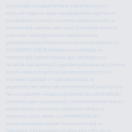
council.spb.ru
лодкипатриот.рф
kafekolizey.ru
iclub.net.ru
gazon-easy.ru
sugarepilekb.ru
grinox.ru
pylesostineco.ru
msts-ozarenie.ru
kameryjooan.ru
artemovskij.ru
dopler.spb.ru
aid70.ru
metall-perm.ru
ndm.msk.ru
ratingzooshop.ru
apiaccess.ru
globalautotrade.info
bezverhovskoe.ru
drsschool.ru
ZOOSMART.SPB.RU
dalakony.ru
medikijob.ru
remontt.spb.ru
photostudia.spb.ru
myragon.ru
terramia.ru
academy62.ru
gardengallereya.ru
rti.com.ru
artem-news.ru
biserinca.ru
krasnodarkurort.com
imshowtv.ru
mebel-v-tule.ru
mobtopik.ru
pcsecurity.net.ru
tool-sib.ru
multimetrunit.ru
sp-tour.ru
fan-cs.ru
santeh-russia.ru
symbian9.net.ru
DSHAIR.RU
tmmotors.spb.ru
xjocuricopii.com
musavtomat.msk.ru
obustrojdom.ru
sovetcik.ru
ybaranovskaya.ru
ppknews.ru
cult-alshei.ru
JAPANRUSSIA.RU
proekciyamebel.ru
imper-finans.ru
rim.org.ru
glamourai.ru
brassminus.ru
zabor-pro.ru
ftn.pp.ru