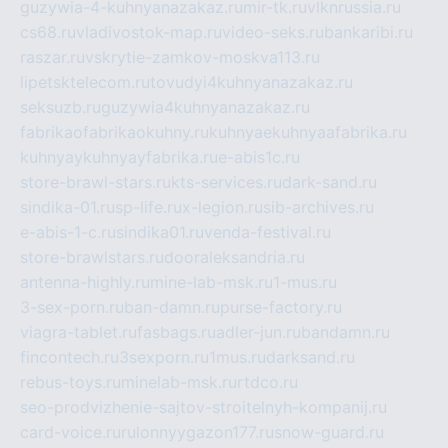
guzywia-4-kuhnyanazakaz.ru
mir-tk.ru
vlknrussia.ru
cs68.ru
vladivostok-map.ru
video-seks.ru
bankaribi.ru
raszar.ru
vskrytie-zamkov-moskva113.ru
lipetsktelecom.ru
tovudyi4kuhnyanazakaz.ru
seksuzb.ru
guzywia4kuhnyanazakaz.ru
fabrikaofabrikaokuhny.ru
kuhnyaekuhnyaafabrika.ru
kuhnyaykuhnyayfabrika.ru
e-abis1c.ru
store-brawl-stars.ru
kts-services.ru
dark-sand.ru
sindika-01.ru
sp-life.ru
x-legion.ru
sib-archives.ru
e-abis-1-c.ru
sindika01.ru
venda-festival.ru
store-brawlstars.ru
dooraleksandria.ru
antenna-highly.ru
mine-lab-msk.ru
1-mus.ru
3-sex-porn.ru
ban-damn.ru
purse-factory.ru
viagra-tablet.ru
fasbags.ru
adler-jun.ru
bandamn.ru
fincontech.ru
3sexporn.ru
1mus.ru
darksand.ru
rebus-toys.ru
minelab-msk.ru
rtdco.ru
seo-prodvizhenie-sajtov-stroitelnyh-kompanij.ru
card-voice.ru
rulonnyygazon177.ru
snow-guard.ru