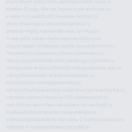
store-brawl-stars.ru
kts-services.ru
dark-sand.ru
sindika-01.ru
sp-life.ru
x-legion.ru
sib-archives.ru
e-abis-1-c.ru
sindika01.ru
venda-festival.ru
store-brawlstars.ru
dooraleksandria.ru
antenna-highly.ru
mine-lab-msk.ru
1-mus.ru
3-sex-porn.ru
ban-damn.ru
purse-factory.ru
viagra-tablet.ru
fasbags.ru
adler-jun.ru
bandamn.ru
fincontech.ru
3sexporn.ru
1mus.ru
darksand.ru
rebus-toys.ru
minelab-msk.ru
alabuga-cityhotel.ru
medsprawo-4-ka.ru
2864420.ru
blagodarenie-spb.ru
zajmy24.ru
tovudyi-4-kuhnyanazakaz.ru
brazzerscom.ru
medsprawo4ka.ru
xehyroo5kuhnyanazakaz.ru
fabrikayfabrikaefabrika.ru
vskrytie-zamkov-moskva-113.ru
biletnadom.ru
zed-online.ru
pimchax.ru
brazzers-hd.ru
z-host.ru
kitubeu2kuhnyanazakaz.ru
naperekate.ru
kuhnyaofabrikaufabrik.ru
kitubeu-2-kuhnyanazakaz.ru
xehyroo-5-kuhnyanazakaz.ru
cs-68.ru