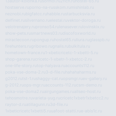
13autor-kolonka.ru
sormol.ru
2rich.ru
hostel-65.ru
hostserve.ru
porno-na-russkom.ru
mishinlab.ru
neznobi.ru
bigfatcc.ru
habble.ru
starbucksvia.ru
delfinet.ru
silvernano.ru
elestal.ru
vektor-doroga.ru
velotrenajery.ru
pronso54.ru
lenasever.ru
lovinskix.ru
show-pets.ru
smartnews03.ru
discofoxworld.ru
miraclecoon.ru
pongup.ru
hostel65.ru
liura.ru
glasspb.ru
firehunters.ru
gribowo.ru
gnalis.ru
bulkitula.ru
hometown-france.ru
1-xbeticricetc-1-xbetti-5.ru
shop-garena.ru
cricetc-1-xbetr-1-xbetcc-2.ru
one-life-story.ru
top-halyava.ru
accounts112.ru
poka-vse-doma-2.ru
3-d-file.ru
hahahaharms.ru
g2012.ru
tst-1.ru
shaggy-cat.ru
opsmgr.ru
ev-gallery.ru
g-2012.ru
ops-mgr.ru
accounts-112.ru
csm-demo.ru
poka-vse-doma2.ru
airgungames.ru
allseo-host.ru
tehosmotre.ru
varieta-yug.ru
cricetc1xbetr1xbetcc2.ru
raytor-d.ru
atillagunn.ru
3d-file.ru
1xbeticricetc1xbetti5.ru
uafoot-statti.ru
e-abis1c.ru