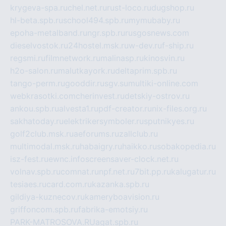
krygeva-spa.ru
chel.net.ru
rust-loco.ru
dugshop.ru
hl-beta.spb.ru
school494.spb.ru
mymubaby.ru
epoha-metalband.ru
ngr.spb.ru
rusgosnews.com
dieselvostok.ru
24hostel.msk.ru
w-dev.ru
f-ship.ru
regsmi.ru
filmnetwork.ru
malinasp.ru
kinosvin.ru
h2o-salon.ru
malutkayork.ru
deltaprim.spb.ru
tango-perm.ru
gooddir.ru
sgv.su
multiki-online.com
webkrasotki.com
cherinvest.ru
detskiy-ostrov.ru
ankou.spb.ru
alvesta1.ru
pdf-creator.ru
nix-files.org.ru
sakhatoday.ru
elektrikersymboler.ru
sputnikyes.ru
golf2club.msk.ru
aeforums.ru
zallclub.ru
multimodal.msk.ru
habaigry.ru
haikko.ru
sobakopedia.ru
isz-fest.ru
ewnc.info
screensaver-clock.net.ru
volnav.spb.ru
comnat.ru
npf.net.ru
7bit.pp.ru
kalugatur.ru
tesiaes.ru
card.com.ru
kazanka.spb.ru
gildiya-kuznecov.ru
kameryboavision.ru
griffoncom.spb.ru
fabrika-emotsiy.ru
PARK-MATROSOVA.RU
agat.spb.ru