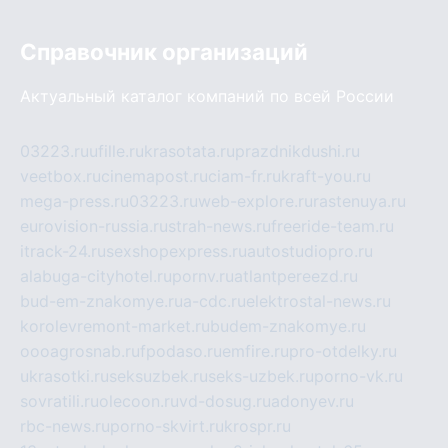
Справочник организаций
Актуальный каталог компаний по всей России
03223.ru
ufille.ru
krasotata.ru
prazdnikdushi.ru
veetbox.ru
cinemapost.ru
ciam-fr.ru
kraft-you.ru
mega-press.ru
03223.ru
web-explore.ru
rastenuya.ru
eurovision-russia.ru
strah-news.ru
freeride-team.ru
itrack-24.ru
sexshopexpress.ru
autostudiopro.ru
alabuga-cityhotel.ru
pornv.ru
atlantpereezd.ru
bud-em-znakomye.ru
a-cdc.ru
elektrostal-news.ru
korolevremont-market.ru
budem-znakomye.ru
oooagrosnab.ru
fpodaso.ru
emfire.ru
pro-otdelky.ru
ukrasotki.ru
seksuzbek.ru
seks-uzbek.ru
porno-vk.ru
sovratili.ru
olecoon.ru
vd-dosug.ru
adonyev.ru
rbc-news.ru
porno-skvirt.ru
krospr.ru