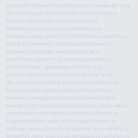
avtoyurist-moskva1.ru
hardware.org.ru
схема-авто.рф
dg-lab.ru
angrup.ru
recruiter.spb.ru
music8.spb.ru
krsk124.ru
kubok.spb.ru
romanofforex.ru
analitikaplus.ru
spyonline.ru
zosikamery.ru
sloboda-ural.pp.ru
AUTO-COM.SU
hohota.net
alimy.ru
online-z.com
aromat-vostoka.ru
otdelkaexp.ru
mobilvest.ru
bbd.net.ru
mebelshop.msk.ru
smp-forum.ru
bastion-td.ru
kosmoscreative.ru
avrmotors.ru
art-galadesign.ru
tiffany-c.ru
ecostep-samara.ru
d-p.spb.ru
галактика73.рф
sko.com.ru
davitamebel-spb.ru
fotsis.ru
tesiaes.ru
kokoroyari.spb.ru
blesna-kazan.ru
mossilver.ru
lenderoq.ru
sergeydobrin.ru
tochkazvuka.msk.ru
people-of-art.ru
bezzubova.ru
clubtibet.ru
orior-aks.ru
dynamoauto.ru
szk-favorit.ru
carlines.ru
flatnsk.ru
kingbolenskaner.ru
alex-motor.ru
astroline.net.ru
act1.spb.ru
polyglot.com.ru
gidlipetsk.ru
ooo-driada.ru
detsad125.ru
mir-zdoroviya.ru
bruslanovo.ru
siterem.ru