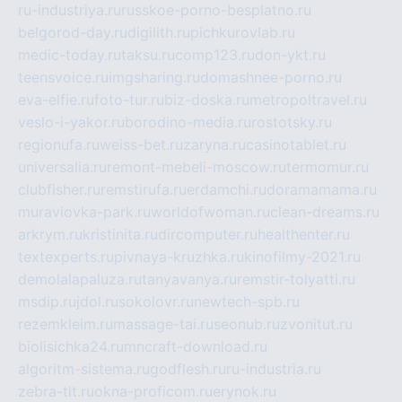
ru-industriya.ru
russkoe-porno-besplatno.ru
belgorod-day.ru
digilith.ru
pichkurovlab.ru
medic-today.ru
taksu.ru
comp123.ru
don-ykt.ru
teensvoice.ru
imgsharing.ru
domashnee-porno.ru
eva-elfie.ru
foto-tur.ru
biz-doska.ru
metropoltravel.ru
veslo-i-yakor.ru
borodino-media.ru
rostotsky.ru
regionufa.ru
weiss-bet.ru
zaryna.ru
casinotablet.ru
universalia.ru
remont-mebeli-moscow.ru
termomur.ru
clubfisher.ru
remstirufa.ru
erdamchi.ru
doramamama.ru
muraviovka-park.ru
worldofwoman.ru
clean-dreams.ru
arkrym.ru
kristinita.ru
dircomputer.ru
healthenter.ru
textexperts.ru
pivnaya-kruzhka.ru
kinofilmy-2021.ru
demolalapaluza.ru
tanyavanya.ru
remstir-tolyatti.ru
msdip.ru
jdol.ru
sokolovr.ru
newtech-spb.ru
rezemkleim.ru
massage-tai.ru
seonub.ru
zvonitut.ru
biolisichka24.ru
mncraft-download.ru
algoritm-sistema.ru
godflesh.ru
ru-industria.ru
zebra-tlt.ru
okna-proficom.ru
erynok.ru