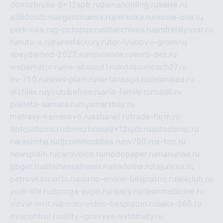
domizbrusa-9x12spb.ru
demaholding.ru
aalse.ru
a380club.ru
argentinamia.ru
perkoka.ru
movie-one.ru
perk-oka.ru
g-octopus.ru
sibarchives.ru
andreislyusar.ru
naruto-x.ru
pursefactory.ru
tor-lyubov-i-grom.ru
spayderhed-2022.ru
movieone.ru
evro-dez.ru
webamator.ru
ma-absolut1.ru
avtopomosch27.ru
nv-750.ru
news-plain.ru
nertansaga.ru
delanalad.ru
dizfiles.ru
youtubefree.ru
aria-family.ru
roadli.ru
planeta-samara.ru
mysmartbuy.ru
matrasy-kemerovo.ru
ashanet.ru
trade-farm.ru
dotcustoms.ru
domizbrusa9x12spb.ru
autodamp.ru
narasimha.ru
djcommodities.ru
nv750.ru
x-ton.ru
newsplain.ru
cardvoice.ru
modopaper.ru
manunae.ru
gbget.ru
alfeihavsalnassr.ru
madoma.ru
tajuncos.ru
petrovkasports.ru
porno-online-besplatno.ru
splclub.ru
york-life.ru
doroga-expo.ru
ribery.ru
cleanmedicine.ru
slovar-ivrit.ru
porno-video-besplatno.ru
seks-365.ru
ovucontrol.ru
sloty-igrovyye-avtomaty.ru