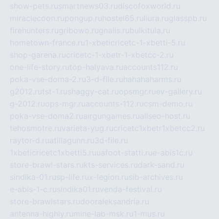
show-pets.ru
smartnews03.ru
discofoxworld.ru
miraclecoon.ru
pongup.ru
hostel65.ru
liura.ru
glasspb.ru
firehunters.ru
gribowo.ru
gnalis.ru
bulkitula.ru
hometown-france.ru
1-xbeticricetc-1-xbetti-5.ru
shop-garena.ru
cricetc-1-xbetr-1-xbetcc-2.ru
one-life-story.ru
top-halyava.ru
accounts112.ru
poka-vse-doma-2.ru
3-d-file.ru
hahahaharms.ru
g2012.ru
tst-1.ru
shaggy-cat.ru
opsmgr.ru
ev-gallery.ru
g-2012.ru
ops-mgr.ru
accounts-112.ru
csm-demo.ru
poka-vse-doma2.ru
airgungames.ru
allseo-host.ru
tehosmotre.ru
varieta-yug.ru
cricetc1xbetr1xbetcc2.ru
raytor-d.ru
atillagunn.ru
3d-file.ru
1xbeticricetc1xbetti5.ru
uafoot-statti.ru
e-abis1c.ru
store-brawl-stars.ru
kts-services.ru
dark-sand.ru
sindika-01.ru
sp-life.ru
x-legion.ru
sib-archives.ru
e-abis-1-c.ru
sindika01.ru
venda-festival.ru
store-brawlstars.ru
dooraleksandria.ru
antenna-highly.ru
mine-lab-msk.ru
1-mus.ru