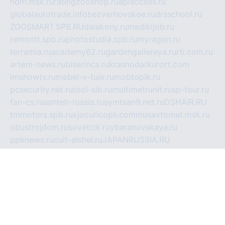
ndm.msk.ru
ratingzooshop.ru
apiaccess.ru
globalautotrade.info
bezverhovskoe.ru
drsschool.ru
ZOOSMART.SPB.RU
dalakony.ru
medikijob.ru
remontt.spb.ru
photostudia.spb.ru
myragon.ru
terramia.ru
academy62.ru
gardengallereya.ru
rti.com.ru
artem-news.ru
biserinca.ru
krasnodarkurort.com
imshowtv.ru
mebel-v-tule.ru
mobtopik.ru
pcsecurity.net.ru
tool-sib.ru
multimetrunit.ru
sp-tour.ru
fan-cs.ru
santeh-russia.ru
symbian9.net.ru
DSHAIR.RU
tmmotors.spb.ru
xjocuricopii.com
musavtomat.msk.ru
obustrojdom.ru
sovetcik.ru
ybaranovskaya.ru
ppknews.ru
cult-alshei.ru
JAPANRUSSIA.RU
proekciyamebel.ru
imper-finans.ru
rim.org.ru
glamourai.ru
brassminus.ru
zabor-pro.ru
ftn.pp.ru
dorogoe58.ru
laimengpacker.ru
kuzova-zapchasti.ru
sageerp.ru
taxodrom.ru
dsrazvitie.ru
hardcity.net.ru
ratinghomegames.ru
topservice25.ru
gubernyan.ru
gtglasslined.ru
ii4.ru
tssport.spb.ru
andorra24.com