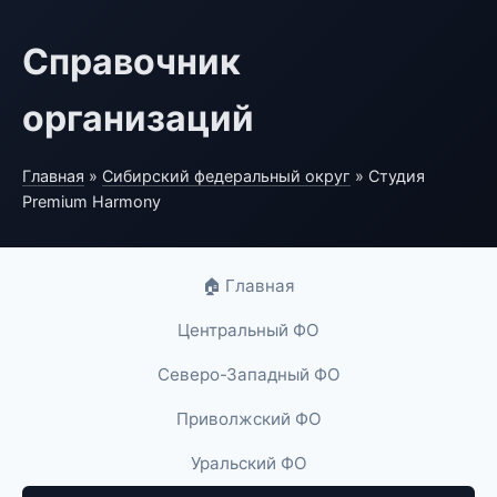
Справочник
организаций
Главная
»
Сибирский федеральный округ
» Студия
Premium Harmony
🏠 Главная
Центральный ФО
Северо-Западный ФО
Приволжский ФО
Уральский ФО