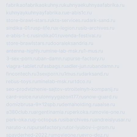
fabrikaofabrikaokuhny.ru
kuhnyaekuhnyaafabrika.ru
kuhnyaykuhnyayfabrika.ru
e-abis1c.ru
store-brawl-stars.ru
kts-services.ru
dark-sand.ru
sindika-01.ru
sp-life.ru
x-legion.ru
sib-archives.ru
e-abis-1-c.ru
sindika01.ru
venda-festival.ru
store-brawlstars.ru
dooraleksandria.ru
antenna-highly.ru
mine-lab-msk.ru
1-mus.ru
3-sex-porn.ru
ban-damn.ru
purse-factory.ru
viagra-tablet.ru
fasbags.ru
adler-jun.ru
bandamn.ru
fincontech.ru
3sexporn.ru
1mus.ru
darksand.ru
rebus-toys.ru
minelab-msk.ru
rtdco.ru
seo-prodvizhenie-sajtov-stroitelnyh-kompanij.ru
card-voice.ru
rulonnyygazon177.ru
snow-guard.ru
domizbrusa-9x12spb.ru
demaholding.ru
aalse.ru
a380club.ru
argentinamia.ru
perkoka.ru
movie-one.ru
perk-oka.ru
g-octopus.ru
sibarchives.ru
andreislyusar.ru
naruto-x.ru
pursefactory.ru
tor-lyubov-i-grom.ru
spayderhed-2022.ru
movieone.ru
evro-dez.ru