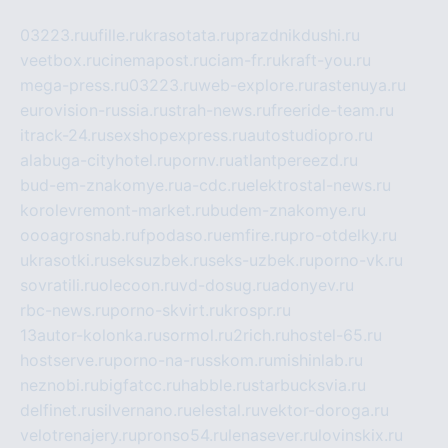
03223.ru
ufille.ru
krasotata.ru
prazdnikdushi.ru
veetbox.ru
cinemapost.ru
ciam-fr.ru
kraft-you.ru
mega-press.ru
03223.ru
web-explore.ru
rastenuya.ru
eurovision-russia.ru
strah-news.ru
freeride-team.ru
itrack-24.ru
sexshopexpress.ru
autostudiopro.ru
alabuga-cityhotel.ru
pornv.ru
atlantpereezd.ru
bud-em-znakomye.ru
a-cdc.ru
elektrostal-news.ru
korolevremont-market.ru
budem-znakomye.ru
oooagrosnab.ru
fpodaso.ru
emfire.ru
pro-otdelky.ru
ukrasotki.ru
seksuzbek.ru
seks-uzbek.ru
porno-vk.ru
sovratili.ru
olecoon.ru
vd-dosug.ru
adonyev.ru
rbc-news.ru
porno-skvirt.ru
krospr.ru
13autor-kolonka.ru
sormol.ru
2rich.ru
hostel-65.ru
hostserve.ru
porno-na-russkom.ru
mishinlab.ru
neznobi.ru
bigfatcc.ru
habble.ru
starbucksvia.ru
delfinet.ru
silvernano.ru
elestal.ru
vektor-doroga.ru
velotrenajery.ru
pronso54.ru
lenasever.ru
lovinskix.ru