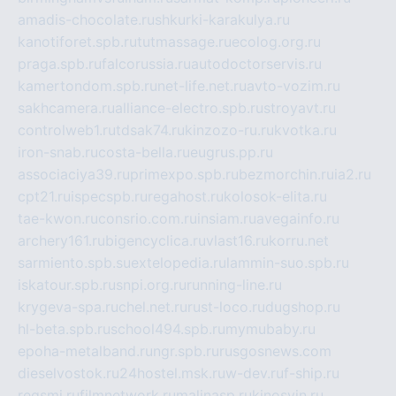
amadis-chocolate.ru
shkurki-karakulya.ru
kanotiforet.spb.ru
tutmassage.ru
ecolog.org.ru
praga.spb.ru
falcorussia.ru
autodoctorservis.ru
kamertondom.spb.ru
net-life.net.ru
avto-vozim.ru
sakhcamera.ru
alliance-electro.spb.ru
stroyavt.ru
controlweb1.ru
tdsak74.ru
kinzozo-ru.ru
kvotka.ru
iron-snab.ru
costa-bella.ru
eugrus.pp.ru
associaciya39.ru
primexpo.spb.ru
bezmorchin.ru
ia2.ru
cpt21.ru
ispecspb.ru
regahost.ru
kolosok-elita.ru
tae-kwon.ru
consrio.com.ru
insiam.ru
avegainfo.ru
archery161.ru
bigencyclica.ru
vlast16.ru
korru.net
sarmiento.spb.su
extelopedia.ru
lammin-suo.spb.ru
iskatour.spb.ru
snpi.org.ru
running-line.ru
krygeva-spa.ru
chel.net.ru
rust-loco.ru
dugshop.ru
hl-beta.spb.ru
school494.spb.ru
mymubaby.ru
epoha-metalband.ru
ngr.spb.ru
rusgosnews.com
dieselvostok.ru
24hostel.msk.ru
w-dev.ru
f-ship.ru
regsmi.ru
filmnetwork.ru
malinasp.ru
kinosvin.ru