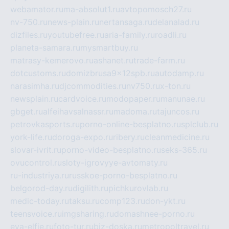
webamator.ru
ma-absolut1.ru
avtopomosch27.ru
nv-750.ru
news-plain.ru
nertansaga.ru
delanalad.ru
dizfiles.ru
youtubefree.ru
aria-family.ru
roadli.ru
planeta-samara.ru
mysmartbuy.ru
matrasy-kemerovo.ru
ashanet.ru
trade-farm.ru
dotcustoms.ru
domizbrusa9x12spb.ru
autodamp.ru
narasimha.ru
djcommodities.ru
nv750.ru
x-ton.ru
newsplain.ru
cardvoice.ru
modopaper.ru
manunae.ru
gbget.ru
alfeihavsalnassr.ru
madoma.ru
tajuncos.ru
petrovkasports.ru
porno-online-besplatno.ru
splclub.ru
york-life.ru
doroga-expo.ru
ribery.ru
cleanmedicine.ru
slovar-ivrit.ru
porno-video-besplatno.ru
seks-365.ru
ovucontrol.ru
sloty-igrovyye-avtomaty.ru
ru-industriya.ru
russkoe-porno-besplatno.ru
belgorod-day.ru
digilith.ru
pichkurovlab.ru
medic-today.ru
taksu.ru
comp123.ru
don-ykt.ru
teensvoice.ru
imgsharing.ru
domashnee-porno.ru
eva-elfie.ru
foto-tur.ru
biz-doska.ru
metropoltravel.ru