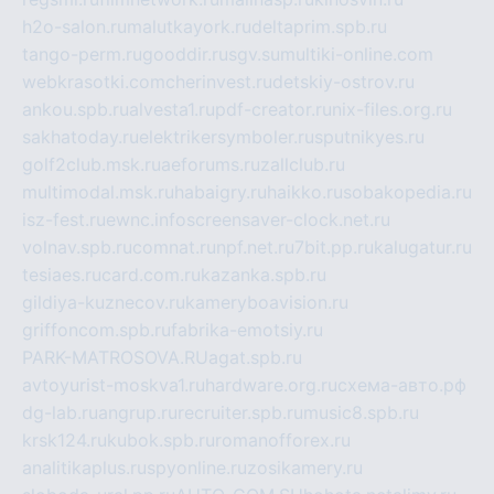
h2o-salon.ru
malutkayork.ru
deltaprim.spb.ru
tango-perm.ru
gooddir.ru
sgv.su
multiki-online.com
webkrasotki.com
cherinvest.ru
detskiy-ostrov.ru
ankou.spb.ru
alvesta1.ru
pdf-creator.ru
nix-files.org.ru
sakhatoday.ru
elektrikersymboler.ru
sputnikyes.ru
golf2club.msk.ru
aeforums.ru
zallclub.ru
multimodal.msk.ru
habaigry.ru
haikko.ru
sobakopedia.ru
isz-fest.ru
ewnc.info
screensaver-clock.net.ru
volnav.spb.ru
comnat.ru
npf.net.ru
7bit.pp.ru
kalugatur.ru
tesiaes.ru
card.com.ru
kazanka.spb.ru
gildiya-kuznecov.ru
kameryboavision.ru
griffoncom.spb.ru
fabrika-emotsiy.ru
PARK-MATROSOVA.RU
agat.spb.ru
avtoyurist-moskva1.ru
hardware.org.ru
схема-авто.рф
dg-lab.ru
angrup.ru
recruiter.spb.ru
music8.spb.ru
krsk124.ru
kubok.spb.ru
romanofforex.ru
analitikaplus.ru
spyonline.ru
zosikamery.ru