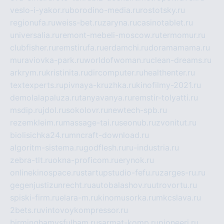
veslo-i-yakor.ru
borodino-media.ru
rostotsky.ru
regionufa.ru
weiss-bet.ru
zaryna.ru
casinotablet.ru
universalia.ru
remont-mebeli-moscow.ru
termomur.ru
clubfisher.ru
remstirufa.ru
erdamchi.ru
doramamama.ru
muraviovka-park.ru
worldofwoman.ru
clean-dreams.ru
arkrym.ru
kristinita.ru
dircomputer.ru
healthenter.ru
textexperts.ru
pivnaya-kruzhka.ru
kinofilmy-2021.ru
demolalapaluza.ru
tanyavanya.ru
remstir-tolyatti.ru
msdip.ru
jdol.ru
sokolovr.ru
newtech-spb.ru
rezemkleim.ru
massage-tai.ru
seonub.ru
zvonitut.ru
biolisichka24.ru
mncraft-download.ru
algoritm-sistema.ru
godflesh.ru
ru-industria.ru
zebra-tlt.ru
okna-proficom.ru
erynok.ru
onlinekinospace.ru
startupstudio-fefu.ru
zarges-ru.ru
gegenjustizunrecht.ru
autobalashov.ru
utrovortu.ru
spiski-firm.ru
elara-m.ru
kinomusorka.ru
mkcslava.ru
2bets.ru
vintovoykompressor.ru
birminghamvsfulham.ru
sarmat-komp.ru
pioneeri.ru