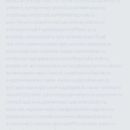
sloboda-ural.pp.ru
AUTO-COM.SU
hohota.net
alimy.ru
online-z.com
aromat-vostoka.ru
otdelkaexp.ru
mobilvest.ru
bbd.net.ru
mebelshop.msk.ru
smp-forum.ru
bastion-td.ru
kosmoscreative.ru
avrmotors.ru
art-galadesign.ru
tiffany-c.ru
ecostep-samara.ru
d-p.spb.ru
галактика73.рф
sko.com.ru
davitamebel-spb.ru
fotsis.ru
tesiaes.ru
kokoroyari.spb.ru
blesna-kazan.ru
mossilver.ru
lenderoq.ru
sergeydobrin.ru
tochkazvuka.msk.ru
people-of-art.ru
bezzubova.ru
clubtibet.ru
orior-aks.ru
dynamoauto.ru
szk-favorit.ru
carlines.ru
flatnsk.ru
kingbolenskaner.ru
alex-motor.ru
astroline.net.ru
act1.spb.ru
polyglot.com.ru
gidlipetsk.ru
ooo-driada.ru
detsad125.ru
mir-zdoroviya.ru
bruslanovo.ru
siterem.ru
council.spb.ru
лодкипатриот.рф
kafekolizey.ru
iclub.net.ru
gazon-easy.ru
sugarepilekb.ru
grinox.ru
pylesostineco.ru
msts-ozarenie.ru
kameryjooan.ru
artemovskij.ru
dopler.spb.ru
aid70.ru
metall-perm.ru