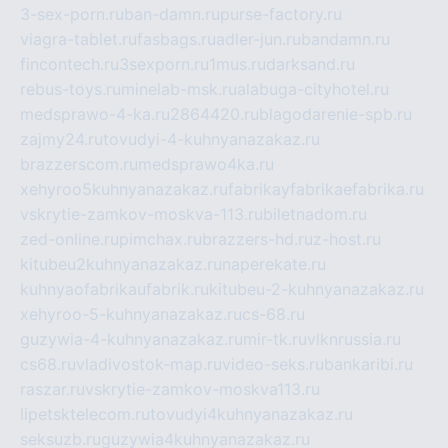
3-sex-porn.ru
ban-damn.ru
purse-factory.ru
viagra-tablet.ru
fasbags.ru
adler-jun.ru
bandamn.ru
fincontech.ru
3sexporn.ru
1mus.ru
darksand.ru
rebus-toys.ru
minelab-msk.ru
alabuga-cityhotel.ru
medsprawo-4-ka.ru
2864420.ru
blagodarenie-spb.ru
zajmy24.ru
tovudyi-4-kuhnyanazakaz.ru
brazzerscom.ru
medsprawo4ka.ru
xehyroo5kuhnyanazakaz.ru
fabrikayfabrikaefabrika.ru
vskrytie-zamkov-moskva-113.ru
biletnadom.ru
zed-online.ru
pimchax.ru
brazzers-hd.ru
z-host.ru
kitubeu2kuhnyanazakaz.ru
naperekate.ru
kuhnyaofabrikaufabrik.ru
kitubeu-2-kuhnyanazakaz.ru
xehyroo-5-kuhnyanazakaz.ru
cs-68.ru
guzywia-4-kuhnyanazakaz.ru
mir-tk.ru
vlknrussia.ru
cs68.ru
vladivostok-map.ru
video-seks.ru
bankaribi.ru
raszar.ru
vskrytie-zamkov-moskva113.ru
lipetsktelecom.ru
tovudyi4kuhnyanazakaz.ru
seksuzb.ru
guzywia4kuhnyanazakaz.ru