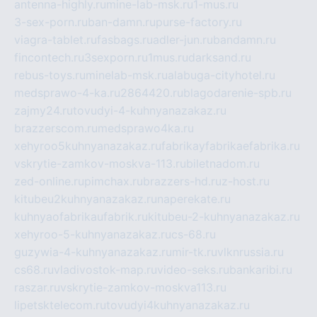
antenna-highly.ru
mine-lab-msk.ru
1-mus.ru
3-sex-porn.ru
ban-damn.ru
purse-factory.ru
viagra-tablet.ru
fasbags.ru
adler-jun.ru
bandamn.ru
fincontech.ru
3sexporn.ru
1mus.ru
darksand.ru
rebus-toys.ru
minelab-msk.ru
alabuga-cityhotel.ru
medsprawo-4-ka.ru
2864420.ru
blagodarenie-spb.ru
zajmy24.ru
tovudyi-4-kuhnyanazakaz.ru
brazzerscom.ru
medsprawo4ka.ru
xehyroo5kuhnyanazakaz.ru
fabrikayfabrikaefabrika.ru
vskrytie-zamkov-moskva-113.ru
biletnadom.ru
zed-online.ru
pimchax.ru
brazzers-hd.ru
z-host.ru
kitubeu2kuhnyanazakaz.ru
naperekate.ru
kuhnyaofabrikaufabrik.ru
kitubeu-2-kuhnyanazakaz.ru
xehyroo-5-kuhnyanazakaz.ru
cs-68.ru
guzywia-4-kuhnyanazakaz.ru
mir-tk.ru
vlknrussia.ru
cs68.ru
vladivostok-map.ru
video-seks.ru
bankaribi.ru
raszar.ru
vskrytie-zamkov-moskva113.ru
lipetsktelecom.ru
tovudyi4kuhnyanazakaz.ru