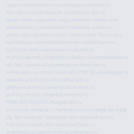
regsmi.ru
filmnetwork.ru
malinasp.ru
kinosvin.ru
h2o-salon.ru
malutkayork.ru
deltaprim.spb.ru
tango-perm.ru
gooddir.ru
sgv.su
multiki-online.com
webkrasotki.com
cherinvest.ru
detskiy-ostrov.ru
ankou.spb.ru
alvesta1.ru
pdf-creator.ru
nix-files.org.ru
sakhatoday.ru
elektrikersymboler.ru
sputnikyes.ru
golf2club.msk.ru
aeforums.ru
zallclub.ru
multimodal.msk.ru
habaigry.ru
haikko.ru
sobakopedia.ru
isz-fest.ru
ewnc.info
screensaver-clock.net.ru
volnav.spb.ru
comnat.ru
npf.net.ru
7bit.pp.ru
kalugatur.ru
tesiaes.ru
card.com.ru
kazanka.spb.ru
gildiya-kuznecov.ru
kameryboavision.ru
griffoncom.spb.ru
fabrika-emotsiy.ru
PARK-MATROSOVA.RU
agat.spb.ru
avtoyurist-moskva1.ru
hardware.org.ru
схема-авто.рф
dg-lab.ru
angrup.ru
recruiter.spb.ru
music8.spb.ru
krsk124.ru
kubok.spb.ru
romanofforex.ru
analitikaplus.ru
spyonline.ru
zosikamery.ru