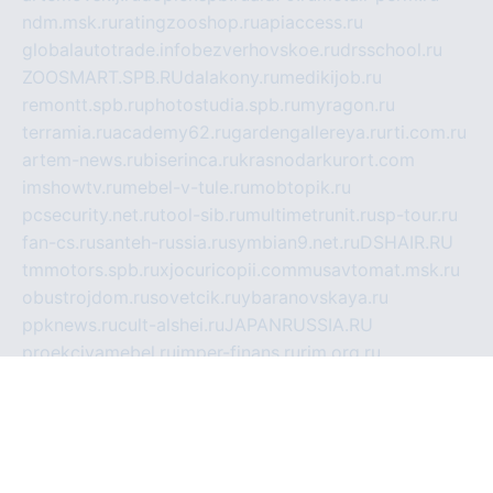
ndm.msk.ru
ratingzooshop.ru
apiaccess.ru
globalautotrade.info
bezverhovskoe.ru
drsschool.ru
ZOOSMART.SPB.RU
dalakony.ru
medikijob.ru
remontt.spb.ru
photostudia.spb.ru
myragon.ru
terramia.ru
academy62.ru
gardengallereya.ru
rti.com.ru
artem-news.ru
biserinca.ru
krasnodarkurort.com
imshowtv.ru
mebel-v-tule.ru
mobtopik.ru
pcsecurity.net.ru
tool-sib.ru
multimetrunit.ru
sp-tour.ru
fan-cs.ru
santeh-russia.ru
symbian9.net.ru
DSHAIR.RU
tmmotors.spb.ru
xjocuricopii.com
musavtomat.msk.ru
obustrojdom.ru
sovetcik.ru
ybaranovskaya.ru
ppknews.ru
cult-alshei.ru
JAPANRUSSIA.RU
proekciyamebel.ru
imper-finans.ru
rim.org.ru
glamourai.ru
brassminus.ru
zabor-pro.ru
ftn.pp.ru
dorogoe58.ru
laimengpacker.ru
kuzova-zapchasti.ru
sageerp.ru
taxodrom.ru
dsrazvitie.ru
hardcity.net.ru
ratinghomegames.ru
topservice25.ru
gubernyan.ru
gtglasslined.ru
ii4.ru
tssport.spb.ru
andorra24.com