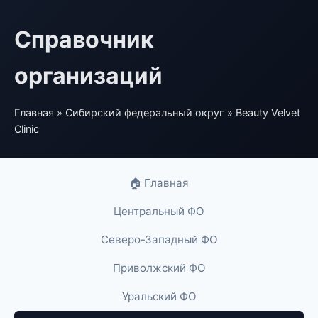
Справочник
организаций
Главная
»
Сибирский федеральный округ
» Beauty Velvet
Clinic
🏠 Главная
Центральный ФО
Северо-Западный ФО
Приволжский ФО
Уральский ФО