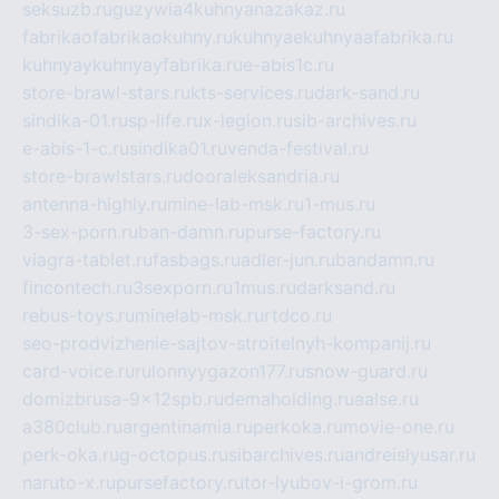
seksuzb.ru
guzywia4kuhnyanazakaz.ru
fabrikaofabrikaokuhny.ru
kuhnyaekuhnyaafabrika.ru
kuhnyaykuhnyayfabrika.ru
e-abis1c.ru
store-brawl-stars.ru
kts-services.ru
dark-sand.ru
sindika-01.ru
sp-life.ru
x-legion.ru
sib-archives.ru
e-abis-1-c.ru
sindika01.ru
venda-festival.ru
store-brawlstars.ru
dooraleksandria.ru
antenna-highly.ru
mine-lab-msk.ru
1-mus.ru
3-sex-porn.ru
ban-damn.ru
purse-factory.ru
viagra-tablet.ru
fasbags.ru
adler-jun.ru
bandamn.ru
fincontech.ru
3sexporn.ru
1mus.ru
darksand.ru
rebus-toys.ru
minelab-msk.ru
rtdco.ru
seo-prodvizhenie-sajtov-stroitelnyh-kompanij.ru
card-voice.ru
rulonnyygazon177.ru
snow-guard.ru
domizbrusa-9x12spb.ru
demaholding.ru
aalse.ru
a380club.ru
argentinamia.ru
perkoka.ru
movie-one.ru
perk-oka.ru
g-octopus.ru
sibarchives.ru
andreislyusar.ru
naruto-x.ru
pursefactory.ru
tor-lyubov-i-grom.ru