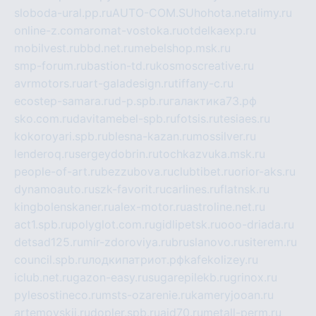
sloboda-ural.pp.ru
AUTO-COM.SU
hohota.net
alimy.ru
online-z.com
aromat-vostoka.ru
otdelkaexp.ru
mobilvest.ru
bbd.net.ru
mebelshop.msk.ru
smp-forum.ru
bastion-td.ru
kosmoscreative.ru
avrmotors.ru
art-galadesign.ru
tiffany-c.ru
ecostep-samara.ru
d-p.spb.ru
галактика73.рф
sko.com.ru
davitamebel-spb.ru
fotsis.ru
tesiaes.ru
kokoroyari.spb.ru
blesna-kazan.ru
mossilver.ru
lenderoq.ru
sergeydobrin.ru
tochkazvuka.msk.ru
people-of-art.ru
bezzubova.ru
clubtibet.ru
orior-aks.ru
dynamoauto.ru
szk-favorit.ru
carlines.ru
flatnsk.ru
kingbolenskaner.ru
alex-motor.ru
astroline.net.ru
act1.spb.ru
polyglot.com.ru
gidlipetsk.ru
ooo-driada.ru
detsad125.ru
mir-zdoroviya.ru
bruslanovo.ru
siterem.ru
council.spb.ru
лодкипатриот.рф
kafekolizey.ru
iclub.net.ru
gazon-easy.ru
sugarepilekb.ru
grinox.ru
pylesostineco.ru
msts-ozarenie.ru
kameryjooan.ru
artemovskij.ru
dopler.spb.ru
aid70.ru
metall-perm.ru