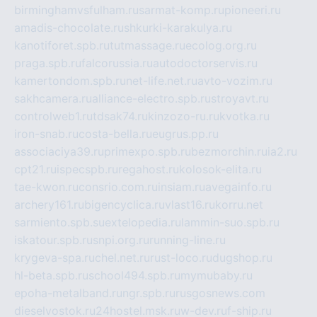
birminghamvsfulham.ru
sarmat-komp.ru
pioneeri.ru
amadis-chocolate.ru
shkurki-karakulya.ru
kanotiforet.spb.ru
tutmassage.ru
ecolog.org.ru
praga.spb.ru
falcorussia.ru
autodoctorservis.ru
kamertondom.spb.ru
net-life.net.ru
avto-vozim.ru
sakhcamera.ru
alliance-electro.spb.ru
stroyavt.ru
controlweb1.ru
tdsak74.ru
kinzozo-ru.ru
kvotka.ru
iron-snab.ru
costa-bella.ru
eugrus.pp.ru
associaciya39.ru
primexpo.spb.ru
bezmorchin.ru
ia2.ru
cpt21.ru
ispecspb.ru
regahost.ru
kolosok-elita.ru
tae-kwon.ru
consrio.com.ru
insiam.ru
avegainfo.ru
archery161.ru
bigencyclica.ru
vlast16.ru
korru.net
sarmiento.spb.su
extelopedia.ru
lammin-suo.spb.ru
iskatour.spb.ru
snpi.org.ru
running-line.ru
krygeva-spa.ru
chel.net.ru
rust-loco.ru
dugshop.ru
hl-beta.spb.ru
school494.spb.ru
mymubaby.ru
epoha-metalband.ru
ngr.spb.ru
rusgosnews.com
dieselvostok.ru
24hostel.msk.ru
w-dev.ru
f-ship.ru