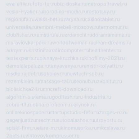
eva-elfie.ru
foto-tur.ru
biz-doska.ru
metropoltravel.ru
veslo-i-yakor.ru
borodino-media.ru
rostotsky.ru
regionufa.ru
weiss-bet.ru
zaryna.ru
casinotablet.ru
universalia.ru
remont-mebeli-moscow.ru
termomur.ru
clubfisher.ru
remstirufa.ru
erdamchi.ru
doramamama.ru
muraviovka-park.ru
worldofwoman.ru
clean-dreams.ru
arkrym.ru
kristinita.ru
dircomputer.ru
healthenter.ru
textexperts.ru
pivnaya-kruzhka.ru
kinofilmy-2021.ru
demolalapaluza.ru
tanyavanya.ru
remstir-tolyatti.ru
msdip.ru
jdol.ru
sokolovr.ru
newtech-spb.ru
rezemkleim.ru
massage-tai.ru
seonub.ru
zvonitut.ru
biolisichka24.ru
mncraft-download.ru
algoritm-sistema.ru
godflesh.ru
ru-industria.ru
zebra-tlt.ru
okna-proficom.ru
erynok.ru
onlinekinospace.ru
startupstudio-fefu.ru
zarges-ru.ru
gegenjustizunrecht.ru
autobalashov.ru
utrovortu.ru
spiski-firm.ru
elara-m.ru
kinomusorka.ru
mkcslava.ru
2bets.ru
vintovoykompressor.ru