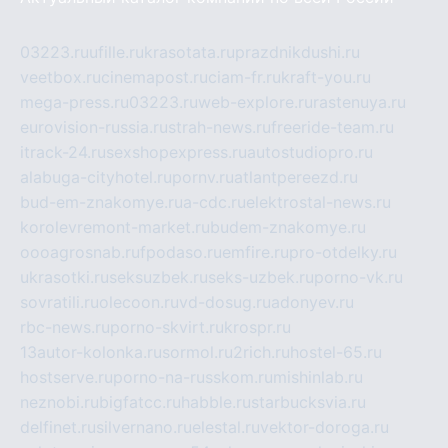
03223.ru
ufille.ru
krasotata.ru
prazdnikdushi.ru
veetbox.ru
cinemapost.ru
ciam-fr.ru
kraft-you.ru
mega-press.ru
03223.ru
web-explore.ru
rastenuya.ru
eurovision-russia.ru
strah-news.ru
freeride-team.ru
itrack-24.ru
sexshopexpress.ru
autostudiopro.ru
alabuga-cityhotel.ru
pornv.ru
atlantpereezd.ru
bud-em-znakomye.ru
a-cdc.ru
elektrostal-news.ru
korolevremont-market.ru
budem-znakomye.ru
oooagrosnab.ru
fpodaso.ru
emfire.ru
pro-otdelky.ru
ukrasotki.ru
seksuzbek.ru
seks-uzbek.ru
porno-vk.ru
sovratili.ru
olecoon.ru
vd-dosug.ru
adonyev.ru
rbc-news.ru
porno-skvirt.ru
krospr.ru
13autor-kolonka.ru
sormol.ru
2rich.ru
hostel-65.ru
hostserve.ru
porno-na-russkom.ru
mishinlab.ru
neznobi.ru
bigfatcc.ru
habble.ru
starbucksvia.ru
delfinet.ru
silvernano.ru
elestal.ru
vektor-doroga.ru