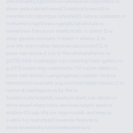
velotrenajery.ru
pronso54.ru
lenasever.ru
lovinskix.ru
show-pets.ru
smartnews03.ru
discofoxworld.ru
miraclecoon.ru
pongup.ru
hostel65.ru
liura.ru
glasspb.ru
firehunters.ru
gribowo.ru
gnalis.ru
bulkitula.ru
hometown-france.ru
1-xbeticricetc-1-xbetti-5.ru
shop-garena.ru
cricetc-1-xbetr-1-xbetcc-2.ru
one-life-story.ru
top-halyava.ru
accounts112.ru
poka-vse-doma-2.ru
3-d-file.ru
hahahaharms.ru
g2012.ru
tst-1.ru
shaggy-cat.ru
opsmgr.ru
ev-gallery.ru
g-2012.ru
ops-mgr.ru
accounts-112.ru
csm-demo.ru
poka-vse-doma2.ru
airgungames.ru
allseo-host.ru
tehosmotre.ru
varieta-yug.ru
cricetc1xbetr1xbetcc2.ru
raytor-d.ru
atillagunn.ru
3d-file.ru
1xbeticricetc1xbetti5.ru
uafoot-statti.ru
e-abis1c.ru
store-brawl-stars.ru
kts-services.ru
dark-sand.ru
sindika-01.ru
sp-life.ru
x-legion.ru
sib-archives.ru
e-abis-1-c.ru
sindika01.ru
venda-festival.ru
store-brawlstars.ru
dooraleksandria.ru