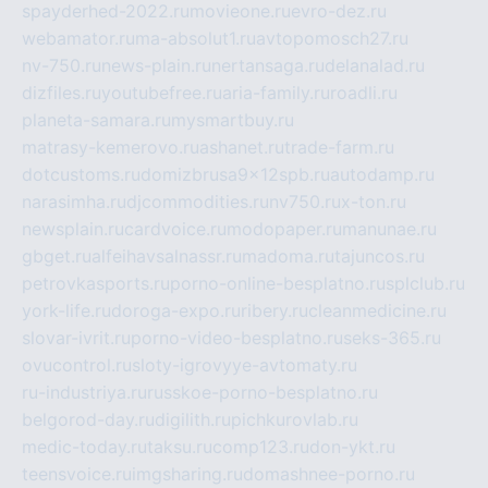
spayderhed-2022.ru
movieone.ru
evro-dez.ru
webamator.ru
ma-absolut1.ru
avtopomosch27.ru
nv-750.ru
news-plain.ru
nertansaga.ru
delanalad.ru
dizfiles.ru
youtubefree.ru
aria-family.ru
roadli.ru
planeta-samara.ru
mysmartbuy.ru
matrasy-kemerovo.ru
ashanet.ru
trade-farm.ru
dotcustoms.ru
domizbrusa9x12spb.ru
autodamp.ru
narasimha.ru
djcommodities.ru
nv750.ru
x-ton.ru
newsplain.ru
cardvoice.ru
modopaper.ru
manunae.ru
gbget.ru
alfeihavsalnassr.ru
madoma.ru
tajuncos.ru
petrovkasports.ru
porno-online-besplatno.ru
splclub.ru
york-life.ru
doroga-expo.ru
ribery.ru
cleanmedicine.ru
slovar-ivrit.ru
porno-video-besplatno.ru
seks-365.ru
ovucontrol.ru
sloty-igrovyye-avtomaty.ru
ru-industriya.ru
russkoe-porno-besplatno.ru
belgorod-day.ru
digilith.ru
pichkurovlab.ru
medic-today.ru
taksu.ru
comp123.ru
don-ykt.ru
teensvoice.ru
imgsharing.ru
domashnee-porno.ru