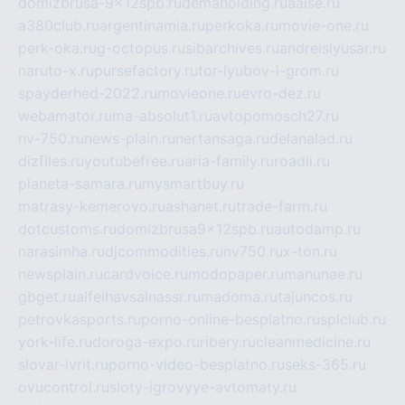
domizbrusa-9x12spb.ru
demaholding.ru
aalse.ru
a380club.ru
argentinamia.ru
perkoka.ru
movie-one.ru
perk-oka.ru
g-octopus.ru
sibarchives.ru
andreislyusar.ru
naruto-x.ru
pursefactory.ru
tor-lyubov-i-grom.ru
spayderhed-2022.ru
movieone.ru
evro-dez.ru
webamator.ru
ma-absolut1.ru
avtopomosch27.ru
nv-750.ru
news-plain.ru
nertansaga.ru
delanalad.ru
dizfiles.ru
youtubefree.ru
aria-family.ru
roadli.ru
planeta-samara.ru
mysmartbuy.ru
matrasy-kemerovo.ru
ashanet.ru
trade-farm.ru
dotcustoms.ru
domizbrusa9x12spb.ru
autodamp.ru
narasimha.ru
djcommodities.ru
nv750.ru
x-ton.ru
newsplain.ru
cardvoice.ru
modopaper.ru
manunae.ru
gbget.ru
alfeihavsalnassr.ru
madoma.ru
tajuncos.ru
petrovkasports.ru
porno-online-besplatno.ru
splclub.ru
york-life.ru
doroga-expo.ru
ribery.ru
cleanmedicine.ru
slovar-ivrit.ru
porno-video-besplatno.ru
seks-365.ru
ovucontrol.ru
sloty-igrovyye-avtomaty.ru