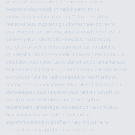
ru-industriya.ru
russkoe-porno-besplatno.ru
belgorod-day.ru
digilith.ru
pichkurovlab.ru
medic-today.ru
taksu.ru
comp123.ru
don-ykt.ru
teensvoice.ru
imgsharing.ru
domashnee-porno.ru
eva-elfie.ru
foto-tur.ru
biz-doska.ru
metropoltravel.ru
veslo-i-yakor.ru
borodino-media.ru
rostotsky.ru
regionufa.ru
weiss-bet.ru
zaryna.ru
casinotablet.ru
universalia.ru
remont-mebeli-moscow.ru
termomur.ru
clubfisher.ru
remstirufa.ru
erdamchi.ru
doramamama.ru
muraviovka-park.ru
worldofwoman.ru
clean-dreams.ru
arkrym.ru
kristinita.ru
dircomputer.ru
healthenter.ru
textexperts.ru
pivnaya-kruzhka.ru
kinofilmy-2021.ru
demolalapaluza.ru
tanyavanya.ru
remstir-tolyatti.ru
msdip.ru
jdol.ru
sokolovr.ru
newtech-spb.ru
rezemkleim.ru
massage-tai.ru
seonub.ru
zvonitut.ru
biolisichka24.ru
mncraft-download.ru
algoritm-sistema.ru
godflesh.ru
ru-industria.ru
zebra-tlt.ru
okna-proficom.ru
erynok.ru