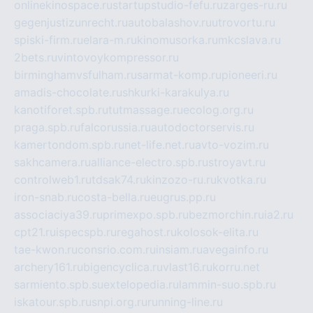
onlinekinospace.ru
startupstudio-fefu.ru
zarges-ru.ru
gegenjustizunrecht.ru
autobalashov.ru
utrovortu.ru
spiski-firm.ru
elara-m.ru
kinomusorka.ru
mkcslava.ru
2bets.ru
vintovoykompressor.ru
birminghamvsfulham.ru
sarmat-komp.ru
pioneeri.ru
amadis-chocolate.ru
shkurki-karakulya.ru
kanotiforet.spb.ru
tutmassage.ru
ecolog.org.ru
praga.spb.ru
falcorussia.ru
autodoctorservis.ru
kamertondom.spb.ru
net-life.net.ru
avto-vozim.ru
sakhcamera.ru
alliance-electro.spb.ru
stroyavt.ru
controlweb1.ru
tdsak74.ru
kinzozo-ru.ru
kvotka.ru
iron-snab.ru
costa-bella.ru
eugrus.pp.ru
associaciya39.ru
primexpo.spb.ru
bezmorchin.ru
ia2.ru
cpt21.ru
ispecspb.ru
regahost.ru
kolosok-elita.ru
tae-kwon.ru
consrio.com.ru
insiam.ru
avegainfo.ru
archery161.ru
bigencyclica.ru
vlast16.ru
korru.net
sarmiento.spb.su
extelopedia.ru
lammin-suo.spb.ru
iskatour.spb.ru
snpi.org.ru
running-line.ru