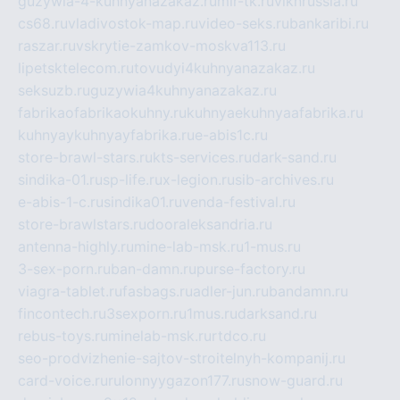
guzywia-4-kuhnyanazakaz.ru
mir-tk.ru
vlknrussia.ru
cs68.ru
vladivostok-map.ru
video-seks.ru
bankaribi.ru
raszar.ru
vskrytie-zamkov-moskva113.ru
lipetsktelecom.ru
tovudyi4kuhnyanazakaz.ru
seksuzb.ru
guzywia4kuhnyanazakaz.ru
fabrikaofabrikaokuhny.ru
kuhnyaekuhnyaafabrika.ru
kuhnyaykuhnyayfabrika.ru
e-abis1c.ru
store-brawl-stars.ru
kts-services.ru
dark-sand.ru
sindika-01.ru
sp-life.ru
x-legion.ru
sib-archives.ru
e-abis-1-c.ru
sindika01.ru
venda-festival.ru
store-brawlstars.ru
dooraleksandria.ru
antenna-highly.ru
mine-lab-msk.ru
1-mus.ru
3-sex-porn.ru
ban-damn.ru
purse-factory.ru
viagra-tablet.ru
fasbags.ru
adler-jun.ru
bandamn.ru
fincontech.ru
3sexporn.ru
1mus.ru
darksand.ru
rebus-toys.ru
minelab-msk.ru
rtdco.ru
seo-prodvizhenie-sajtov-stroitelnyh-kompanij.ru
card-voice.ru
rulonnyygazon177.ru
snow-guard.ru