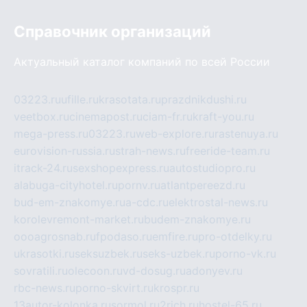
Справочник организаций
Актуальный каталог компаний по всей России
03223.ru
ufille.ru
krasotata.ru
prazdnikdushi.ru
veetbox.ru
cinemapost.ru
ciam-fr.ru
kraft-you.ru
mega-press.ru
03223.ru
web-explore.ru
rastenuya.ru
eurovision-russia.ru
strah-news.ru
freeride-team.ru
itrack-24.ru
sexshopexpress.ru
autostudiopro.ru
alabuga-cityhotel.ru
pornv.ru
atlantpereezd.ru
bud-em-znakomye.ru
a-cdc.ru
elektrostal-news.ru
korolevremont-market.ru
budem-znakomye.ru
oooagrosnab.ru
fpodaso.ru
emfire.ru
pro-otdelky.ru
ukrasotki.ru
seksuzbek.ru
seks-uzbek.ru
porno-vk.ru
sovratili.ru
olecoon.ru
vd-dosug.ru
adonyev.ru
rbc-news.ru
porno-skvirt.ru
krospr.ru
13autor-kolonka.ru
sormol.ru
2rich.ru
hostel-65.ru