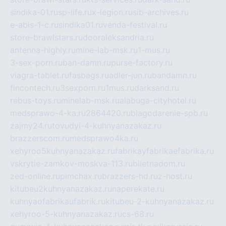
sindika-01.ru
sp-life.ru
x-legion.ru
sib-archives.ru
e-abis-1-c.ru
sindika01.ru
venda-festival.ru
store-brawlstars.ru
dooraleksandria.ru
antenna-highly.ru
mine-lab-msk.ru
1-mus.ru
3-sex-porn.ru
ban-damn.ru
purse-factory.ru
viagra-tablet.ru
fasbags.ru
adler-jun.ru
bandamn.ru
fincontech.ru
3sexporn.ru
1mus.ru
darksand.ru
rebus-toys.ru
minelab-msk.ru
alabuga-cityhotel.ru
medsprawo-4-ka.ru
2864420.ru
blagodarenie-spb.ru
zajmy24.ru
tovudyi-4-kuhnyanazakaz.ru
brazzerscom.ru
medsprawo4ka.ru
xehyroo5kuhnyanazakaz.ru
fabrikayfabrikaefabrika.ru
vskrytie-zamkov-moskva-113.ru
biletnadom.ru
zed-online.ru
pimchax.ru
brazzers-hd.ru
z-host.ru
kitubeu2kuhnyanazakaz.ru
naperekate.ru
kuhnyaofabrikaufabrik.ru
kitubeu-2-kuhnyanazakaz.ru
xehyroo-5-kuhnyanazakaz.ru
cs-68.ru