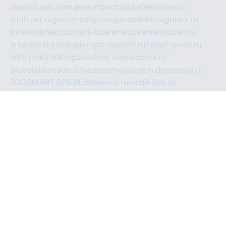
council.spb.ru
лодкипатриот.рф
kafekolizey.ru
iclub.net.ru
gazon-easy.ru
sugarepilekb.ru
grinox.ru
pylesostineco.ru
msts-ozarenie.ru
kameryjooan.ru
artemovskij.ru
dopler.spb.ru
aid70.ru
metall-perm.ru
ndm.msk.ru
ratingzooshop.ru
apiaccess.ru
globalautotrade.info
bezverhovskoe.ru
drsschool.ru
ZOOSMART.SPB.RU
dalakony.ru
medikijob.ru
remontt.spb.ru
photostudia.spb.ru
myragon.ru
terramia.ru
academy62.ru
gardengallereya.ru
rti.com.ru
artem-news.ru
biserinca.ru
krasnodarkurort.com
imshowtv.ru
mebel-v-tule.ru
mobtopik.ru
pcsecurity.net.ru
tool-sib.ru
multimetrunit.ru
sp-tour.ru
fan-cs.ru
santeh-russia.ru
symbian9.net.ru
DSHAIR.RU
tmmotors.spb.ru
xjocuricopii.com
musavtomat.msk.ru
obustrojdom.ru
sovetcik.ru
ybaranovskaya.ru
ppknews.ru
cult-alshei.ru
JAPANRUSSIA.RU
proekciyamebel.ru
imper-finans.ru
rim.org.ru
glamourai.ru
brassminus.ru
zabor-pro.ru
ftn.pp.ru