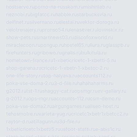
hostserve.ru
porno-na-russkom.ru
mishinlab.ru
neznobi.ru
bigfatcc.ru
habble.ru
starbucksvia.ru
delfinet.ru
silvernano.ru
elestal.ru
vektor-doroga.ru
velotrenajery.ru
pronso54.ru
lenasever.ru
lovinskix.ru
show-pets.ru
smartnews03.ru
discofoxworld.ru
miraclecoon.ru
pongup.ru
hostel65.ru
liura.ru
glasspb.ru
firehunters.ru
gribowo.ru
gnalis.ru
bulkitula.ru
hometown-france.ru
1-xbeticricetc-1-xbetti-5.ru
shop-garena.ru
cricetc-1-xbetr-1-xbetcc-2.ru
one-life-story.ru
top-halyava.ru
accounts112.ru
poka-vse-doma-2.ru
3-d-file.ru
hahahaharms.ru
g2012.ru
tst-1.ru
shaggy-cat.ru
opsmgr.ru
ev-gallery.ru
g-2012.ru
ops-mgr.ru
accounts-112.ru
csm-demo.ru
poka-vse-doma2.ru
airgungames.ru
allseo-host.ru
tehosmotre.ru
varieta-yug.ru
cricetc1xbetr1xbetcc2.ru
raytor-d.ru
atillagunn.ru
3d-file.ru
1xbeticricetc1xbetti5.ru
uafoot-statti.ru
e-abis1c.ru
store-brawl-stars.ru
kts-services.ru
dark-sand.ru