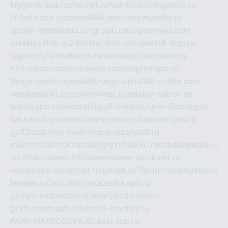
krygeva-spa.ru
chel.net.ru
rust-loco.ru
dugshop.ru
hl-beta.spb.ru
school494.spb.ru
mymubaby.ru
epoha-metalband.ru
ngr.spb.ru
rusgosnews.com
dieselvostok.ru
24hostel.msk.ru
w-dev.ru
f-ship.ru
regsmi.ru
filmnetwork.ru
malinasp.ru
kinosvin.ru
h2o-salon.ru
malutkayork.ru
deltaprim.spb.ru
tango-perm.ru
gooddir.ru
sgv.su
multiki-online.com
webkrasotki.com
cherinvest.ru
detskiy-ostrov.ru
ankou.spb.ru
alvesta1.ru
pdf-creator.ru
nix-files.org.ru
sakhatoday.ru
elektrikersymboler.ru
sputnikyes.ru
golf2club.msk.ru
aeforums.ru
zallclub.ru
multimodal.msk.ru
habaigry.ru
haikko.ru
sobakopedia.ru
isz-fest.ru
ewnc.info
screensaver-clock.net.ru
volnav.spb.ru
comnat.ru
npf.net.ru
7bit.pp.ru
kalugatur.ru
tesiaes.ru
card.com.ru
kazanka.spb.ru
gildiya-kuznecov.ru
kameryboavision.ru
griffoncom.spb.ru
fabrika-emotsiy.ru
PARK-MATROSOVA.RU
agat.spb.ru