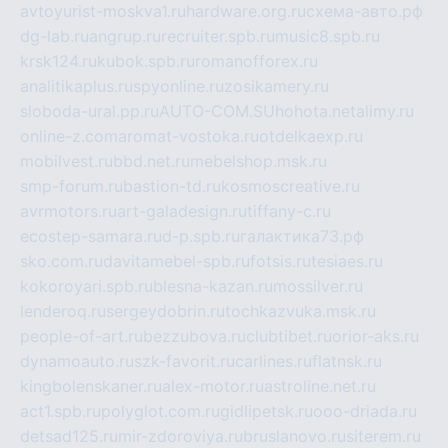
avtoyurist-moskva1.ru
hardware.org.ru
схема-авто.рф
dg-lab.ru
angrup.ru
recruiter.spb.ru
music8.spb.ru
krsk124.ru
kubok.spb.ru
romanofforex.ru
analitikaplus.ru
spyonline.ru
zosikamery.ru
sloboda-ural.pp.ru
AUTO-COM.SU
hohota.net
alimy.ru
online-z.com
aromat-vostoka.ru
otdelkaexp.ru
mobilvest.ru
bbd.net.ru
mebelshop.msk.ru
smp-forum.ru
bastion-td.ru
kosmoscreative.ru
avrmotors.ru
art-galadesign.ru
tiffany-c.ru
ecostep-samara.ru
d-p.spb.ru
галактика73.рф
sko.com.ru
davitamebel-spb.ru
fotsis.ru
tesiaes.ru
kokoroyari.spb.ru
blesna-kazan.ru
mossilver.ru
lenderoq.ru
sergeydobrin.ru
tochkazvuka.msk.ru
people-of-art.ru
bezzubova.ru
clubtibet.ru
orior-aks.ru
dynamoauto.ru
szk-favorit.ru
carlines.ru
flatnsk.ru
kingbolenskaner.ru
alex-motor.ru
astroline.net.ru
act1.spb.ru
polyglot.com.ru
gidlipetsk.ru
ooo-driada.ru
detsad125.ru
mir-zdoroviya.ru
bruslanovo.ru
siterem.ru