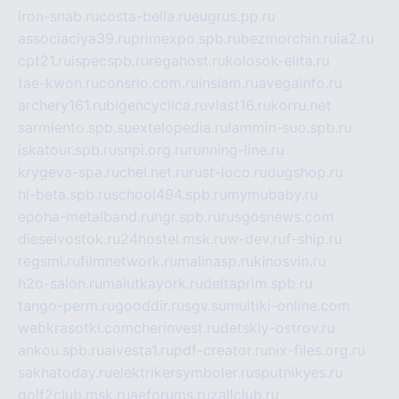
iron-snab.ru
costa-bella.ru
eugrus.pp.ru
associaciya39.ru
primexpo.spb.ru
bezmorchin.ru
ia2.ru
cpt21.ru
ispecspb.ru
regahost.ru
kolosok-elita.ru
tae-kwon.ru
consrio.com.ru
insiam.ru
avegainfo.ru
archery161.ru
bigencyclica.ru
vlast16.ru
korru.net
sarmiento.spb.su
extelopedia.ru
lammin-suo.spb.ru
iskatour.spb.ru
snpi.org.ru
running-line.ru
krygeva-spa.ru
chel.net.ru
rust-loco.ru
dugshop.ru
hl-beta.spb.ru
school494.spb.ru
mymubaby.ru
epoha-metalband.ru
ngr.spb.ru
rusgosnews.com
dieselvostok.ru
24hostel.msk.ru
w-dev.ru
f-ship.ru
regsmi.ru
filmnetwork.ru
malinasp.ru
kinosvin.ru
h2o-salon.ru
malutkayork.ru
deltaprim.spb.ru
tango-perm.ru
gooddir.ru
sgv.su
multiki-online.com
webkrasotki.com
cherinvest.ru
detskiy-ostrov.ru
ankou.spb.ru
alvesta1.ru
pdf-creator.ru
nix-files.org.ru
sakhatoday.ru
elektrikersymboler.ru
sputnikyes.ru
golf2club.msk.ru
aeforums.ru
zallclub.ru