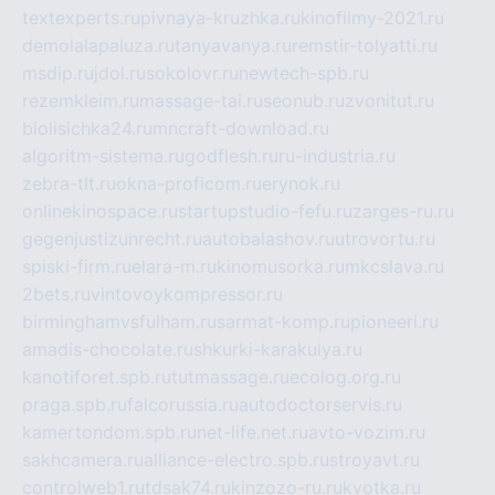
textexperts.ru
pivnaya-kruzhka.ru
kinofilmy-2021.ru
demolalapaluza.ru
tanyavanya.ru
remstir-tolyatti.ru
msdip.ru
jdol.ru
sokolovr.ru
newtech-spb.ru
rezemkleim.ru
massage-tai.ru
seonub.ru
zvonitut.ru
biolisichka24.ru
mncraft-download.ru
algoritm-sistema.ru
godflesh.ru
ru-industria.ru
zebra-tlt.ru
okna-proficom.ru
erynok.ru
onlinekinospace.ru
startupstudio-fefu.ru
zarges-ru.ru
gegenjustizunrecht.ru
autobalashov.ru
utrovortu.ru
spiski-firm.ru
elara-m.ru
kinomusorka.ru
mkcslava.ru
2bets.ru
vintovoykompressor.ru
birminghamvsfulham.ru
sarmat-komp.ru
pioneeri.ru
amadis-chocolate.ru
shkurki-karakulya.ru
kanotiforet.spb.ru
tutmassage.ru
ecolog.org.ru
praga.spb.ru
falcorussia.ru
autodoctorservis.ru
kamertondom.spb.ru
net-life.net.ru
avto-vozim.ru
sakhcamera.ru
alliance-electro.spb.ru
stroyavt.ru
controlweb1.ru
tdsak74.ru
kinzozo-ru.ru
kvotka.ru