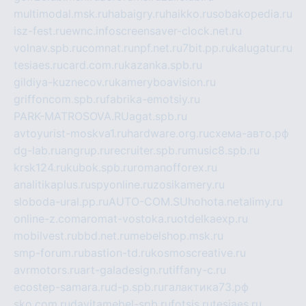
multimodal.msk.ru
habaigry.ru
haikko.ru
sobakopedia.ru
isz-fest.ru
ewnc.info
screensaver-clock.net.ru
volnav.spb.ru
comnat.ru
npf.net.ru
7bit.pp.ru
kalugatur.ru
tesiaes.ru
card.com.ru
kazanka.spb.ru
gildiya-kuznecov.ru
kameryboavision.ru
griffoncom.spb.ru
fabrika-emotsiy.ru
PARK-MATROSOVA.RU
agat.spb.ru
avtoyurist-moskva1.ru
hardware.org.ru
схема-авто.рф
dg-lab.ru
angrup.ru
recruiter.spb.ru
music8.spb.ru
krsk124.ru
kubok.spb.ru
romanofforex.ru
analitikaplus.ru
spyonline.ru
zosikamery.ru
sloboda-ural.pp.ru
AUTO-COM.SU
hohota.net
alimy.ru
online-z.com
aromat-vostoka.ru
otdelkaexp.ru
mobilvest.ru
bbd.net.ru
mebelshop.msk.ru
smp-forum.ru
bastion-td.ru
kosmoscreative.ru
avrmotors.ru
art-galadesign.ru
tiffany-c.ru
ecostep-samara.ru
d-p.spb.ru
галактика73.рф
sko.com.ru
davitamebel-spb.ru
fotsis.ru
tesiaes.ru