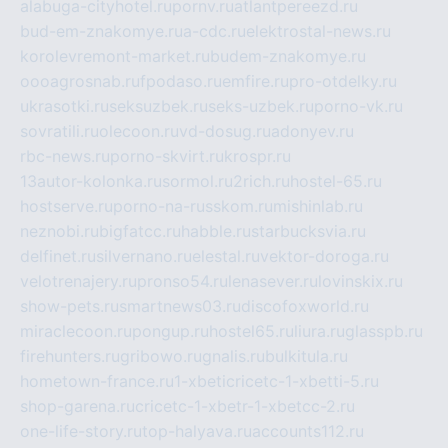
alabuga-cityhotel.ru
pornv.ru
atlantpereezd.ru
bud-em-znakomye.ru
a-cdc.ru
elektrostal-news.ru
korolevremont-market.ru
budem-znakomye.ru
oooagrosnab.ru
fpodaso.ru
emfire.ru
pro-otdelky.ru
ukrasotki.ru
seksuzbek.ru
seks-uzbek.ru
porno-vk.ru
sovratili.ru
olecoon.ru
vd-dosug.ru
adonyev.ru
rbc-news.ru
porno-skvirt.ru
krospr.ru
13autor-kolonka.ru
sormol.ru
2rich.ru
hostel-65.ru
hostserve.ru
porno-na-russkom.ru
mishinlab.ru
neznobi.ru
bigfatcc.ru
habble.ru
starbucksvia.ru
delfinet.ru
silvernano.ru
elestal.ru
vektor-doroga.ru
velotrenajery.ru
pronso54.ru
lenasever.ru
lovinskix.ru
show-pets.ru
smartnews03.ru
discofoxworld.ru
miraclecoon.ru
pongup.ru
hostel65.ru
liura.ru
glasspb.ru
firehunters.ru
gribowo.ru
gnalis.ru
bulkitula.ru
hometown-france.ru
1-xbeticricetc-1-xbetti-5.ru
shop-garena.ru
cricetc-1-xbetr-1-xbetcc-2.ru
one-life-story.ru
top-halyava.ru
accounts112.ru