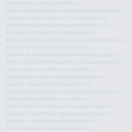
brazzerscom.ru
medsprawo4ka.ru
xehyroo5kuhnyanazakaz.ru
fabrikayfabrikaefabrika.ru
vskrytie-zamkov-moskva-113.ru
biletnadom.ru
zed-online.ru
pimchax.ru
brazzers-hd.ru
z-host.ru
kitubeu2kuhnyanazakaz.ru
naperekate.ru
kuhnyaofabrikaufabrik.ru
kitubeu-2-kuhnyanazakaz.ru
xehyroo-5-kuhnyanazakaz.ru
cs-68.ru
guzywia-4-kuhnyanazakaz.ru
mir-tk.ru
vlknrussia.ru
cs68.ru
vladivostok-map.ru
video-seks.ru
bankaribi.ru
raszar.ru
vskrytie-zamkov-moskva113.ru
lipetsktelecom.ru
tovudyi4kuhnyanazakaz.ru
seksuzb.ru
guzywia4kuhnyanazakaz.ru
fabrikaofabrikaokuhny.ru
kuhnyaekuhnyaafabrika.ru
kuhnyaykuhnyayfabrika.ru
e-abis1c.ru
store-brawl-stars.ru
kts-services.ru
dark-sand.ru
sindika-01.ru
sp-life.ru
x-legion.ru
sib-archives.ru
e-abis-1-c.ru
sindika01.ru
venda-festival.ru
store-brawlstars.ru
dooraleksandria.ru