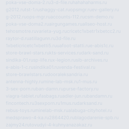
poka-vse-doma-2.ru
3-d-file.ru
hahahaharms.ru
g2012.ru
tst-1.ru
shaggy-cat.ru
opsmgr.ru
ev-gallery.ru
g-2012.ru
ops-mgr.ru
accounts-112.ru
csm-demo.ru
poka-vse-doma2.ru
airgungames.ru
allseo-host.ru
tehosmotre.ru
varieta-yug.ru
cricetc1xbetr1xbetcc2.ru
raytor-d.ru
atillagunn.ru
3d-file.ru
1xbeticricetc1xbetti5.ru
uafoot-statti.ru
e-abis1c.ru
store-brawl-stars.ru
kts-services.ru
dark-sand.ru
sindika-01.ru
sp-life.ru
x-legion.ru
sib-archives.ru
e-abis-1-c.ru
sindika01.ru
venda-festival.ru
store-brawlstars.ru
dooraleksandria.ru
antenna-highly.ru
mine-lab-msk.ru
1-mus.ru
3-sex-porn.ru
ban-damn.ru
purse-factory.ru
viagra-tablet.ru
fasbags.ru
adler-jun.ru
bandamn.ru
fincontech.ru
3sexporn.ru
1mus.ru
darksand.ru
rebus-toys.ru
minelab-msk.ru
alabuga-cityhotel.ru
medsprawo-4-ka.ru
2864420.ru
blagodarenie-spb.ru
zajmy24.ru
tovudyi-4-kuhnyanazakaz.ru