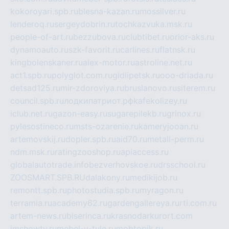
kokoroyari.spb.ru
blesna-kazan.ru
mossilver.ru
lenderoq.ru
sergeydobrin.ru
tochkazvuka.msk.ru
people-of-art.ru
bezzubova.ru
clubtibet.ru
orior-aks.ru
dynamoauto.ru
szk-favorit.ru
carlines.ru
flatnsk.ru
kingbolenskaner.ru
alex-motor.ru
astroline.net.ru
act1.spb.ru
polyglot.com.ru
gidlipetsk.ru
ooo-driada.ru
detsad125.ru
mir-zdoroviya.ru
bruslanovo.ru
siterem.ru
council.spb.ru
лодкипатриот.рф
kafekolizey.ru
iclub.net.ru
gazon-easy.ru
sugarepilekb.ru
grinox.ru
pylesostineco.ru
msts-ozarenie.ru
kameryjooan.ru
artemovskij.ru
dopler.spb.ru
aid70.ru
metall-perm.ru
ndm.msk.ru
ratingzooshop.ru
apiaccess.ru
globalautotrade.info
bezverhovskoe.ru
drsschool.ru
ZOOSMART.SPB.RU
dalakony.ru
medikijob.ru
remontt.spb.ru
photostudia.spb.ru
myragon.ru
terramia.ru
academy62.ru
gardengallereya.ru
rti.com.ru
artem-news.ru
biserinca.ru
krasnodarkurort.com
imshowtv.ru
mebel-v-tule.ru
mobtopik.ru