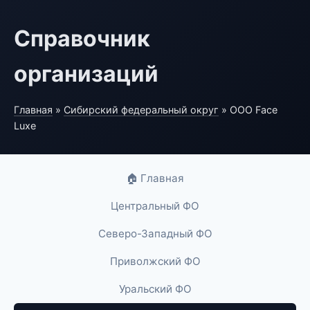
Справочник
организаций
Главная
»
Сибирский федеральный округ
» ООО Face
Luxe
🏠 Главная
Центральный ФО
Северо-Западный ФО
Приволжский ФО
Уральский ФО