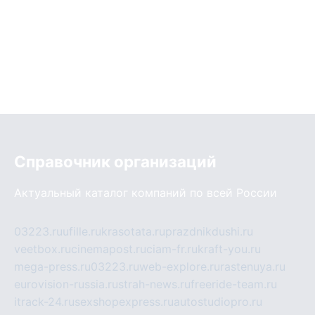
Справочник организаций
Актуальный каталог компаний по всей России
03223.ru
ufille.ru
krasotata.ru
prazdnikdushi.ru
veetbox.ru
cinemapost.ru
ciam-fr.ru
kraft-you.ru
mega-press.ru
03223.ru
web-explore.ru
rastenuya.ru
eurovision-russia.ru
strah-news.ru
freeride-team.ru
itrack-24.ru
sexshopexpress.ru
autostudiopro.ru