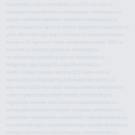
narasimha.ru
djcommodities.ru
nv750.ru
x-ton.ru
newsplain.ru
cardvoice.ru
modopaper.ru
manunae.ru
gbget.ru
alfeihavsalnassr.ru
madoma.ru
tajuncos.ru
petrovkasports.ru
porno-online-besplatno.ru
splclub.ru
york-life.ru
doroga-expo.ru
ribery.ru
cleanmedicine.ru
slovar-ivrit.ru
porno-video-besplatno.ru
seks-365.ru
ovucontrol.ru
sloty-igrovyye-avtomaty.ru
ru-industriya.ru
russkoe-porno-besplatno.ru
belgorod-day.ru
digilith.ru
pichkurovlab.ru
medic-today.ru
taksu.ru
comp123.ru
don-ykt.ru
teensvoice.ru
imgsharing.ru
domashnee-porno.ru
eva-elfie.ru
foto-tur.ru
biz-doska.ru
metropoltravel.ru
veslo-i-yakor.ru
borodino-media.ru
rostotsky.ru
regionufa.ru
weiss-bet.ru
zaryna.ru
casinotablet.ru
universalia.ru
remont-mebeli-moscow.ru
termomur.ru
clubfisher.ru
remstirufa.ru
erdamchi.ru
doramamama.ru
muraviovka-park.ru
worldofwoman.ru
clean-dreams.ru
arkrym.ru
kristinita.ru
dircomputer.ru
healthenter.ru