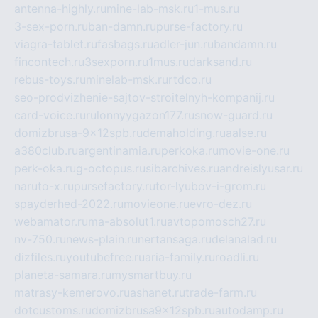
antenna-highly.ru
mine-lab-msk.ru
1-mus.ru
3-sex-porn.ru
ban-damn.ru
purse-factory.ru
viagra-tablet.ru
fasbags.ru
adler-jun.ru
bandamn.ru
fincontech.ru
3sexporn.ru
1mus.ru
darksand.ru
rebus-toys.ru
minelab-msk.ru
rtdco.ru
seo-prodvizhenie-sajtov-stroitelnyh-kompanij.ru
card-voice.ru
rulonnyygazon177.ru
snow-guard.ru
domizbrusa-9x12spb.ru
demaholding.ru
aalse.ru
a380club.ru
argentinamia.ru
perkoka.ru
movie-one.ru
perk-oka.ru
g-octopus.ru
sibarchives.ru
andreislyusar.ru
naruto-x.ru
pursefactory.ru
tor-lyubov-i-grom.ru
spayderhed-2022.ru
movieone.ru
evro-dez.ru
webamator.ru
ma-absolut1.ru
avtopomosch27.ru
nv-750.ru
news-plain.ru
nertansaga.ru
delanalad.ru
dizfiles.ru
youtubefree.ru
aria-family.ru
roadli.ru
planeta-samara.ru
mysmartbuy.ru
matrasy-kemerovo.ru
ashanet.ru
trade-farm.ru
dotcustoms.ru
domizbrusa9x12spb.ru
autodamp.ru