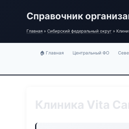
Справочник организ
Главная
»
Сибирский федеральный округ
» Клиник
🏠 Главная
Центральный ФО
Севе
Клиника Vita Ca