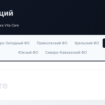
аций
а Vita Care
ро-Западный ФО
Приволжский ФО
Уральский ФО
Южный ФО
Северо-Кавказский ФО
re