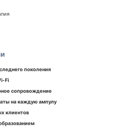
апия
ми
следнего поколения
i-Fi
урное сопровождение
аты на каждую ампулу
ых клиентов
образованием