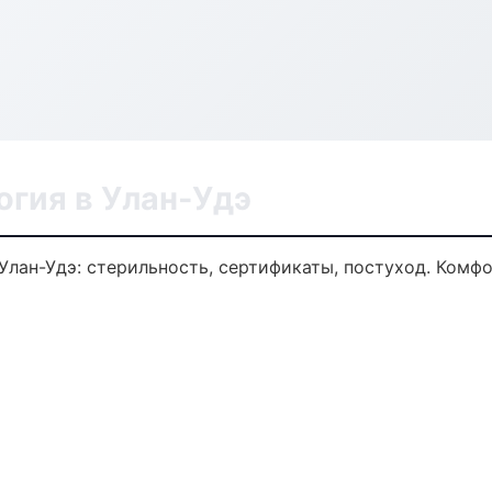
огия в Улан-Удэ
Улан-Удэ: стерильность, сертификаты, постуход. Комф