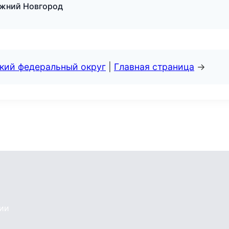
ижний Новгород
ский федеральный округ
|
Главная страница
→
сии