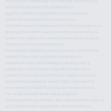
rezemkleim.ru
massage-tai.ru
seonub.ru
zvonitut.ru
biolisichka24.ru
mncraft-download.ru
algoritm-sistema.ru
godflesh.ru
ru-industria.ru
zebra-tlt.ru
okna-proficom.ru
erynok.ru
onlinekinospace.ru
startupstudio-fefu.ru
zarges-ru.ru
gegenjustizunrecht.ru
autobalashov.ru
utrovortu.ru
spiski-firm.ru
elara-m.ru
kinomusorka.ru
mkcslava.ru
2bets.ru
vintovoykompressor.ru
birminghamvsfulham.ru
sarmat-komp.ru
pioneeri.ru
amadis-chocolate.ru
shkurki-karakulya.ru
kanotiforet.spb.ru
tutmassage.ru
ecolog.org.ru
praga.spb.ru
falcorussia.ru
autodoctorservis.ru
kamertondom.spb.ru
net-life.net.ru
avto-vozim.ru
sakhcamera.ru
alliance-electro.spb.ru
stroyavt.ru
controlweb1.ru
tdsak74.ru
kinzozo-ru.ru
kvotka.ru
iron-snab.ru
costa-bella.ru
eugrus.pp.ru
associaciya39.ru
primexpo.spb.ru
bezmorchin.ru
ia2.ru
cpt21.ru
ispecspb.ru
regahost.ru
kolosok-elita.ru