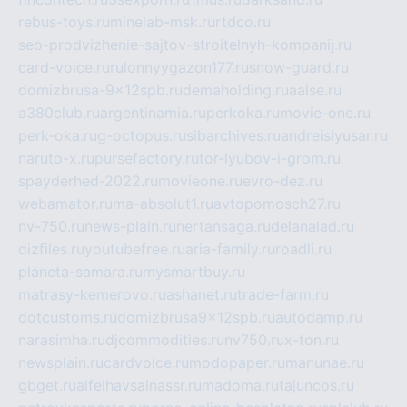
rebus-toys.ru
minelab-msk.ru
rtdco.ru
seo-prodvizhenie-sajtov-stroitelnyh-kompanij.ru
card-voice.ru
rulonnyygazon177.ru
snow-guard.ru
domizbrusa-9x12spb.ru
demaholding.ru
aalse.ru
a380club.ru
argentinamia.ru
perkoka.ru
movie-one.ru
perk-oka.ru
g-octopus.ru
sibarchives.ru
andreislyusar.ru
naruto-x.ru
pursefactory.ru
tor-lyubov-i-grom.ru
spayderhed-2022.ru
movieone.ru
evro-dez.ru
webamator.ru
ma-absolut1.ru
avtopomosch27.ru
nv-750.ru
news-plain.ru
nertansaga.ru
delanalad.ru
dizfiles.ru
youtubefree.ru
aria-family.ru
roadli.ru
planeta-samara.ru
mysmartbuy.ru
matrasy-kemerovo.ru
ashanet.ru
trade-farm.ru
dotcustoms.ru
domizbrusa9x12spb.ru
autodamp.ru
narasimha.ru
djcommodities.ru
nv750.ru
x-ton.ru
newsplain.ru
cardvoice.ru
modopaper.ru
manunae.ru
gbget.ru
alfeihavsalnassr.ru
madoma.ru
tajuncos.ru