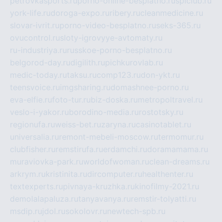
petrovkasports.ru
porno-online-besplatno.ru
splclub.ru
york-life.ru
doroga-expo.ru
ribery.ru
cleanmedicine.ru
slovar-ivrit.ru
porno-video-besplatno.ru
seks-365.ru
ovucontrol.ru
sloty-igrovyye-avtomaty.ru
ru-industriya.ru
russkoe-porno-besplatno.ru
belgorod-day.ru
digilith.ru
pichkurovlab.ru
medic-today.ru
taksu.ru
comp123.ru
don-ykt.ru
teensvoice.ru
imgsharing.ru
domashnee-porno.ru
eva-elfie.ru
foto-tur.ru
biz-doska.ru
metropoltravel.ru
veslo-i-yakor.ru
borodino-media.ru
rostotsky.ru
regionufa.ru
weiss-bet.ru
zaryna.ru
casinotablet.ru
universalia.ru
remont-mebeli-moscow.ru
termomur.ru
clubfisher.ru
remstirufa.ru
erdamchi.ru
doramamama.ru
muraviovka-park.ru
worldofwoman.ru
clean-dreams.ru
arkrym.ru
kristinita.ru
dircomputer.ru
healthenter.ru
textexperts.ru
pivnaya-kruzhka.ru
kinofilmy-2021.ru
demolalapaluza.ru
tanyavanya.ru
remstir-tolyatti.ru
msdip.ru
jdol.ru
sokolovr.ru
newtech-spb.ru