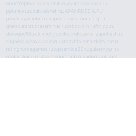
obustrojdom.ru
sovetcik.ru
ybaranovskaya.ru
ppknews.ru
cult-alshei.ru
JAPANRUSSIA.RU
proekciyamebel.ru
imper-finans.ru
rim.org.ru
glamourai.ru
brassminus.ru
zabor-pro.ru
ftn.pp.ru
dorogoe58.ru
laimengpacker.ru
kuzova-zapchasti.ru
sageerp.ru
taxodrom.ru
dsrazvitie.ru
hardcity.net.ru
ratinghomegames.ru
topservice25.ru
gubernyan.ru
gtglasslined.ru
ii4.ru
tssport.spb.ru
andorra24.com
blackwallstreet.ru
oboimos.ru
optim-doors.com.ru
ikuch.ru
nycr.org.ru
npa21.ru
vremya-ch.spb.ru
desert000.ru
ivtorgi.ru
ifiori.ru
catalog-statei.ru
dcv.org.ru
spetsmaster174.ru
ipkameryhiseeu.ru
dum26.ru
ruspol.spb.ru
fr-opendp.ru
kam-solnyshko.ru
cheyenne-arapaho.ru
sevzapmetal.spb.ru
ted-lapidus.spb.ru
parasite-eliminator.ru
sigma-complete.ru
modernworld.ru
dama-moda.ru
eholot-group.ru
sk-nvkz.ru
DRONGOLD.RU
democratia2.ru
i-farmer.ru
mass-sport.org