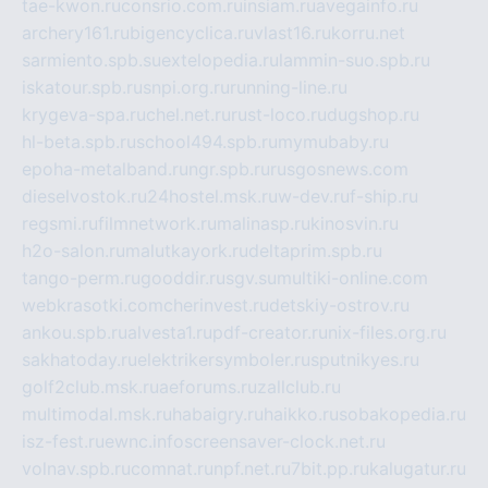
tae-kwon.ru
consrio.com.ru
insiam.ru
avegainfo.ru
archery161.ru
bigencyclica.ru
vlast16.ru
korru.net
sarmiento.spb.su
extelopedia.ru
lammin-suo.spb.ru
iskatour.spb.ru
snpi.org.ru
running-line.ru
krygeva-spa.ru
chel.net.ru
rust-loco.ru
dugshop.ru
hl-beta.spb.ru
school494.spb.ru
mymubaby.ru
epoha-metalband.ru
ngr.spb.ru
rusgosnews.com
dieselvostok.ru
24hostel.msk.ru
w-dev.ru
f-ship.ru
regsmi.ru
filmnetwork.ru
malinasp.ru
kinosvin.ru
h2o-salon.ru
malutkayork.ru
deltaprim.spb.ru
tango-perm.ru
gooddir.ru
sgv.su
multiki-online.com
webkrasotki.com
cherinvest.ru
detskiy-ostrov.ru
ankou.spb.ru
alvesta1.ru
pdf-creator.ru
nix-files.org.ru
sakhatoday.ru
elektrikersymboler.ru
sputnikyes.ru
golf2club.msk.ru
aeforums.ru
zallclub.ru
multimodal.msk.ru
habaigry.ru
haikko.ru
sobakopedia.ru
isz-fest.ru
ewnc.info
screensaver-clock.net.ru
volnav.spb.ru
comnat.ru
npf.net.ru
7bit.pp.ru
kalugatur.ru