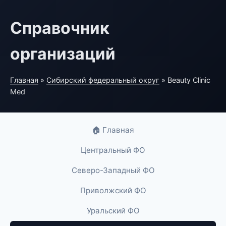
Справочник
организаций
Главная
»
Сибирский федеральный округ
» Beauty Clinic
Med
🏠 Главная
Центральный ФО
Северо-Западный ФО
Приволжский ФО
Уральский ФО