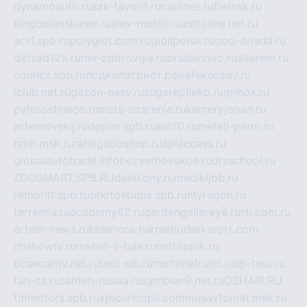
dynamoauto.ru
szk-favorit.ru
carlines.ru
flatnsk.ru
kingbolenskaner.ru
alex-motor.ru
astroline.net.ru
act1.spb.ru
polyglot.com.ru
gidlipetsk.ru
ooo-driada.ru
detsad125.ru
mir-zdoroviya.ru
bruslanovo.ru
siterem.ru
council.spb.ru
лодкипатриот.рф
kafekolizey.ru
iclub.net.ru
gazon-easy.ru
sugarepilekb.ru
grinox.ru
pylesostineco.ru
msts-ozarenie.ru
kameryjooan.ru
artemovskij.ru
dopler.spb.ru
aid70.ru
metall-perm.ru
ndm.msk.ru
ratingzooshop.ru
apiaccess.ru
globalautotrade.info
bezverhovskoe.ru
drsschool.ru
ZOOSMART.SPB.RU
dalakony.ru
medikijob.ru
remontt.spb.ru
photostudia.spb.ru
myragon.ru
terramia.ru
academy62.ru
gardengallereya.ru
rti.com.ru
artem-news.ru
biserinca.ru
krasnodarkurort.com
imshowtv.ru
mebel-v-tule.ru
mobtopik.ru
pcsecurity.net.ru
tool-sib.ru
multimetrunit.ru
sp-tour.ru
fan-cs.ru
santeh-russia.ru
symbian9.net.ru
DSHAIR.RU
tmmotors.spb.ru
xjocuricopii.com
musavtomat.msk.ru