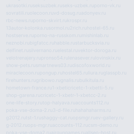
ukrasotki.ru
seksuzbek.ru
seks-uzbek.ru
porno-vk.ru
sovratili.ru
olecoon.ru
vd-dosug.ru
adonyev.ru
rbc-news.ru
porno-skvirt.ru
krospr.ru
13autor-kolonka.ru
sormol.ru
2rich.ru
hostel-65.ru
hostserve.ru
porno-na-russkom.ru
mishinlab.ru
neznobi.ru
bigfatcc.ru
habble.ru
starbucksvia.ru
delfinet.ru
silvernano.ru
elestal.ru
vektor-doroga.ru
velotrenajery.ru
pronso54.ru
lenasever.ru
lovinskix.ru
show-pets.ru
smartnews03.ru
discofoxworld.ru
miraclecoon.ru
pongup.ru
hostel65.ru
liura.ru
glasspb.ru
firehunters.ru
gribowo.ru
gnalis.ru
bulkitula.ru
hometown-france.ru
1-xbeticricetc-1-xbetti-5.ru
shop-garena.ru
cricetc-1-xbetr-1-xbetcc-2.ru
one-life-story.ru
top-halyava.ru
accounts112.ru
poka-vse-doma-2.ru
3-d-file.ru
hahahaharms.ru
g2012.ru
tst-1.ru
shaggy-cat.ru
opsmgr.ru
ev-gallery.ru
g-2012.ru
ops-mgr.ru
accounts-112.ru
csm-demo.ru
poka-vse-doma2.ru
airgungames.ru
allseo-host.ru