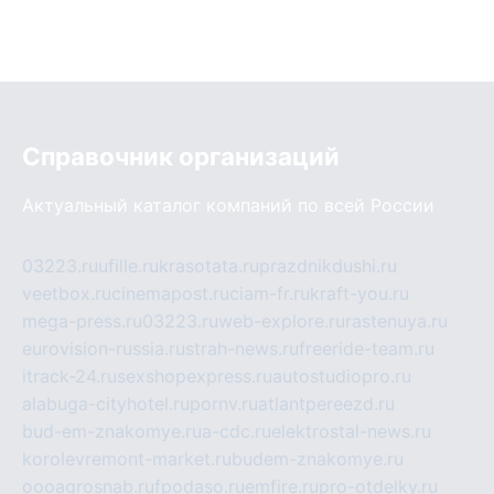
Справочник организаций
Актуальный каталог компаний по всей России
03223.ru
ufille.ru
krasotata.ru
prazdnikdushi.ru
veetbox.ru
cinemapost.ru
ciam-fr.ru
kraft-you.ru
mega-press.ru
03223.ru
web-explore.ru
rastenuya.ru
eurovision-russia.ru
strah-news.ru
freeride-team.ru
itrack-24.ru
sexshopexpress.ru
autostudiopro.ru
alabuga-cityhotel.ru
pornv.ru
atlantpereezd.ru
bud-em-znakomye.ru
a-cdc.ru
elektrostal-news.ru
korolevremont-market.ru
budem-znakomye.ru
oooagrosnab.ru
fpodaso.ru
emfire.ru
pro-otdelky.ru