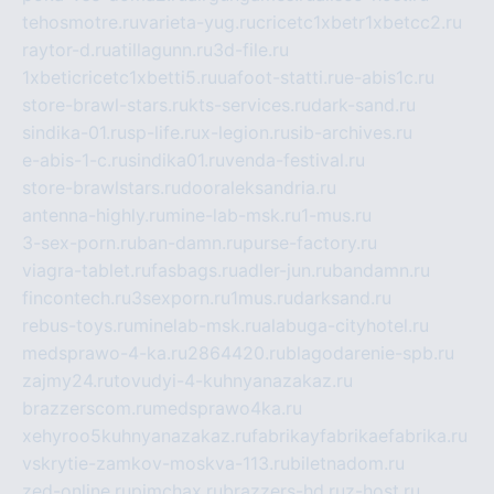
tehosmotre.ru
varieta-yug.ru
cricetc1xbetr1xbetcc2.ru
raytor-d.ru
atillagunn.ru
3d-file.ru
1xbeticricetc1xbetti5.ru
uafoot-statti.ru
e-abis1c.ru
store-brawl-stars.ru
kts-services.ru
dark-sand.ru
sindika-01.ru
sp-life.ru
x-legion.ru
sib-archives.ru
e-abis-1-c.ru
sindika01.ru
venda-festival.ru
store-brawlstars.ru
dooraleksandria.ru
antenna-highly.ru
mine-lab-msk.ru
1-mus.ru
3-sex-porn.ru
ban-damn.ru
purse-factory.ru
viagra-tablet.ru
fasbags.ru
adler-jun.ru
bandamn.ru
fincontech.ru
3sexporn.ru
1mus.ru
darksand.ru
rebus-toys.ru
minelab-msk.ru
alabuga-cityhotel.ru
medsprawo-4-ka.ru
2864420.ru
blagodarenie-spb.ru
zajmy24.ru
tovudyi-4-kuhnyanazakaz.ru
brazzerscom.ru
medsprawo4ka.ru
xehyroo5kuhnyanazakaz.ru
fabrikayfabrikaefabrika.ru
vskrytie-zamkov-moskva-113.ru
biletnadom.ru
zed-online.ru
pimchax.ru
brazzers-hd.ru
z-host.ru