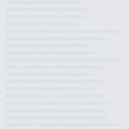
tesiaes.ru
card.com.ru
kazanka.spb.ru
gildiya-kuznecov.ru
kameryboavision.ru
griffoncom.spb.ru
fabrika-emotsiy.ru
PARK-MATROSOVA.RU
agat.spb.ru
avtoyurist-moskva1.ru
hardware.org.ru
схема-авто.рф
dg-lab.ru
angrup.ru
recruiter.spb.ru
music8.spb.ru
krsk124.ru
kubok.spb.ru
romanofforex.ru
analitikaplus.ru
spyonline.ru
zosikamery.ru
sloboda-ural.pp.ru
AUTO-COM.SU
hohota.net
alimy.ru
online-z.com
aromat-vostoka.ru
otdelkaexp.ru
mobilvest.ru
bbd.net.ru
mebelshop.msk.ru
smp-forum.ru
bastion-td.ru
kosmoscreative.ru
avrmotors.ru
art-galadesign.ru
tiffany-c.ru
ecostep-samara.ru
d-p.spb.ru
галактика73.рф
sko.com.ru
davitamebel-spb.ru
fotsis.ru
tesiaes.ru
kokoroyari.spb.ru
blesna-kazan.ru
mossilver.ru
lenderoq.ru
sergeydobrin.ru
tochkazvuka.msk.ru
people-of-art.ru
bezzubova.ru
clubtibet.ru
orior-aks.ru