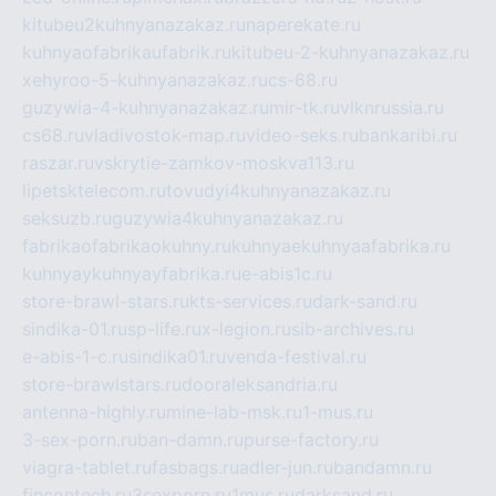
kitubeu2kuhnyanazakaz.ru
naperekate.ru
kuhnyaofabrikaufabrik.ru
kitubeu-2-kuhnyanazakaz.ru
xehyroo-5-kuhnyanazakaz.ru
cs-68.ru
guzywia-4-kuhnyanazakaz.ru
mir-tk.ru
vlknrussia.ru
cs68.ru
vladivostok-map.ru
video-seks.ru
bankaribi.ru
raszar.ru
vskrytie-zamkov-moskva113.ru
lipetsktelecom.ru
tovudyi4kuhnyanazakaz.ru
seksuzb.ru
guzywia4kuhnyanazakaz.ru
fabrikaofabrikaokuhny.ru
kuhnyaekuhnyaafabrika.ru
kuhnyaykuhnyayfabrika.ru
e-abis1c.ru
store-brawl-stars.ru
kts-services.ru
dark-sand.ru
sindika-01.ru
sp-life.ru
x-legion.ru
sib-archives.ru
e-abis-1-c.ru
sindika01.ru
venda-festival.ru
store-brawlstars.ru
dooraleksandria.ru
antenna-highly.ru
mine-lab-msk.ru
1-mus.ru
3-sex-porn.ru
ban-damn.ru
purse-factory.ru
viagra-tablet.ru
fasbags.ru
adler-jun.ru
bandamn.ru
fincontech.ru
3sexporn.ru
1mus.ru
darksand.ru