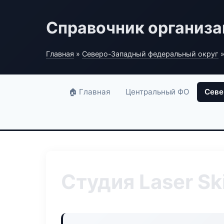
Справочник организ
Главная
»
Северо-Западный федеральный округ
»
🏠 Главная
Центральный ФО
Севе
Студия Laser Sk