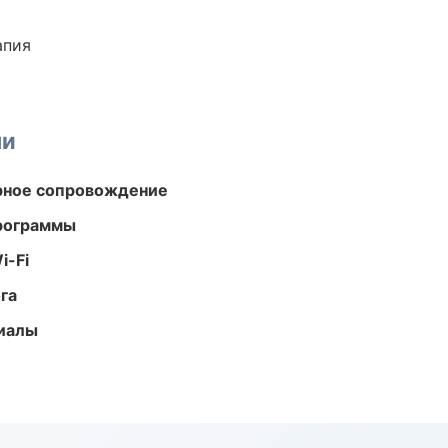
апия
ми
урное сопровождение
программы
i-Fi
га
риалы