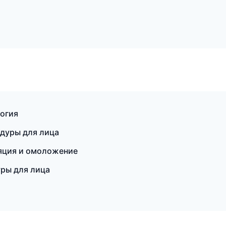
логия
едуры для лица
яция и омоложение
уры для лица