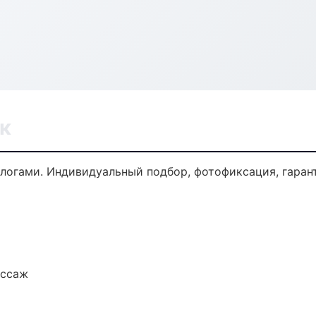
к
огами. Индивидуальный подбор, фотофиксация, гарант
ассаж