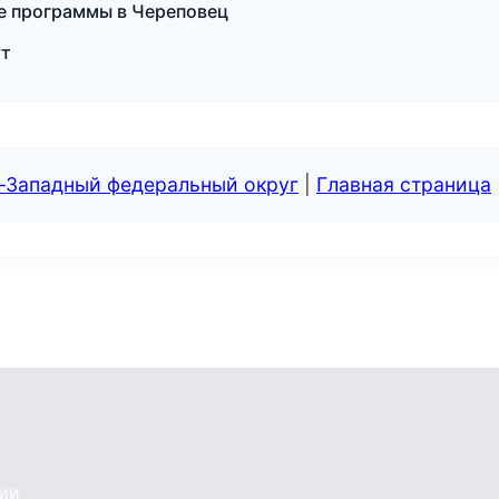
ые программы в Череповец
ут
о-Западный федеральный округ
|
Главная страница
сии