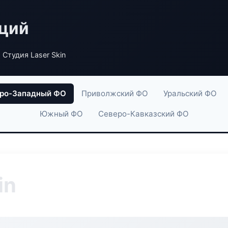
аций
 Студия Laser Skin
ро-Западный ФО
Приволжский ФО
Уральский ФО
Южный ФО
Северо-Кавказский ФО
in