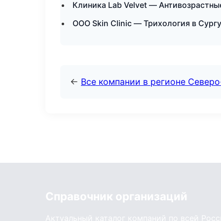
Клиника Lab Velvet — Антивозрастн
ООО Skin Clinic — Трихология в Сург
←
Все компании в регионе Север
Справочник организаций
Актуальный каталог компаний по всей Рос