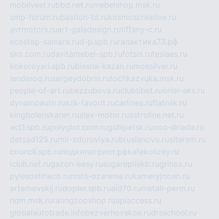
mobilvest.ru
bbd.net.ru
mebelshop.msk.ru
smp-forum.ru
bastion-td.ru
kosmoscreative.ru
avrmotors.ru
art-galadesign.ru
tiffany-c.ru
ecostep-samara.ru
d-p.spb.ru
галактика73.рф
sko.com.ru
davitamebel-spb.ru
fotsis.ru
tesiaes.ru
kokoroyari.spb.ru
blesna-kazan.ru
mossilver.ru
lenderoq.ru
sergeydobrin.ru
tochkazvuka.msk.ru
people-of-art.ru
bezzubova.ru
clubtibet.ru
orior-aks.ru
dynamoauto.ru
szk-favorit.ru
carlines.ru
flatnsk.ru
kingbolenskaner.ru
alex-motor.ru
astroline.net.ru
act1.spb.ru
polyglot.com.ru
gidlipetsk.ru
ooo-driada.ru
detsad125.ru
mir-zdoroviya.ru
bruslanovo.ru
siterem.ru
council.spb.ru
лодкипатриот.рф
kafekolizey.ru
iclub.net.ru
gazon-easy.ru
sugarepilekb.ru
grinox.ru
pylesostineco.ru
msts-ozarenie.ru
kameryjooan.ru
artemovskij.ru
dopler.spb.ru
aid70.ru
metall-perm.ru
ndm.msk.ru
ratingzooshop.ru
apiaccess.ru
globalautotrade.info
bezverhovskoe.ru
drsschool.ru