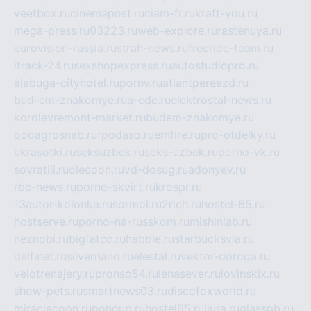
veetbox.ru
cinemapost.ru
ciam-fr.ru
kraft-you.ru
mega-press.ru
03223.ru
web-explore.ru
rastenuya.ru
eurovision-russia.ru
strah-news.ru
freeride-team.ru
itrack-24.ru
sexshopexpress.ru
autostudiopro.ru
alabuga-cityhotel.ru
pornv.ru
atlantpereezd.ru
bud-em-znakomye.ru
a-cdc.ru
elektrostal-news.ru
korolevremont-market.ru
budem-znakomye.ru
oooagrosnab.ru
fpodaso.ru
emfire.ru
pro-otdelky.ru
ukrasotki.ru
seksuzbek.ru
seks-uzbek.ru
porno-vk.ru
sovratili.ru
olecoon.ru
vd-dosug.ru
adonyev.ru
rbc-news.ru
porno-skvirt.ru
krospr.ru
13autor-kolonka.ru
sormol.ru
2rich.ru
hostel-65.ru
hostserve.ru
porno-na-russkom.ru
mishinlab.ru
neznobi.ru
bigfatcc.ru
habble.ru
starbucksvia.ru
delfinet.ru
silvernano.ru
elestal.ru
vektor-doroga.ru
velotrenajery.ru
pronso54.ru
lenasever.ru
lovinskix.ru
show-pets.ru
smartnews03.ru
discofoxworld.ru
miraclecoon.ru
pongup.ru
hostel65.ru
liura.ru
glasspb.ru