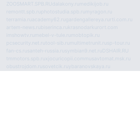
ZOOSMART.SPB.RU
dalakony.ru
medikijob.ru
remontt.spb.ru
photostudia.spb.ru
myragon.ru
terramia.ru
academy62.ru
gardengallereya.ru
rti.com.ru
artem-news.ru
biserinca.ru
krasnodarkurort.com
imshowtv.ru
mebel-v-tule.ru
mobtopik.ru
pcsecurity.net.ru
tool-sib.ru
multimetrunit.ru
sp-tour.ru
fan-cs.ru
santeh-russia.ru
symbian9.net.ru
DSHAIR.RU
tmmotors.spb.ru
xjocuricopii.com
musavtomat.msk.ru
obustrojdom.ru
sovetcik.ru
ybaranovskaya.ru
ppknews.ru
cult-alshei.ru
JAPANRUSSIA.RU
proekciyamebel.ru
imper-finans.ru
rim.org.ru
glamourai.ru
brassminus.ru
zabor-pro.ru
ftn.pp.ru
dorogoe58.ru
laimengpacker.ru
kuzova-zapchasti.ru
sageerp.ru
taxodrom.ru
dsrazvitie.ru
hardcity.net.ru
ratinghomegames.ru
topservice25.ru
gubernyan.ru
gtglasslined.ru
ii4.ru
tssport.spb.ru
andorra24.com
blackwallstreet.ru
oboimos.ru
optim-doors.com.ru
ikuch.ru
nycr.org.ru
npa21.ru
vremya-ch.spb.ru