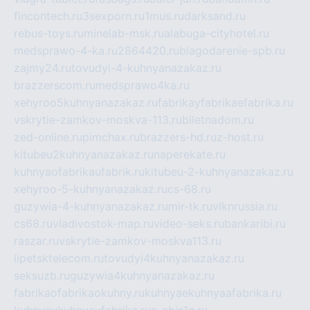
fincontech.ru
3sexporn.ru
1mus.ru
darksand.ru
rebus-toys.ru
minelab-msk.ru
alabuga-cityhotel.ru
medsprawo-4-ka.ru
2864420.ru
blagodarenie-spb.ru
zajmy24.ru
tovudyi-4-kuhnyanazakaz.ru
brazzerscom.ru
medsprawo4ka.ru
xehyroo5kuhnyanazakaz.ru
fabrikayfabrikaefabrika.ru
vskrytie-zamkov-moskva-113.ru
biletnadom.ru
zed-online.ru
pimchax.ru
brazzers-hd.ru
z-host.ru
kitubeu2kuhnyanazakaz.ru
naperekate.ru
kuhnyaofabrikaufabrik.ru
kitubeu-2-kuhnyanazakaz.ru
xehyroo-5-kuhnyanazakaz.ru
cs-68.ru
guzywia-4-kuhnyanazakaz.ru
mir-tk.ru
vlknrussia.ru
cs68.ru
vladivostok-map.ru
video-seks.ru
bankaribi.ru
raszar.ru
vskrytie-zamkov-moskva113.ru
lipetsktelecom.ru
tovudyi4kuhnyanazakaz.ru
seksuzb.ru
guzywia4kuhnyanazakaz.ru
fabrikaofabrikaokuhny.ru
kuhnyaekuhnyaafabrika.ru
kuhnyaykuhnyayfabrika.ru
e-abis1c.ru