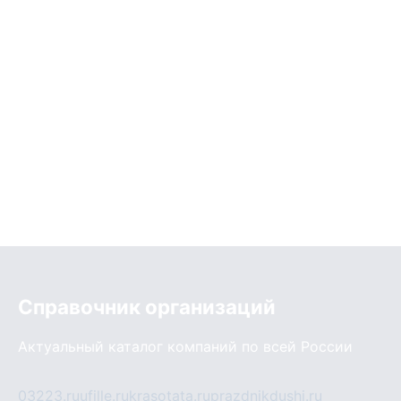
Справочник организаций
Актуальный каталог компаний по всей России
03223.ru
ufille.ru
krasotata.ru
prazdnikdushi.ru