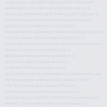
tango-perm.ru
gooddir.ru
sgv.su
multiki-online.com
webkrasotki.com
cherinvest.ru
detskiy-ostrov.ru
ankou.spb.ru
alvesta1.ru
pdf-creator.ru
nix-files.org.ru
sakhatoday.ru
elektrikersymboler.ru
sputnikyes.ru
golf2club.msk.ru
aeforums.ru
zallclub.ru
multimodal.msk.ru
habaigry.ru
haikko.ru
sobakopedia.ru
isz-fest.ru
ewnc.info
screensaver-clock.net.ru
volnav.spb.ru
comnat.ru
npf.net.ru
7bit.pp.ru
kalugatur.ru
tesiaes.ru
card.com.ru
kazanka.spb.ru
gildiya-kuznecov.ru
kameryboavision.ru
griffoncom.spb.ru
fabrika-emotsiy.ru
PARK-MATROSOVA.RU
agat.spb.ru
avtoyurist-moskva1.ru
hardware.org.ru
схема-авто.рф
dg-lab.ru
angrup.ru
recruiter.spb.ru
music8.spb.ru
krsk124.ru
kubok.spb.ru
romanofforex.ru
analitikaplus.ru
spyonline.ru
zosikamery.ru
sloboda-ural.pp.ru
AUTO-COM.SU
hohota.net
alimy.ru
online-z.com
aromat-vostoka.ru
otdelkaexp.ru