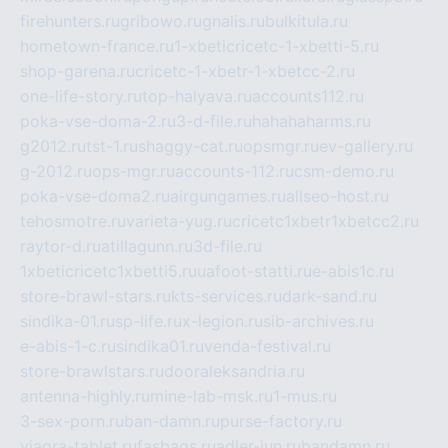
firehunters.ru
gribowo.ru
gnalis.ru
bulkitula.ru
hometown-france.ru
1-xbeticricetc-1-xbetti-5.ru
shop-garena.ru
cricetc-1-xbetr-1-xbetcc-2.ru
one-life-story.ru
top-halyava.ru
accounts112.ru
poka-vse-doma-2.ru
3-d-file.ru
hahahaharms.ru
g2012.ru
tst-1.ru
shaggy-cat.ru
opsmgr.ru
ev-gallery.ru
g-2012.ru
ops-mgr.ru
accounts-112.ru
csm-demo.ru
poka-vse-doma2.ru
airgungames.ru
allseo-host.ru
tehosmotre.ru
varieta-yug.ru
cricetc1xbetr1xbetcc2.ru
raytor-d.ru
atillagunn.ru
3d-file.ru
1xbeticricetc1xbetti5.ru
uafoot-statti.ru
e-abis1c.ru
store-brawl-stars.ru
kts-services.ru
dark-sand.ru
sindika-01.ru
sp-life.ru
x-legion.ru
sib-archives.ru
e-abis-1-c.ru
sindika01.ru
venda-festival.ru
store-brawlstars.ru
dooraleksandria.ru
antenna-highly.ru
mine-lab-msk.ru
1-mus.ru
3-sex-porn.ru
ban-damn.ru
purse-factory.ru
viagra-tablet.ru
fasbags.ru
adler-jun.ru
bandamn.ru