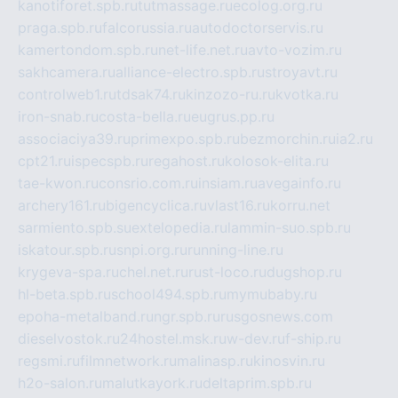
kanotiforet.spb.ru
tutmassage.ru
ecolog.org.ru
praga.spb.ru
falcorussia.ru
autodoctorservis.ru
kamertondom.spb.ru
net-life.net.ru
avto-vozim.ru
sakhcamera.ru
alliance-electro.spb.ru
stroyavt.ru
controlweb1.ru
tdsak74.ru
kinzozo-ru.ru
kvotka.ru
iron-snab.ru
costa-bella.ru
eugrus.pp.ru
associaciya39.ru
primexpo.spb.ru
bezmorchin.ru
ia2.ru
cpt21.ru
ispecspb.ru
regahost.ru
kolosok-elita.ru
tae-kwon.ru
consrio.com.ru
insiam.ru
avegainfo.ru
archery161.ru
bigencyclica.ru
vlast16.ru
korru.net
sarmiento.spb.su
extelopedia.ru
lammin-suo.spb.ru
iskatour.spb.ru
snpi.org.ru
running-line.ru
krygeva-spa.ru
chel.net.ru
rust-loco.ru
dugshop.ru
hl-beta.spb.ru
school494.spb.ru
mymubaby.ru
epoha-metalband.ru
ngr.spb.ru
rusgosnews.com
dieselvostok.ru
24hostel.msk.ru
w-dev.ru
f-ship.ru
regsmi.ru
filmnetwork.ru
malinasp.ru
kinosvin.ru
h2o-salon.ru
malutkayork.ru
deltaprim.spb.ru