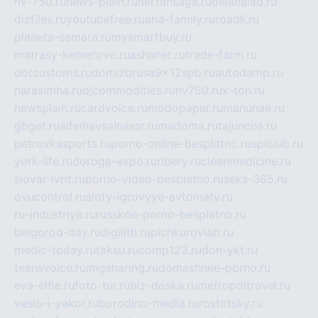
nv-750.ru
news-plain.ru
nertansaga.ru
delanalad.ru
dizfiles.ru
youtubefree.ru
aria-family.ru
roadli.ru
planeta-samara.ru
mysmartbuy.ru
matrasy-kemerovo.ru
ashanet.ru
trade-farm.ru
dotcustoms.ru
domizbrusa9x12spb.ru
autodamp.ru
narasimha.ru
djcommodities.ru
nv750.ru
x-ton.ru
newsplain.ru
cardvoice.ru
modopaper.ru
manunae.ru
gbget.ru
alfeihavsalnassr.ru
madoma.ru
tajuncos.ru
petrovkasports.ru
porno-online-besplatno.ru
splclub.ru
york-life.ru
doroga-expo.ru
ribery.ru
cleanmedicine.ru
slovar-ivrit.ru
porno-video-besplatno.ru
seks-365.ru
ovucontrol.ru
sloty-igrovyye-avtomaty.ru
ru-industriya.ru
russkoe-porno-besplatno.ru
belgorod-day.ru
digilith.ru
pichkurovlab.ru
medic-today.ru
taksu.ru
comp123.ru
don-ykt.ru
teensvoice.ru
imgsharing.ru
domashnee-porno.ru
eva-elfie.ru
foto-tur.ru
biz-doska.ru
metropoltravel.ru
veslo-i-yakor.ru
borodino-media.ru
rostotsky.ru