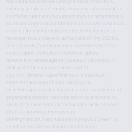
regionufa.ru
weiss-bet.ru
zaryna.ru
casinotablet.ru
universalia.ru
remont-mebeli-moscow.ru
termomur.ru
clubfisher.ru
remstirufa.ru
erdamchi.ru
doramamama.ru
muraviovka-park.ru
worldofwoman.ru
clean-dreams.ru
arkrym.ru
kristinita.ru
dircomputer.ru
healthenter.ru
textexperts.ru
pivnaya-kruzhka.ru
kinofilmy-2021.ru
demolalapaluza.ru
tanyavanya.ru
remstir-tolyatti.ru
msdip.ru
jdol.ru
sokolovr.ru
newtech-spb.ru
rezemkleim.ru
massage-tai.ru
seonub.ru
zvonitut.ru
biolisichka24.ru
mncraft-download.ru
algoritm-sistema.ru
godflesh.ru
ru-industria.ru
zebra-tlt.ru
okna-proficom.ru
erynok.ru
onlinekinospace.ru
startupstudio-fefu.ru
zarges-ru.ru
gegenjustizunrecht.ru
autobalashov.ru
utrovortu.ru
spiski-firm.ru
elara-m.ru
kinomusorka.ru
mkcslava.ru
2bets.ru
vintovoykompressor.ru
birminghamvsfulham.ru
sarmat-komp.ru
pioneeri.ru
amadis-chocolate.ru
shkurki-karakulya.ru