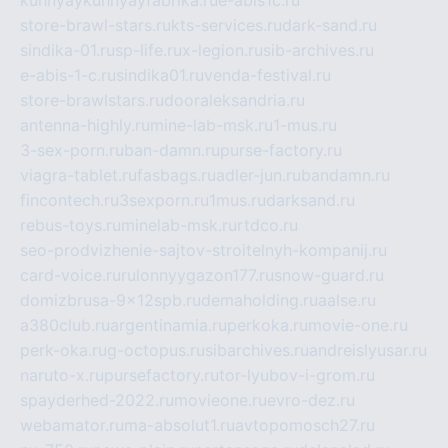
store-brawl-stars.ru
kts-services.ru
dark-sand.ru
sindika-01.ru
sp-life.ru
x-legion.ru
sib-archives.ru
e-abis-1-c.ru
sindika01.ru
venda-festival.ru
store-brawlstars.ru
dooraleksandria.ru
antenna-highly.ru
mine-lab-msk.ru
1-mus.ru
3-sex-porn.ru
ban-damn.ru
purse-factory.ru
viagra-tablet.ru
fasbags.ru
adler-jun.ru
bandamn.ru
fincontech.ru
3sexporn.ru
1mus.ru
darksand.ru
rebus-toys.ru
minelab-msk.ru
rtdco.ru
seo-prodvizhenie-sajtov-stroitelnyh-kompanij.ru
card-voice.ru
rulonnyygazon177.ru
snow-guard.ru
domizbrusa-9x12spb.ru
demaholding.ru
aalse.ru
a380club.ru
argentinamia.ru
perkoka.ru
movie-one.ru
perk-oka.ru
g-octopus.ru
sibarchives.ru
andreislyusar.ru
naruto-x.ru
pursefactory.ru
tor-lyubov-i-grom.ru
spayderhed-2022.ru
movieone.ru
evro-dez.ru
webamator.ru
ma-absolut1.ru
avtopomosch27.ru