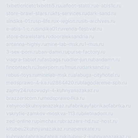
1xbeticricetc1xbetti5.ru
uafoot-statti.ru
e-abis1c.ru
store-brawl-stars.ru
kts-services.ru
dark-sand.ru
sindika-01.ru
sp-life.ru
x-legion.ru
sib-archives.ru
e-abis-1-c.ru
sindika01.ru
venda-festival.ru
store-brawlstars.ru
dooraleksandria.ru
antenna-highly.ru
mine-lab-msk.ru
1-mus.ru
3-sex-porn.ru
ban-damn.ru
purse-factory.ru
viagra-tablet.ru
fasbags.ru
adler-jun.ru
bandamn.ru
fincontech.ru
3sexporn.ru
1mus.ru
darksand.ru
rebus-toys.ru
minelab-msk.ru
alabuga-cityhotel.ru
medsprawo-4-ka.ru
2864420.ru
blagodarenie-spb.ru
zajmy24.ru
tovudyi-4-kuhnyanazakaz.ru
brazzerscom.ru
medsprawo4ka.ru
xehyroo5kuhnyanazakaz.ru
fabrikayfabrikaefabrika.ru
vskrytie-zamkov-moskva-113.ru
biletnadom.ru
zed-online.ru
pimchax.ru
brazzers-hd.ru
z-host.ru
kitubeu2kuhnyanazakaz.ru
naperekate.ru
kuhnyaofabrikaufabrik.ru
kitubeu-2-kuhnyanazakaz.ru