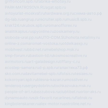
griffoncom.spb.ru
fabrika-emotsiy.ru
PARK-MATROSOVA.RU
agat.spb.ru
avtoyurist-moskva1.ru
hardware.org.ru
схема-авто.рф
dg-lab.ru
angrup.ru
recruiter.spb.ru
music8.spb.ru
krsk124.ru
kubok.spb.ru
romanofforex.ru
analitikaplus.ru
spyonline.ru
zosikamery.ru
sloboda-ural.pp.ru
AUTO-COM.SU
hohota.net
alimy.ru
online-z.com
aromat-vostoka.ru
otdelkaexp.ru
mobilvest.ru
bbd.net.ru
mebelshop.msk.ru
smp-forum.ru
bastion-td.ru
kosmoscreative.ru
avrmotors.ru
art-galadesign.ru
tiffany-c.ru
ecostep-samara.ru
d-p.spb.ru
галактика73.рф
sko.com.ru
davitamebel-spb.ru
fotsis.ru
tesiaes.ru
kokoroyari.spb.ru
blesna-kazan.ru
mossilver.ru
lenderoq.ru
sergeydobrin.ru
tochkazvuka.msk.ru
people-of-art.ru
bezzubova.ru
clubtibet.ru
orior-aks.ru
dynamoauto.ru
szk-favorit.ru
carlines.ru
flatnsk.ru
kingbolenskaner.ru
alex-motor.ru
astroline.net.ru