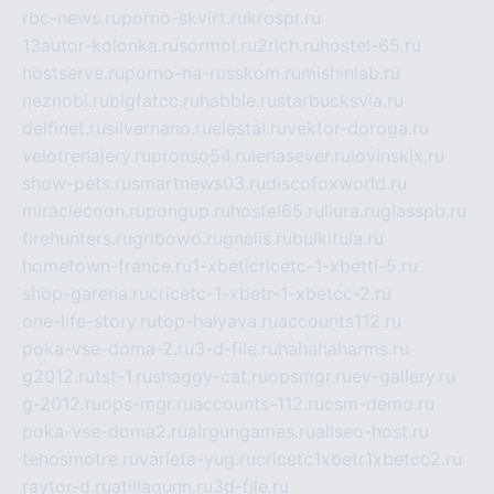
rbc-news.ru
porno-skvirt.ru
krospr.ru
13autor-kolonka.ru
sormol.ru
2rich.ru
hostel-65.ru
hostserve.ru
porno-na-russkom.ru
mishinlab.ru
neznobi.ru
bigfatcc.ru
habble.ru
starbucksvia.ru
delfinet.ru
silvernano.ru
elestal.ru
vektor-doroga.ru
velotrenajery.ru
pronso54.ru
lenasever.ru
lovinskix.ru
show-pets.ru
smartnews03.ru
discofoxworld.ru
miraclecoon.ru
pongup.ru
hostel65.ru
liura.ru
glasspb.ru
firehunters.ru
gribowo.ru
gnalis.ru
bulkitula.ru
hometown-france.ru
1-xbeticricetc-1-xbetti-5.ru
shop-garena.ru
cricetc-1-xbetr-1-xbetcc-2.ru
one-life-story.ru
top-halyava.ru
accounts112.ru
poka-vse-doma-2.ru
3-d-file.ru
hahahaharms.ru
g2012.ru
tst-1.ru
shaggy-cat.ru
opsmgr.ru
ev-gallery.ru
g-2012.ru
ops-mgr.ru
accounts-112.ru
csm-demo.ru
poka-vse-doma2.ru
airgungames.ru
allseo-host.ru
tehosmotre.ru
varieta-yug.ru
cricetc1xbetr1xbetcc2.ru
raytor-d.ru
atillagunn.ru
3d-file.ru