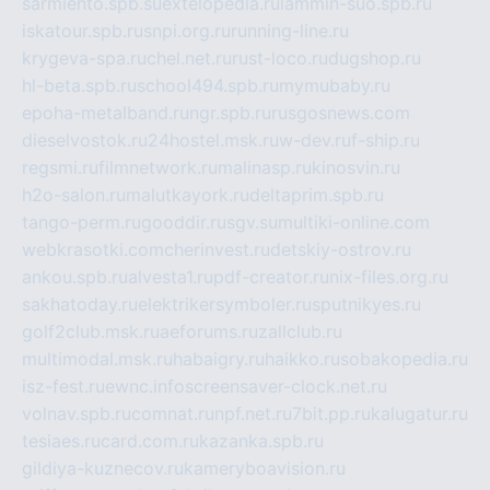
sarmiento.spb.su
extelopedia.ru
lammin-suo.spb.ru
iskatour.spb.ru
snpi.org.ru
running-line.ru
krygeva-spa.ru
chel.net.ru
rust-loco.ru
dugshop.ru
hl-beta.spb.ru
school494.spb.ru
mymubaby.ru
epoha-metalband.ru
ngr.spb.ru
rusgosnews.com
dieselvostok.ru
24hostel.msk.ru
w-dev.ru
f-ship.ru
regsmi.ru
filmnetwork.ru
malinasp.ru
kinosvin.ru
h2o-salon.ru
malutkayork.ru
deltaprim.spb.ru
tango-perm.ru
gooddir.ru
sgv.su
multiki-online.com
webkrasotki.com
cherinvest.ru
detskiy-ostrov.ru
ankou.spb.ru
alvesta1.ru
pdf-creator.ru
nix-files.org.ru
sakhatoday.ru
elektrikersymboler.ru
sputnikyes.ru
golf2club.msk.ru
aeforums.ru
zallclub.ru
multimodal.msk.ru
habaigry.ru
haikko.ru
sobakopedia.ru
isz-fest.ru
ewnc.info
screensaver-clock.net.ru
volnav.spb.ru
comnat.ru
npf.net.ru
7bit.pp.ru
kalugatur.ru
tesiaes.ru
card.com.ru
kazanka.spb.ru
gildiya-kuznecov.ru
kameryboavision.ru