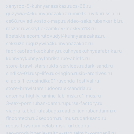
xehyroo-5-kuhnyanazakaz.ru
cs-68.ru
guzywia-4-kuhnyanazakaz.ru
mir-tk.ru
vlknrussia.ru
cs68.ru
vladivostok-map.ru
video-seks.ru
bankaribi.ru
raszar.ru
vskrytie-zamkov-moskva113.ru
lipetsktelecom.ru
tovudyi4kuhnyanazakaz.ru
seksuzb.ru
guzywia4kuhnyanazakaz.ru
fabrikaofabrikaokuhny.ru
kuhnyaekuhnyaafabrika.ru
kuhnyaykuhnyayfabrika.ru
e-abis1c.ru
store-brawl-stars.ru
kts-services.ru
dark-sand.ru
sindika-01.ru
sp-life.ru
x-legion.ru
sib-archives.ru
e-abis-1-c.ru
sindika01.ru
venda-festival.ru
store-brawlstars.ru
dooraleksandria.ru
antenna-highly.ru
mine-lab-msk.ru
1-mus.ru
3-sex-porn.ru
ban-damn.ru
purse-factory.ru
viagra-tablet.ru
fasbags.ru
adler-jun.ru
bandamn.ru
fincontech.ru
3sexporn.ru
1mus.ru
darksand.ru
rebus-toys.ru
minelab-msk.ru
rtdco.ru
seo-prodvizhenie-sajtov-stroitelnyh-kompanij.ru