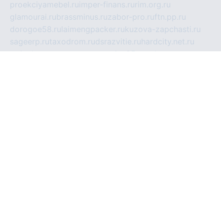
proekciyamebel.ru
imper-finans.ru
rim.org.ru
glamourai.ru
brassminus.ru
zabor-pro.ru
ftn.pp.ru
dorogoe58.ru
laimengpacker.ru
kuzova-zapchasti.ru
sageerp.ru
taxodrom.ru
dsrazvitie.ru
hardcity.net.ru
ratinghomegames.ru
topservice25.ru
gubernyan.ru
gtglasslined.ru
ii4.ru
tssport.spb.ru
andorra24.com
blackwallstreet.ru
oboimos.ru
optim-doors.com.ru
ikuch.ru
nycr.org.ru
npa21.ru
vremya-ch.spb.ru
desert000.ru
ivtorgi.ru
ifiori.ru
catalog-statei.ru
dcv.org.ru
spetsmaster174.ru
ipkameryhiseeu.ru
dum26.ru
ruspol.spb.ru
fr-opendp.ru
kam-solnyshko.ru
cheyenne-arapaho.ru
sevzapmetal.spb.ru
ted-lapidus.spb.ru
parasite-eliminator.ru
sigma-complete.ru
modernworld.ru
dama-moda.ru
eholot-group.ru
sk-nvkz.ru
DRONGOLD.RU
democratia2.ru
i-farmer.ru
mass-sport.org
jablonex.spb.ru
bookmess.ru
linkword.ru
refineua.com.ru
cs-spec.net.ru
altay-mebel.ru