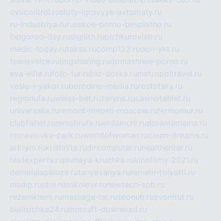
ovucontrol.ru
sloty-igrovyye-avtomaty.ru
ru-industriya.ru
russkoe-porno-besplatno.ru
belgorod-day.ru
digilith.ru
pichkurovlab.ru
medic-today.ru
taksu.ru
comp123.ru
don-ykt.ru
teensvoice.ru
imgsharing.ru
domashnee-porno.ru
eva-elfie.ru
foto-tur.ru
biz-doska.ru
metropoltravel.ru
veslo-i-yakor.ru
borodino-media.ru
rostotsky.ru
regionufa.ru
weiss-bet.ru
zaryna.ru
casinotablet.ru
universalia.ru
remont-mebeli-moscow.ru
termomur.ru
clubfisher.ru
remstirufa.ru
erdamchi.ru
doramamama.ru
muraviovka-park.ru
worldofwoman.ru
clean-dreams.ru
arkrym.ru
kristinita.ru
dircomputer.ru
healthenter.ru
textexperts.ru
pivnaya-kruzhka.ru
kinofilmy-2021.ru
demolalapaluza.ru
tanyavanya.ru
remstir-tolyatti.ru
msdip.ru
jdol.ru
sokolovr.ru
newtech-spb.ru
rezemkleim.ru
massage-tai.ru
seonub.ru
zvonitut.ru
biolisichka24.ru
mncraft-download.ru