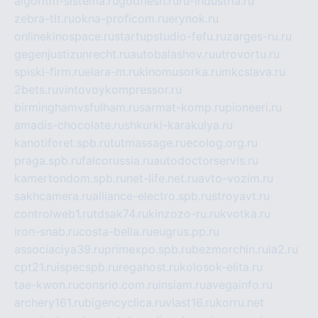
algoritm-sistema.ru
godflesh.ru
ru-industria.ru
zebra-tlt.ru
okna-proficom.ru
erynok.ru
onlinekinospace.ru
startupstudio-fefu.ru
zarges-ru.ru
gegenjustizunrecht.ru
autobalashov.ru
utrovortu.ru
spiski-firm.ru
elara-m.ru
kinomusorka.ru
mkcslava.ru
2bets.ru
vintovoykompressor.ru
birminghamvsfulham.ru
sarmat-komp.ru
pioneeri.ru
amadis-chocolate.ru
shkurki-karakulya.ru
kanotiforet.spb.ru
tutmassage.ru
ecolog.org.ru
praga.spb.ru
falcorussia.ru
autodoctorservis.ru
kamertondom.spb.ru
net-life.net.ru
avto-vozim.ru
sakhcamera.ru
alliance-electro.spb.ru
stroyavt.ru
controlweb1.ru
tdsak74.ru
kinzozo-ru.ru
kvotka.ru
iron-snab.ru
costa-bella.ru
eugrus.pp.ru
associaciya39.ru
primexpo.spb.ru
bezmorchin.ru
ia2.ru
cpt21.ru
ispecspb.ru
regahost.ru
kolosok-elita.ru
tae-kwon.ru
consrio.com.ru
insiam.ru
avegainfo.ru
archery161.ru
bigencyclica.ru
vlast16.ru
korru.net