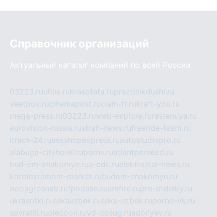
Справочник организаций
Актуальный каталог компаний по всей России
03223.ru
ufille.ru
krasotata.ru
prazdnikdushi.ru
veetbox.ru
cinemapost.ru
ciam-fr.ru
kraft-you.ru
mega-press.ru
03223.ru
web-explore.ru
rastenuya.ru
eurovision-russia.ru
strah-news.ru
freeride-team.ru
itrack-24.ru
sexshopexpress.ru
autostudiopro.ru
alabuga-cityhotel.ru
pornv.ru
atlantpereezd.ru
bud-em-znakomye.ru
a-cdc.ru
elektrostal-news.ru
korolevremont-market.ru
budem-znakomye.ru
oooagrosnab.ru
fpodaso.ru
emfire.ru
pro-otdelky.ru
ukrasotki.ru
seksuzbek.ru
seks-uzbek.ru
porno-vk.ru
sovratili.ru
olecoon.ru
vd-dosug.ru
adonyev.ru