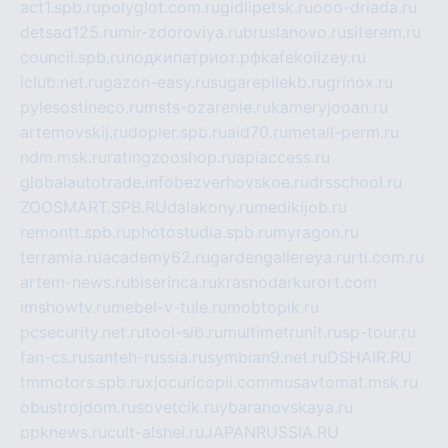
act1.spb.ru
polyglot.com.ru
gidlipetsk.ru
ooo-driada.ru
detsad125.ru
mir-zdoroviya.ru
bruslanovo.ru
siterem.ru
council.spb.ru
лодкипатриот.рф
kafekolizey.ru
iclub.net.ru
gazon-easy.ru
sugarepilekb.ru
grinox.ru
pylesostineco.ru
msts-ozarenie.ru
kameryjooan.ru
artemovskij.ru
dopler.spb.ru
aid70.ru
metall-perm.ru
ndm.msk.ru
ratingzooshop.ru
apiaccess.ru
globalautotrade.info
bezverhovskoe.ru
drsschool.ru
ZOOSMART.SPB.RU
dalakony.ru
medikijob.ru
remontt.spb.ru
photostudia.spb.ru
myragon.ru
terramia.ru
academy62.ru
gardengallereya.ru
rti.com.ru
artem-news.ru
biserinca.ru
krasnodarkurort.com
imshowtv.ru
mebel-v-tule.ru
mobtopik.ru
pcsecurity.net.ru
tool-sib.ru
multimetrunit.ru
sp-tour.ru
fan-cs.ru
santeh-russia.ru
symbian9.net.ru
DSHAIR.RU
tmmotors.spb.ru
xjocuricopii.com
musavtomat.msk.ru
obustrojdom.ru
sovetcik.ru
ybaranovskaya.ru
ppknews.ru
cult-alshei.ru
JAPANRUSSIA.RU