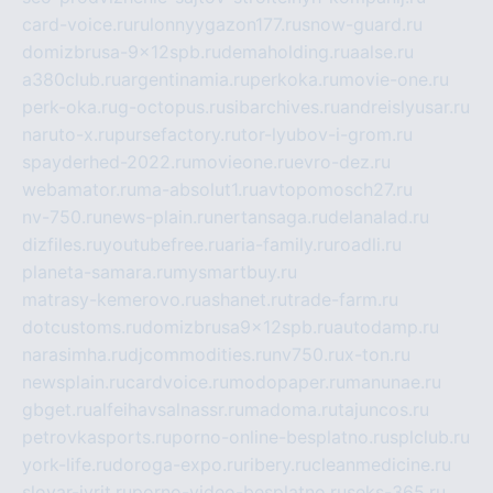
card-voice.ru
rulonnyygazon177.ru
snow-guard.ru
domizbrusa-9x12spb.ru
demaholding.ru
aalse.ru
a380club.ru
argentinamia.ru
perkoka.ru
movie-one.ru
perk-oka.ru
g-octopus.ru
sibarchives.ru
andreislyusar.ru
naruto-x.ru
pursefactory.ru
tor-lyubov-i-grom.ru
spayderhed-2022.ru
movieone.ru
evro-dez.ru
webamator.ru
ma-absolut1.ru
avtopomosch27.ru
nv-750.ru
news-plain.ru
nertansaga.ru
delanalad.ru
dizfiles.ru
youtubefree.ru
aria-family.ru
roadli.ru
planeta-samara.ru
mysmartbuy.ru
matrasy-kemerovo.ru
ashanet.ru
trade-farm.ru
dotcustoms.ru
domizbrusa9x12spb.ru
autodamp.ru
narasimha.ru
djcommodities.ru
nv750.ru
x-ton.ru
newsplain.ru
cardvoice.ru
modopaper.ru
manunae.ru
gbget.ru
alfeihavsalnassr.ru
madoma.ru
tajuncos.ru
petrovkasports.ru
porno-online-besplatno.ru
splclub.ru
york-life.ru
doroga-expo.ru
ribery.ru
cleanmedicine.ru
slovar-ivrit.ru
porno-video-besplatno.ru
seks-365.ru