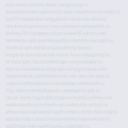
iron-snab.ru
costa-bella.ru
eugrus.pp.ru
associaciya39.ru
primexpo.spb.ru
bezmorchin.ru
ia2.ru
cpt21.ru
ispecspb.ru
regahost.ru
kolosok-elita.ru
tae-kwon.ru
consrio.com.ru
insiam.ru
avegainfo.ru
archery161.ru
bigencyclica.ru
vlast16.ru
korru.net
sarmiento.spb.su
extelopedia.ru
lammin-suo.spb.ru
iskatour.spb.ru
snpi.org.ru
running-line.ru
krygeva-spa.ru
chel.net.ru
rust-loco.ru
dugshop.ru
hl-beta.spb.ru
school494.spb.ru
mymubaby.ru
epoha-metalband.ru
ngr.spb.ru
rusgosnews.com
dieselvostok.ru
24hostel.msk.ru
w-dev.ru
f-ship.ru
regsmi.ru
filmnetwork.ru
malinasp.ru
kinosvin.ru
h2o-salon.ru
malutkayork.ru
deltaprim.spb.ru
tango-perm.ru
gooddir.ru
sgv.su
multiki-online.com
webkrasotki.com
cherinvest.ru
detskiy-ostrov.ru
ankou.spb.ru
alvesta1.ru
pdf-creator.ru
nix-files.org.ru
sakhatoday.ru
elektrikersymboler.ru
sputnikyes.ru
golf2club.msk.ru
aeforums.ru
zallclub.ru