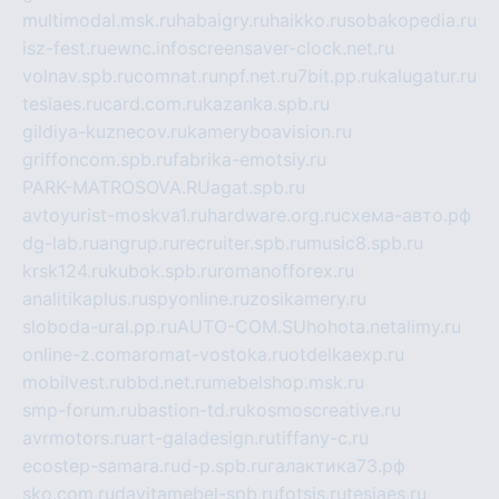
multimodal.msk.ru
habaigry.ru
haikko.ru
sobakopedia.ru
isz-fest.ru
ewnc.info
screensaver-clock.net.ru
volnav.spb.ru
comnat.ru
npf.net.ru
7bit.pp.ru
kalugatur.ru
tesiaes.ru
card.com.ru
kazanka.spb.ru
gildiya-kuznecov.ru
kameryboavision.ru
griffoncom.spb.ru
fabrika-emotsiy.ru
PARK-MATROSOVA.RU
agat.spb.ru
avtoyurist-moskva1.ru
hardware.org.ru
схема-авто.рф
dg-lab.ru
angrup.ru
recruiter.spb.ru
music8.spb.ru
krsk124.ru
kubok.spb.ru
romanofforex.ru
analitikaplus.ru
spyonline.ru
zosikamery.ru
sloboda-ural.pp.ru
AUTO-COM.SU
hohota.net
alimy.ru
online-z.com
aromat-vostoka.ru
otdelkaexp.ru
mobilvest.ru
bbd.net.ru
mebelshop.msk.ru
smp-forum.ru
bastion-td.ru
kosmoscreative.ru
avrmotors.ru
art-galadesign.ru
tiffany-c.ru
ecostep-samara.ru
d-p.spb.ru
галактика73.рф
sko.com.ru
davitamebel-spb.ru
fotsis.ru
tesiaes.ru