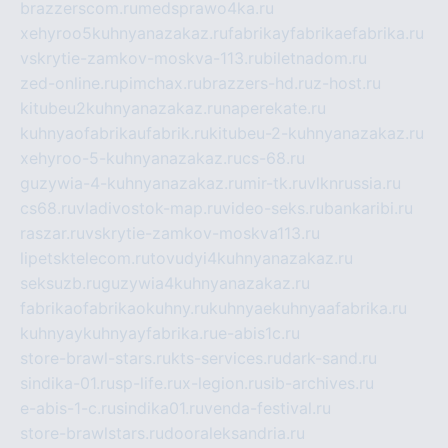
brazzerscom.ru
medsprawo4ka.ru
xehyroo5kuhnyanazakaz.ru
fabrikayfabrikaefabrika.ru
vskrytie-zamkov-moskva-113.ru
biletnadom.ru
zed-online.ru
pimchax.ru
brazzers-hd.ru
z-host.ru
kitubeu2kuhnyanazakaz.ru
naperekate.ru
kuhnyaofabrikaufabrik.ru
kitubeu-2-kuhnyanazakaz.ru
xehyroo-5-kuhnyanazakaz.ru
cs-68.ru
guzywia-4-kuhnyanazakaz.ru
mir-tk.ru
vlknrussia.ru
cs68.ru
vladivostok-map.ru
video-seks.ru
bankaribi.ru
raszar.ru
vskrytie-zamkov-moskva113.ru
lipetsktelecom.ru
tovudyi4kuhnyanazakaz.ru
seksuzb.ru
guzywia4kuhnyanazakaz.ru
fabrikaofabrikaokuhny.ru
kuhnyaekuhnyaafabrika.ru
kuhnyaykuhnyayfabrika.ru
e-abis1c.ru
store-brawl-stars.ru
kts-services.ru
dark-sand.ru
sindika-01.ru
sp-life.ru
x-legion.ru
sib-archives.ru
e-abis-1-c.ru
sindika01.ru
venda-festival.ru
store-brawlstars.ru
dooraleksandria.ru