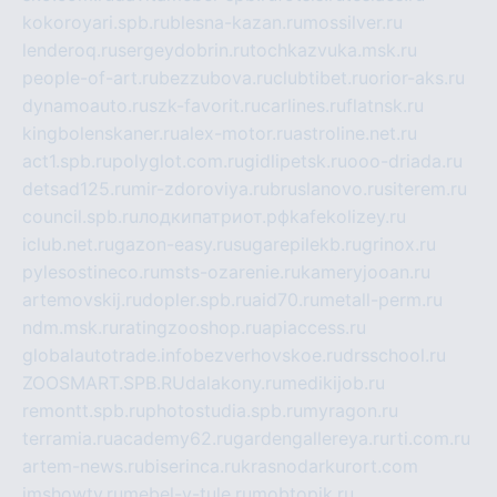
kokoroyari.spb.ru
blesna-kazan.ru
mossilver.ru
lenderoq.ru
sergeydobrin.ru
tochkazvuka.msk.ru
people-of-art.ru
bezzubova.ru
clubtibet.ru
orior-aks.ru
dynamoauto.ru
szk-favorit.ru
carlines.ru
flatnsk.ru
kingbolenskaner.ru
alex-motor.ru
astroline.net.ru
act1.spb.ru
polyglot.com.ru
gidlipetsk.ru
ooo-driada.ru
detsad125.ru
mir-zdoroviya.ru
bruslanovo.ru
siterem.ru
council.spb.ru
лодкипатриот.рф
kafekolizey.ru
iclub.net.ru
gazon-easy.ru
sugarepilekb.ru
grinox.ru
pylesostineco.ru
msts-ozarenie.ru
kameryjooan.ru
artemovskij.ru
dopler.spb.ru
aid70.ru
metall-perm.ru
ndm.msk.ru
ratingzooshop.ru
apiaccess.ru
globalautotrade.info
bezverhovskoe.ru
drsschool.ru
ZOOSMART.SPB.RU
dalakony.ru
medikijob.ru
remontt.spb.ru
photostudia.spb.ru
myragon.ru
terramia.ru
academy62.ru
gardengallereya.ru
rti.com.ru
artem-news.ru
biserinca.ru
krasnodarkurort.com
imshowtv.ru
mebel-v-tule.ru
mobtopik.ru