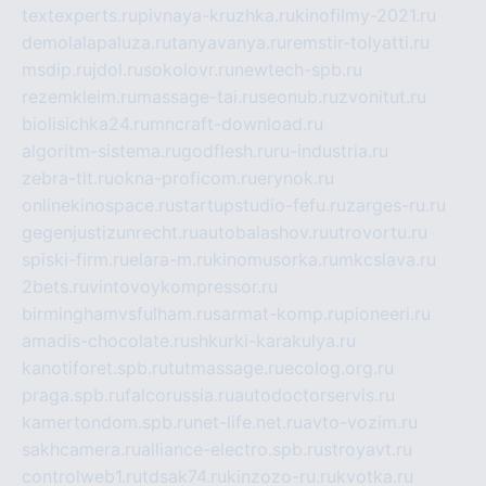
textexperts.ru
pivnaya-kruzhka.ru
kinofilmy-2021.ru
demolalapaluza.ru
tanyavanya.ru
remstir-tolyatti.ru
msdip.ru
jdol.ru
sokolovr.ru
newtech-spb.ru
rezemkleim.ru
massage-tai.ru
seonub.ru
zvonitut.ru
biolisichka24.ru
mncraft-download.ru
algoritm-sistema.ru
godflesh.ru
ru-industria.ru
zebra-tlt.ru
okna-proficom.ru
erynok.ru
onlinekinospace.ru
startupstudio-fefu.ru
zarges-ru.ru
gegenjustizunrecht.ru
autobalashov.ru
utrovortu.ru
spiski-firm.ru
elara-m.ru
kinomusorka.ru
mkcslava.ru
2bets.ru
vintovoykompressor.ru
birminghamvsfulham.ru
sarmat-komp.ru
pioneeri.ru
amadis-chocolate.ru
shkurki-karakulya.ru
kanotiforet.spb.ru
tutmassage.ru
ecolog.org.ru
praga.spb.ru
falcorussia.ru
autodoctorservis.ru
kamertondom.spb.ru
net-life.net.ru
avto-vozim.ru
sakhcamera.ru
alliance-electro.spb.ru
stroyavt.ru
controlweb1.ru
tdsak74.ru
kinzozo-ru.ru
kvotka.ru