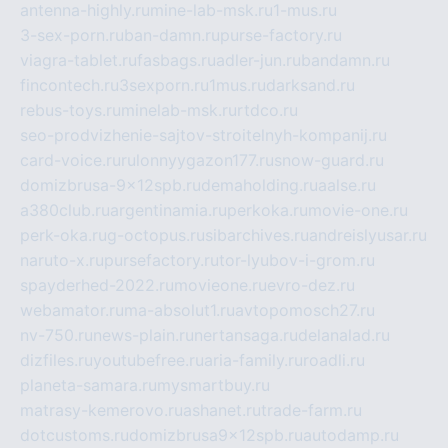
antenna-highly.ru
mine-lab-msk.ru
1-mus.ru
3-sex-porn.ru
ban-damn.ru
purse-factory.ru
viagra-tablet.ru
fasbags.ru
adler-jun.ru
bandamn.ru
fincontech.ru
3sexporn.ru
1mus.ru
darksand.ru
rebus-toys.ru
minelab-msk.ru
rtdco.ru
seo-prodvizhenie-sajtov-stroitelnyh-kompanij.ru
card-voice.ru
rulonnyygazon177.ru
snow-guard.ru
domizbrusa-9x12spb.ru
demaholding.ru
aalse.ru
a380club.ru
argentinamia.ru
perkoka.ru
movie-one.ru
perk-oka.ru
g-octopus.ru
sibarchives.ru
andreislyusar.ru
naruto-x.ru
pursefactory.ru
tor-lyubov-i-grom.ru
spayderhed-2022.ru
movieone.ru
evro-dez.ru
webamator.ru
ma-absolut1.ru
avtopomosch27.ru
nv-750.ru
news-plain.ru
nertansaga.ru
delanalad.ru
dizfiles.ru
youtubefree.ru
aria-family.ru
roadli.ru
planeta-samara.ru
mysmartbuy.ru
matrasy-kemerovo.ru
ashanet.ru
trade-farm.ru
dotcustoms.ru
domizbrusa9x12spb.ru
autodamp.ru