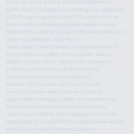
poka-vse-doma-2.ru
3-d-file.ru
hahahaharms.ru
g2012.ru
tst-1.ru
shaggy-cat.ru
opsmgr.ru
ev-gallery.ru
g-2012.ru
ops-mgr.ru
accounts-112.ru
csm-demo.ru
poka-vse-doma2.ru
airgungames.ru
allseo-host.ru
tehosmotre.ru
varieta-yug.ru
cricetc1xbetr1xbetcc2.ru
raytor-d.ru
atillagunn.ru
3d-file.ru
1xbeticricetc1xbetti5.ru
uafoot-statti.ru
e-abis1c.ru
store-brawl-stars.ru
kts-services.ru
dark-sand.ru
sindika-01.ru
sp-life.ru
x-legion.ru
sib-archives.ru
e-abis-1-c.ru
sindika01.ru
venda-festival.ru
store-brawlstars.ru
dooraleksandria.ru
antenna-highly.ru
mine-lab-msk.ru
1-mus.ru
3-sex-porn.ru
ban-damn.ru
purse-factory.ru
viagra-tablet.ru
fasbags.ru
adler-jun.ru
bandamn.ru
fincontech.ru
3sexporn.ru
1mus.ru
darksand.ru
rebus-toys.ru
minelab-msk.ru
alabuga-cityhotel.ru
medsprawo-4-ka.ru
2864420.ru
blagodarenie-spb.ru
zajmy24.ru
tovudyi-4-kuhnyanazakaz.ru