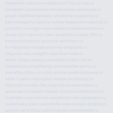
narasimha.ru
djcommodities.ru
nv750.ru
x-ton.ru
newsplain.ru
cardvoice.ru
modopaper.ru
manunae.ru
gbget.ru
alfeihavsalnassr.ru
madoma.ru
tajuncos.ru
petrovkasports.ru
porno-online-besplatno.ru
splclub.ru
york-life.ru
doroga-expo.ru
ribery.ru
cleanmedicine.ru
slovar-ivrit.ru
porno-video-besplatno.ru
seks-365.ru
ovucontrol.ru
sloty-igrovyye-avtomaty.ru
ru-industriya.ru
russkoe-porno-besplatno.ru
belgorod-day.ru
digilith.ru
pichkurovlab.ru
medic-today.ru
taksu.ru
comp123.ru
don-ykt.ru
teensvoice.ru
imgsharing.ru
domashnee-porno.ru
eva-elfie.ru
foto-tur.ru
biz-doska.ru
metropoltravel.ru
veslo-i-yakor.ru
borodino-media.ru
rostotsky.ru
regionufa.ru
weiss-bet.ru
zaryna.ru
casinotablet.ru
universalia.ru
remont-mebeli-moscow.ru
termomur.ru
clubfisher.ru
remstirufa.ru
erdamchi.ru
doramamama.ru
muraviovka-park.ru
worldofwoman.ru
clean-dreams.ru
arkrym.ru
kristinita.ru
dircomputer.ru
healthenter.ru