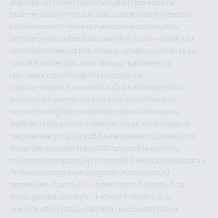
alabuga-cityhotel.ru
pornv.ru
atlantpereezd.ru
bud-em-znakomye.ru
a-cdc.ru
elektrostal-news.ru
korolevremont-market.ru
budem-znakomye.ru
oooagrosnab.ru
fpodaso.ru
emfire.ru
pro-otdelky.ru
ukrasotki.ru
seksuzbek.ru
seks-uzbek.ru
porno-vk.ru
sovratili.ru
olecoon.ru
vd-dosug.ru
adonyev.ru
rbc-news.ru
porno-skvirt.ru
krospr.ru
13autor-kolonka.ru
sormol.ru
2rich.ru
hostel-65.ru
hostserve.ru
porno-na-russkom.ru
mishinlab.ru
neznobi.ru
bigfatcc.ru
habble.ru
starbucksvia.ru
delfinet.ru
silvernano.ru
elestal.ru
vektor-doroga.ru
velotrenajery.ru
pronso54.ru
lenasever.ru
lovinskix.ru
show-pets.ru
smartnews03.ru
discofoxworld.ru
miraclecoon.ru
pongup.ru
hostel65.ru
liura.ru
glasspb.ru
firehunters.ru
gribowo.ru
gnalis.ru
bulkitula.ru
hometown-france.ru
1-xbeticricetc-1-xbetti-5.ru
shop-garena.ru
cricetc-1-xbetr-1-xbetcc-2.ru
one-life-story.ru
top-halyava.ru
accounts112.ru