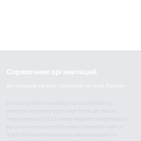
Справочник организаций
Актуальный каталог компаний по всей России
03223.ru
ufille.ru
krasotata.ru
prazdnikdushi.ru
veetbox.ru
cinemapost.ru
ciam-fr.ru
kraft-you.ru
mega-press.ru
03223.ru
web-explore.ru
rastenuya.ru
eurovision-russia.ru
strah-news.ru
freeride-team.ru
itrack-24.ru
sexshopexpress.ru
autostudiopro.ru