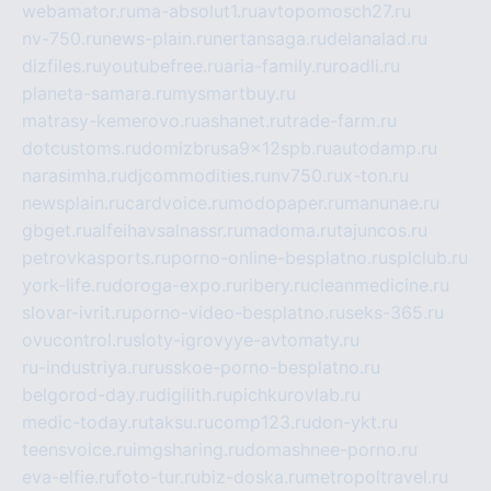
webamator.ru
ma-absolut1.ru
avtopomosch27.ru
nv-750.ru
news-plain.ru
nertansaga.ru
delanalad.ru
dizfiles.ru
youtubefree.ru
aria-family.ru
roadli.ru
planeta-samara.ru
mysmartbuy.ru
matrasy-kemerovo.ru
ashanet.ru
trade-farm.ru
dotcustoms.ru
domizbrusa9x12spb.ru
autodamp.ru
narasimha.ru
djcommodities.ru
nv750.ru
x-ton.ru
newsplain.ru
cardvoice.ru
modopaper.ru
manunae.ru
gbget.ru
alfeihavsalnassr.ru
madoma.ru
tajuncos.ru
petrovkasports.ru
porno-online-besplatno.ru
splclub.ru
york-life.ru
doroga-expo.ru
ribery.ru
cleanmedicine.ru
slovar-ivrit.ru
porno-video-besplatno.ru
seks-365.ru
ovucontrol.ru
sloty-igrovyye-avtomaty.ru
ru-industriya.ru
russkoe-porno-besplatno.ru
belgorod-day.ru
digilith.ru
pichkurovlab.ru
medic-today.ru
taksu.ru
comp123.ru
don-ykt.ru
teensvoice.ru
imgsharing.ru
domashnee-porno.ru
eva-elfie.ru
foto-tur.ru
biz-doska.ru
metropoltravel.ru