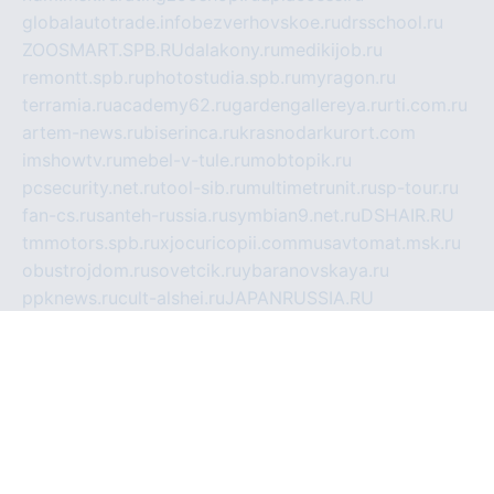
globalautotrade.info
bezverhovskoe.ru
drsschool.ru
ZOOSMART.SPB.RU
dalakony.ru
medikijob.ru
remontt.spb.ru
photostudia.spb.ru
myragon.ru
terramia.ru
academy62.ru
gardengallereya.ru
rti.com.ru
artem-news.ru
biserinca.ru
krasnodarkurort.com
imshowtv.ru
mebel-v-tule.ru
mobtopik.ru
pcsecurity.net.ru
tool-sib.ru
multimetrunit.ru
sp-tour.ru
fan-cs.ru
santeh-russia.ru
symbian9.net.ru
DSHAIR.RU
tmmotors.spb.ru
xjocuricopii.com
musavtomat.msk.ru
obustrojdom.ru
sovetcik.ru
ybaranovskaya.ru
ppknews.ru
cult-alshei.ru
JAPANRUSSIA.RU
proekciyamebel.ru
imper-finans.ru
rim.org.ru
glamourai.ru
brassminus.ru
zabor-pro.ru
ftn.pp.ru
dorogoe58.ru
laimengpacker.ru
kuzova-zapchasti.ru
sageerp.ru
taxodrom.ru
dsrazvitie.ru
hardcity.net.ru
ratinghomegames.ru
topservice25.ru
gubernyan.ru
gtglasslined.ru
ii4.ru
tssport.spb.ru
andorra24.com
blackwallstreet.ru
oboimos.ru
optim-doors.com.ru