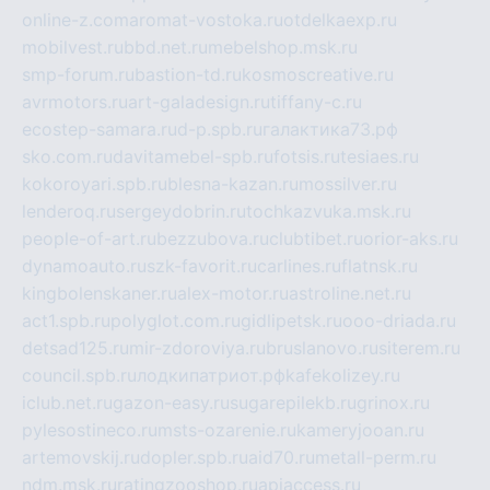
online-z.com
aromat-vostoka.ru
otdelkaexp.ru
mobilvest.ru
bbd.net.ru
mebelshop.msk.ru
smp-forum.ru
bastion-td.ru
kosmoscreative.ru
avrmotors.ru
art-galadesign.ru
tiffany-c.ru
ecostep-samara.ru
d-p.spb.ru
галактика73.рф
sko.com.ru
davitamebel-spb.ru
fotsis.ru
tesiaes.ru
kokoroyari.spb.ru
blesna-kazan.ru
mossilver.ru
lenderoq.ru
sergeydobrin.ru
tochkazvuka.msk.ru
people-of-art.ru
bezzubova.ru
clubtibet.ru
orior-aks.ru
dynamoauto.ru
szk-favorit.ru
carlines.ru
flatnsk.ru
kingbolenskaner.ru
alex-motor.ru
astroline.net.ru
act1.spb.ru
polyglot.com.ru
gidlipetsk.ru
ooo-driada.ru
detsad125.ru
mir-zdoroviya.ru
bruslanovo.ru
siterem.ru
council.spb.ru
лодкипатриот.рф
kafekolizey.ru
iclub.net.ru
gazon-easy.ru
sugarepilekb.ru
grinox.ru
pylesostineco.ru
msts-ozarenie.ru
kameryjooan.ru
artemovskij.ru
dopler.spb.ru
aid70.ru
metall-perm.ru
ndm.msk.ru
ratingzooshop.ru
apiaccess.ru