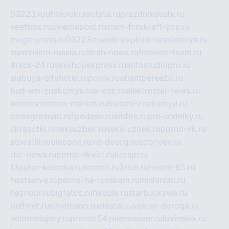
03223.ru
ufille.ru
krasotata.ru
prazdnikdushi.ru
veetbox.ru
cinemapost.ru
ciam-fr.ru
kraft-you.ru
mega-press.ru
03223.ru
web-explore.ru
rastenuya.ru
eurovision-russia.ru
strah-news.ru
freeride-team.ru
itrack-24.ru
sexshopexpress.ru
autostudiopro.ru
alabuga-cityhotel.ru
pornv.ru
atlantpereezd.ru
bud-em-znakomye.ru
a-cdc.ru
elektrostal-news.ru
korolevremont-market.ru
budem-znakomye.ru
oooagrosnab.ru
fpodaso.ru
emfire.ru
pro-otdelky.ru
ukrasotki.ru
seksuzbek.ru
seks-uzbek.ru
porno-vk.ru
sovratili.ru
olecoon.ru
vd-dosug.ru
adonyev.ru
rbc-news.ru
porno-skvirt.ru
krospr.ru
13autor-kolonka.ru
sormol.ru
2rich.ru
hostel-65.ru
hostserve.ru
porno-na-russkom.ru
mishinlab.ru
neznobi.ru
bigfatcc.ru
habble.ru
starbucksvia.ru
delfinet.ru
silvernano.ru
elestal.ru
vektor-doroga.ru
velotrenajery.ru
pronso54.ru
lenasever.ru
lovinskix.ru