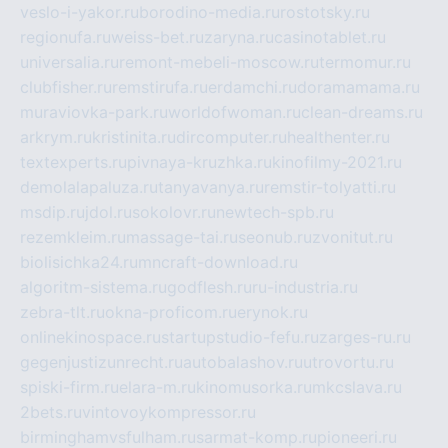
veslo-i-yakor.ru
borodino-media.ru
rostotsky.ru
regionufa.ru
weiss-bet.ru
zaryna.ru
casinotablet.ru
universalia.ru
remont-mebeli-moscow.ru
termomur.ru
clubfisher.ru
remstirufa.ru
erdamchi.ru
doramamama.ru
muraviovka-park.ru
worldofwoman.ru
clean-dreams.ru
arkrym.ru
kristinita.ru
dircomputer.ru
healthenter.ru
textexperts.ru
pivnaya-kruzhka.ru
kinofilmy-2021.ru
demolalapaluza.ru
tanyavanya.ru
remstir-tolyatti.ru
msdip.ru
jdol.ru
sokolovr.ru
newtech-spb.ru
rezemkleim.ru
massage-tai.ru
seonub.ru
zvonitut.ru
biolisichka24.ru
mncraft-download.ru
algoritm-sistema.ru
godflesh.ru
ru-industria.ru
zebra-tlt.ru
okna-proficom.ru
erynok.ru
onlinekinospace.ru
startupstudio-fefu.ru
zarges-ru.ru
gegenjustizunrecht.ru
autobalashov.ru
utrovortu.ru
spiski-firm.ru
elara-m.ru
kinomusorka.ru
mkcslava.ru
2bets.ru
vintovoykompressor.ru
birminghamvsfulham.ru
sarmat-komp.ru
pioneeri.ru