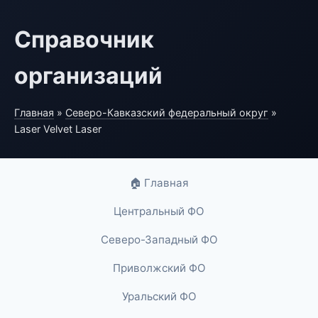
Справочник
организаций
Главная
»
Северо-Кавказский федеральный округ
»
Laser Velvet Laser
🏠 Главная
Центральный ФО
Северо-Западный ФО
Приволжский ФО
Уральский ФО