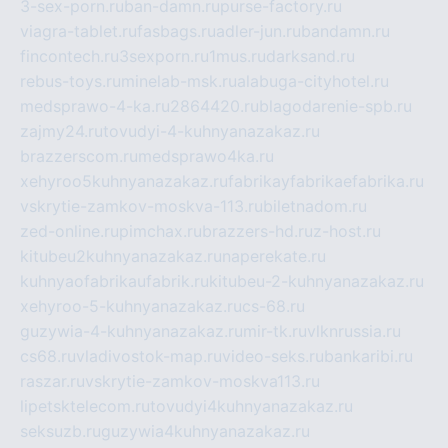
3-sex-porn.ru
ban-damn.ru
purse-factory.ru
viagra-tablet.ru
fasbags.ru
adler-jun.ru
bandamn.ru
fincontech.ru
3sexporn.ru
1mus.ru
darksand.ru
rebus-toys.ru
minelab-msk.ru
alabuga-cityhotel.ru
medsprawo-4-ka.ru
2864420.ru
blagodarenie-spb.ru
zajmy24.ru
tovudyi-4-kuhnyanazakaz.ru
brazzerscom.ru
medsprawo4ka.ru
xehyroo5kuhnyanazakaz.ru
fabrikayfabrikaefabrika.ru
vskrytie-zamkov-moskva-113.ru
biletnadom.ru
zed-online.ru
pimchax.ru
brazzers-hd.ru
z-host.ru
kitubeu2kuhnyanazakaz.ru
naperekate.ru
kuhnyaofabrikaufabrik.ru
kitubeu-2-kuhnyanazakaz.ru
xehyroo-5-kuhnyanazakaz.ru
cs-68.ru
guzywia-4-kuhnyanazakaz.ru
mir-tk.ru
vlknrussia.ru
cs68.ru
vladivostok-map.ru
video-seks.ru
bankaribi.ru
raszar.ru
vskrytie-zamkov-moskva113.ru
lipetsktelecom.ru
tovudyi4kuhnyanazakaz.ru
seksuzb.ru
guzywia4kuhnyanazakaz.ru