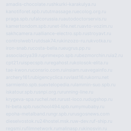
amadis-chocolate.ru
shkurki-karakulya.ru
kanotiforet.spb.ru
tutmassage.ru
ecolog.org.ru
praga.spb.ru
falcorussia.ru
autodoctorservis.ru
kamertondom.spb.ru
net-life.net.ru
avto-vozim.ru
sakhcamera.ru
alliance-electro.spb.ru
stroyavt.ru
controlweb1.ru
tdsak74.ru
kinzozo-ru.ru
kvotka.ru
iron-snab.ru
costa-bella.ru
eugrus.pp.ru
associaciya39.ru
primexpo.spb.ru
bezmorchin.ru
ia2.ru
cpt21.ru
ispecspb.ru
regahost.ru
kolosok-elita.ru
tae-kwon.ru
consrio.com.ru
insiam.ru
avegainfo.ru
archery161.ru
bigencyclica.ru
vlast16.ru
korru.net
sarmiento.spb.su
extelopedia.ru
lammin-suo.spb.ru
iskatour.spb.ru
snpi.org.ru
running-line.ru
krygeva-spa.ru
chel.net.ru
rust-loco.ru
dugshop.ru
hl-beta.spb.ru
school494.spb.ru
mymubaby.ru
epoha-metalband.ru
ngr.spb.ru
rusgosnews.com
dieselvostok.ru
24hostel.msk.ru
w-dev.ru
f-ship.ru
regsmi.ru
filmnetwork.ru
malinasp.ru
kinosvin.ru