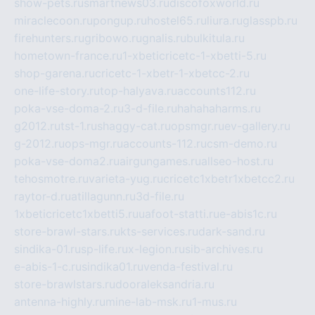
show-pets.ru
smartnews03.ru
discofoxworld.ru
miraclecoon.ru
pongup.ru
hostel65.ru
liura.ru
glasspb.ru
firehunters.ru
gribowo.ru
gnalis.ru
bulkitula.ru
hometown-france.ru
1-xbeticricetc-1-xbetti-5.ru
shop-garena.ru
cricetc-1-xbetr-1-xbetcc-2.ru
one-life-story.ru
top-halyava.ru
accounts112.ru
poka-vse-doma-2.ru
3-d-file.ru
hahahaharms.ru
g2012.ru
tst-1.ru
shaggy-cat.ru
opsmgr.ru
ev-gallery.ru
g-2012.ru
ops-mgr.ru
accounts-112.ru
csm-demo.ru
poka-vse-doma2.ru
airgungames.ru
allseo-host.ru
tehosmotre.ru
varieta-yug.ru
cricetc1xbetr1xbetcc2.ru
raytor-d.ru
atillagunn.ru
3d-file.ru
1xbeticricetc1xbetti5.ru
uafoot-statti.ru
e-abis1c.ru
store-brawl-stars.ru
kts-services.ru
dark-sand.ru
sindika-01.ru
sp-life.ru
x-legion.ru
sib-archives.ru
e-abis-1-c.ru
sindika01.ru
venda-festival.ru
store-brawlstars.ru
dooraleksandria.ru
antenna-highly.ru
mine-lab-msk.ru
1-mus.ru