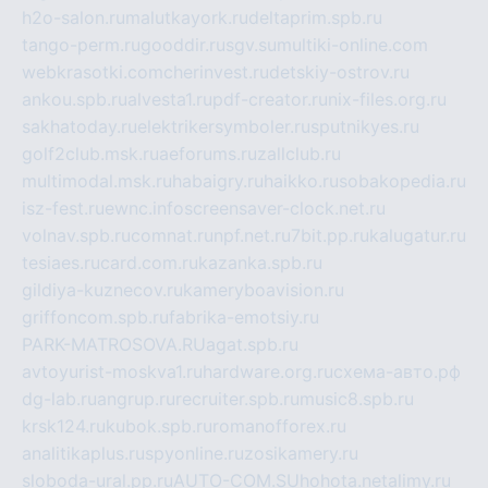
h2o-salon.ru
malutkayork.ru
deltaprim.spb.ru
tango-perm.ru
gooddir.ru
sgv.su
multiki-online.com
webkrasotki.com
cherinvest.ru
detskiy-ostrov.ru
ankou.spb.ru
alvesta1.ru
pdf-creator.ru
nix-files.org.ru
sakhatoday.ru
elektrikersymboler.ru
sputnikyes.ru
golf2club.msk.ru
aeforums.ru
zallclub.ru
multimodal.msk.ru
habaigry.ru
haikko.ru
sobakopedia.ru
isz-fest.ru
ewnc.info
screensaver-clock.net.ru
volnav.spb.ru
comnat.ru
npf.net.ru
7bit.pp.ru
kalugatur.ru
tesiaes.ru
card.com.ru
kazanka.spb.ru
gildiya-kuznecov.ru
kameryboavision.ru
griffoncom.spb.ru
fabrika-emotsiy.ru
PARK-MATROSOVA.RU
agat.spb.ru
avtoyurist-moskva1.ru
hardware.org.ru
схема-авто.рф
dg-lab.ru
angrup.ru
recruiter.spb.ru
music8.spb.ru
krsk124.ru
kubok.spb.ru
romanofforex.ru
analitikaplus.ru
spyonline.ru
zosikamery.ru
sloboda-ural.pp.ru
AUTO-COM.SU
hohota.net
alimy.ru