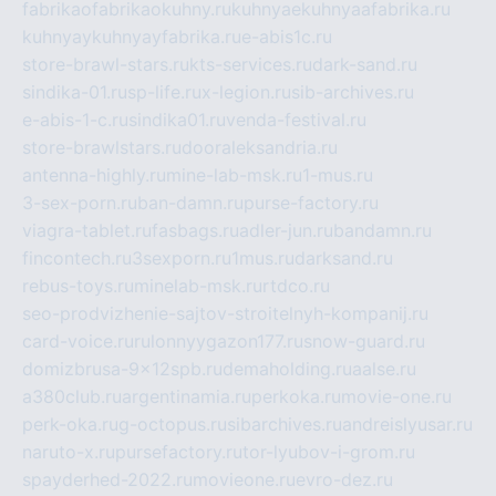
fabrikaofabrikaokuhny.ru
kuhnyaekuhnyaafabrika.ru
kuhnyaykuhnyayfabrika.ru
e-abis1c.ru
store-brawl-stars.ru
kts-services.ru
dark-sand.ru
sindika-01.ru
sp-life.ru
x-legion.ru
sib-archives.ru
e-abis-1-c.ru
sindika01.ru
venda-festival.ru
store-brawlstars.ru
dooraleksandria.ru
antenna-highly.ru
mine-lab-msk.ru
1-mus.ru
3-sex-porn.ru
ban-damn.ru
purse-factory.ru
viagra-tablet.ru
fasbags.ru
adler-jun.ru
bandamn.ru
fincontech.ru
3sexporn.ru
1mus.ru
darksand.ru
rebus-toys.ru
minelab-msk.ru
rtdco.ru
seo-prodvizhenie-sajtov-stroitelnyh-kompanij.ru
card-voice.ru
rulonnyygazon177.ru
snow-guard.ru
domizbrusa-9x12spb.ru
demaholding.ru
aalse.ru
a380club.ru
argentinamia.ru
perkoka.ru
movie-one.ru
perk-oka.ru
g-octopus.ru
sibarchives.ru
andreislyusar.ru
naruto-x.ru
pursefactory.ru
tor-lyubov-i-grom.ru
spayderhed-2022.ru
movieone.ru
evro-dez.ru