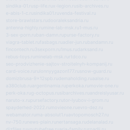
sindika-01.ru
sp-life.ru
x-legion.ru
sib-archives.ru
e-abis-1-c.ru
sindika01.ru
venda-festival.ru
store-brawlstars.ru
dooraleksandria.ru
antenna-highly.ru
mine-lab-msk.ru
1-mus.ru
3-sex-porn.ru
ban-damn.ru
purse-factory.ru
viagra-tablet.ru
fasbags.ru
adler-jun.ru
bandamn.ru
fincontech.ru
3sexporn.ru
1mus.ru
darksand.ru
rebus-toys.ru
minelab-msk.ru
rtdco.ru
seo-prodvizhenie-sajtov-stroitelnyh-kompanij.ru
card-voice.ru
rulonnyygazon177.ru
snow-guard.ru
domizbrusa-9x12spb.ru
demaholding.ru
aalse.ru
a380club.ru
argentinamia.ru
perkoka.ru
movie-one.ru
perk-oka.ru
g-octopus.ru
sibarchives.ru
andreislyusar.ru
naruto-x.ru
pursefactory.ru
tor-lyubov-i-grom.ru
spayderhed-2022.ru
movieone.ru
evro-dez.ru
webamator.ru
ma-absolut1.ru
avtopomosch27.ru
nv-750.ru
news-plain.ru
nertansaga.ru
delanalad.ru
dizfiles.ru
youtubefree.ru
aria-family.ru
roadli.ru