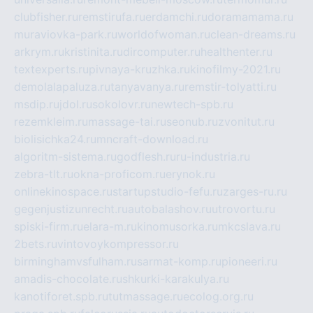
clubfisher.ru
remstirufa.ru
erdamchi.ru
doramamama.ru
muraviovka-park.ru
worldofwoman.ru
clean-dreams.ru
arkrym.ru
kristinita.ru
dircomputer.ru
healthenter.ru
textexperts.ru
pivnaya-kruzhka.ru
kinofilmy-2021.ru
demolalapaluza.ru
tanyavanya.ru
remstir-tolyatti.ru
msdip.ru
jdol.ru
sokolovr.ru
newtech-spb.ru
rezemkleim.ru
massage-tai.ru
seonub.ru
zvonitut.ru
biolisichka24.ru
mncraft-download.ru
algoritm-sistema.ru
godflesh.ru
ru-industria.ru
zebra-tlt.ru
okna-proficom.ru
erynok.ru
onlinekinospace.ru
startupstudio-fefu.ru
zarges-ru.ru
gegenjustizunrecht.ru
autobalashov.ru
utrovortu.ru
spiski-firm.ru
elara-m.ru
kinomusorka.ru
mkcslava.ru
2bets.ru
vintovoykompressor.ru
birminghamvsfulham.ru
sarmat-komp.ru
pioneeri.ru
amadis-chocolate.ru
shkurki-karakulya.ru
kanotiforet.spb.ru
tutmassage.ru
ecolog.org.ru