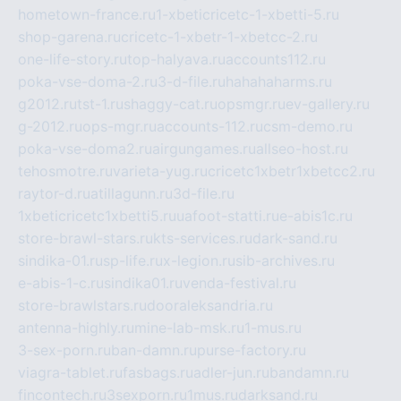
hometown-france.ru
1-xbeticricetc-1-xbetti-5.ru
shop-garena.ru
cricetc-1-xbetr-1-xbetcc-2.ru
one-life-story.ru
top-halyava.ru
accounts112.ru
poka-vse-doma-2.ru
3-d-file.ru
hahahaharms.ru
g2012.ru
tst-1.ru
shaggy-cat.ru
opsmgr.ru
ev-gallery.ru
g-2012.ru
ops-mgr.ru
accounts-112.ru
csm-demo.ru
poka-vse-doma2.ru
airgungames.ru
allseo-host.ru
tehosmotre.ru
varieta-yug.ru
cricetc1xbetr1xbetcc2.ru
raytor-d.ru
atillagunn.ru
3d-file.ru
1xbeticricetc1xbetti5.ru
uafoot-statti.ru
e-abis1c.ru
store-brawl-stars.ru
kts-services.ru
dark-sand.ru
sindika-01.ru
sp-life.ru
x-legion.ru
sib-archives.ru
e-abis-1-c.ru
sindika01.ru
venda-festival.ru
store-brawlstars.ru
dooraleksandria.ru
antenna-highly.ru
mine-lab-msk.ru
1-mus.ru
3-sex-porn.ru
ban-damn.ru
purse-factory.ru
viagra-tablet.ru
fasbags.ru
adler-jun.ru
bandamn.ru
fincontech.ru
3sexporn.ru
1mus.ru
darksand.ru