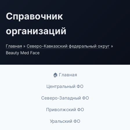
Справочник
организаций
Главная
»
Северо-Кавказский федеральный округ
»
Beauty Med Face
🏠 Главная
Центральный ФО
Северо-Западный ФО
Приволжский ФО
Уральский ФО