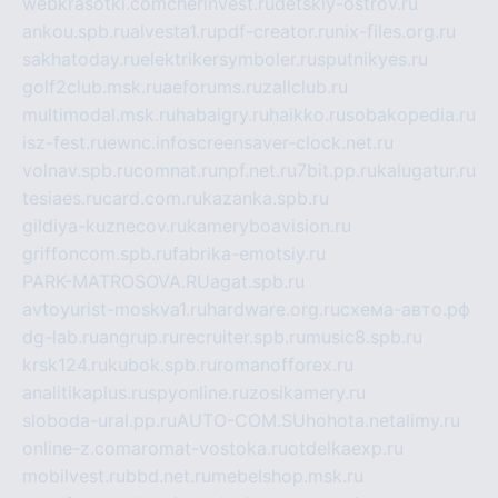
webkrasotki.com
cherinvest.ru
detskiy-ostrov.ru
ankou.spb.ru
alvesta1.ru
pdf-creator.ru
nix-files.org.ru
sakhatoday.ru
elektrikersymboler.ru
sputnikyes.ru
golf2club.msk.ru
aeforums.ru
zallclub.ru
multimodal.msk.ru
habaigry.ru
haikko.ru
sobakopedia.ru
isz-fest.ru
ewnc.info
screensaver-clock.net.ru
volnav.spb.ru
comnat.ru
npf.net.ru
7bit.pp.ru
kalugatur.ru
tesiaes.ru
card.com.ru
kazanka.spb.ru
gildiya-kuznecov.ru
kameryboavision.ru
griffoncom.spb.ru
fabrika-emotsiy.ru
PARK-MATROSOVA.RU
agat.spb.ru
avtoyurist-moskva1.ru
hardware.org.ru
схема-авто.рф
dg-lab.ru
angrup.ru
recruiter.spb.ru
music8.spb.ru
krsk124.ru
kubok.spb.ru
romanofforex.ru
analitikaplus.ru
spyonline.ru
zosikamery.ru
sloboda-ural.pp.ru
AUTO-COM.SU
hohota.net
alimy.ru
online-z.com
aromat-vostoka.ru
otdelkaexp.ru
mobilvest.ru
bbd.net.ru
mebelshop.msk.ru