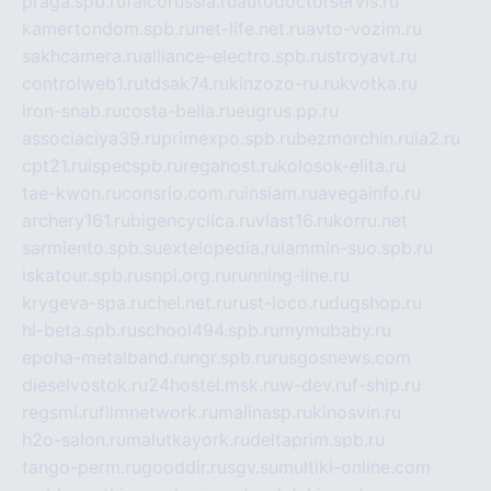
praga.spb.ru
falcorussia.ru
autodoctorservis.ru
kamertondom.spb.ru
net-life.net.ru
avto-vozim.ru
sakhcamera.ru
alliance-electro.spb.ru
stroyavt.ru
controlweb1.ru
tdsak74.ru
kinzozo-ru.ru
kvotka.ru
iron-snab.ru
costa-bella.ru
eugrus.pp.ru
associaciya39.ru
primexpo.spb.ru
bezmorchin.ru
ia2.ru
cpt21.ru
ispecspb.ru
regahost.ru
kolosok-elita.ru
tae-kwon.ru
consrio.com.ru
insiam.ru
avegainfo.ru
archery161.ru
bigencyclica.ru
vlast16.ru
korru.net
sarmiento.spb.su
extelopedia.ru
lammin-suo.spb.ru
iskatour.spb.ru
snpi.org.ru
running-line.ru
krygeva-spa.ru
chel.net.ru
rust-loco.ru
dugshop.ru
hl-beta.spb.ru
school494.spb.ru
mymubaby.ru
epoha-metalband.ru
ngr.spb.ru
rusgosnews.com
dieselvostok.ru
24hostel.msk.ru
w-dev.ru
f-ship.ru
regsmi.ru
filmnetwork.ru
malinasp.ru
kinosvin.ru
h2o-salon.ru
malutkayork.ru
deltaprim.spb.ru
tango-perm.ru
gooddir.ru
sgv.su
multiki-online.com