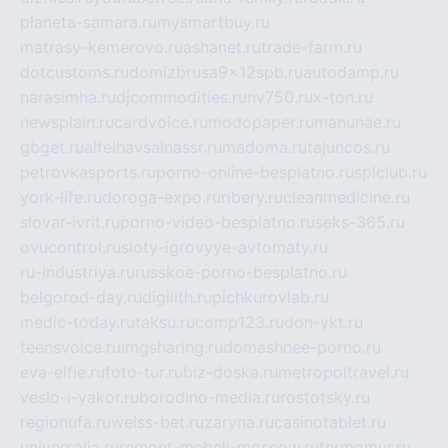
planeta-samara.ru
mysmartbuy.ru
matrasy-kemerovo.ru
ashanet.ru
trade-farm.ru
dotcustoms.ru
domizbrusa9x12spb.ru
autodamp.ru
narasimha.ru
djcommodities.ru
nv750.ru
x-ton.ru
newsplain.ru
cardvoice.ru
modopaper.ru
manunae.ru
gbget.ru
alfeihavsalnassr.ru
madoma.ru
tajuncos.ru
petrovkasports.ru
porno-online-besplatno.ru
splclub.ru
york-life.ru
doroga-expo.ru
ribery.ru
cleanmedicine.ru
slovar-ivrit.ru
porno-video-besplatno.ru
seks-365.ru
ovucontrol.ru
sloty-igrovyye-avtomaty.ru
ru-industriya.ru
russkoe-porno-besplatno.ru
belgorod-day.ru
digilith.ru
pichkurovlab.ru
medic-today.ru
taksu.ru
comp123.ru
don-ykt.ru
teensvoice.ru
imgsharing.ru
domashnee-porno.ru
eva-elfie.ru
foto-tur.ru
biz-doska.ru
metropoltravel.ru
veslo-i-yakor.ru
borodino-media.ru
rostotsky.ru
regionufa.ru
weiss-bet.ru
zaryna.ru
casinotablet.ru
universalia.ru
remont-mebeli-moscow.ru
termomur.ru