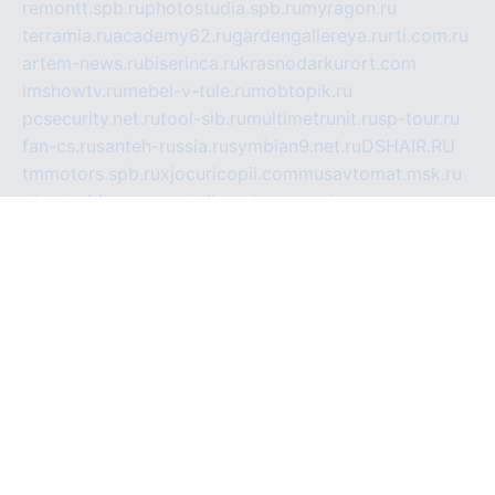
remontt.spb.ru
photostudia.spb.ru
myragon.ru
terramia.ru
academy62.ru
gardengallereya.ru
rti.com.ru
artem-news.ru
biserinca.ru
krasnodarkurort.com
imshowtv.ru
mebel-v-tule.ru
mobtopik.ru
pcsecurity.net.ru
tool-sib.ru
multimetrunit.ru
sp-tour.ru
fan-cs.ru
santeh-russia.ru
symbian9.net.ru
DSHAIR.RU
tmmotors.spb.ru
xjocuricopii.com
musavtomat.msk.ru
obustrojdom.ru
sovetcik.ru
ybaranovskaya.ru
ppknews.ru
cult-alshei.ru
JAPANRUSSIA.RU
proekciyamebel.ru
imper-finans.ru
rim.org.ru
glamourai.ru
brassminus.ru
zabor-pro.ru
ftn.pp.ru
dorogoe58.ru
laimengpacker.ru
kuzova-zapchasti.ru
sageerp.ru
taxodrom.ru
dsrazvitie.ru
hardcity.net.ru
ratinghomegames.ru
topservice25.ru
gubernyan.ru
gtglasslined.ru
ii4.ru
tssport.spb.ru
andorra24.com
blackwallstreet.ru
oboimos.ru
optim-doors.com.ru
ikuch.ru
nycr.org.ru
npa21.ru
vremya-ch.spb.ru
desert000.ru
ivtorgi.ru
ifiori.ru
catalog-statei.ru