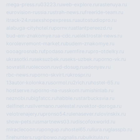
mega-press.ru
03223.ru
web-explore.ru
rastenuya.ru
eurovision-russia.ru
strah-news.ru
freeride-team.ru
itrack-24.ru
sexshopexpress.ru
autostudiopro.ru
alabuga-cityhotel.ru
pornv.ru
atlantpereezd.ru
bud-em-znakomye.ru
a-cdc.ru
elektrostal-news.ru
korolevremont-market.ru
budem-znakomye.ru
oooagrosnab.ru
fpodaso.ru
emfire.ru
pro-otdelky.ru
ukrasotki.ru
seksuzbek.ru
seks-uzbek.ru
porno-vk.ru
sovratili.ru
olecoon.ru
vd-dosug.ru
adonyev.ru
rbc-news.ru
porno-skvirt.ru
krospr.ru
13autor-kolonka.ru
sormol.ru
2rich.ru
hostel-65.ru
hostserve.ru
porno-na-russkom.ru
mishinlab.ru
neznobi.ru
bigfatcc.ru
habble.ru
starbucksvia.ru
delfinet.ru
silvernano.ru
elestal.ru
vektor-doroga.ru
velotrenajery.ru
pronso54.ru
lenasever.ru
lovinskix.ru
show-pets.ru
smartnews03.ru
discofoxworld.ru
miraclecoon.ru
pongup.ru
hostel65.ru
liura.ru
glasspb.ru
firehunters.ru
gribowo.ru
gnalis.ru
bulkitula.ru