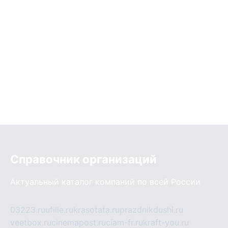
Справочник организаций
Актуальный каталог компаний по всей России
03223.ru
ufille.ru
krasotata.ru
prazdnikdushi.ru
veetbox.ru
cinemapost.ru
ciam-fr.ru
kraft-you.ru