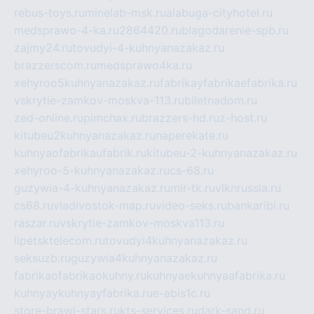
rebus-toys.ru
minelab-msk.ru
alabuga-cityhotel.ru
medsprawo-4-ka.ru
2864420.ru
blagodarenie-spb.ru
zajmy24.ru
tovudyi-4-kuhnyanazakaz.ru
brazzerscom.ru
medsprawo4ka.ru
xehyroo5kuhnyanazakaz.ru
fabrikayfabrikaefabrika.ru
vskrytie-zamkov-moskva-113.ru
biletnadom.ru
zed-online.ru
pimchax.ru
brazzers-hd.ru
z-host.ru
kitubeu2kuhnyanazakaz.ru
naperekate.ru
kuhnyaofabrikaufabrik.ru
kitubeu-2-kuhnyanazakaz.ru
xehyroo-5-kuhnyanazakaz.ru
cs-68.ru
guzywia-4-kuhnyanazakaz.ru
mir-tk.ru
vlknrussia.ru
cs68.ru
vladivostok-map.ru
video-seks.ru
bankaribi.ru
raszar.ru
vskrytie-zamkov-moskva113.ru
lipetsktelecom.ru
tovudyi4kuhnyanazakaz.ru
seksuzb.ru
guzywia4kuhnyanazakaz.ru
fabrikaofabrikaokuhny.ru
kuhnyaekuhnyaafabrika.ru
kuhnyaykuhnyayfabrika.ru
e-abis1c.ru
store-brawl-stars.ru
kts-services.ru
dark-sand.ru