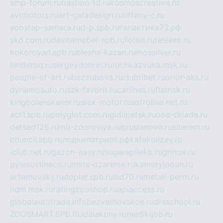
smp-forum.ru
bastion-td.ru
kosmoscreative.ru
avrmotors.ru
art-galadesign.ru
tiffany-c.ru
ecostep-samara.ru
d-p.spb.ru
галактика73.рф
sko.com.ru
davitamebel-spb.ru
fotsis.ru
tesiaes.ru
kokoroyari.spb.ru
blesna-kazan.ru
mossilver.ru
lenderoq.ru
sergeydobrin.ru
tochkazvuka.msk.ru
people-of-art.ru
bezzubova.ru
clubtibet.ru
orior-aks.ru
dynamoauto.ru
szk-favorit.ru
carlines.ru
flatnsk.ru
kingbolenskaner.ru
alex-motor.ru
astroline.net.ru
act1.spb.ru
polyglot.com.ru
gidlipetsk.ru
ooo-driada.ru
detsad125.ru
mir-zdoroviya.ru
bruslanovo.ru
siterem.ru
council.spb.ru
лодкипатриот.рф
kafekolizey.ru
iclub.net.ru
gazon-easy.ru
sugarepilekb.ru
grinox.ru
pylesostineco.ru
msts-ozarenie.ru
kameryjooan.ru
artemovskij.ru
dopler.spb.ru
aid70.ru
metall-perm.ru
ndm.msk.ru
ratingzooshop.ru
apiaccess.ru
globalautotrade.info
bezverhovskoe.ru
drsschool.ru
ZOOSMART.SPB.RU
dalakony.ru
medikijob.ru