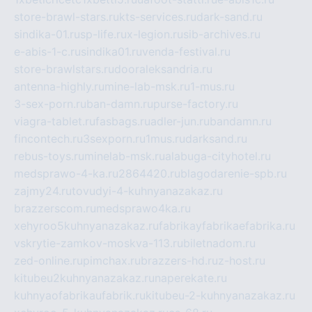
store-brawl-stars.ru
kts-services.ru
dark-sand.ru
sindika-01.ru
sp-life.ru
x-legion.ru
sib-archives.ru
e-abis-1-c.ru
sindika01.ru
venda-festival.ru
store-brawlstars.ru
dooraleksandria.ru
antenna-highly.ru
mine-lab-msk.ru
1-mus.ru
3-sex-porn.ru
ban-damn.ru
purse-factory.ru
viagra-tablet.ru
fasbags.ru
adler-jun.ru
bandamn.ru
fincontech.ru
3sexporn.ru
1mus.ru
darksand.ru
rebus-toys.ru
minelab-msk.ru
alabuga-cityhotel.ru
medsprawo-4-ka.ru
2864420.ru
blagodarenie-spb.ru
zajmy24.ru
tovudyi-4-kuhnyanazakaz.ru
brazzerscom.ru
medsprawo4ka.ru
xehyroo5kuhnyanazakaz.ru
fabrikayfabrikaefabrika.ru
vskrytie-zamkov-moskva-113.ru
biletnadom.ru
zed-online.ru
pimchax.ru
brazzers-hd.ru
z-host.ru
kitubeu2kuhnyanazakaz.ru
naperekate.ru
kuhnyaofabrikaufabrik.ru
kitubeu-2-kuhnyanazakaz.ru