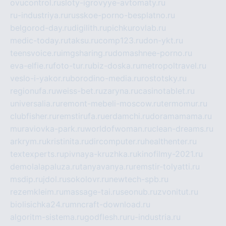
ovucontrol.ru
sloty-igrovyye-avtomaty.ru
ru-industriya.ru
russkoe-porno-besplatno.ru
belgorod-day.ru
digilith.ru
pichkurovlab.ru
medic-today.ru
taksu.ru
comp123.ru
don-ykt.ru
teensvoice.ru
imgsharing.ru
domashnee-porno.ru
eva-elfie.ru
foto-tur.ru
biz-doska.ru
metropoltravel.ru
veslo-i-yakor.ru
borodino-media.ru
rostotsky.ru
regionufa.ru
weiss-bet.ru
zaryna.ru
casinotablet.ru
universalia.ru
remont-mebeli-moscow.ru
termomur.ru
clubfisher.ru
remstirufa.ru
erdamchi.ru
doramamama.ru
muraviovka-park.ru
worldofwoman.ru
clean-dreams.ru
arkrym.ru
kristinita.ru
dircomputer.ru
healthenter.ru
textexperts.ru
pivnaya-kruzhka.ru
kinofilmy-2021.ru
demolalapaluza.ru
tanyavanya.ru
remstir-tolyatti.ru
msdip.ru
jdol.ru
sokolovr.ru
newtech-spb.ru
rezemkleim.ru
massage-tai.ru
seonub.ru
zvonitut.ru
biolisichka24.ru
mncraft-download.ru
algoritm-sistema.ru
godflesh.ru
ru-industria.ru