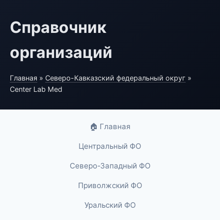
Справочник
организаций
Главная
»
Северо-Кавказский федеральный округ
»
Center Lab Med
🏠 Главная
Центральный ФО
Северо-Западный ФО
Приволжский ФО
Уральский ФО