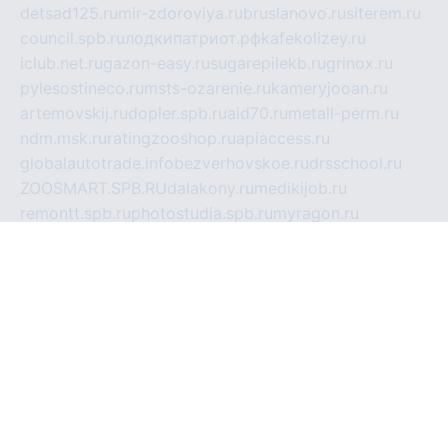
detsad125.ru
mir-zdoroviya.ru
bruslanovo.ru
siterem.ru
council.spb.ru
лодкипатриот.рф
kafekolizey.ru
iclub.net.ru
gazon-easy.ru
sugarepilekb.ru
grinox.ru
pylesostineco.ru
msts-ozarenie.ru
kameryjooan.ru
artemovskij.ru
dopler.spb.ru
aid70.ru
metall-perm.ru
ndm.msk.ru
ratingzooshop.ru
apiaccess.ru
globalautotrade.info
bezverhovskoe.ru
drsschool.ru
ZOOSMART.SPB.RU
dalakony.ru
medikijob.ru
remontt.spb.ru
photostudia.spb.ru
myragon.ru
terramia.ru
academy62.ru
gardengallereya.ru
rti.com.ru
artem-news.ru
biserinca.ru
krasnodarkurort.com
imshowtv.ru
mebel-v-tule.ru
mobtopik.ru
pcsecurity.net.ru
tool-sib.ru
multimetrunit.ru
sp-tour.ru
fan-cs.ru
santeh-russia.ru
symbian9.net.ru
DSHAIR.RU
tmmotors.spb.ru
xjocuricopii.com
musavtomat.msk.ru
obustrojdom.ru
sovetcik.ru
ybaranovskaya.ru
ppknews.ru
cult-alshei.ru
JAPANRUSSIA.RU
proekciyamebel.ru
imper-finans.ru
rim.org.ru