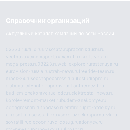
Справочник организаций
Актуальный каталог компаний по всей России
03223.ru
ufille.ru
krasotata.ru
prazdnikdushi.ru
veetbox.ru
cinemapost.ru
ciam-fr.ru
kraft-you.ru
mega-press.ru
03223.ru
web-explore.ru
rastenuya.ru
eurovision-russia.ru
strah-news.ru
freeride-team.ru
itrack-24.ru
sexshopexpress.ru
autostudiopro.ru
alabuga-cityhotel.ru
pornv.ru
atlantpereezd.ru
bud-em-znakomye.ru
a-cdc.ru
elektrostal-news.ru
korolevremont-market.ru
budem-znakomye.ru
oooagrosnab.ru
fpodaso.ru
emfire.ru
pro-otdelky.ru
ukrasotki.ru
seksuzbek.ru
seks-uzbek.ru
porno-vk.ru
sovratili.ru
olecoon.ru
vd-dosug.ru
adonyev.ru
rbc-news.ru
porno-skvirt.ru
krospr.ru