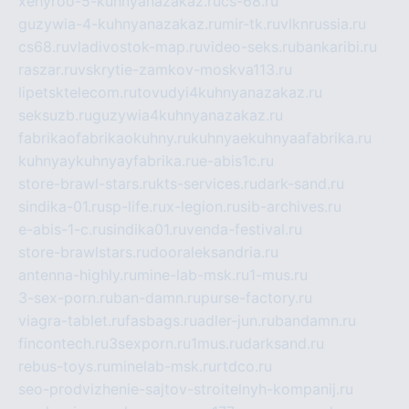
xehyroo-5-kuhnyanazakaz.ru
cs-68.ru
guzywia-4-kuhnyanazakaz.ru
mir-tk.ru
vlknrussia.ru
cs68.ru
vladivostok-map.ru
video-seks.ru
bankaribi.ru
raszar.ru
vskrytie-zamkov-moskva113.ru
lipetsktelecom.ru
tovudyi4kuhnyanazakaz.ru
seksuzb.ru
guzywia4kuhnyanazakaz.ru
fabrikaofabrikaokuhny.ru
kuhnyaekuhnyaafabrika.ru
kuhnyaykuhnyayfabrika.ru
e-abis1c.ru
store-brawl-stars.ru
kts-services.ru
dark-sand.ru
sindika-01.ru
sp-life.ru
x-legion.ru
sib-archives.ru
e-abis-1-c.ru
sindika01.ru
venda-festival.ru
store-brawlstars.ru
dooraleksandria.ru
antenna-highly.ru
mine-lab-msk.ru
1-mus.ru
3-sex-porn.ru
ban-damn.ru
purse-factory.ru
viagra-tablet.ru
fasbags.ru
adler-jun.ru
bandamn.ru
fincontech.ru
3sexporn.ru
1mus.ru
darksand.ru
rebus-toys.ru
minelab-msk.ru
rtdco.ru
seo-prodvizhenie-sajtov-stroitelnyh-kompanij.ru