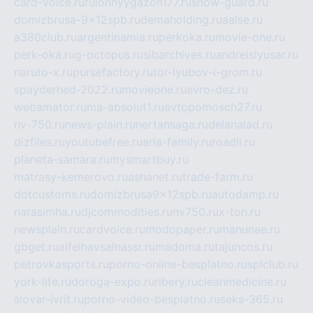
card-voice.ru
rulonnyygazon177.ru
snow-guard.ru
domizbrusa-9x12spb.ru
demaholding.ru
aalse.ru
a380club.ru
argentinamia.ru
perkoka.ru
movie-one.ru
perk-oka.ru
g-octopus.ru
sibarchives.ru
andreislyusar.ru
naruto-x.ru
pursefactory.ru
tor-lyubov-i-grom.ru
spayderhed-2022.ru
movieone.ru
evro-dez.ru
webamator.ru
ma-absolut1.ru
avtopomosch27.ru
nv-750.ru
news-plain.ru
nertansaga.ru
delanalad.ru
dizfiles.ru
youtubefree.ru
aria-family.ru
roadli.ru
planeta-samara.ru
mysmartbuy.ru
matrasy-kemerovo.ru
ashanet.ru
trade-farm.ru
dotcustoms.ru
domizbrusa9x12spb.ru
autodamp.ru
narasimha.ru
djcommodities.ru
nv750.ru
x-ton.ru
newsplain.ru
cardvoice.ru
modopaper.ru
manunae.ru
gbget.ru
alfeihavsalnassr.ru
madoma.ru
tajuncos.ru
petrovkasports.ru
porno-online-besplatno.ru
splclub.ru
york-life.ru
doroga-expo.ru
ribery.ru
cleanmedicine.ru
slovar-ivrit.ru
porno-video-besplatno.ru
seks-365.ru