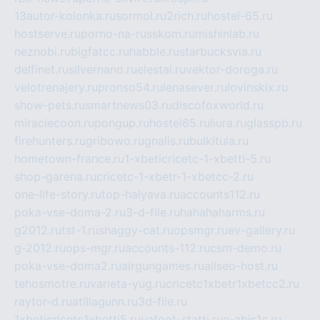
13autor-kolonka.ru
sormol.ru
2rich.ru
hostel-65.ru
hostserve.ru
porno-na-russkom.ru
mishinlab.ru
neznobi.ru
bigfatcc.ru
habble.ru
starbucksvia.ru
delfinet.ru
silvernano.ru
elestal.ru
vektor-doroga.ru
velotrenajery.ru
pronso54.ru
lenasever.ru
lovinskix.ru
show-pets.ru
smartnews03.ru
discofoxworld.ru
miraclecoon.ru
pongup.ru
hostel65.ru
liura.ru
glasspb.ru
firehunters.ru
gribowo.ru
gnalis.ru
bulkitula.ru
hometown-france.ru
1-xbeticricetc-1-xbetti-5.ru
shop-garena.ru
cricetc-1-xbetr-1-xbetcc-2.ru
one-life-story.ru
top-halyava.ru
accounts112.ru
poka-vse-doma-2.ru
3-d-file.ru
hahahaharms.ru
g2012.ru
tst-1.ru
shaggy-cat.ru
opsmgr.ru
ev-gallery.ru
g-2012.ru
ops-mgr.ru
accounts-112.ru
csm-demo.ru
poka-vse-doma2.ru
airgungames.ru
allseo-host.ru
tehosmotre.ru
varieta-yug.ru
cricetc1xbetr1xbetcc2.ru
raytor-d.ru
atillagunn.ru
3d-file.ru
1xbeticricetc1xbetti5.ru
uafoot-statti.ru
e-abis1c.ru