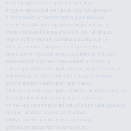
iskatour.spb.ru
snpi.org.ru
running-line.ru
krygeva-spa.ru
chel.net.ru
rust-loco.ru
dugshop.ru
hl-beta.spb.ru
school494.spb.ru
mymubaby.ru
epoha-metalband.ru
ngr.spb.ru
rusgosnews.com
dieselvostok.ru
24hostel.msk.ru
w-dev.ru
f-ship.ru
regsmi.ru
filmnetwork.ru
malinasp.ru
kinosvin.ru
h2o-salon.ru
malutkayork.ru
deltaprim.spb.ru
tango-perm.ru
gooddir.ru
sgv.su
multiki-online.com
webkrasotki.com
cherinvest.ru
detskiy-ostrov.ru
ankou.spb.ru
alvesta1.ru
pdf-creator.ru
nix-files.org.ru
sakhatoday.ru
elektrikersymboler.ru
sputnikyes.ru
golf2club.msk.ru
aeforums.ru
zallclub.ru
multimodal.msk.ru
habaigry.ru
haikko.ru
sobakopedia.ru
isz-fest.ru
ewnc.info
screensaver-clock.net.ru
volnav.spb.ru
comnat.ru
npf.net.ru
7bit.pp.ru
kalugatur.ru
tesiaes.ru
card.com.ru
kazanka.spb.ru
gildiya-kuznecov.ru
kameryboavision.ru
griffoncom.spb.ru
fabrika-emotsiy.ru