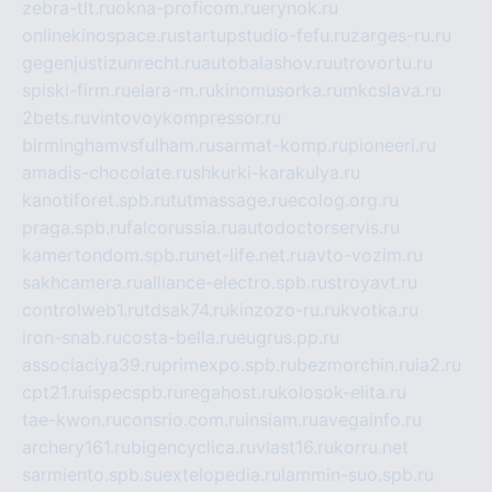
zebra-tlt.ru
okna-proficom.ru
erynok.ru
onlinekinospace.ru
startupstudio-fefu.ru
zarges-ru.ru
gegenjustizunrecht.ru
autobalashov.ru
utrovortu.ru
spiski-firm.ru
elara-m.ru
kinomusorka.ru
mkcslava.ru
2bets.ru
vintovoykompressor.ru
birminghamvsfulham.ru
sarmat-komp.ru
pioneeri.ru
amadis-chocolate.ru
shkurki-karakulya.ru
kanotiforet.spb.ru
tutmassage.ru
ecolog.org.ru
praga.spb.ru
falcorussia.ru
autodoctorservis.ru
kamertondom.spb.ru
net-life.net.ru
avto-vozim.ru
sakhcamera.ru
alliance-electro.spb.ru
stroyavt.ru
controlweb1.ru
tdsak74.ru
kinzozo-ru.ru
kvotka.ru
iron-snab.ru
costa-bella.ru
eugrus.pp.ru
associaciya39.ru
primexpo.spb.ru
bezmorchin.ru
ia2.ru
cpt21.ru
ispecspb.ru
regahost.ru
kolosok-elita.ru
tae-kwon.ru
consrio.com.ru
insiam.ru
avegainfo.ru
archery161.ru
bigencyclica.ru
vlast16.ru
korru.net
sarmiento.spb.su
extelopedia.ru
lammin-suo.spb.ru