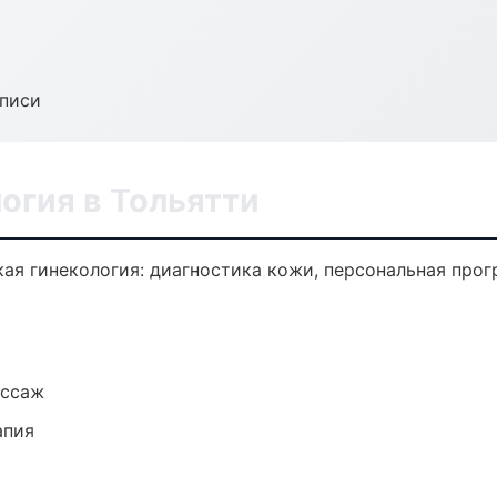
аписи
огия в Тольятти
ая гинекология: диагностика кожи, персональная прог
ассаж
апия