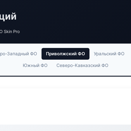
аций
 Skin Pro
ро-Западный ФО
Приволжский ФО
Уральский ФО
Южный ФО
Северо-Кавказский ФО