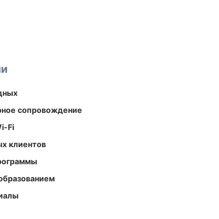
ми
одных
урное сопровождение
i-Fi
ых клиентов
программы
образованием
риалы