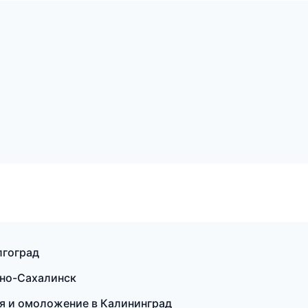
лгоград
жно-Сахалинск
ия и омоложение в Калининград