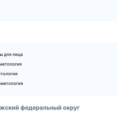
ры для лица
сметология
етология
сметология
лжский федеральный округ