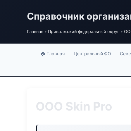
Справочник организ
Главная
»
Приволжский федеральный округ
» ООО
🏠 Главная
Центральный ФО
Севе
ООО Skin Pro