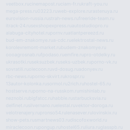
veetbox.ru
cinemapost.ru
ciam-fr.ru
kraft-you.ru
mega-press.ru
03223.ru
web-explore.ru
rastenuya.ru
eurovision-russia.ru
strah-news.ru
freeride-team.ru
itrack-24.ru
sexshopexpress.ru
autostudiopro.ru
alabuga-cityhotel.ru
pornv.ru
atlantpereezd.ru
bud-em-znakomye.ru
a-cdc.ru
elektrostal-news.ru
korolevremont-market.ru
budem-znakomye.ru
oooagrosnab.ru
fpodaso.ru
emfire.ru
pro-otdelky.ru
ukrasotki.ru
seksuzbek.ru
seks-uzbek.ru
porno-vk.ru
sovratili.ru
olecoon.ru
vd-dosug.ru
adonyev.ru
rbc-news.ru
porno-skvirt.ru
krospr.ru
13autor-kolonka.ru
sormol.ru
2rich.ru
hostel-65.ru
hostserve.ru
porno-na-russkom.ru
mishinlab.ru
neznobi.ru
bigfatcc.ru
habble.ru
starbucksvia.ru
delfinet.ru
silvernano.ru
elestal.ru
vektor-doroga.ru
velotrenajery.ru
pronso54.ru
lenasever.ru
lovinskix.ru
show-pets.ru
smartnews03.ru
discofoxworld.ru
miraclecoon.ru
pongup.ru
hostel65.ru
liura.ru
glasspb.ru