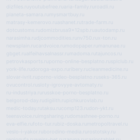
dizfiles.ru
youtubefree.ru
aria-family.ru
roadli.ru
planeta-samara.ru
mysmartbuy.ru
matrasy-kemerovo.ru
ashanet.ru
trade-farm.ru
dotcustoms.ru
domizbrusa9x12spb.ru
autodamp.ru
narasimha.ru
djcommodities.ru
nv750.ru
x-ton.ru
newsplain.ru
cardvoice.ru
modopaper.ru
manunae.ru
gbget.ru
alfeihavsalnassr.ru
madoma.ru
tajuncos.ru
petrovkasports.ru
porno-online-besplatno.ru
splclub.ru
york-life.ru
doroga-expo.ru
ribery.ru
cleanmedicine.ru
slovar-ivrit.ru
porno-video-besplatno.ru
seks-365.ru
ovucontrol.ru
sloty-igrovyye-avtomaty.ru
ru-industriya.ru
russkoe-porno-besplatno.ru
belgorod-day.ru
digilith.ru
pichkurovlab.ru
medic-today.ru
taksu.ru
comp123.ru
don-ykt.ru
teensvoice.ru
imgsharing.ru
domashnee-porno.ru
eva-elfie.ru
foto-tur.ru
biz-doska.ru
metropoltravel.ru
veslo-i-yakor.ru
borodino-media.ru
rostotsky.ru
regionufa.ru
weiss-bet.ru
zaryna.ru
casinotablet.ru