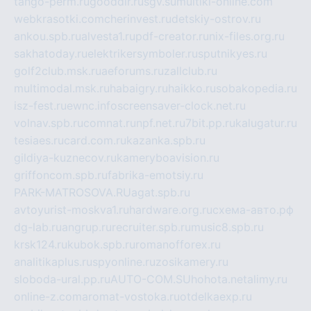
tango-perm.ru
gooddir.ru
sgv.su
multiki-online.com
webkrasotki.com
cherinvest.ru
detskiy-ostrov.ru
ankou.spb.ru
alvesta1.ru
pdf-creator.ru
nix-files.org.ru
sakhatoday.ru
elektrikersymboler.ru
sputnikyes.ru
golf2club.msk.ru
aeforums.ru
zallclub.ru
multimodal.msk.ru
habaigry.ru
haikko.ru
sobakopedia.ru
isz-fest.ru
ewnc.info
screensaver-clock.net.ru
volnav.spb.ru
comnat.ru
npf.net.ru
7bit.pp.ru
kalugatur.ru
tesiaes.ru
card.com.ru
kazanka.spb.ru
gildiya-kuznecov.ru
kameryboavision.ru
griffoncom.spb.ru
fabrika-emotsiy.ru
PARK-MATROSOVA.RU
agat.spb.ru
avtoyurist-moskva1.ru
hardware.org.ru
схема-авто.рф
dg-lab.ru
angrup.ru
recruiter.spb.ru
music8.spb.ru
krsk124.ru
kubok.spb.ru
romanofforex.ru
analitikaplus.ru
spyonline.ru
zosikamery.ru
sloboda-ural.pp.ru
AUTO-COM.SU
hohota.net
alimy.ru
online-z.com
aromat-vostoka.ru
otdelkaexp.ru