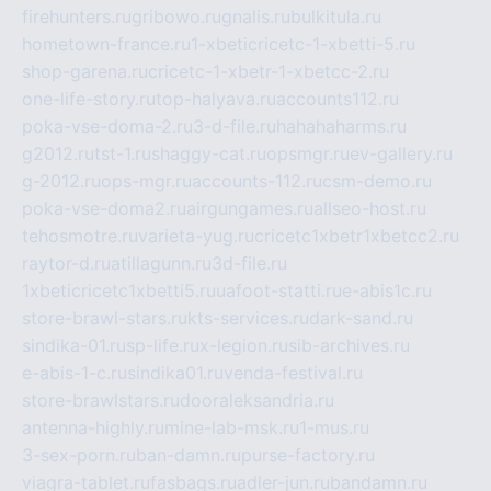
firehunters.ru
gribowo.ru
gnalis.ru
bulkitula.ru
hometown-france.ru
1-xbeticricetc-1-xbetti-5.ru
shop-garena.ru
cricetc-1-xbetr-1-xbetcc-2.ru
one-life-story.ru
top-halyava.ru
accounts112.ru
poka-vse-doma-2.ru
3-d-file.ru
hahahaharms.ru
g2012.ru
tst-1.ru
shaggy-cat.ru
opsmgr.ru
ev-gallery.ru
g-2012.ru
ops-mgr.ru
accounts-112.ru
csm-demo.ru
poka-vse-doma2.ru
airgungames.ru
allseo-host.ru
tehosmotre.ru
varieta-yug.ru
cricetc1xbetr1xbetcc2.ru
raytor-d.ru
atillagunn.ru
3d-file.ru
1xbeticricetc1xbetti5.ru
uafoot-statti.ru
e-abis1c.ru
store-brawl-stars.ru
kts-services.ru
dark-sand.ru
sindika-01.ru
sp-life.ru
x-legion.ru
sib-archives.ru
e-abis-1-c.ru
sindika01.ru
venda-festival.ru
store-brawlstars.ru
dooraleksandria.ru
antenna-highly.ru
mine-lab-msk.ru
1-mus.ru
3-sex-porn.ru
ban-damn.ru
purse-factory.ru
viagra-tablet.ru
fasbags.ru
adler-jun.ru
bandamn.ru