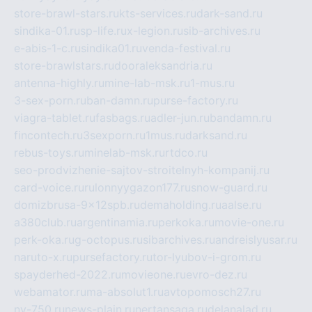
store-brawl-stars.ru
kts-services.ru
dark-sand.ru
sindika-01.ru
sp-life.ru
x-legion.ru
sib-archives.ru
e-abis-1-c.ru
sindika01.ru
venda-festival.ru
store-brawlstars.ru
dooraleksandria.ru
antenna-highly.ru
mine-lab-msk.ru
1-mus.ru
3-sex-porn.ru
ban-damn.ru
purse-factory.ru
viagra-tablet.ru
fasbags.ru
adler-jun.ru
bandamn.ru
fincontech.ru
3sexporn.ru
1mus.ru
darksand.ru
rebus-toys.ru
minelab-msk.ru
rtdco.ru
seo-prodvizhenie-sajtov-stroitelnyh-kompanij.ru
card-voice.ru
rulonnyygazon177.ru
snow-guard.ru
domizbrusa-9x12spb.ru
demaholding.ru
aalse.ru
a380club.ru
argentinamia.ru
perkoka.ru
movie-one.ru
perk-oka.ru
g-octopus.ru
sibarchives.ru
andreislyusar.ru
naruto-x.ru
pursefactory.ru
tor-lyubov-i-grom.ru
spayderhed-2022.ru
movieone.ru
evro-dez.ru
webamator.ru
ma-absolut1.ru
avtopomosch27.ru
nv-750.ru
news-plain.ru
nertansaga.ru
delanalad.ru