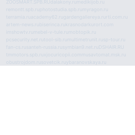
ZOOSMART.SPB.RU
dalakony.ru
medikijob.ru
remontt.spb.ru
photostudia.spb.ru
myragon.ru
terramia.ru
academy62.ru
gardengallereya.ru
rti.com.ru
artem-news.ru
biserinca.ru
krasnodarkurort.com
imshowtv.ru
mebel-v-tule.ru
mobtopik.ru
pcsecurity.net.ru
tool-sib.ru
multimetrunit.ru
sp-tour.ru
fan-cs.ru
santeh-russia.ru
symbian9.net.ru
DSHAIR.RU
tmmotors.spb.ru
xjocuricopii.com
musavtomat.msk.ru
obustrojdom.ru
sovetcik.ru
ybaranovskaya.ru
ppknews.ru
cult-alshei.ru
JAPANRUSSIA.RU
proekciyamebel.ru
imper-finans.ru
rim.org.ru
glamourai.ru
brassminus.ru
zabor-pro.ru
ftn.pp.ru
dorogoe58.ru
laimengpacker.ru
kuzova-zapchasti.ru
sageerp.ru
taxodrom.ru
dsrazvitie.ru
hardcity.net.ru
ratinghomegames.ru
topservice25.ru
gubernyan.ru
gtglasslined.ru
ii4.ru
tssport.spb.ru
andorra24.com
blackwallstreet.ru
oboimos.ru
optim-doors.com.ru
ikuch.ru
nycr.org.ru
npa21.ru
vremya-ch.spb.ru