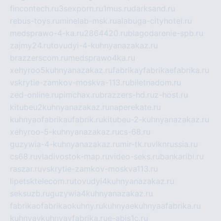
fincontech.ru
3sexporn.ru
1mus.ru
darksand.ru
rebus-toys.ru
minelab-msk.ru
alabuga-cityhotel.ru
medsprawo-4-ka.ru
2864420.ru
blagodarenie-spb.ru
zajmy24.ru
tovudyi-4-kuhnyanazakaz.ru
brazzerscom.ru
medsprawo4ka.ru
xehyroo5kuhnyanazakaz.ru
fabrikayfabrikaefabrika.ru
vskrytie-zamkov-moskva-113.ru
biletnadom.ru
zed-online.ru
pimchax.ru
brazzers-hd.ru
z-host.ru
kitubeu2kuhnyanazakaz.ru
naperekate.ru
kuhnyaofabrikaufabrik.ru
kitubeu-2-kuhnyanazakaz.ru
xehyroo-5-kuhnyanazakaz.ru
cs-68.ru
guzywia-4-kuhnyanazakaz.ru
mir-tk.ru
vlknrussia.ru
cs68.ru
vladivostok-map.ru
video-seks.ru
bankaribi.ru
raszar.ru
vskrytie-zamkov-moskva113.ru
lipetsktelecom.ru
tovudyi4kuhnyanazakaz.ru
seksuzb.ru
guzywia4kuhnyanazakaz.ru
fabrikaofabrikaokuhny.ru
kuhnyaekuhnyaafabrika.ru
kuhnyaykuhnyayfabrika.ru
e-abis1c.ru