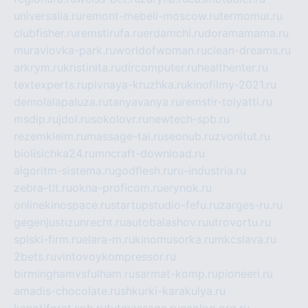
universalia.ru
remont-mebeli-moscow.ru
termomur.ru
clubfisher.ru
remstirufa.ru
erdamchi.ru
doramamama.ru
muraviovka-park.ru
worldofwoman.ru
clean-dreams.ru
arkrym.ru
kristinita.ru
dircomputer.ru
healthenter.ru
textexperts.ru
pivnaya-kruzhka.ru
kinofilmy-2021.ru
demolalapaluza.ru
tanyavanya.ru
remstir-tolyatti.ru
msdip.ru
jdol.ru
sokolovr.ru
newtech-spb.ru
rezemkleim.ru
massage-tai.ru
seonub.ru
zvonitut.ru
biolisichka24.ru
mncraft-download.ru
algoritm-sistema.ru
godflesh.ru
ru-industria.ru
zebra-tlt.ru
okna-proficom.ru
erynok.ru
onlinekinospace.ru
startupstudio-fefu.ru
zarges-ru.ru
gegenjustizunrecht.ru
autobalashov.ru
utrovortu.ru
spiski-firm.ru
elara-m.ru
kinomusorka.ru
mkcslava.ru
2bets.ru
vintovoykompressor.ru
birminghamvsfulham.ru
sarmat-komp.ru
pioneeri.ru
amadis-chocolate.ru
shkurki-karakulya.ru