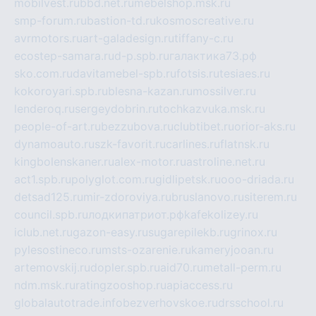
mobilvest.ru
bbd.net.ru
mebelshop.msk.ru
smp-forum.ru
bastion-td.ru
kosmoscreative.ru
avrmotors.ru
art-galadesign.ru
tiffany-c.ru
ecostep-samara.ru
d-p.spb.ru
галактика73.рф
sko.com.ru
davitamebel-spb.ru
fotsis.ru
tesiaes.ru
kokoroyari.spb.ru
blesna-kazan.ru
mossilver.ru
lenderoq.ru
sergeydobrin.ru
tochkazvuka.msk.ru
people-of-art.ru
bezzubova.ru
clubtibet.ru
orior-aks.ru
dynamoauto.ru
szk-favorit.ru
carlines.ru
flatnsk.ru
kingbolenskaner.ru
alex-motor.ru
astroline.net.ru
act1.spb.ru
polyglot.com.ru
gidlipetsk.ru
ooo-driada.ru
detsad125.ru
mir-zdoroviya.ru
bruslanovo.ru
siterem.ru
council.spb.ru
лодкипатриот.рф
kafekolizey.ru
iclub.net.ru
gazon-easy.ru
sugarepilekb.ru
grinox.ru
pylesostineco.ru
msts-ozarenie.ru
kameryjooan.ru
artemovskij.ru
dopler.spb.ru
aid70.ru
metall-perm.ru
ndm.msk.ru
ratingzooshop.ru
apiaccess.ru
globalautotrade.info
bezverhovskoe.ru
drsschool.ru