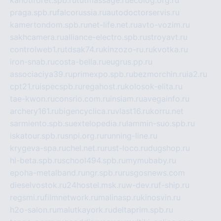
kanotiforet.spb.ru
tutmassage.ru
ecolog.org.ru
praga.spb.ru
falcorussia.ru
autodoctorservis.ru
kamertondom.spb.ru
net-life.net.ru
avto-vozim.ru
sakhcamera.ru
alliance-electro.spb.ru
stroyavt.ru
controlweb1.ru
tdsak74.ru
kinzozo-ru.ru
kvotka.ru
iron-snab.ru
costa-bella.ru
eugrus.pp.ru
associaciya39.ru
primexpo.spb.ru
bezmorchin.ru
ia2.ru
cpt21.ru
ispecspb.ru
regahost.ru
kolosok-elita.ru
tae-kwon.ru
consrio.com.ru
insiam.ru
avegainfo.ru
archery161.ru
bigencyclica.ru
vlast16.ru
korru.net
sarmiento.spb.su
extelopedia.ru
lammin-suo.spb.ru
iskatour.spb.ru
snpi.org.ru
running-line.ru
krygeva-spa.ru
chel.net.ru
rust-loco.ru
dugshop.ru
hl-beta.spb.ru
school494.spb.ru
mymubaby.ru
epoha-metalband.ru
ngr.spb.ru
rusgosnews.com
dieselvostok.ru
24hostel.msk.ru
w-dev.ru
f-ship.ru
regsmi.ru
filmnetwork.ru
malinasp.ru
kinosvin.ru
h2o-salon.ru
malutkayork.ru
deltaprim.spb.ru