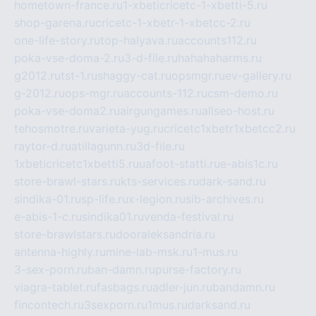
hometown-france.ru
1-xbeticricetc-1-xbetti-5.ru
shop-garena.ru
cricetc-1-xbetr-1-xbetcc-2.ru
one-life-story.ru
top-halyava.ru
accounts112.ru
poka-vse-doma-2.ru
3-d-file.ru
hahahaharms.ru
g2012.ru
tst-1.ru
shaggy-cat.ru
opsmgr.ru
ev-gallery.ru
g-2012.ru
ops-mgr.ru
accounts-112.ru
csm-demo.ru
poka-vse-doma2.ru
airgungames.ru
allseo-host.ru
tehosmotre.ru
varieta-yug.ru
cricetc1xbetr1xbetcc2.ru
raytor-d.ru
atillagunn.ru
3d-file.ru
1xbeticricetc1xbetti5.ru
uafoot-statti.ru
e-abis1c.ru
store-brawl-stars.ru
kts-services.ru
dark-sand.ru
sindika-01.ru
sp-life.ru
x-legion.ru
sib-archives.ru
e-abis-1-c.ru
sindika01.ru
venda-festival.ru
store-brawlstars.ru
dooraleksandria.ru
antenna-highly.ru
mine-lab-msk.ru
1-mus.ru
3-sex-porn.ru
ban-damn.ru
purse-factory.ru
viagra-tablet.ru
fasbags.ru
adler-jun.ru
bandamn.ru
fincontech.ru
3sexporn.ru
1mus.ru
darksand.ru