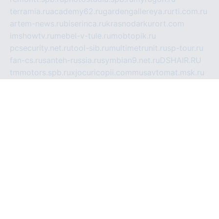
terramia.ru
academy62.ru
gardengallereya.ru
rti.com.ru
artem-news.ru
biserinca.ru
krasnodarkurort.com
imshowtv.ru
mebel-v-tule.ru
mobtopik.ru
pcsecurity.net.ru
tool-sib.ru
multimetrunit.ru
sp-tour.ru
fan-cs.ru
santeh-russia.ru
symbian9.net.ru
DSHAIR.RU
tmmotors.spb.ru
xjocuricopii.com
musavtomat.msk.ru
obustrojdom.ru
sovetcik.ru
ybaranovskaya.ru
ppknews.ru
cult-alshei.ru
JAPANRUSSIA.RU
proekciyamebel.ru
imper-finans.ru
rim.org.ru
glamourai.ru
brassminus.ru
zabor-pro.ru
ftn.pp.ru
dorogoe58.ru
laimengpacker.ru
kuzova-zapchasti.ru
sageerp.ru
taxodrom.ru
dsrazvitie.ru
hardcity.net.ru
ratinghomegames.ru
topservice25.ru
gubernyan.ru
gtglasslined.ru
ii4.ru
tssport.spb.ru
andorra24.com
blackwallstreet.ru
oboimos.ru
optim-doors.com.ru
ikuch.ru
nycr.org.ru
npa21.ru
vremya-ch.spb.ru
desert000.ru
ivtorgi.ru
ifiori.ru
catalog-statei.ru
dcv.org.ru
spetsmaster174.ru
ipkameryhiseeu.ru