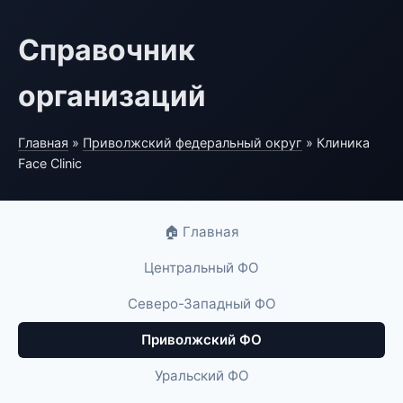
Справочник
организаций
Главная
»
Приволжский федеральный округ
» Клиника
Face Clinic
🏠 Главная
Центральный ФО
Северо-Западный ФО
Приволжский ФО
Уральский ФО