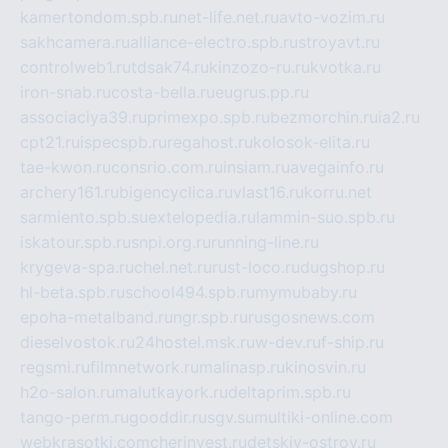
kamertondom.spb.ru
net-life.net.ru
avto-vozim.ru
sakhcamera.ru
alliance-electro.spb.ru
stroyavt.ru
controlweb1.ru
tdsak74.ru
kinzozo-ru.ru
kvotka.ru
iron-snab.ru
costa-bella.ru
eugrus.pp.ru
associaciya39.ru
primexpo.spb.ru
bezmorchin.ru
ia2.ru
cpt21.ru
ispecspb.ru
regahost.ru
kolosok-elita.ru
tae-kwon.ru
consrio.com.ru
insiam.ru
avegainfo.ru
archery161.ru
bigencyclica.ru
vlast16.ru
korru.net
sarmiento.spb.su
extelopedia.ru
lammin-suo.spb.ru
iskatour.spb.ru
snpi.org.ru
running-line.ru
krygeva-spa.ru
chel.net.ru
rust-loco.ru
dugshop.ru
hl-beta.spb.ru
school494.spb.ru
mymubaby.ru
epoha-metalband.ru
ngr.spb.ru
rusgosnews.com
dieselvostok.ru
24hostel.msk.ru
w-dev.ru
f-ship.ru
regsmi.ru
filmnetwork.ru
malinasp.ru
kinosvin.ru
h2o-salon.ru
malutkayork.ru
deltaprim.spb.ru
tango-perm.ru
gooddir.ru
sgv.su
multiki-online.com
webkrasotki.com
cherinvest.ru
detskiy-ostrov.ru