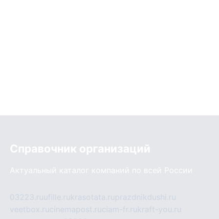
Справочник организаций
Актуальный каталог компаний по всей России
03223.ru
ufille.ru
krasotata.ru
prazdnikdushi.ru
veetbox.ru
cinemapost.ru
ciam-fr.ru
kraft-you.ru