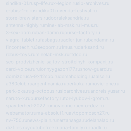
sindika-01.ru
sp-life.ru
x-legion.ru
sib-archives.ru
e-abis-1-c.ru
sindika01.ru
venda-festival.ru
store-brawlstars.ru
dooraleksandria.ru
antenna-highly.ru
mine-lab-msk.ru
1-mus.ru
3-sex-porn.ru
ban-damn.ru
purse-factory.ru
viagra-tablet.ru
fasbags.ru
adler-jun.ru
bandamn.ru
fincontech.ru
3sexporn.ru
1mus.ru
darksand.ru
rebus-toys.ru
minelab-msk.ru
rtdco.ru
seo-prodvizhenie-sajtov-stroitelnyh-kompanij.ru
card-voice.ru
rulonnyygazon177.ru
snow-guard.ru
domizbrusa-9x12spb.ru
demaholding.ru
aalse.ru
a380club.ru
argentinamia.ru
perkoka.ru
movie-one.ru
perk-oka.ru
g-octopus.ru
sibarchives.ru
andreislyusar.ru
naruto-x.ru
pursefactory.ru
tor-lyubov-i-grom.ru
spayderhed-2022.ru
movieone.ru
evro-dez.ru
webamator.ru
ma-absolut1.ru
avtopomosch27.ru
nv-750.ru
news-plain.ru
nertansaga.ru
delanalad.ru
dizfiles.ru
youtubefree.ru
aria-family.ru
roadli.ru