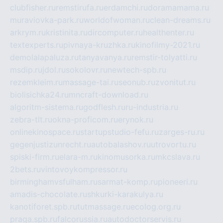
clubfisher.ru
remstirufa.ru
erdamchi.ru
doramamama.ru
muraviovka-park.ru
worldofwoman.ru
clean-dreams.ru
arkrym.ru
kristinita.ru
dircomputer.ru
healthenter.ru
textexperts.ru
pivnaya-kruzhka.ru
kinofilmy-2021.ru
demolalapaluza.ru
tanyavanya.ru
remstir-tolyatti.ru
msdip.ru
jdol.ru
sokolovr.ru
newtech-spb.ru
rezemkleim.ru
massage-tai.ru
seonub.ru
zvonitut.ru
biolisichka24.ru
mncraft-download.ru
algoritm-sistema.ru
godflesh.ru
ru-industria.ru
zebra-tlt.ru
okna-proficom.ru
erynok.ru
onlinekinospace.ru
startupstudio-fefu.ru
zarges-ru.ru
gegenjustizunrecht.ru
autobalashov.ru
utrovortu.ru
spiski-firm.ru
elara-m.ru
kinomusorka.ru
mkcslava.ru
2bets.ru
vintovoykompressor.ru
birminghamvsfulham.ru
sarmat-komp.ru
pioneeri.ru
amadis-chocolate.ru
shkurki-karakulya.ru
kanotiforet.spb.ru
tutmassage.ru
ecolog.org.ru
praga.spb.ru
falcorussia.ru
autodoctorservis.ru