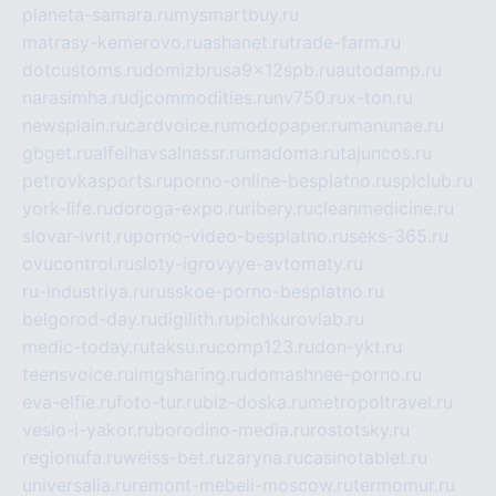
planeta-samara.ru
mysmartbuy.ru
matrasy-kemerovo.ru
ashanet.ru
trade-farm.ru
dotcustoms.ru
domizbrusa9x12spb.ru
autodamp.ru
narasimha.ru
djcommodities.ru
nv750.ru
x-ton.ru
newsplain.ru
cardvoice.ru
modopaper.ru
manunae.ru
gbget.ru
alfeihavsalnassr.ru
madoma.ru
tajuncos.ru
petrovkasports.ru
porno-online-besplatno.ru
splclub.ru
york-life.ru
doroga-expo.ru
ribery.ru
cleanmedicine.ru
slovar-ivrit.ru
porno-video-besplatno.ru
seks-365.ru
ovucontrol.ru
sloty-igrovyye-avtomaty.ru
ru-industriya.ru
russkoe-porno-besplatno.ru
belgorod-day.ru
digilith.ru
pichkurovlab.ru
medic-today.ru
taksu.ru
comp123.ru
don-ykt.ru
teensvoice.ru
imgsharing.ru
domashnee-porno.ru
eva-elfie.ru
foto-tur.ru
biz-doska.ru
metropoltravel.ru
veslo-i-yakor.ru
borodino-media.ru
rostotsky.ru
regionufa.ru
weiss-bet.ru
zaryna.ru
casinotablet.ru
universalia.ru
remont-mebeli-moscow.ru
termomur.ru