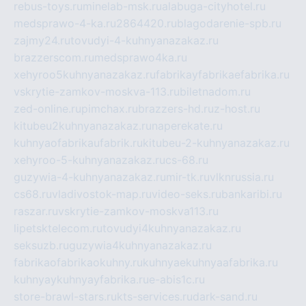
rebus-toys.ru
minelab-msk.ru
alabuga-cityhotel.ru
medsprawo-4-ka.ru
2864420.ru
blagodarenie-spb.ru
zajmy24.ru
tovudyi-4-kuhnyanazakaz.ru
brazzerscom.ru
medsprawo4ka.ru
xehyroo5kuhnyanazakaz.ru
fabrikayfabrikaefabrika.ru
vskrytie-zamkov-moskva-113.ru
biletnadom.ru
zed-online.ru
pimchax.ru
brazzers-hd.ru
z-host.ru
kitubeu2kuhnyanazakaz.ru
naperekate.ru
kuhnyaofabrikaufabrik.ru
kitubeu-2-kuhnyanazakaz.ru
xehyroo-5-kuhnyanazakaz.ru
cs-68.ru
guzywia-4-kuhnyanazakaz.ru
mir-tk.ru
vlknrussia.ru
cs68.ru
vladivostok-map.ru
video-seks.ru
bankaribi.ru
raszar.ru
vskrytie-zamkov-moskva113.ru
lipetsktelecom.ru
tovudyi4kuhnyanazakaz.ru
seksuzb.ru
guzywia4kuhnyanazakaz.ru
fabrikaofabrikaokuhny.ru
kuhnyaekuhnyaafabrika.ru
kuhnyaykuhnyayfabrika.ru
e-abis1c.ru
store-brawl-stars.ru
kts-services.ru
dark-sand.ru