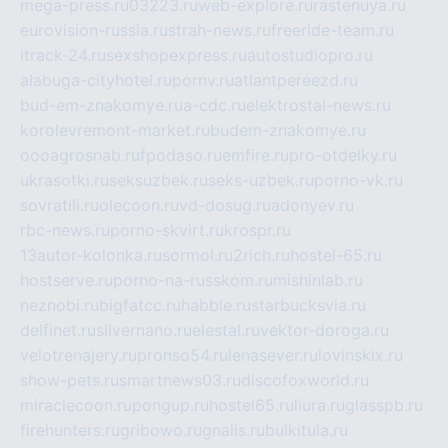
mega-press.ru
03223.ru
web-explore.ru
rastenuya.ru
eurovision-russia.ru
strah-news.ru
freeride-team.ru
itrack-24.ru
sexshopexpress.ru
autostudiopro.ru
alabuga-cityhotel.ru
pornv.ru
atlantpereezd.ru
bud-em-znakomye.ru
a-cdc.ru
elektrostal-news.ru
korolevremont-market.ru
budem-znakomye.ru
oooagrosnab.ru
fpodaso.ru
emfire.ru
pro-otdelky.ru
ukrasotki.ru
seksuzbek.ru
seks-uzbek.ru
porno-vk.ru
sovratili.ru
olecoon.ru
vd-dosug.ru
adonyev.ru
rbc-news.ru
porno-skvirt.ru
krospr.ru
13autor-kolonka.ru
sormol.ru
2rich.ru
hostel-65.ru
hostserve.ru
porno-na-russkom.ru
mishinlab.ru
neznobi.ru
bigfatcc.ru
habble.ru
starbucksvia.ru
delfinet.ru
silvernano.ru
elestal.ru
vektor-doroga.ru
velotrenajery.ru
pronso54.ru
lenasever.ru
lovinskix.ru
show-pets.ru
smartnews03.ru
discofoxworld.ru
miraclecoon.ru
pongup.ru
hostel65.ru
liura.ru
glasspb.ru
firehunters.ru
gribowo.ru
gnalis.ru
bulkitula.ru