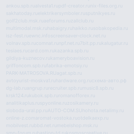
ankou.spb.ru
alvesta1.ru
pdf-creator.ru
nix-files.org.ru
sakhatoday.ru
elektrikersymboler.ru
sputnikyes.ru
golf2club.msk.ru
aeforums.ru
zallclub.ru
multimodal.msk.ru
habaigry.ru
haikko.ru
sobakopedia.ru
isz-fest.ru
ewnc.info
screensaver-clock.net.ru
volnav.spb.ru
comnat.ru
npf.net.ru
7bit.pp.ru
kalugatur.ru
tesiaes.ru
card.com.ru
kazanka.spb.ru
gildiya-kuznecov.ru
kameryboavision.ru
griffoncom.spb.ru
fabrika-emotsiy.ru
PARK-MATROSOVA.RU
agat.spb.ru
avtoyurist-moskva1.ru
hardware.org.ru
схема-авто.рф
dg-lab.ru
angrup.ru
recruiter.spb.ru
music8.spb.ru
krsk124.ru
kubok.spb.ru
romanofforex.ru
analitikaplus.ru
spyonline.ru
zosikamery.ru
sloboda-ural.pp.ru
AUTO-COM.SU
hohota.net
alimy.ru
online-z.com
aromat-vostoka.ru
otdelkaexp.ru
mobilvest.ru
bbd.net.ru
mebelshop.msk.ru
smp-forum.ru
bastion-td.ru
kosmoscreative.ru