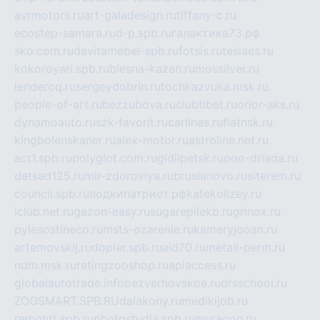
avrmotors.ru
art-galadesign.ru
tiffany-c.ru
ecostep-samara.ru
d-p.spb.ru
галактика73.рф
sko.com.ru
davitamebel-spb.ru
fotsis.ru
tesiaes.ru
kokoroyari.spb.ru
blesna-kazan.ru
mossilver.ru
lenderoq.ru
sergeydobrin.ru
tochkazvuka.msk.ru
people-of-art.ru
bezzubova.ru
clubtibet.ru
orior-aks.ru
dynamoauto.ru
szk-favorit.ru
carlines.ru
flatnsk.ru
kingbolenskaner.ru
alex-motor.ru
astroline.net.ru
act1.spb.ru
polyglot.com.ru
gidlipetsk.ru
ooo-driada.ru
detsad125.ru
mir-zdoroviya.ru
bruslanovo.ru
siterem.ru
council.spb.ru
лодкипатриот.рф
kafekolizey.ru
iclub.net.ru
gazon-easy.ru
sugarepilekb.ru
grinox.ru
pylesostineco.ru
msts-ozarenie.ru
kameryjooan.ru
artemovskij.ru
dopler.spb.ru
aid70.ru
metall-perm.ru
ndm.msk.ru
ratingzooshop.ru
apiaccess.ru
globalautotrade.info
bezverhovskoe.ru
drsschool.ru
ZOOSMART.SPB.RU
dalakony.ru
medikijob.ru
remontt.spb.ru
photostudia.spb.ru
myragon.ru