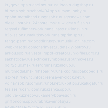
krygeva-spa.ru
chel.net.ru
rust-loco.ru
dugshop.ru
hl-beta.spb.ru
school494.spb.ru
mymubaby.ru
epoha-metalband.ru
ngr.spb.ru
rusgosnews.com
dieselvostok.ru
24hostel.msk.ru
w-dev.ru
f-ship.ru
regsmi.ru
filmnetwork.ru
malinasp.ru
kinosvin.ru
h2o-salon.ru
malutkayork.ru
deltaprim.spb.ru
tango-perm.ru
gooddir.ru
sgv.su
multiki-online.com
webkrasotki.com
cherinvest.ru
detskiy-ostrov.ru
ankou.spb.ru
alvesta1.ru
pdf-creator.ru
nix-files.org.ru
sakhatoday.ru
elektrikersymboler.ru
sputnikyes.ru
golf2club.msk.ru
aeforums.ru
zallclub.ru
multimodal.msk.ru
habaigry.ru
haikko.ru
sobakopedia.ru
isz-fest.ru
ewnc.info
screensaver-clock.net.ru
volnav.spb.ru
comnat.ru
npf.net.ru
7bit.pp.ru
kalugatur.ru
tesiaes.ru
card.com.ru
kazanka.spb.ru
gildiya-kuznecov.ru
kameryboavision.ru
griffoncom.spb.ru
fabrika-emotsiy.ru
PARK-MATROSOVA.RU
agat.spb.ru