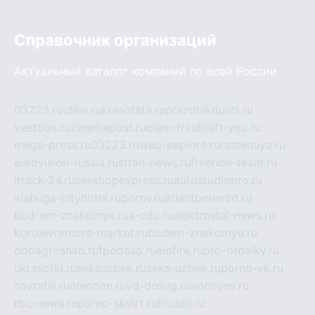
Справочник организаций
Актуальный каталог компаний по всей России
03223.ru
ufille.ru
krasotata.ru
prazdnikdushi.ru
veetbox.ru
cinemapost.ru
ciam-fr.ru
kraft-you.ru
mega-press.ru
03223.ru
web-explore.ru
rastenuya.ru
eurovision-russia.ru
strah-news.ru
freeride-team.ru
itrack-24.ru
sexshopexpress.ru
autostudiopro.ru
alabuga-cityhotel.ru
pornv.ru
atlantpereezd.ru
bud-em-znakomye.ru
a-cdc.ru
elektrostal-news.ru
korolevremont-market.ru
budem-znakomye.ru
oooagrosnab.ru
fpodaso.ru
emfire.ru
pro-otdelky.ru
ukrasotki.ru
seksuzbek.ru
seks-uzbek.ru
porno-vk.ru
sovratili.ru
olecoon.ru
vd-dosug.ru
adonyev.ru
rbc-news.ru
porno-skvirt.ru
krospr.ru