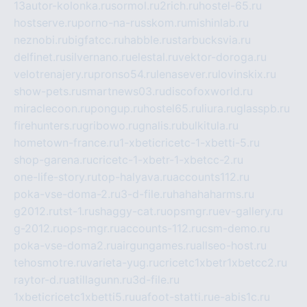
13autor-kolonka.ru
sormol.ru
2rich.ru
hostel-65.ru
hostserve.ru
porno-na-russkom.ru
mishinlab.ru
neznobi.ru
bigfatcc.ru
habble.ru
starbucksvia.ru
delfinet.ru
silvernano.ru
elestal.ru
vektor-doroga.ru
velotrenajery.ru
pronso54.ru
lenasever.ru
lovinskix.ru
show-pets.ru
smartnews03.ru
discofoxworld.ru
miraclecoon.ru
pongup.ru
hostel65.ru
liura.ru
glasspb.ru
firehunters.ru
gribowo.ru
gnalis.ru
bulkitula.ru
hometown-france.ru
1-xbeticricetc-1-xbetti-5.ru
shop-garena.ru
cricetc-1-xbetr-1-xbetcc-2.ru
one-life-story.ru
top-halyava.ru
accounts112.ru
poka-vse-doma-2.ru
3-d-file.ru
hahahaharms.ru
g2012.ru
tst-1.ru
shaggy-cat.ru
opsmgr.ru
ev-gallery.ru
g-2012.ru
ops-mgr.ru
accounts-112.ru
csm-demo.ru
poka-vse-doma2.ru
airgungames.ru
allseo-host.ru
tehosmotre.ru
varieta-yug.ru
cricetc1xbetr1xbetcc2.ru
raytor-d.ru
atillagunn.ru
3d-file.ru
1xbeticricetc1xbetti5.ru
uafoot-statti.ru
e-abis1c.ru