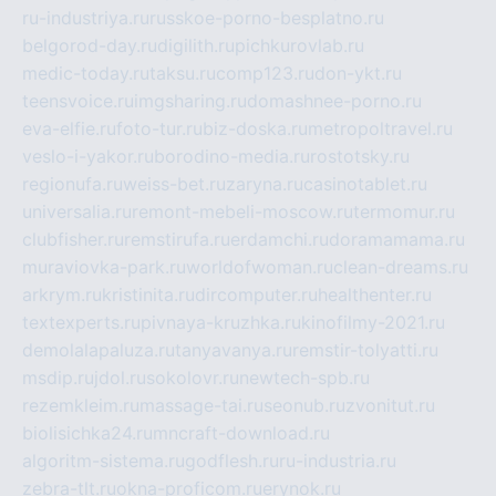
ru-industriya.ru
russkoe-porno-besplatno.ru
belgorod-day.ru
digilith.ru
pichkurovlab.ru
medic-today.ru
taksu.ru
comp123.ru
don-ykt.ru
teensvoice.ru
imgsharing.ru
domashnee-porno.ru
eva-elfie.ru
foto-tur.ru
biz-doska.ru
metropoltravel.ru
veslo-i-yakor.ru
borodino-media.ru
rostotsky.ru
regionufa.ru
weiss-bet.ru
zaryna.ru
casinotablet.ru
universalia.ru
remont-mebeli-moscow.ru
termomur.ru
clubfisher.ru
remstirufa.ru
erdamchi.ru
doramamama.ru
muraviovka-park.ru
worldofwoman.ru
clean-dreams.ru
arkrym.ru
kristinita.ru
dircomputer.ru
healthenter.ru
textexperts.ru
pivnaya-kruzhka.ru
kinofilmy-2021.ru
demolalapaluza.ru
tanyavanya.ru
remstir-tolyatti.ru
msdip.ru
jdol.ru
sokolovr.ru
newtech-spb.ru
rezemkleim.ru
massage-tai.ru
seonub.ru
zvonitut.ru
biolisichka24.ru
mncraft-download.ru
algoritm-sistema.ru
godflesh.ru
ru-industria.ru
zebra-tlt.ru
okna-proficom.ru
erynok.ru