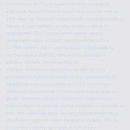
domizbrusa-9x12spb.ru
demaholding.ru
aalse.ru
a380club.ru
argentinamia.ru
perkoka.ru
movie-one.ru
perk-oka.ru
g-octopus.ru
sibarchives.ru
andreislyusar.ru
naruto-x.ru
pursefactory.ru
tor-lyubov-i-grom.ru
spayderhed-2022.ru
movieone.ru
evro-dez.ru
webamator.ru
ma-absolut1.ru
avtopomosch27.ru
nv-750.ru
news-plain.ru
nertansaga.ru
delanalad.ru
dizfiles.ru
youtubefree.ru
aria-family.ru
roadli.ru
planeta-samara.ru
mysmartbuy.ru
matrasy-kemerovo.ru
ashanet.ru
trade-farm.ru
dotcustoms.ru
domizbrusa9x12spb.ru
autodamp.ru
narasimha.ru
djcommodities.ru
nv750.ru
x-ton.ru
newsplain.ru
cardvoice.ru
modopaper.ru
manunae.ru
gbget.ru
alfeihavsalnassr.ru
madoma.ru
tajuncos.ru
petrovkasports.ru
porno-online-besplatno.ru
splclub.ru
york-life.ru
doroga-expo.ru
ribery.ru
cleanmedicine.ru
slovar-ivrit.ru
porno-video-besplatno.ru
seks-365.ru
ovucontrol.ru
sloty-igrovyye-avtomaty.ru