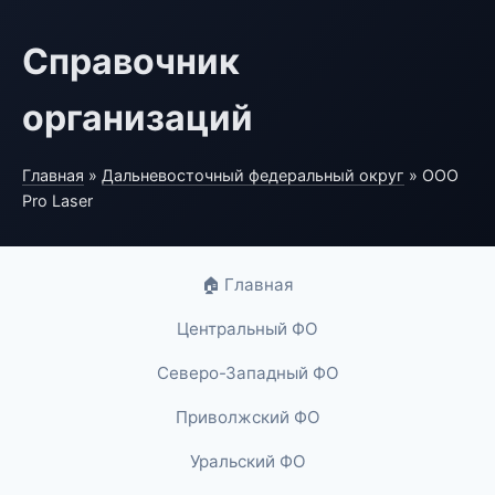
Справочник
организаций
Главная
»
Дальневосточный федеральный округ
» ООО
Pro Laser
🏠 Главная
Центральный ФО
Северо-Западный ФО
Приволжский ФО
Уральский ФО