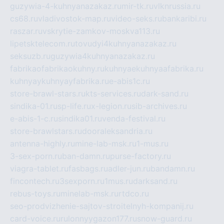
guzywia-4-kuhnyanazakaz.ru
mir-tk.ru
vlknrussia.ru
cs68.ru
vladivostok-map.ru
video-seks.ru
bankaribi.ru
raszar.ru
vskrytie-zamkov-moskva113.ru
lipetsktelecom.ru
tovudyi4kuhnyanazakaz.ru
seksuzb.ru
guzywia4kuhnyanazakaz.ru
fabrikaofabrikaokuhny.ru
kuhnyaekuhnyaafabrika.ru
kuhnyaykuhnyayfabrika.ru
e-abis1c.ru
store-brawl-stars.ru
kts-services.ru
dark-sand.ru
sindika-01.ru
sp-life.ru
x-legion.ru
sib-archives.ru
e-abis-1-c.ru
sindika01.ru
venda-festival.ru
store-brawlstars.ru
dooraleksandria.ru
antenna-highly.ru
mine-lab-msk.ru
1-mus.ru
3-sex-porn.ru
ban-damn.ru
purse-factory.ru
viagra-tablet.ru
fasbags.ru
adler-jun.ru
bandamn.ru
fincontech.ru
3sexporn.ru
1mus.ru
darksand.ru
rebus-toys.ru
minelab-msk.ru
rtdco.ru
seo-prodvizhenie-sajtov-stroitelnyh-kompanij.ru
card-voice.ru
rulonnyygazon177.ru
snow-guard.ru