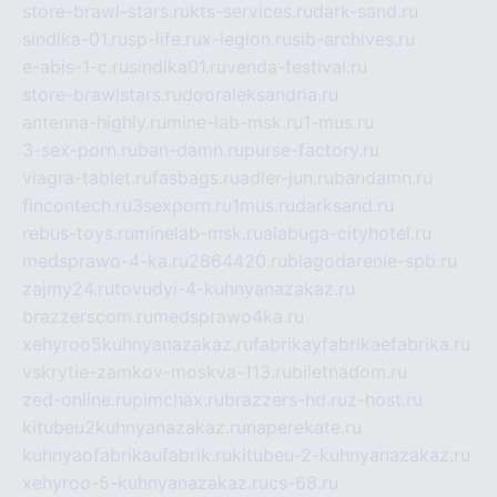
store-brawl-stars.ru
kts-services.ru
dark-sand.ru
sindika-01.ru
sp-life.ru
x-legion.ru
sib-archives.ru
e-abis-1-c.ru
sindika01.ru
venda-festival.ru
store-brawlstars.ru
dooraleksandria.ru
antenna-highly.ru
mine-lab-msk.ru
1-mus.ru
3-sex-porn.ru
ban-damn.ru
purse-factory.ru
viagra-tablet.ru
fasbags.ru
adler-jun.ru
bandamn.ru
fincontech.ru
3sexporn.ru
1mus.ru
darksand.ru
rebus-toys.ru
minelab-msk.ru
alabuga-cityhotel.ru
medsprawo-4-ka.ru
2864420.ru
blagodarenie-spb.ru
zajmy24.ru
tovudyi-4-kuhnyanazakaz.ru
brazzerscom.ru
medsprawo4ka.ru
xehyroo5kuhnyanazakaz.ru
fabrikayfabrikaefabrika.ru
vskrytie-zamkov-moskva-113.ru
biletnadom.ru
zed-online.ru
pimchax.ru
brazzers-hd.ru
z-host.ru
kitubeu2kuhnyanazakaz.ru
naperekate.ru
kuhnyaofabrikaufabrik.ru
kitubeu-2-kuhnyanazakaz.ru
xehyroo-5-kuhnyanazakaz.ru
cs-68.ru