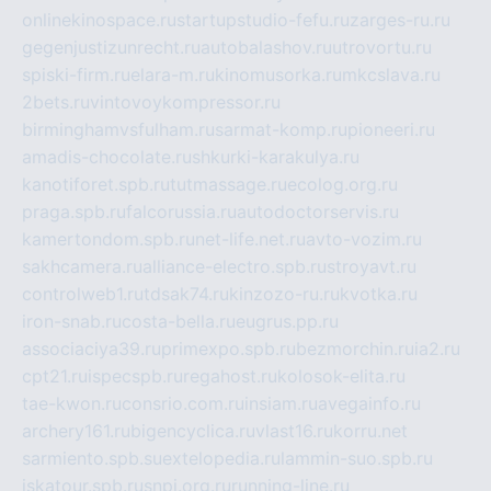
onlinekinospace.ru
startupstudio-fefu.ru
zarges-ru.ru
gegenjustizunrecht.ru
autobalashov.ru
utrovortu.ru
spiski-firm.ru
elara-m.ru
kinomusorka.ru
mkcslava.ru
2bets.ru
vintovoykompressor.ru
birminghamvsfulham.ru
sarmat-komp.ru
pioneeri.ru
amadis-chocolate.ru
shkurki-karakulya.ru
kanotiforet.spb.ru
tutmassage.ru
ecolog.org.ru
praga.spb.ru
falcorussia.ru
autodoctorservis.ru
kamertondom.spb.ru
net-life.net.ru
avto-vozim.ru
sakhcamera.ru
alliance-electro.spb.ru
stroyavt.ru
controlweb1.ru
tdsak74.ru
kinzozo-ru.ru
kvotka.ru
iron-snab.ru
costa-bella.ru
eugrus.pp.ru
associaciya39.ru
primexpo.spb.ru
bezmorchin.ru
ia2.ru
cpt21.ru
ispecspb.ru
regahost.ru
kolosok-elita.ru
tae-kwon.ru
consrio.com.ru
insiam.ru
avegainfo.ru
archery161.ru
bigencyclica.ru
vlast16.ru
korru.net
sarmiento.spb.su
extelopedia.ru
lammin-suo.spb.ru
iskatour.spb.ru
snpi.org.ru
running-line.ru