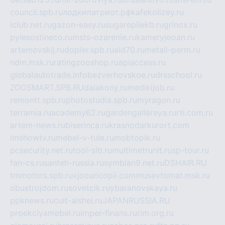
council.spb.ru
лодкипатриот.рф
kafekolizey.ru
iclub.net.ru
gazon-easy.ru
sugarepilekb.ru
grinox.ru
pylesostineco.ru
msts-ozarenie.ru
kameryjooan.ru
artemovskij.ru
dopler.spb.ru
aid70.ru
metall-perm.ru
ndm.msk.ru
ratingzooshop.ru
apiaccess.ru
globalautotrade.info
bezverhovskoe.ru
drsschool.ru
ZOOSMART.SPB.RU
dalakony.ru
medikijob.ru
remontt.spb.ru
photostudia.spb.ru
myragon.ru
terramia.ru
academy62.ru
gardengallereya.ru
rti.com.ru
artem-news.ru
biserinca.ru
krasnodarkurort.com
imshowtv.ru
mebel-v-tule.ru
mobtopik.ru
pcsecurity.net.ru
tool-sib.ru
multimetrunit.ru
sp-tour.ru
fan-cs.ru
santeh-russia.ru
symbian9.net.ru
DSHAIR.RU
tmmotors.spb.ru
xjocuricopii.com
musavtomat.msk.ru
obustrojdom.ru
sovetcik.ru
ybaranovskaya.ru
ppknews.ru
cult-alshei.ru
JAPANRUSSIA.RU
proekciyamebel.ru
imper-finans.ru
rim.org.ru