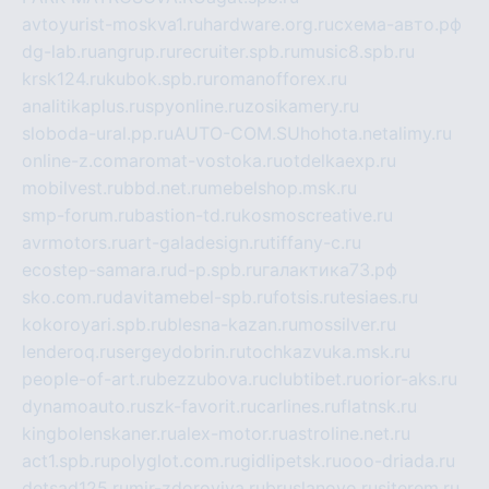
avtoyurist-moskva1.ru
hardware.org.ru
схема-авто.рф
dg-lab.ru
angrup.ru
recruiter.spb.ru
music8.spb.ru
krsk124.ru
kubok.spb.ru
romanofforex.ru
analitikaplus.ru
spyonline.ru
zosikamery.ru
sloboda-ural.pp.ru
AUTO-COM.SU
hohota.net
alimy.ru
online-z.com
aromat-vostoka.ru
otdelkaexp.ru
mobilvest.ru
bbd.net.ru
mebelshop.msk.ru
smp-forum.ru
bastion-td.ru
kosmoscreative.ru
avrmotors.ru
art-galadesign.ru
tiffany-c.ru
ecostep-samara.ru
d-p.spb.ru
галактика73.рф
sko.com.ru
davitamebel-spb.ru
fotsis.ru
tesiaes.ru
kokoroyari.spb.ru
blesna-kazan.ru
mossilver.ru
lenderoq.ru
sergeydobrin.ru
tochkazvuka.msk.ru
people-of-art.ru
bezzubova.ru
clubtibet.ru
orior-aks.ru
dynamoauto.ru
szk-favorit.ru
carlines.ru
flatnsk.ru
kingbolenskaner.ru
alex-motor.ru
astroline.net.ru
act1.spb.ru
polyglot.com.ru
gidlipetsk.ru
ooo-driada.ru
detsad125.ru
mir-zdoroviya.ru
bruslanovo.ru
siterem.ru