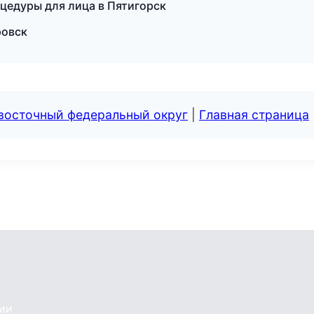
оцедуры для лица в Пятигорск
ровск
евосточный федеральный округ
|
Главная страница
сии