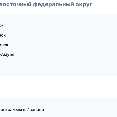
евосточный федеральный округ
ск
нск
инск
а-Амуре
 программы в Иваново