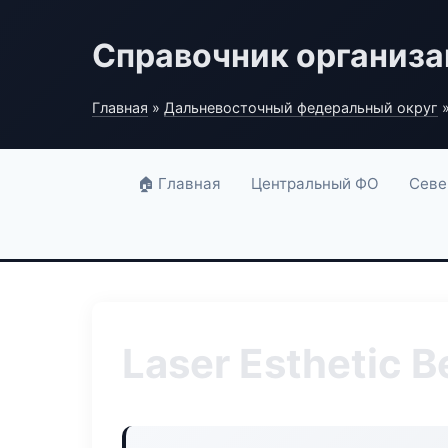
Справочник организ
Главная
»
Дальневосточный федеральный округ
»
🏠 Главная
Центральный ФО
Севе
Laser Esthetic B