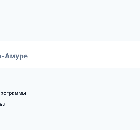
а-Амуре
 программы
тки