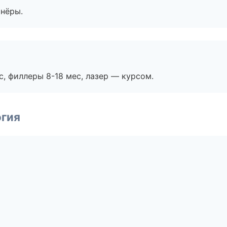
тнёры.
с, филлеры 8-18 мес, лазер — курсом.
огия