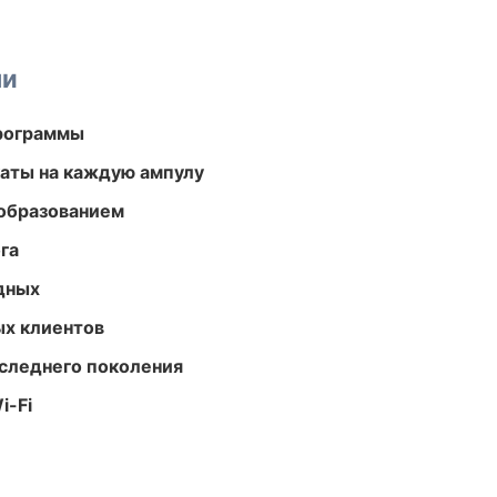
ми
программы
аты на каждую ампулу
образованием
га
одных
ых клиентов
следнего поколения
i-Fi