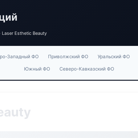
аций
 Laser Esthetic Beauty
ро-Западный ФО
Приволжский ФО
Уральский ФО
Южный ФО
Северо-Кавказский ФО
eauty