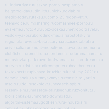
ru-industriya.ru
russkoe-porno-besplatno.ru
belgorod-day.ru
digilith.ru
pichkurovlab.ru
medic-today.ru
taksu.ru
comp123.ru
don-ykt.ru
teensvoice.ru
imgsharing.ru
domashnee-porno.ru
eva-elfie.ru
foto-tur.ru
biz-doska.ru
metropoltravel.ru
veslo-i-yakor.ru
borodino-media.ru
rostotsky.ru
regionufa.ru
weiss-bet.ru
zaryna.ru
casinotablet.ru
universalia.ru
remont-mebeli-moscow.ru
termomur.ru
clubfisher.ru
remstirufa.ru
erdamchi.ru
doramamama.ru
muraviovka-park.ru
worldofwoman.ru
clean-dreams.ru
arkrym.ru
kristinita.ru
dircomputer.ru
healthenter.ru
textexperts.ru
pivnaya-kruzhka.ru
kinofilmy-2021.ru
demolalapaluza.ru
tanyavanya.ru
remstir-tolyatti.ru
msdip.ru
jdol.ru
sokolovr.ru
newtech-spb.ru
rezemkleim.ru
massage-tai.ru
seonub.ru
zvonitut.ru
biolisichka24.ru
mncraft-download.ru
algoritm-sistema.ru
godflesh.ru
ru-industria.ru
zebra-tlt.ru
okna-proficom.ru
erynok.ru