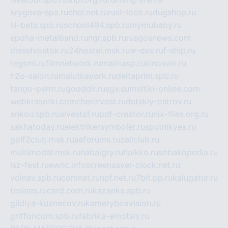
krygeva-spa.ru
chel.net.ru
rust-loco.ru
dugshop.ru
hl-beta.spb.ru
school494.spb.ru
mymubaby.ru
epoha-metalband.ru
ngr.spb.ru
rusgosnews.com
dieselvostok.ru
24hostel.msk.ru
w-dev.ru
f-ship.ru
regsmi.ru
filmnetwork.ru
malinasp.ru
kinosvin.ru
h2o-salon.ru
malutkayork.ru
deltaprim.spb.ru
tango-perm.ru
gooddir.ru
sgv.su
multiki-online.com
webkrasotki.com
cherinvest.ru
detskiy-ostrov.ru
ankou.spb.ru
alvesta1.ru
pdf-creator.ru
nix-files.org.ru
sakhatoday.ru
elektrikersymboler.ru
sputnikyes.ru
golf2club.msk.ru
aeforums.ru
zallclub.ru
multimodal.msk.ru
habaigry.ru
haikko.ru
sobakopedia.ru
isz-fest.ru
ewnc.info
screensaver-clock.net.ru
volnav.spb.ru
comnat.ru
npf.net.ru
7bit.pp.ru
kalugatur.ru
tesiaes.ru
card.com.ru
kazanka.spb.ru
gildiya-kuznecov.ru
kameryboavision.ru
griffoncom.spb.ru
fabrika-emotsiy.ru