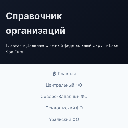
Справочник
организаций
Главная
»
Дальневосточный федеральный округ
» Laser
Spa Care
🏠 Главная
Центральный ФО
Северо-Западный ФО
Приволжский ФО
Уральский ФО