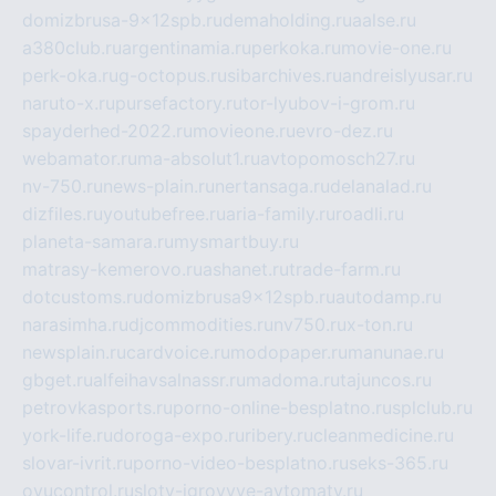
domizbrusa-9x12spb.ru
demaholding.ru
aalse.ru
a380club.ru
argentinamia.ru
perkoka.ru
movie-one.ru
perk-oka.ru
g-octopus.ru
sibarchives.ru
andreislyusar.ru
naruto-x.ru
pursefactory.ru
tor-lyubov-i-grom.ru
spayderhed-2022.ru
movieone.ru
evro-dez.ru
webamator.ru
ma-absolut1.ru
avtopomosch27.ru
nv-750.ru
news-plain.ru
nertansaga.ru
delanalad.ru
dizfiles.ru
youtubefree.ru
aria-family.ru
roadli.ru
planeta-samara.ru
mysmartbuy.ru
matrasy-kemerovo.ru
ashanet.ru
trade-farm.ru
dotcustoms.ru
domizbrusa9x12spb.ru
autodamp.ru
narasimha.ru
djcommodities.ru
nv750.ru
x-ton.ru
newsplain.ru
cardvoice.ru
modopaper.ru
manunae.ru
gbget.ru
alfeihavsalnassr.ru
madoma.ru
tajuncos.ru
petrovkasports.ru
porno-online-besplatno.ru
splclub.ru
york-life.ru
doroga-expo.ru
ribery.ru
cleanmedicine.ru
slovar-ivrit.ru
porno-video-besplatno.ru
seks-365.ru
ovucontrol.ru
sloty-igrovyye-avtomaty.ru