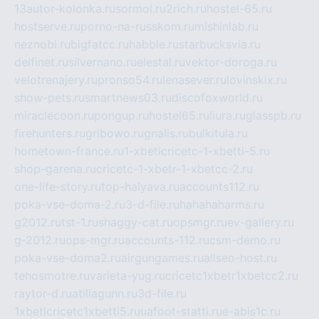
13autor-kolonka.ru
sormol.ru
2rich.ru
hostel-65.ru
hostserve.ru
porno-na-russkom.ru
mishinlab.ru
neznobi.ru
bigfatcc.ru
habble.ru
starbucksvia.ru
delfinet.ru
silvernano.ru
elestal.ru
vektor-doroga.ru
velotrenajery.ru
pronso54.ru
lenasever.ru
lovinskix.ru
show-pets.ru
smartnews03.ru
discofoxworld.ru
miraclecoon.ru
pongup.ru
hostel65.ru
liura.ru
glasspb.ru
firehunters.ru
gribowo.ru
gnalis.ru
bulkitula.ru
hometown-france.ru
1-xbeticricetc-1-xbetti-5.ru
shop-garena.ru
cricetc-1-xbetr-1-xbetcc-2.ru
one-life-story.ru
top-halyava.ru
accounts112.ru
poka-vse-doma-2.ru
3-d-file.ru
hahahaharms.ru
g2012.ru
tst-1.ru
shaggy-cat.ru
opsmgr.ru
ev-gallery.ru
g-2012.ru
ops-mgr.ru
accounts-112.ru
csm-demo.ru
poka-vse-doma2.ru
airgungames.ru
allseo-host.ru
tehosmotre.ru
varieta-yug.ru
cricetc1xbetr1xbetcc2.ru
raytor-d.ru
atillagunn.ru
3d-file.ru
1xbeticricetc1xbetti5.ru
uafoot-statti.ru
e-abis1c.ru