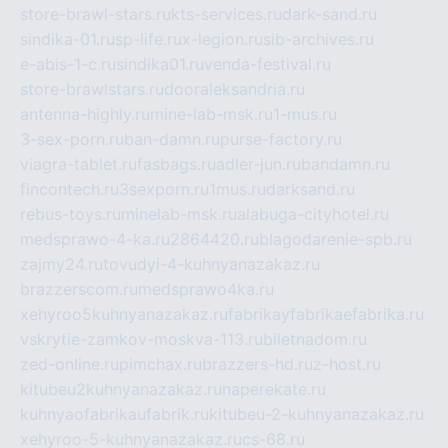
store-brawl-stars.ru
kts-services.ru
dark-sand.ru
sindika-01.ru
sp-life.ru
x-legion.ru
sib-archives.ru
e-abis-1-c.ru
sindika01.ru
venda-festival.ru
store-brawlstars.ru
dooraleksandria.ru
antenna-highly.ru
mine-lab-msk.ru
1-mus.ru
3-sex-porn.ru
ban-damn.ru
purse-factory.ru
viagra-tablet.ru
fasbags.ru
adler-jun.ru
bandamn.ru
fincontech.ru
3sexporn.ru
1mus.ru
darksand.ru
rebus-toys.ru
minelab-msk.ru
alabuga-cityhotel.ru
medsprawo-4-ka.ru
2864420.ru
blagodarenie-spb.ru
zajmy24.ru
tovudyi-4-kuhnyanazakaz.ru
brazzerscom.ru
medsprawo4ka.ru
xehyroo5kuhnyanazakaz.ru
fabrikayfabrikaefabrika.ru
vskrytie-zamkov-moskva-113.ru
biletnadom.ru
zed-online.ru
pimchax.ru
brazzers-hd.ru
z-host.ru
kitubeu2kuhnyanazakaz.ru
naperekate.ru
kuhnyaofabrikaufabrik.ru
kitubeu-2-kuhnyanazakaz.ru
xehyroo-5-kuhnyanazakaz.ru
cs-68.ru