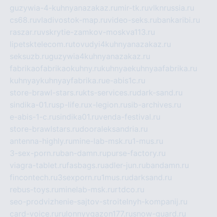
guzywia-4-kuhnyanazakaz.ru
mir-tk.ru
vlknrussia.ru
cs68.ru
vladivostok-map.ru
video-seks.ru
bankaribi.ru
raszar.ru
vskrytie-zamkov-moskva113.ru
lipetsktelecom.ru
tovudyi4kuhnyanazakaz.ru
seksuzb.ru
guzywia4kuhnyanazakaz.ru
fabrikaofabrikaokuhny.ru
kuhnyaekuhnyaafabrika.ru
kuhnyaykuhnyayfabrika.ru
e-abis1c.ru
store-brawl-stars.ru
kts-services.ru
dark-sand.ru
sindika-01.ru
sp-life.ru
x-legion.ru
sib-archives.ru
e-abis-1-c.ru
sindika01.ru
venda-festival.ru
store-brawlstars.ru
dooraleksandria.ru
antenna-highly.ru
mine-lab-msk.ru
1-mus.ru
3-sex-porn.ru
ban-damn.ru
purse-factory.ru
viagra-tablet.ru
fasbags.ru
adler-jun.ru
bandamn.ru
fincontech.ru
3sexporn.ru
1mus.ru
darksand.ru
rebus-toys.ru
minelab-msk.ru
rtdco.ru
seo-prodvizhenie-sajtov-stroitelnyh-kompanij.ru
card-voice.ru
rulonnyygazon177.ru
snow-guard.ru