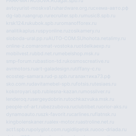
PARK-MATROSOVA.RU
agat.spb.ru
avtoyurist-moskva1.ru
hardware.org.ru
схема-авто.рф
dg-lab.ru
angrup.ru
recruiter.spb.ru
music8.spb.ru
krsk124.ru
kubok.spb.ru
romanofforex.ru
analitikaplus.ru
spyonline.ru
zosikamery.ru
sloboda-ural.pp.ru
AUTO-COM.SU
hohota.net
alimy.ru
online-z.com
aromat-vostoka.ru
otdelkaexp.ru
mobilvest.ru
bbd.net.ru
mebelshop.msk.ru
smp-forum.ru
bastion-td.ru
kosmoscreative.ru
avrmotors.ru
art-galadesign.ru
tiffany-c.ru
ecostep-samara.ru
d-p.spb.ru
галактика73.рф
sko.com.ru
davitamebel-spb.ru
fotsis.ru
tesiaes.ru
kokoroyari.spb.ru
blesna-kazan.ru
mossilver.ru
lenderoq.ru
sergeydobrin.ru
tochkazvuka.msk.ru
people-of-art.ru
bezzubova.ru
clubtibet.ru
orior-aks.ru
dynamoauto.ru
szk-favorit.ru
carlines.ru
flatnsk.ru
kingbolenskaner.ru
alex-motor.ru
astroline.net.ru
act1.spb.ru
polyglot.com.ru
gidlipetsk.ru
ooo-driada.ru