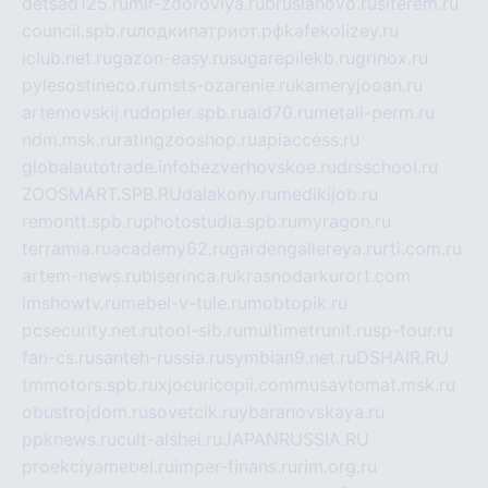
detsad125.ru
mir-zdoroviya.ru
bruslanovo.ru
siterem.ru
council.spb.ru
лодкипатриот.рф
kafekolizey.ru
iclub.net.ru
gazon-easy.ru
sugarepilekb.ru
grinox.ru
pylesostineco.ru
msts-ozarenie.ru
kameryjooan.ru
artemovskij.ru
dopler.spb.ru
aid70.ru
metall-perm.ru
ndm.msk.ru
ratingzooshop.ru
apiaccess.ru
globalautotrade.info
bezverhovskoe.ru
drsschool.ru
ZOOSMART.SPB.RU
dalakony.ru
medikijob.ru
remontt.spb.ru
photostudia.spb.ru
myragon.ru
terramia.ru
academy62.ru
gardengallereya.ru
rti.com.ru
artem-news.ru
biserinca.ru
krasnodarkurort.com
imshowtv.ru
mebel-v-tule.ru
mobtopik.ru
pcsecurity.net.ru
tool-sib.ru
multimetrunit.ru
sp-tour.ru
fan-cs.ru
santeh-russia.ru
symbian9.net.ru
DSHAIR.RU
tmmotors.spb.ru
xjocuricopii.com
musavtomat.msk.ru
obustrojdom.ru
sovetcik.ru
ybaranovskaya.ru
ppknews.ru
cult-alshei.ru
JAPANRUSSIA.RU
proekciyamebel.ru
imper-finans.ru
rim.org.ru