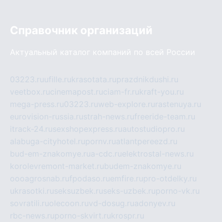
Справочник организаций
Актуальный каталог компаний по всей России
03223.ru
ufille.ru
krasotata.ru
prazdnikdushi.ru
veetbox.ru
cinemapost.ru
ciam-fr.ru
kraft-you.ru
mega-press.ru
03223.ru
web-explore.ru
rastenuya.ru
eurovision-russia.ru
strah-news.ru
freeride-team.ru
itrack-24.ru
sexshopexpress.ru
autostudiopro.ru
alabuga-cityhotel.ru
pornv.ru
atlantpereezd.ru
bud-em-znakomye.ru
a-cdc.ru
elektrostal-news.ru
korolevremont-market.ru
budem-znakomye.ru
oooagrosnab.ru
fpodaso.ru
emfire.ru
pro-otdelky.ru
ukrasotki.ru
seksuzbek.ru
seks-uzbek.ru
porno-vk.ru
sovratili.ru
olecoon.ru
vd-dosug.ru
adonyev.ru
rbc-news.ru
porno-skvirt.ru
krospr.ru