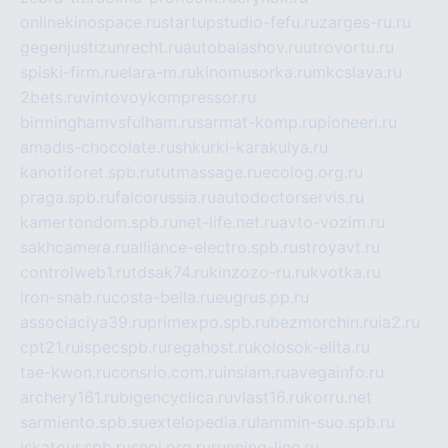
onlinekinospace.ru
startupstudio-fefu.ru
zarges-ru.ru
gegenjustizunrecht.ru
autobalashov.ru
utrovortu.ru
spiski-firm.ru
elara-m.ru
kinomusorka.ru
mkcslava.ru
2bets.ru
vintovoykompressor.ru
birminghamvsfulham.ru
sarmat-komp.ru
pioneeri.ru
amadis-chocolate.ru
shkurki-karakulya.ru
kanotiforet.spb.ru
tutmassage.ru
ecolog.org.ru
praga.spb.ru
falcorussia.ru
autodoctorservis.ru
kamertondom.spb.ru
net-life.net.ru
avto-vozim.ru
sakhcamera.ru
alliance-electro.spb.ru
stroyavt.ru
controlweb1.ru
tdsak74.ru
kinzozo-ru.ru
kvotka.ru
iron-snab.ru
costa-bella.ru
eugrus.pp.ru
associaciya39.ru
primexpo.spb.ru
bezmorchin.ru
ia2.ru
cpt21.ru
ispecspb.ru
regahost.ru
kolosok-elita.ru
tae-kwon.ru
consrio.com.ru
insiam.ru
avegainfo.ru
archery161.ru
bigencyclica.ru
vlast16.ru
korru.net
sarmiento.spb.su
extelopedia.ru
lammin-suo.spb.ru
iskatour.spb.ru
snpi.org.ru
running-line.ru