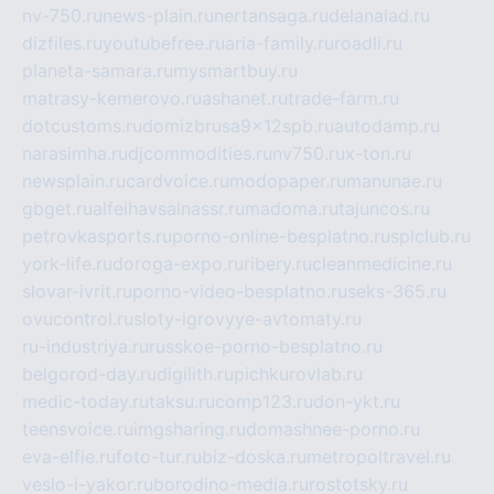
nv-750.ru
news-plain.ru
nertansaga.ru
delanalad.ru
dizfiles.ru
youtubefree.ru
aria-family.ru
roadli.ru
planeta-samara.ru
mysmartbuy.ru
matrasy-kemerovo.ru
ashanet.ru
trade-farm.ru
dotcustoms.ru
domizbrusa9x12spb.ru
autodamp.ru
narasimha.ru
djcommodities.ru
nv750.ru
x-ton.ru
newsplain.ru
cardvoice.ru
modopaper.ru
manunae.ru
gbget.ru
alfeihavsalnassr.ru
madoma.ru
tajuncos.ru
petrovkasports.ru
porno-online-besplatno.ru
splclub.ru
york-life.ru
doroga-expo.ru
ribery.ru
cleanmedicine.ru
slovar-ivrit.ru
porno-video-besplatno.ru
seks-365.ru
ovucontrol.ru
sloty-igrovyye-avtomaty.ru
ru-industriya.ru
russkoe-porno-besplatno.ru
belgorod-day.ru
digilith.ru
pichkurovlab.ru
medic-today.ru
taksu.ru
comp123.ru
don-ykt.ru
teensvoice.ru
imgsharing.ru
domashnee-porno.ru
eva-elfie.ru
foto-tur.ru
biz-doska.ru
metropoltravel.ru
veslo-i-yakor.ru
borodino-media.ru
rostotsky.ru