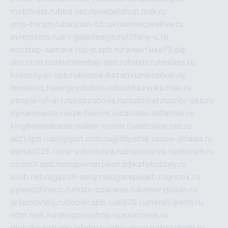
mobilvest.ru
bbd.net.ru
mebelshop.msk.ru
smp-forum.ru
bastion-td.ru
kosmoscreative.ru
avrmotors.ru
art-galadesign.ru
tiffany-c.ru
ecostep-samara.ru
d-p.spb.ru
галактика73.рф
sko.com.ru
davitamebel-spb.ru
fotsis.ru
tesiaes.ru
kokoroyari.spb.ru
blesna-kazan.ru
mossilver.ru
lenderoq.ru
sergeydobrin.ru
tochkazvuka.msk.ru
people-of-art.ru
bezzubova.ru
clubtibet.ru
orior-aks.ru
dynamoauto.ru
szk-favorit.ru
carlines.ru
flatnsk.ru
kingbolenskaner.ru
alex-motor.ru
astroline.net.ru
act1.spb.ru
polyglot.com.ru
gidlipetsk.ru
ooo-driada.ru
detsad125.ru
mir-zdoroviya.ru
bruslanovo.ru
siterem.ru
council.spb.ru
лодкипатриот.рф
kafekolizey.ru
iclub.net.ru
gazon-easy.ru
sugarepilekb.ru
grinox.ru
pylesostineco.ru
msts-ozarenie.ru
kameryjooan.ru
artemovskij.ru
dopler.spb.ru
aid70.ru
metall-perm.ru
ndm.msk.ru
ratingzooshop.ru
apiaccess.ru
globalautotrade.info
bezverhovskoe.ru
drsschool.ru