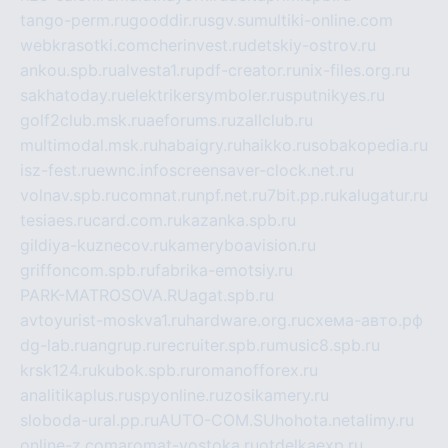
tango-perm.ru
gooddir.ru
sgv.su
multiki-online.com
webkrasotki.com
cherinvest.ru
detskiy-ostrov.ru
ankou.spb.ru
alvesta1.ru
pdf-creator.ru
nix-files.org.ru
sakhatoday.ru
elektrikersymboler.ru
sputnikyes.ru
golf2club.msk.ru
aeforums.ru
zallclub.ru
multimodal.msk.ru
habaigry.ru
haikko.ru
sobakopedia.ru
isz-fest.ru
ewnc.info
screensaver-clock.net.ru
volnav.spb.ru
comnat.ru
npf.net.ru
7bit.pp.ru
kalugatur.ru
tesiaes.ru
card.com.ru
kazanka.spb.ru
gildiya-kuznecov.ru
kameryboavision.ru
griffoncom.spb.ru
fabrika-emotsiy.ru
PARK-MATROSOVA.RU
agat.spb.ru
avtoyurist-moskva1.ru
hardware.org.ru
схема-авто.рф
dg-lab.ru
angrup.ru
recruiter.spb.ru
music8.spb.ru
krsk124.ru
kubok.spb.ru
romanofforex.ru
analitikaplus.ru
spyonline.ru
zosikamery.ru
sloboda-ural.pp.ru
AUTO-COM.SU
hohota.net
alimy.ru
online-z.com
aromat-vostoka.ru
otdelkaexp.ru