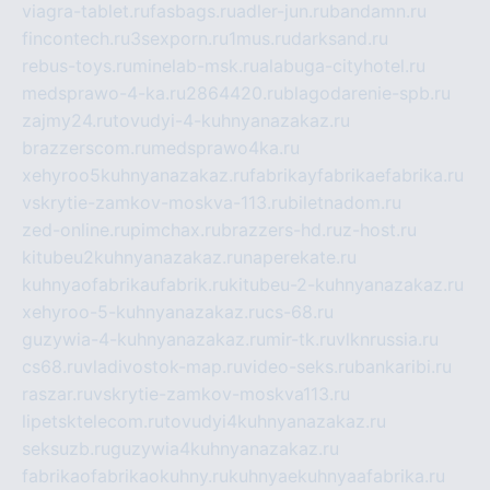
viagra-tablet.ru
fasbags.ru
adler-jun.ru
bandamn.ru
fincontech.ru
3sexporn.ru
1mus.ru
darksand.ru
rebus-toys.ru
minelab-msk.ru
alabuga-cityhotel.ru
medsprawo-4-ka.ru
2864420.ru
blagodarenie-spb.ru
zajmy24.ru
tovudyi-4-kuhnyanazakaz.ru
brazzerscom.ru
medsprawo4ka.ru
xehyroo5kuhnyanazakaz.ru
fabrikayfabrikaefabrika.ru
vskrytie-zamkov-moskva-113.ru
biletnadom.ru
zed-online.ru
pimchax.ru
brazzers-hd.ru
z-host.ru
kitubeu2kuhnyanazakaz.ru
naperekate.ru
kuhnyaofabrikaufabrik.ru
kitubeu-2-kuhnyanazakaz.ru
xehyroo-5-kuhnyanazakaz.ru
cs-68.ru
guzywia-4-kuhnyanazakaz.ru
mir-tk.ru
vlknrussia.ru
cs68.ru
vladivostok-map.ru
video-seks.ru
bankaribi.ru
raszar.ru
vskrytie-zamkov-moskva113.ru
lipetsktelecom.ru
tovudyi4kuhnyanazakaz.ru
seksuzb.ru
guzywia4kuhnyanazakaz.ru
fabrikaofabrikaokuhny.ru
kuhnyaekuhnyaafabrika.ru