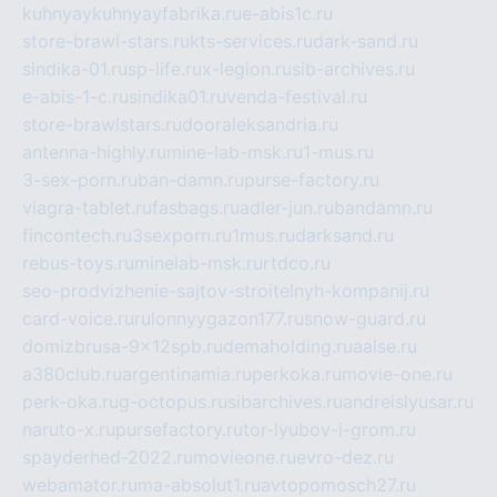
kuhnyaykuhnyayfabrika.ru
e-abis1c.ru
store-brawl-stars.ru
kts-services.ru
dark-sand.ru
sindika-01.ru
sp-life.ru
x-legion.ru
sib-archives.ru
e-abis-1-c.ru
sindika01.ru
venda-festival.ru
store-brawlstars.ru
dooraleksandria.ru
antenna-highly.ru
mine-lab-msk.ru
1-mus.ru
3-sex-porn.ru
ban-damn.ru
purse-factory.ru
viagra-tablet.ru
fasbags.ru
adler-jun.ru
bandamn.ru
fincontech.ru
3sexporn.ru
1mus.ru
darksand.ru
rebus-toys.ru
minelab-msk.ru
rtdco.ru
seo-prodvizhenie-sajtov-stroitelnyh-kompanij.ru
card-voice.ru
rulonnyygazon177.ru
snow-guard.ru
domizbrusa-9x12spb.ru
demaholding.ru
aalse.ru
a380club.ru
argentinamia.ru
perkoka.ru
movie-one.ru
perk-oka.ru
g-octopus.ru
sibarchives.ru
andreislyusar.ru
naruto-x.ru
pursefactory.ru
tor-lyubov-i-grom.ru
spayderhed-2022.ru
movieone.ru
evro-dez.ru
webamator.ru
ma-absolut1.ru
avtopomosch27.ru