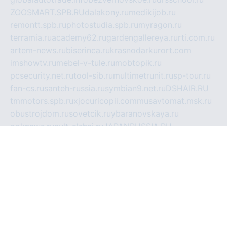
ZOOSMART.SPB.RU
dalakony.ru
medikijob.ru
remontt.spb.ru
photostudia.spb.ru
myragon.ru
terramia.ru
academy62.ru
gardengallereya.ru
rti.com.ru
artem-news.ru
biserinca.ru
krasnodarkurort.com
imshowtv.ru
mebel-v-tule.ru
mobtopik.ru
pcsecurity.net.ru
tool-sib.ru
multimetrunit.ru
sp-tour.ru
fan-cs.ru
santeh-russia.ru
symbian9.net.ru
DSHAIR.RU
tmmotors.spb.ru
xjocuricopii.com
musavtomat.msk.ru
obustrojdom.ru
sovetcik.ru
ybaranovskaya.ru
ppknews.ru
cult-alshei.ru
JAPANRUSSIA.RU
proekciyamebel.ru
imper-finans.ru
rim.org.ru
glamourai.ru
brassminus.ru
zabor-pro.ru
ftn.pp.ru
dorogoe58.ru
laimengpacker.ru
kuzova-zapchasti.ru
sageerp.ru
taxodrom.ru
dsrazvitie.ru
hardcity.net.ru
ratinghomegames.ru
topservice25.ru
gubernyan.ru
gtglasslined.ru
ii4.ru
tssport.spb.ru
andorra24.com
blackwallstreet.ru
oboimos.ru
optim-doors.com.ru