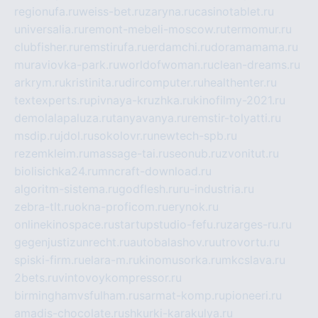
regionufa.ru
weiss-bet.ru
zaryna.ru
casinotablet.ru
universalia.ru
remont-mebeli-moscow.ru
termomur.ru
clubfisher.ru
remstirufa.ru
erdamchi.ru
doramamama.ru
muraviovka-park.ru
worldofwoman.ru
clean-dreams.ru
arkrym.ru
kristinita.ru
dircomputer.ru
healthenter.ru
textexperts.ru
pivnaya-kruzhka.ru
kinofilmy-2021.ru
demolalapaluza.ru
tanyavanya.ru
remstir-tolyatti.ru
msdip.ru
jdol.ru
sokolovr.ru
newtech-spb.ru
rezemkleim.ru
massage-tai.ru
seonub.ru
zvonitut.ru
biolisichka24.ru
mncraft-download.ru
algoritm-sistema.ru
godflesh.ru
ru-industria.ru
zebra-tlt.ru
okna-proficom.ru
erynok.ru
onlinekinospace.ru
startupstudio-fefu.ru
zarges-ru.ru
gegenjustizunrecht.ru
autobalashov.ru
utrovortu.ru
spiski-firm.ru
elara-m.ru
kinomusorka.ru
mkcslava.ru
2bets.ru
vintovoykompressor.ru
birminghamvsfulham.ru
sarmat-komp.ru
pioneeri.ru
amadis-chocolate.ru
shkurki-karakulya.ru