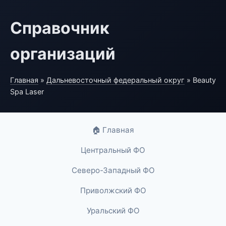
Справочник
организаций
Главная
»
Дальневосточный федеральный округ
» Beauty
Spa Laser
🏠 Главная
Центральный ФО
Северо-Западный ФО
Приволжский ФО
Уральский ФО