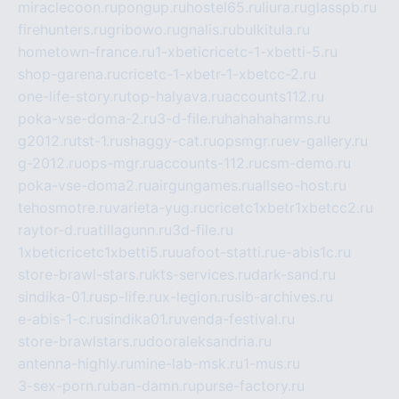
miraclecoon.ru
pongup.ru
hostel65.ru
liura.ru
glasspb.ru
firehunters.ru
gribowo.ru
gnalis.ru
bulkitula.ru
hometown-france.ru
1-xbeticricetc-1-xbetti-5.ru
shop-garena.ru
cricetc-1-xbetr-1-xbetcc-2.ru
one-life-story.ru
top-halyava.ru
accounts112.ru
poka-vse-doma-2.ru
3-d-file.ru
hahahaharms.ru
g2012.ru
tst-1.ru
shaggy-cat.ru
opsmgr.ru
ev-gallery.ru
g-2012.ru
ops-mgr.ru
accounts-112.ru
csm-demo.ru
poka-vse-doma2.ru
airgungames.ru
allseo-host.ru
tehosmotre.ru
varieta-yug.ru
cricetc1xbetr1xbetcc2.ru
raytor-d.ru
atillagunn.ru
3d-file.ru
1xbeticricetc1xbetti5.ru
uafoot-statti.ru
e-abis1c.ru
store-brawl-stars.ru
kts-services.ru
dark-sand.ru
sindika-01.ru
sp-life.ru
x-legion.ru
sib-archives.ru
e-abis-1-c.ru
sindika01.ru
venda-festival.ru
store-brawlstars.ru
dooraleksandria.ru
antenna-highly.ru
mine-lab-msk.ru
1-mus.ru
3-sex-porn.ru
ban-damn.ru
purse-factory.ru