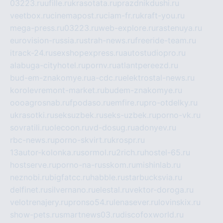
03223.ru
ufille.ru
krasotata.ru
prazdnikdushi.ru
veetbox.ru
cinemapost.ru
ciam-fr.ru
kraft-you.ru
mega-press.ru
03223.ru
web-explore.ru
rastenuya.ru
eurovision-russia.ru
strah-news.ru
freeride-team.ru
itrack-24.ru
sexshopexpress.ru
autostudiopro.ru
alabuga-cityhotel.ru
pornv.ru
atlantpereezd.ru
bud-em-znakomye.ru
a-cdc.ru
elektrostal-news.ru
korolevremont-market.ru
budem-znakomye.ru
oooagrosnab.ru
fpodaso.ru
emfire.ru
pro-otdelky.ru
ukrasotki.ru
seksuzbek.ru
seks-uzbek.ru
porno-vk.ru
sovratili.ru
olecoon.ru
vd-dosug.ru
adonyev.ru
rbc-news.ru
porno-skvirt.ru
krospr.ru
13autor-kolonka.ru
sormol.ru
2rich.ru
hostel-65.ru
hostserve.ru
porno-na-russkom.ru
mishinlab.ru
neznobi.ru
bigfatcc.ru
habble.ru
starbucksvia.ru
delfinet.ru
silvernano.ru
elestal.ru
vektor-doroga.ru
velotrenajery.ru
pronso54.ru
lenasever.ru
lovinskix.ru
show-pets.ru
smartnews03.ru
discofoxworld.ru