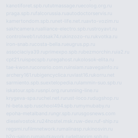
kanotiforet.spb.ru
tutmassage.ru
ecolog.org.ru
praga.spb.ru
falcorussia.ru
autodoctorservis.ru
kamertondom.spb.ru
net-life.net.ru
avto-vozim.ru
sakhcamera.ru
alliance-electro.spb.ru
stroyavt.ru
controlweb1.ru
tdsak74.ru
kinzozo-ru.ru
kvotka.ru
iron-snab.ru
costa-bella.ru
eugrus.pp.ru
associaciya39.ru
primexpo.spb.ru
bezmorchin.ru
ia2.ru
cpt21.ru
ispecspb.ru
regahost.ru
kolosok-elita.ru
tae-kwon.ru
consrio.com.ru
insiam.ru
avegainfo.ru
archery161.ru
bigencyclica.ru
vlast16.ru
korru.net
sarmiento.spb.su
extelopedia.ru
lammin-suo.spb.ru
iskatour.spb.ru
snpi.org.ru
running-line.ru
krygeva-spa.ru
chel.net.ru
rust-loco.ru
dugshop.ru
hl-beta.spb.ru
school494.spb.ru
mymubaby.ru
epoha-metalband.ru
ngr.spb.ru
rusgosnews.com
dieselvostok.ru
24hostel.msk.ru
w-dev.ru
f-ship.ru
regsmi.ru
filmnetwork.ru
malinasp.ru
kinosvin.ru
h2o-salon.ru
malutkayork.ru
deltaprim.spb.ru