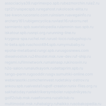
associaciya39.ru
primexpo.spb.ru
bezmorchin.ru
ia2.ru
cpt21.ru
ispecspb.ru
regahost.ru
kolosok-elita.ru
tae-kwon.ru
consrio.com.ru
insiam.ru
avegainfo.ru
archery161.ru
bigencyclica.ru
vlast16.ru
korru.net
sarmiento.spb.su
extelopedia.ru
lammin-suo.spb.ru
iskatour.spb.ru
snpi.org.ru
running-line.ru
krygeva-spa.ru
chel.net.ru
rust-loco.ru
dugshop.ru
hl-beta.spb.ru
school494.spb.ru
mymubaby.ru
epoha-metalband.ru
ngr.spb.ru
rusgosnews.com
dieselvostok.ru
24hostel.msk.ru
w-dev.ru
f-ship.ru
regsmi.ru
filmnetwork.ru
malinasp.ru
kinosvin.ru
h2o-salon.ru
malutkayork.ru
deltaprim.spb.ru
tango-perm.ru
gooddir.ru
sgv.su
multiki-online.com
webkrasotki.com
cherinvest.ru
detskiy-ostrov.ru
ankou.spb.ru
alvesta1.ru
pdf-creator.ru
nix-files.org.ru
sakhatoday.ru
elektrikersymboler.ru
sputnikyes.ru
golf2club.msk.ru
aeforums.ru
zallclub.ru
multimodal.msk.ru
habaigry.ru
haikko.ru
sobakopedia.ru