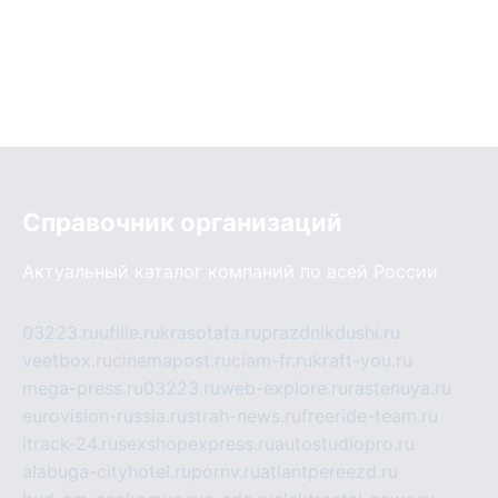
Справочник организаций
Актуальный каталог компаний по всей России
03223.ru
ufille.ru
krasotata.ru
prazdnikdushi.ru
veetbox.ru
cinemapost.ru
ciam-fr.ru
kraft-you.ru
mega-press.ru
03223.ru
web-explore.ru
rastenuya.ru
eurovision-russia.ru
strah-news.ru
freeride-team.ru
itrack-24.ru
sexshopexpress.ru
autostudiopro.ru
alabuga-cityhotel.ru
pornv.ru
atlantpereezd.ru