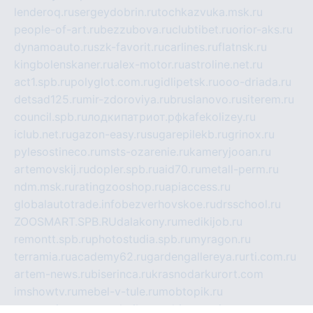
lenderoq.ru
sergeydobrin.ru
tochkazvuka.msk.ru
people-of-art.ru
bezzubova.ru
clubtibet.ru
orior-aks.ru
dynamoauto.ru
szk-favorit.ru
carlines.ru
flatnsk.ru
kingbolenskaner.ru
alex-motor.ru
astroline.net.ru
act1.spb.ru
polyglot.com.ru
gidlipetsk.ru
ooo-driada.ru
detsad125.ru
mir-zdoroviya.ru
bruslanovo.ru
siterem.ru
council.spb.ru
лодкипатриот.рф
kafekolizey.ru
iclub.net.ru
gazon-easy.ru
sugarepilekb.ru
grinox.ru
pylesostineco.ru
msts-ozarenie.ru
kameryjooan.ru
artemovskij.ru
dopler.spb.ru
aid70.ru
metall-perm.ru
ndm.msk.ru
ratingzooshop.ru
apiaccess.ru
globalautotrade.info
bezverhovskoe.ru
drsschool.ru
ZOOSMART.SPB.RU
dalakony.ru
medikijob.ru
remontt.spb.ru
photostudia.spb.ru
myragon.ru
terramia.ru
academy62.ru
gardengallereya.ru
rti.com.ru
artem-news.ru
biserinca.ru
krasnodarkurort.com
imshowtv.ru
mebel-v-tule.ru
mobtopik.ru
pcsecurity.net.ru
tool-sib.ru
multimetrunit.ru
sp-tour.ru