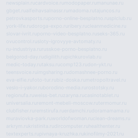
newsplain.ru
cardvoice.ru
modopaper.ru
manunae.ru
gbget.ru
alfeihavsalnassr.ru
madoma.ru
tajuncos.ru
petrovkasports.ru
porno-online-besplatno.ru
splclub.ru
york-life.ru
doroga-expo.ru
ribery.ru
cleanmedicine.ru
slovar-ivrit.ru
porno-video-besplatno.ru
seks-365.ru
ovucontrol.ru
sloty-igrovyye-avtomaty.ru
ru-industriya.ru
russkoe-porno-besplatno.ru
belgorod-day.ru
digilith.ru
pichkurovlab.ru
medic-today.ru
taksu.ru
comp123.ru
don-ykt.ru
teensvoice.ru
imgsharing.ru
domashnee-porno.ru
eva-elfie.ru
foto-tur.ru
biz-doska.ru
metropoltravel.ru
veslo-i-yakor.ru
borodino-media.ru
rostotsky.ru
regionufa.ru
weiss-bet.ru
zaryna.ru
casinotablet.ru
universalia.ru
remont-mebeli-moscow.ru
termomur.ru
clubfisher.ru
remstirufa.ru
erdamchi.ru
doramamama.ru
muraviovka-park.ru
worldofwoman.ru
clean-dreams.ru
arkrym.ru
kristinita.ru
dircomputer.ru
healthenter.ru
textexperts.ru
pivnaya-kruzhka.ru
kinofilmy-2021.ru