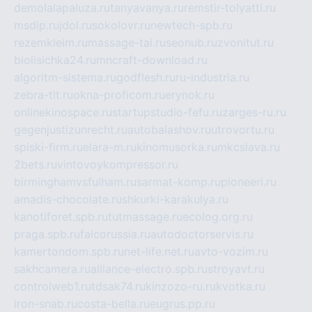
demolalapaluza.ru
tanyavanya.ru
remstir-tolyatti.ru
msdip.ru
jdol.ru
sokolovr.ru
newtech-spb.ru
rezemkleim.ru
massage-tai.ru
seonub.ru
zvonitut.ru
biolisichka24.ru
mncraft-download.ru
algoritm-sistema.ru
godflesh.ru
ru-industria.ru
zebra-tlt.ru
okna-proficom.ru
erynok.ru
onlinekinospace.ru
startupstudio-fefu.ru
zarges-ru.ru
gegenjustizunrecht.ru
autobalashov.ru
utrovortu.ru
spiski-firm.ru
elara-m.ru
kinomusorka.ru
mkcslava.ru
2bets.ru
vintovoykompressor.ru
birminghamvsfulham.ru
sarmat-komp.ru
pioneeri.ru
amadis-chocolate.ru
shkurki-karakulya.ru
kanotiforet.spb.ru
tutmassage.ru
ecolog.org.ru
praga.spb.ru
falcorussia.ru
autodoctorservis.ru
kamertondom.spb.ru
net-life.net.ru
avto-vozim.ru
sakhcamera.ru
alliance-electro.spb.ru
stroyavt.ru
controlweb1.ru
tdsak74.ru
kinzozo-ru.ru
kvotka.ru
iron-snab.ru
costa-bella.ru
eugrus.pp.ru