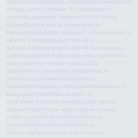
xehyroo5kuhnyanazakaz.ru
fabrikayfabrikaefabrika.ru
vskrytie-zamkov-moskva-113.ru
biletnadom.ru
zed-online.ru
pimchax.ru
brazzers-hd.ru
z-host.ru
kitubeu2kuhnyanazakaz.ru
naperekate.ru
kuhnyaofabrikaufabrik.ru
kitubeu-2-kuhnyanazakaz.ru
xehyroo-5-kuhnyanazakaz.ru
cs-68.ru
guzywia-4-kuhnyanazakaz.ru
mir-tk.ru
vlknrussia.ru
cs68.ru
vladivostok-map.ru
video-seks.ru
bankaribi.ru
raszar.ru
vskrytie-zamkov-moskva113.ru
lipetsktelecom.ru
tovudyi4kuhnyanazakaz.ru
seksuzb.ru
guzywia4kuhnyanazakaz.ru
fabrikaofabrikaokuhny.ru
kuhnyaekuhnyaafabrika.ru
kuhnyaykuhnyayfabrika.ru
e-abis1c.ru
store-brawl-stars.ru
kts-services.ru
dark-sand.ru
sindika-01.ru
sp-life.ru
x-legion.ru
sib-archives.ru
e-abis-1-c.ru
sindika01.ru
venda-festival.ru
store-brawlstars.ru
dooraleksandria.ru
antenna-highly.ru
mine-lab-msk.ru
1-mus.ru