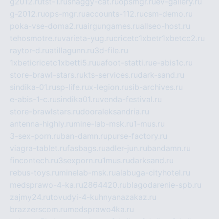
g2012.ru
tst-1.ru
shaggy-cat.ru
opsmgr.ru
ev-gallery.ru
g-2012.ru
ops-mgr.ru
accounts-112.ru
csm-demo.ru
poka-vse-doma2.ru
airgungames.ru
allseo-host.ru
tehosmotre.ru
varieta-yug.ru
cricetc1xbetr1xbetcc2.ru
raytor-d.ru
atillagunn.ru
3d-file.ru
1xbeticricetc1xbetti5.ru
uafoot-statti.ru
e-abis1c.ru
store-brawl-stars.ru
kts-services.ru
dark-sand.ru
sindika-01.ru
sp-life.ru
x-legion.ru
sib-archives.ru
e-abis-1-c.ru
sindika01.ru
venda-festival.ru
store-brawlstars.ru
dooraleksandria.ru
antenna-highly.ru
mine-lab-msk.ru
1-mus.ru
3-sex-porn.ru
ban-damn.ru
purse-factory.ru
viagra-tablet.ru
fasbags.ru
adler-jun.ru
bandamn.ru
fincontech.ru
3sexporn.ru
1mus.ru
darksand.ru
rebus-toys.ru
minelab-msk.ru
alabuga-cityhotel.ru
medsprawo-4-ka.ru
2864420.ru
blagodarenie-spb.ru
zajmy24.ru
tovudyi-4-kuhnyanazakaz.ru
brazzerscom.ru
medsprawo4ka.ru