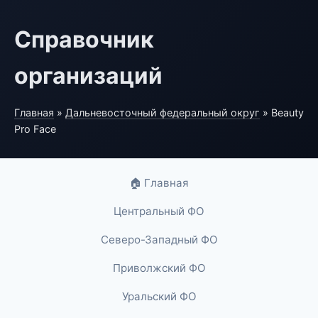
Справочник
организаций
Главная
»
Дальневосточный федеральный округ
» Beauty
Pro Face
🏠 Главная
Центральный ФО
Северо-Западный ФО
Приволжский ФО
Уральский ФО