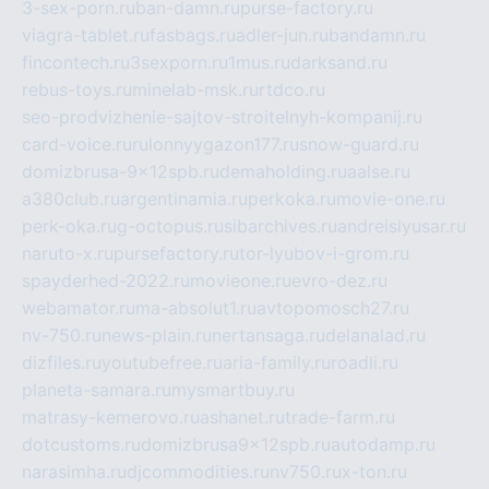
3-sex-porn.ru
ban-damn.ru
purse-factory.ru
viagra-tablet.ru
fasbags.ru
adler-jun.ru
bandamn.ru
fincontech.ru
3sexporn.ru
1mus.ru
darksand.ru
rebus-toys.ru
minelab-msk.ru
rtdco.ru
seo-prodvizhenie-sajtov-stroitelnyh-kompanij.ru
card-voice.ru
rulonnyygazon177.ru
snow-guard.ru
domizbrusa-9x12spb.ru
demaholding.ru
aalse.ru
a380club.ru
argentinamia.ru
perkoka.ru
movie-one.ru
perk-oka.ru
g-octopus.ru
sibarchives.ru
andreislyusar.ru
naruto-x.ru
pursefactory.ru
tor-lyubov-i-grom.ru
spayderhed-2022.ru
movieone.ru
evro-dez.ru
webamator.ru
ma-absolut1.ru
avtopomosch27.ru
nv-750.ru
news-plain.ru
nertansaga.ru
delanalad.ru
dizfiles.ru
youtubefree.ru
aria-family.ru
roadli.ru
planeta-samara.ru
mysmartbuy.ru
matrasy-kemerovo.ru
ashanet.ru
trade-farm.ru
dotcustoms.ru
domizbrusa9x12spb.ru
autodamp.ru
narasimha.ru
djcommodities.ru
nv750.ru
x-ton.ru