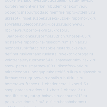
bud-em-znakomye.ru
a-cdc.ru
elektrostal-news.ru
korolevremont-market.ru
budem-znakomye.ru
oooagrosnab.ru
fpodaso.ru
emfire.ru
pro-otdelky.ru
ukrasotki.ru
seksuzbek.ru
seks-uzbek.ru
porno-vk.ru
sovratili.ru
olecoon.ru
vd-dosug.ru
adonyev.ru
rbc-news.ru
porno-skvirt.ru
krospr.ru
13autor-kolonka.ru
sormol.ru
2rich.ru
hostel-65.ru
hostserve.ru
porno-na-russkom.ru
mishinlab.ru
neznobi.ru
bigfatcc.ru
habble.ru
starbucksvia.ru
delfinet.ru
silvernano.ru
elestal.ru
vektor-doroga.ru
velotrenajery.ru
pronso54.ru
lenasever.ru
lovinskix.ru
show-pets.ru
smartnews03.ru
discofoxworld.ru
miraclecoon.ru
pongup.ru
hostel65.ru
liura.ru
glasspb.ru
firehunters.ru
gribowo.ru
gnalis.ru
bulkitula.ru
hometown-france.ru
1-xbeticricetc-1-xbetti-5.ru
shop-garena.ru
cricetc-1-xbetr-1-xbetcc-2.ru
one-life-story.ru
top-halyava.ru
accounts112.ru
poka-vse-doma-2.ru
3-d-file.ru
hahahaharms.ru