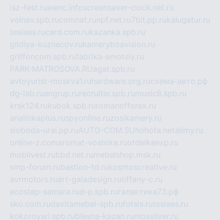
isz-fest.ru
ewnc.info
screensaver-clock.net.ru
volnav.spb.ru
comnat.ru
npf.net.ru
7bit.pp.ru
kalugatur.ru
tesiaes.ru
card.com.ru
kazanka.spb.ru
gildiya-kuznecov.ru
kameryboavision.ru
griffoncom.spb.ru
fabrika-emotsiy.ru
PARK-MATROSOVA.RU
agat.spb.ru
avtoyurist-moskva1.ru
hardware.org.ru
схема-авто.рф
dg-lab.ru
angrup.ru
recruiter.spb.ru
music8.spb.ru
krsk124.ru
kubok.spb.ru
romanofforex.ru
analitikaplus.ru
spyonline.ru
zosikamery.ru
sloboda-ural.pp.ru
AUTO-COM.SU
hohota.net
alimy.ru
online-z.com
aromat-vostoka.ru
otdelkaexp.ru
mobilvest.ru
bbd.net.ru
mebelshop.msk.ru
smp-forum.ru
bastion-td.ru
kosmoscreative.ru
avrmotors.ru
art-galadesign.ru
tiffany-c.ru
ecostep-samara.ru
d-p.spb.ru
галактика73.рф
sko.com.ru
davitamebel-spb.ru
fotsis.ru
tesiaes.ru
kokoroyari.spb.ru
blesna-kazan.ru
mossilver.ru