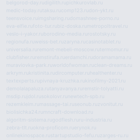
belgorod-day.ru
digilith.ru
pichkurovlab.ru
medic-today.ru
taksu.ru
comp123.ru
don-ykt.ru
teensvoice.ru
imgsharing.ru
domashnee-porno.ru
eva-elfie.ru
foto-tur.ru
biz-doska.ru
metropoltravel.ru
veslo-i-yakor.ru
borodino-media.ru
rostotsky.ru
regionufa.ru
weiss-bet.ru
zaryna.ru
casinotablet.ru
universalia.ru
remont-mebeli-moscow.ru
termomur.ru
clubfisher.ru
remstirufa.ru
erdamchi.ru
doramamama.ru
muraviovka-park.ru
worldofwoman.ru
clean-dreams.ru
arkrym.ru
kristinita.ru
dircomputer.ru
healthenter.ru
textexperts.ru
pivnaya-kruzhka.ru
kinofilmy-2021.ru
demolalapaluza.ru
tanyavanya.ru
remstir-tolyatti.ru
msdip.ru
jdol.ru
sokolovr.ru
newtech-spb.ru
rezemkleim.ru
massage-tai.ru
seonub.ru
zvonitut.ru
biolisichka24.ru
mncraft-download.ru
algoritm-sistema.ru
godflesh.ru
ru-industria.ru
zebra-tlt.ru
okna-proficom.ru
erynok.ru
onlinekinospace.ru
startupstudio-fefu.ru
zarges-ru.ru