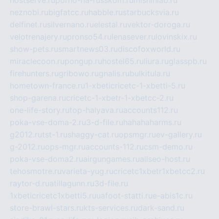
neznobi.ru
bigfatcc.ru
habble.ru
starbucksvia.ru
delfinet.ru
silvernano.ru
elestal.ru
vektor-doroga.ru
velotrenajery.ru
pronso54.ru
lenasever.ru
lovinskix.ru
show-pets.ru
smartnews03.ru
discofoxworld.ru
miraclecoon.ru
pongup.ru
hostel65.ru
liura.ru
glasspb.ru
firehunters.ru
gribowo.ru
gnalis.ru
bulkitula.ru
hometown-france.ru
1-xbeticricetc-1-xbetti-5.ru
shop-garena.ru
cricetc-1-xbetr-1-xbetcc-2.ru
one-life-story.ru
top-halyava.ru
accounts112.ru
poka-vse-doma-2.ru
3-d-file.ru
hahahaharms.ru
g2012.ru
tst-1.ru
shaggy-cat.ru
opsmgr.ru
ev-gallery.ru
g-2012.ru
ops-mgr.ru
accounts-112.ru
csm-demo.ru
poka-vse-doma2.ru
airgungames.ru
allseo-host.ru
tehosmotre.ru
varieta-yug.ru
cricetc1xbetr1xbetcc2.ru
raytor-d.ru
atillagunn.ru
3d-file.ru
1xbeticricetc1xbetti5.ru
uafoot-statti.ru
e-abis1c.ru
store-brawl-stars.ru
kts-services.ru
dark-sand.ru