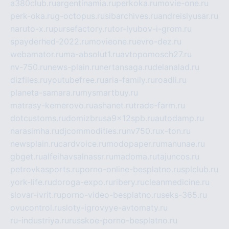
a380club.ru
argentinamia.ru
perkoka.ru
movie-one.ru
perk-oka.ru
g-octopus.ru
sibarchives.ru
andreislyusar.ru
naruto-x.ru
pursefactory.ru
tor-lyubov-i-grom.ru
spayderhed-2022.ru
movieone.ru
evro-dez.ru
webamator.ru
ma-absolut1.ru
avtopomosch27.ru
nv-750.ru
news-plain.ru
nertansaga.ru
delanalad.ru
dizfiles.ru
youtubefree.ru
aria-family.ru
roadli.ru
planeta-samara.ru
mysmartbuy.ru
matrasy-kemerovo.ru
ashanet.ru
trade-farm.ru
dotcustoms.ru
domizbrusa9x12spb.ru
autodamp.ru
narasimha.ru
djcommodities.ru
nv750.ru
x-ton.ru
newsplain.ru
cardvoice.ru
modopaper.ru
manunae.ru
gbget.ru
alfeihavsalnassr.ru
madoma.ru
tajuncos.ru
petrovkasports.ru
porno-online-besplatno.ru
splclub.ru
york-life.ru
doroga-expo.ru
ribery.ru
cleanmedicine.ru
slovar-ivrit.ru
porno-video-besplatno.ru
seks-365.ru
ovucontrol.ru
sloty-igrovyye-avtomaty.ru
ru-industriya.ru
russkoe-porno-besplatno.ru