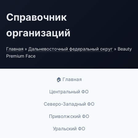
Справочник
организаций
Главная
»
Дальневосточный федеральный округ
» Beauty
Premium Face
🏠 Главная
Центральный ФО
Северо-Западный ФО
Приволжский ФО
Уральский ФО