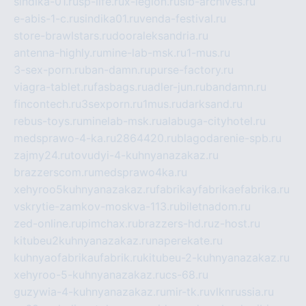
sindika-01.ru
sp-life.ru
x-legion.ru
sib-archives.ru
e-abis-1-c.ru
sindika01.ru
venda-festival.ru
store-brawlstars.ru
dooraleksandria.ru
antenna-highly.ru
mine-lab-msk.ru
1-mus.ru
3-sex-porn.ru
ban-damn.ru
purse-factory.ru
viagra-tablet.ru
fasbags.ru
adler-jun.ru
bandamn.ru
fincontech.ru
3sexporn.ru
1mus.ru
darksand.ru
rebus-toys.ru
minelab-msk.ru
alabuga-cityhotel.ru
medsprawo-4-ka.ru
2864420.ru
blagodarenie-spb.ru
zajmy24.ru
tovudyi-4-kuhnyanazakaz.ru
brazzerscom.ru
medsprawo4ka.ru
xehyroo5kuhnyanazakaz.ru
fabrikayfabrikaefabrika.ru
vskrytie-zamkov-moskva-113.ru
biletnadom.ru
zed-online.ru
pimchax.ru
brazzers-hd.ru
z-host.ru
kitubeu2kuhnyanazakaz.ru
naperekate.ru
kuhnyaofabrikaufabrik.ru
kitubeu-2-kuhnyanazakaz.ru
xehyroo-5-kuhnyanazakaz.ru
cs-68.ru
guzywia-4-kuhnyanazakaz.ru
mir-tk.ru
vlknrussia.ru