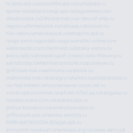
hl-beta.spb.ru
school494.spb.ru
mymubaby.ru
epoha-metalband.ru
ngr.spb.ru
rusgosnews.com
dieselvostok.ru
24hostel.msk.ru
w-dev.ru
f-ship.ru
regsmi.ru
filmnetwork.ru
malinasp.ru
kinosvin.ru
h2o-salon.ru
malutkayork.ru
deltaprim.spb.ru
tango-perm.ru
gooddir.ru
sgv.su
multiki-online.com
webkrasotki.com
cherinvest.ru
detskiy-ostrov.ru
ankou.spb.ru
alvesta1.ru
pdf-creator.ru
nix-files.org.ru
sakhatoday.ru
elektrikersymboler.ru
sputnikyes.ru
golf2club.msk.ru
aeforums.ru
zallclub.ru
multimodal.msk.ru
habaigry.ru
haikko.ru
sobakopedia.ru
isz-fest.ru
ewnc.info
screensaver-clock.net.ru
volnav.spb.ru
comnat.ru
npf.net.ru
7bit.pp.ru
kalugatur.ru
tesiaes.ru
card.com.ru
kazanka.spb.ru
gildiya-kuznecov.ru
kameryboavision.ru
griffoncom.spb.ru
fabrika-emotsiy.ru
PARK-MATROSOVA.RU
agat.spb.ru
avtoyurist-moskva1.ru
hardware.org.ru
схема-авто.рф