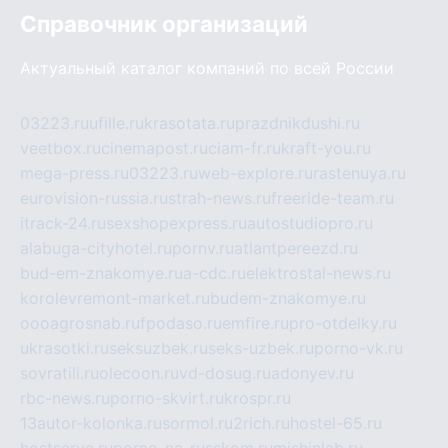
Справочник организаций
Актуальный каталог компаний по всей России
03223.ru
ufille.ru
krasotata.ru
prazdnikdushi.ru
veetbox.ru
cinemapost.ru
ciam-fr.ru
kraft-you.ru
mega-press.ru
03223.ru
web-explore.ru
rastenuya.ru
eurovision-russia.ru
strah-news.ru
freeride-team.ru
itrack-24.ru
sexshopexpress.ru
autostudiopro.ru
alabuga-cityhotel.ru
pornv.ru
atlantpereezd.ru
bud-em-znakomye.ru
a-cdc.ru
elektrostal-news.ru
korolevremont-market.ru
budem-znakomye.ru
oooagrosnab.ru
fpodaso.ru
emfire.ru
pro-otdelky.ru
ukrasotki.ru
seksuzbek.ru
seks-uzbek.ru
porno-vk.ru
sovratili.ru
olecoon.ru
vd-dosug.ru
adonyev.ru
rbc-news.ru
porno-skvirt.ru
krospr.ru
13autor-kolonka.ru
sormol.ru
2rich.ru
hostel-65.ru
hostserve.ru
porno-na-russkom.ru
mishinlab.ru