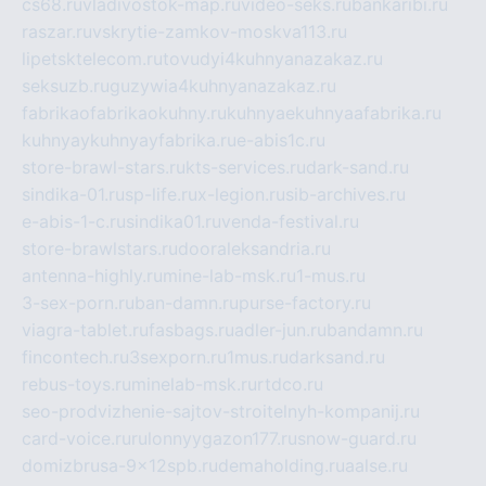
cs68.ru
vladivostok-map.ru
video-seks.ru
bankaribi.ru
raszar.ru
vskrytie-zamkov-moskva113.ru
lipetsktelecom.ru
tovudyi4kuhnyanazakaz.ru
seksuzb.ru
guzywia4kuhnyanazakaz.ru
fabrikaofabrikaokuhny.ru
kuhnyaekuhnyaafabrika.ru
kuhnyaykuhnyayfabrika.ru
e-abis1c.ru
store-brawl-stars.ru
kts-services.ru
dark-sand.ru
sindika-01.ru
sp-life.ru
x-legion.ru
sib-archives.ru
e-abis-1-c.ru
sindika01.ru
venda-festival.ru
store-brawlstars.ru
dooraleksandria.ru
antenna-highly.ru
mine-lab-msk.ru
1-mus.ru
3-sex-porn.ru
ban-damn.ru
purse-factory.ru
viagra-tablet.ru
fasbags.ru
adler-jun.ru
bandamn.ru
fincontech.ru
3sexporn.ru
1mus.ru
darksand.ru
rebus-toys.ru
minelab-msk.ru
rtdco.ru
seo-prodvizhenie-sajtov-stroitelnyh-kompanij.ru
card-voice.ru
rulonnyygazon177.ru
snow-guard.ru
domizbrusa-9x12spb.ru
demaholding.ru
aalse.ru