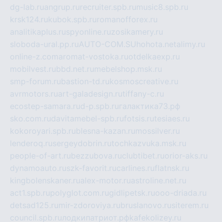
dg-lab.ru
angrup.ru
recruiter.spb.ru
music8.spb.ru
krsk124.ru
kubok.spb.ru
romanofforex.ru
analitikaplus.ru
spyonline.ru
zosikamery.ru
sloboda-ural.pp.ru
AUTO-COM.SU
hohota.net
alimy.ru
online-z.com
aromat-vostoka.ru
otdelkaexp.ru
mobilvest.ru
bbd.net.ru
mebelshop.msk.ru
smp-forum.ru
bastion-td.ru
kosmoscreative.ru
avrmotors.ru
art-galadesign.ru
tiffany-c.ru
ecostep-samara.ru
d-p.spb.ru
галактика73.рф
sko.com.ru
davitamebel-spb.ru
fotsis.ru
tesiaes.ru
kokoroyari.spb.ru
blesna-kazan.ru
mossilver.ru
lenderoq.ru
sergeydobrin.ru
tochkazvuka.msk.ru
people-of-art.ru
bezzubova.ru
clubtibet.ru
orior-aks.ru
dynamoauto.ru
szk-favorit.ru
carlines.ru
flatnsk.ru
kingbolenskaner.ru
alex-motor.ru
astroline.net.ru
act1.spb.ru
polyglot.com.ru
gidlipetsk.ru
ooo-driada.ru
detsad125.ru
mir-zdoroviya.ru
bruslanovo.ru
siterem.ru
council.spb.ru
лодкипатриот.рф
kafekolizey.ru