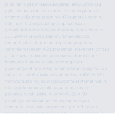
iclub.net.ru
gazon-easy.ru
sugarepilekb.ru
grinox.ru
pylesostineco.ru
msts-ozarenie.ru
kameryjooan.ru
artemovskij.ru
dopler.spb.ru
aid70.ru
metall-perm.ru
ndm.msk.ru
ratingzooshop.ru
apiaccess.ru
globalautotrade.info
bezverhovskoe.ru
drsschool.ru
ZOOSMART.SPB.RU
dalakony.ru
medikijob.ru
remontt.spb.ru
photostudia.spb.ru
myragon.ru
terramia.ru
academy62.ru
gardengallereya.ru
rti.com.ru
artem-news.ru
biserinca.ru
krasnodarkurort.com
imshowtv.ru
mebel-v-tule.ru
mobtopik.ru
pcsecurity.net.ru
tool-sib.ru
multimetrunit.ru
sp-tour.ru
fan-cs.ru
santeh-russia.ru
symbian9.net.ru
DSHAIR.RU
tmmotors.spb.ru
xjocuricopii.com
musavtomat.msk.ru
obustrojdom.ru
sovetcik.ru
ybaranovskaya.ru
ppknews.ru
cult-alshei.ru
JAPANRUSSIA.RU
proekciyamebel.ru
imper-finans.ru
rim.org.ru
glamourai.ru
brassminus.ru
zabor-pro.ru
ftn.pp.ru
dorogoe58.ru
laimengpacker.ru
kuzova-zapchasti.ru