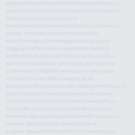
gegenjustizunrecht.ru
autobalashov.ru
utrovortu.ru
spiski-firm.ru
elara-m.ru
kinomusorka.ru
mkcslava.ru
2bets.ru
vintovoykompressor.ru
birminghamvsfulham.ru
sarmat-komp.ru
pioneeri.ru
amadis-chocolate.ru
shkurki-karakulya.ru
kanotiforet.spb.ru
tutmassage.ru
ecolog.org.ru
praga.spb.ru
falcorussia.ru
autodoctorservis.ru
kamertondom.spb.ru
net-life.net.ru
avto-vozim.ru
sakhcamera.ru
alliance-electro.spb.ru
stroyavt.ru
controlweb1.ru
tdsak74.ru
kinzozo-ru.ru
kvotka.ru
iron-snab.ru
costa-bella.ru
eugrus.pp.ru
associaciya39.ru
primexpo.spb.ru
bezmorchin.ru
ia2.ru
cpt21.ru
ispecspb.ru
regahost.ru
kolosok-elita.ru
tae-kwon.ru
consrio.com.ru
insiam.ru
avegainfo.ru
archery161.ru
bigencyclica.ru
vlast16.ru
korru.net
sarmiento.spb.su
extelopedia.ru
lammin-suo.spb.ru
iskatour.spb.ru
snpi.org.ru
running-line.ru
krygeva-spa.ru
chel.net.ru
rust-loco.ru
dugshop.ru