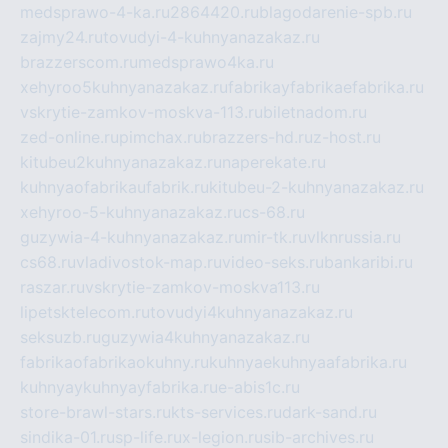
medsprawo-4-ka.ru
2864420.ru
blagodarenie-spb.ru
zajmy24.ru
tovudyi-4-kuhnyanazakaz.ru
brazzerscom.ru
medsprawo4ka.ru
xehyroo5kuhnyanazakaz.ru
fabrikayfabrikaefabrika.ru
vskrytie-zamkov-moskva-113.ru
biletnadom.ru
zed-online.ru
pimchax.ru
brazzers-hd.ru
z-host.ru
kitubeu2kuhnyanazakaz.ru
naperekate.ru
kuhnyaofabrikaufabrik.ru
kitubeu-2-kuhnyanazakaz.ru
xehyroo-5-kuhnyanazakaz.ru
cs-68.ru
guzywia-4-kuhnyanazakaz.ru
mir-tk.ru
vlknrussia.ru
cs68.ru
vladivostok-map.ru
video-seks.ru
bankaribi.ru
raszar.ru
vskrytie-zamkov-moskva113.ru
lipetsktelecom.ru
tovudyi4kuhnyanazakaz.ru
seksuzb.ru
guzywia4kuhnyanazakaz.ru
fabrikaofabrikaokuhny.ru
kuhnyaekuhnyaafabrika.ru
kuhnyaykuhnyayfabrika.ru
e-abis1c.ru
store-brawl-stars.ru
kts-services.ru
dark-sand.ru
sindika-01.ru
sp-life.ru
x-legion.ru
sib-archives.ru