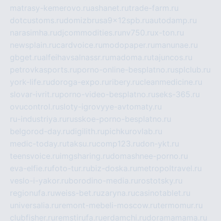
matrasy-kemerovo.ru
ashanet.ru
trade-farm.ru
dotcustoms.ru
domizbrusa9x12spb.ru
autodamp.ru
narasimha.ru
djcommodities.ru
nv750.ru
x-ton.ru
newsplain.ru
cardvoice.ru
modopaper.ru
manunae.ru
gbget.ru
alfeihavsalnassr.ru
madoma.ru
tajuncos.ru
petrovkasports.ru
porno-online-besplatno.ru
splclub.ru
york-life.ru
doroga-expo.ru
ribery.ru
cleanmedicine.ru
slovar-ivrit.ru
porno-video-besplatno.ru
seks-365.ru
ovucontrol.ru
sloty-igrovyye-avtomaty.ru
ru-industriya.ru
russkoe-porno-besplatno.ru
belgorod-day.ru
digilith.ru
pichkurovlab.ru
medic-today.ru
taksu.ru
comp123.ru
don-ykt.ru
teensvoice.ru
imgsharing.ru
domashnee-porno.ru
eva-elfie.ru
foto-tur.ru
biz-doska.ru
metropoltravel.ru
veslo-i-yakor.ru
borodino-media.ru
rostotsky.ru
regionufa.ru
weiss-bet.ru
zaryna.ru
casinotablet.ru
universalia.ru
remont-mebeli-moscow.ru
termomur.ru
clubfisher.ru
remstirufa.ru
erdamchi.ru
doramamama.ru