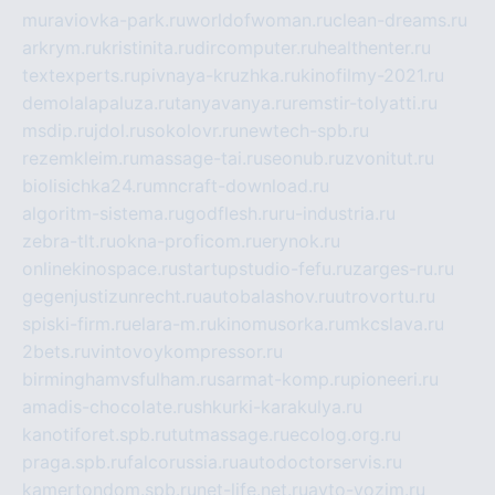
muraviovka-park.ru
worldofwoman.ru
clean-dreams.ru
arkrym.ru
kristinita.ru
dircomputer.ru
healthenter.ru
textexperts.ru
pivnaya-kruzhka.ru
kinofilmy-2021.ru
demolalapaluza.ru
tanyavanya.ru
remstir-tolyatti.ru
msdip.ru
jdol.ru
sokolovr.ru
newtech-spb.ru
rezemkleim.ru
massage-tai.ru
seonub.ru
zvonitut.ru
biolisichka24.ru
mncraft-download.ru
algoritm-sistema.ru
godflesh.ru
ru-industria.ru
zebra-tlt.ru
okna-proficom.ru
erynok.ru
onlinekinospace.ru
startupstudio-fefu.ru
zarges-ru.ru
gegenjustizunrecht.ru
autobalashov.ru
utrovortu.ru
spiski-firm.ru
elara-m.ru
kinomusorka.ru
mkcslava.ru
2bets.ru
vintovoykompressor.ru
birminghamvsfulham.ru
sarmat-komp.ru
pioneeri.ru
amadis-chocolate.ru
shkurki-karakulya.ru
kanotiforet.spb.ru
tutmassage.ru
ecolog.org.ru
praga.spb.ru
falcorussia.ru
autodoctorservis.ru
kamertondom.spb.ru
net-life.net.ru
avto-vozim.ru