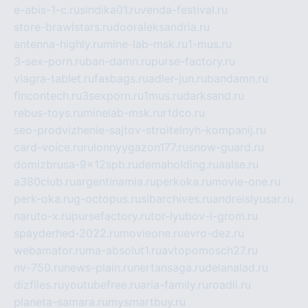
e-abis-1-c.ru
sindika01.ru
venda-festival.ru
store-brawlstars.ru
dooraleksandria.ru
antenna-highly.ru
mine-lab-msk.ru
1-mus.ru
3-sex-porn.ru
ban-damn.ru
purse-factory.ru
viagra-tablet.ru
fasbags.ru
adler-jun.ru
bandamn.ru
fincontech.ru
3sexporn.ru
1mus.ru
darksand.ru
rebus-toys.ru
minelab-msk.ru
rtdco.ru
seo-prodvizhenie-sajtov-stroitelnyh-kompanij.ru
card-voice.ru
rulonnyygazon177.ru
snow-guard.ru
domizbrusa-9x12spb.ru
demaholding.ru
aalse.ru
a380club.ru
argentinamia.ru
perkoka.ru
movie-one.ru
perk-oka.ru
g-octopus.ru
sibarchives.ru
andreislyusar.ru
naruto-x.ru
pursefactory.ru
tor-lyubov-i-grom.ru
spayderhed-2022.ru
movieone.ru
evro-dez.ru
webamator.ru
ma-absolut1.ru
avtopomosch27.ru
nv-750.ru
news-plain.ru
nertansaga.ru
delanalad.ru
dizfiles.ru
youtubefree.ru
aria-family.ru
roadli.ru
planeta-samara.ru
mysmartbuy.ru