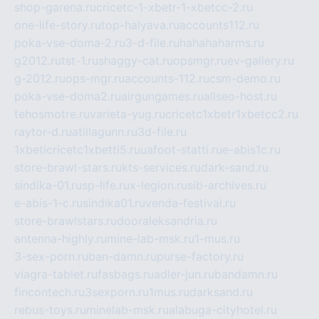
shop-garena.ru
cricetc-1-xbetr-1-xbetcc-2.ru
one-life-story.ru
top-halyava.ru
accounts112.ru
poka-vse-doma-2.ru
3-d-file.ru
hahahaharms.ru
g2012.ru
tst-1.ru
shaggy-cat.ru
opsmgr.ru
ev-gallery.ru
g-2012.ru
ops-mgr.ru
accounts-112.ru
csm-demo.ru
poka-vse-doma2.ru
airgungames.ru
allseo-host.ru
tehosmotre.ru
varieta-yug.ru
cricetc1xbetr1xbetcc2.ru
raytor-d.ru
atillagunn.ru
3d-file.ru
1xbeticricetc1xbetti5.ru
uafoot-statti.ru
e-abis1c.ru
store-brawl-stars.ru
kts-services.ru
dark-sand.ru
sindika-01.ru
sp-life.ru
x-legion.ru
sib-archives.ru
e-abis-1-c.ru
sindika01.ru
venda-festival.ru
store-brawlstars.ru
dooraleksandria.ru
antenna-highly.ru
mine-lab-msk.ru
1-mus.ru
3-sex-porn.ru
ban-damn.ru
purse-factory.ru
viagra-tablet.ru
fasbags.ru
adler-jun.ru
bandamn.ru
fincontech.ru
3sexporn.ru
1mus.ru
darksand.ru
rebus-toys.ru
minelab-msk.ru
alabuga-cityhotel.ru