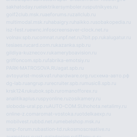
sakhatoday.ru
elektrikersymboler.ru
sputnikyes.ru
golf2club.msk.ru
aeforums.ru
zallclub.ru
multimodal.msk.ru
habaigry.ru
haikko.ru
sobakopedia.ru
isz-fest.ru
ewnc.info
screensaver-clock.net.ru
volnav.spb.ru
comnat.ru
npf.net.ru
7bit.pp.ru
kalugatur.ru
tesiaes.ru
card.com.ru
kazanka.spb.ru
gildiya-kuznecov.ru
kameryboavision.ru
griffoncom.spb.ru
fabrika-emotsiy.ru
PARK-MATROSOVA.RU
agat.spb.ru
avtoyurist-moskva1.ru
hardware.org.ru
схема-авто.рф
dg-lab.ru
angrup.ru
recruiter.spb.ru
music8.spb.ru
krsk124.ru
kubok.spb.ru
romanofforex.ru
analitikaplus.ru
spyonline.ru
zosikamery.ru
sloboda-ural.pp.ru
AUTO-COM.SU
hohota.net
alimy.ru
online-z.com
aromat-vostoka.ru
otdelkaexp.ru
mobilvest.ru
bbd.net.ru
mebelshop.msk.ru
smp-forum.ru
bastion-td.ru
kosmoscreative.ru
avrmotors.ru
art-galadesign.ru
tiffany-c.ru