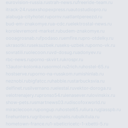
eurovision-russia.ru
strah-news.ru
freeride-team.ru
itrack-24.ru
sexshopexpress.ru
autostudiopro.ru
alabuga-cityhotel.ru
pornv.ru
atlantpereezd.ru
bud-em-znakomye.ru
a-cdc.ru
elektrostal-news.ru
korolevremont-market.ru
budem-znakomye.ru
oooagrosnab.ru
fpodaso.ru
emfire.ru
pro-otdelky.ru
ukrasotki.ru
seksuzbek.ru
seks-uzbek.ru
porno-vk.ru
sovratili.ru
olecoon.ru
vd-dosug.ru
adonyev.ru
rbc-news.ru
porno-skvirt.ru
krospr.ru
13autor-kolonka.ru
sormol.ru
2rich.ru
hostel-65.ru
hostserve.ru
porno-na-russkom.ru
mishinlab.ru
neznobi.ru
bigfatcc.ru
habble.ru
starbucksvia.ru
delfinet.ru
silvernano.ru
elestal.ru
vektor-doroga.ru
velotrenajery.ru
pronso54.ru
lenasever.ru
lovinskix.ru
show-pets.ru
smartnews03.ru
discofoxworld.ru
miraclecoon.ru
pongup.ru
hostel65.ru
liura.ru
glasspb.ru
firehunters.ru
gribowo.ru
gnalis.ru
bulkitula.ru
hometown-france.ru
1-xbeticricetc-1-xbetti-5.ru