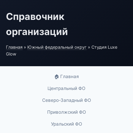
Справочник
организаций
Главная
»
Южный федеральный округ
» Студия Luxe
Glow
🏠 Главная
Центральный ФО
Северо-Западный ФО
Приволжский ФО
Уральский ФО