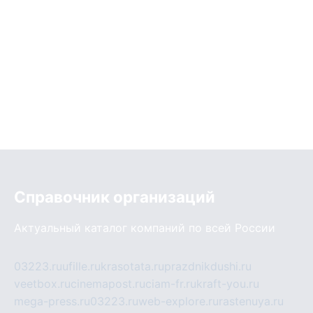
Справочник организаций
Актуальный каталог компаний по всей России
03223.ru
ufille.ru
krasotata.ru
prazdnikdushi.ru
veetbox.ru
cinemapost.ru
ciam-fr.ru
kraft-you.ru
mega-press.ru
03223.ru
web-explore.ru
rastenuya.ru