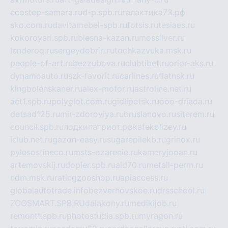
ecostep-samara.ru
d-p.spb.ru
галактика73.рф
sko.com.ru
davitamebel-spb.ru
fotsis.ru
tesiaes.ru
kokoroyari.spb.ru
blesna-kazan.ru
mossilver.ru
lenderoq.ru
sergeydobrin.ru
tochkazvuka.msk.ru
people-of-art.ru
bezzubova.ru
clubtibet.ru
orior-aks.ru
dynamoauto.ru
szk-favorit.ru
carlines.ru
flatnsk.ru
kingbolenskaner.ru
alex-motor.ru
astroline.net.ru
act1.spb.ru
polyglot.com.ru
gidlipetsk.ru
ooo-driada.ru
detsad125.ru
mir-zdoroviya.ru
bruslanovo.ru
siterem.ru
council.spb.ru
лодкипатриот.рф
kafekolizey.ru
iclub.net.ru
gazon-easy.ru
sugarepilekb.ru
grinox.ru
pylesostineco.ru
msts-ozarenie.ru
kameryjooan.ru
artemovskij.ru
dopler.spb.ru
aid70.ru
metall-perm.ru
ndm.msk.ru
ratingzooshop.ru
apiaccess.ru
globalautotrade.info
bezverhovskoe.ru
drsschool.ru
ZOOSMART.SPB.RU
dalakony.ru
medikijob.ru
remontt.spb.ru
photostudia.spb.ru
myragon.ru