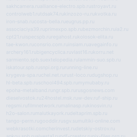
sakhcamera.ru
alliance-electro.spb.ru
stroyavt.ru
controlweb1.ru
tdsak74.ru
kinzozo-ru.ru
kvotka.ru
iron-snab.ru
costa-bella.ru
eugrus.pp.ru
associaciya39.ru
primexpo.spb.ru
bezmorchin.ru
ia2.ru
cpt21.ru
ispecspb.ru
regahost.ru
kolosok-elita.ru
tae-kwon.ru
consrio.com.ru
insiam.ru
avegainfo.ru
archery161.ru
bigencyclica.ru
vlast16.ru
korru.net
sarmiento.spb.su
extelopedia.ru
lammin-suo.spb.ru
iskatour.spb.ru
snpi.org.ru
running-line.ru
krygeva-spa.ru
chel.net.ru
rust-loco.ru
dugshop.ru
hl-beta.spb.ru
school494.spb.ru
mymubaby.ru
epoha-metalband.ru
ngr.spb.ru
rusgosnews.com
dieselvostok.ru
24hostel.msk.ru
w-dev.ru
f-ship.ru
regsmi.ru
filmnetwork.ru
malinasp.ru
kinosvin.ru
h2o-salon.ru
malutkayork.ru
deltaprim.spb.ru
tango-perm.ru
gooddir.ru
sgv.su
multiki-online.com
webkrasotki.com
cherinvest.ru
detskiy-ostrov.ru
ankou.spb.ru
alvesta1.ru
pdf-creator.ru
nix-files.org.ru