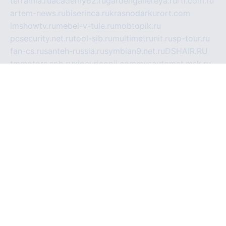
terramia.ru
academy62.ru
gardengallereya.ru
rti.com.ru
artem-news.ru
biserinca.ru
krasnodarkurort.com
imshowtv.ru
mebel-v-tule.ru
mobtopik.ru
pcsecurity.net.ru
tool-sib.ru
multimetrunit.ru
sp-tour.ru
fan-cs.ru
santeh-russia.ru
symbian9.net.ru
DSHAIR.RU
tmmotors.spb.ru
xjocuricopii.com
musavtomat.msk.ru
obustrojdom.ru
sovetcik.ru
ybaranovskaya.ru
ppknews.ru
cult-alshei.ru
JAPANRUSSIA.RU
proekciyamebel.ru
imper-finans.ru
rim.org.ru
glamourai.ru
brassminus.ru
zabor-pro.ru
ftn.pp.ru
dorogoe58.ru
laimengpacker.ru
kuzova-zapchasti.ru
sageerp.ru
taxodrom.ru
dsrazvitie.ru
hardcity.net.ru
ratinghomegames.ru
topservice25.ru
gubernyan.ru
gtglasslined.ru
ii4.ru
tssport.spb.ru
andorra24.com
blackwallstreet.ru
oboimos.ru
optim-doors.com.ru
ikuch.ru
nycr.org.ru
npa21.ru
vremya-ch.spb.ru
desert000.ru
ivtorgi.ru
ifiori.ru
catalog-statei.ru
dcv.org.ru
spetsmaster174.ru
ipkameryhiseeu.ru