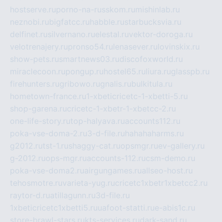
hostserve.ru
porno-na-russkom.ru
mishinlab.ru
neznobi.ru
bigfatcc.ru
habble.ru
starbucksvia.ru
delfinet.ru
silvernano.ru
elestal.ru
vektor-doroga.ru
velotrenajery.ru
pronso54.ru
lenasever.ru
lovinskix.ru
show-pets.ru
smartnews03.ru
discofoxworld.ru
miraclecoon.ru
pongup.ru
hostel65.ru
liura.ru
glasspb.ru
firehunters.ru
gribowo.ru
gnalis.ru
bulkitula.ru
hometown-france.ru
1-xbeticricetc-1-xbetti-5.ru
shop-garena.ru
cricetc-1-xbetr-1-xbetcc-2.ru
one-life-story.ru
top-halyava.ru
accounts112.ru
poka-vse-doma-2.ru
3-d-file.ru
hahahaharms.ru
g2012.ru
tst-1.ru
shaggy-cat.ru
opsmgr.ru
ev-gallery.ru
g-2012.ru
ops-mgr.ru
accounts-112.ru
csm-demo.ru
poka-vse-doma2.ru
airgungames.ru
allseo-host.ru
tehosmotre.ru
varieta-yug.ru
cricetc1xbetr1xbetcc2.ru
raytor-d.ru
atillagunn.ru
3d-file.ru
1xbeticricetc1xbetti5.ru
uafoot-statti.ru
e-abis1c.ru
store-brawl-stars.ru
kts-services.ru
dark-sand.ru