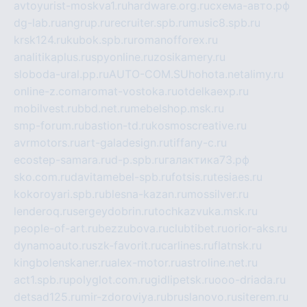
avtoyurist-moskva1.ru
hardware.org.ru
схема-авто.рф
dg-lab.ru
angrup.ru
recruiter.spb.ru
music8.spb.ru
krsk124.ru
kubok.spb.ru
romanofforex.ru
analitikaplus.ru
spyonline.ru
zosikamery.ru
sloboda-ural.pp.ru
AUTO-COM.SU
hohota.net
alimy.ru
online-z.com
aromat-vostoka.ru
otdelkaexp.ru
mobilvest.ru
bbd.net.ru
mebelshop.msk.ru
smp-forum.ru
bastion-td.ru
kosmoscreative.ru
avrmotors.ru
art-galadesign.ru
tiffany-c.ru
ecostep-samara.ru
d-p.spb.ru
галактика73.рф
sko.com.ru
davitamebel-spb.ru
fotsis.ru
tesiaes.ru
kokoroyari.spb.ru
blesna-kazan.ru
mossilver.ru
lenderoq.ru
sergeydobrin.ru
tochkazvuka.msk.ru
people-of-art.ru
bezzubova.ru
clubtibet.ru
orior-aks.ru
dynamoauto.ru
szk-favorit.ru
carlines.ru
flatnsk.ru
kingbolenskaner.ru
alex-motor.ru
astroline.net.ru
act1.spb.ru
polyglot.com.ru
gidlipetsk.ru
ooo-driada.ru
detsad125.ru
mir-zdoroviya.ru
bruslanovo.ru
siterem.ru