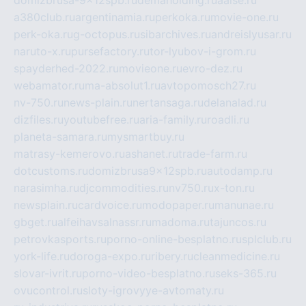
domizbrusa-9x12spb.ru
demaholding.ru
aalse.ru
a380club.ru
argentinamia.ru
perkoka.ru
movie-one.ru
perk-oka.ru
g-octopus.ru
sibarchives.ru
andreislyusar.ru
naruto-x.ru
pursefactory.ru
tor-lyubov-i-grom.ru
spayderhed-2022.ru
movieone.ru
evro-dez.ru
webamator.ru
ma-absolut1.ru
avtopomosch27.ru
nv-750.ru
news-plain.ru
nertansaga.ru
delanalad.ru
dizfiles.ru
youtubefree.ru
aria-family.ru
roadli.ru
planeta-samara.ru
mysmartbuy.ru
matrasy-kemerovo.ru
ashanet.ru
trade-farm.ru
dotcustoms.ru
domizbrusa9x12spb.ru
autodamp.ru
narasimha.ru
djcommodities.ru
nv750.ru
x-ton.ru
newsplain.ru
cardvoice.ru
modopaper.ru
manunae.ru
gbget.ru
alfeihavsalnassr.ru
madoma.ru
tajuncos.ru
petrovkasports.ru
porno-online-besplatno.ru
splclub.ru
york-life.ru
doroga-expo.ru
ribery.ru
cleanmedicine.ru
slovar-ivrit.ru
porno-video-besplatno.ru
seks-365.ru
ovucontrol.ru
sloty-igrovyye-avtomaty.ru