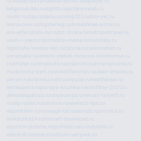
ru-industriya.ru
russkoe-porno-besplatno.ru
belgorod-day.ru
digilith.ru
pichkurovlab.ru
medic-today.ru
taksu.ru
comp123.ru
don-ykt.ru
teensvoice.ru
imgsharing.ru
domashnee-porno.ru
eva-elfie.ru
foto-tur.ru
biz-doska.ru
metropoltravel.ru
veslo-i-yakor.ru
borodino-media.ru
rostotsky.ru
regionufa.ru
weiss-bet.ru
zaryna.ru
casinotablet.ru
universalia.ru
remont-mebeli-moscow.ru
termomur.ru
clubfisher.ru
remstirufa.ru
erdamchi.ru
doramamama.ru
muraviovka-park.ru
worldofwoman.ru
clean-dreams.ru
arkrym.ru
kristinita.ru
dircomputer.ru
healthenter.ru
textexperts.ru
pivnaya-kruzhka.ru
kinofilmy-2021.ru
demolalapaluza.ru
tanyavanya.ru
remstir-tolyatti.ru
msdip.ru
jdol.ru
sokolovr.ru
newtech-spb.ru
rezemkleim.ru
massage-tai.ru
seonub.ru
zvonitut.ru
biolisichka24.ru
mncraft-download.ru
algoritm-sistema.ru
godflesh.ru
ru-industria.ru
zebra-tlt.ru
okna-proficom.ru
erynok.ru