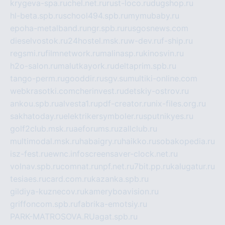
krygeva-spa.ru
chel.net.ru
rust-loco.ru
dugshop.ru
hl-beta.spb.ru
school494.spb.ru
mymubaby.ru
epoha-metalband.ru
ngr.spb.ru
rusgosnews.com
dieselvostok.ru
24hostel.msk.ru
w-dev.ru
f-ship.ru
regsmi.ru
filmnetwork.ru
malinasp.ru
kinosvin.ru
h2o-salon.ru
malutkayork.ru
deltaprim.spb.ru
tango-perm.ru
gooddir.ru
sgv.su
multiki-online.com
webkrasotki.com
cherinvest.ru
detskiy-ostrov.ru
ankou.spb.ru
alvesta1.ru
pdf-creator.ru
nix-files.org.ru
sakhatoday.ru
elektrikersymboler.ru
sputnikyes.ru
golf2club.msk.ru
aeforums.ru
zallclub.ru
multimodal.msk.ru
habaigry.ru
haikko.ru
sobakopedia.ru
isz-fest.ru
ewnc.info
screensaver-clock.net.ru
volnav.spb.ru
comnat.ru
npf.net.ru
7bit.pp.ru
kalugatur.ru
tesiaes.ru
card.com.ru
kazanka.spb.ru
gildiya-kuznecov.ru
kameryboavision.ru
griffoncom.spb.ru
fabrika-emotsiy.ru
PARK-MATROSOVA.RU
agat.spb.ru