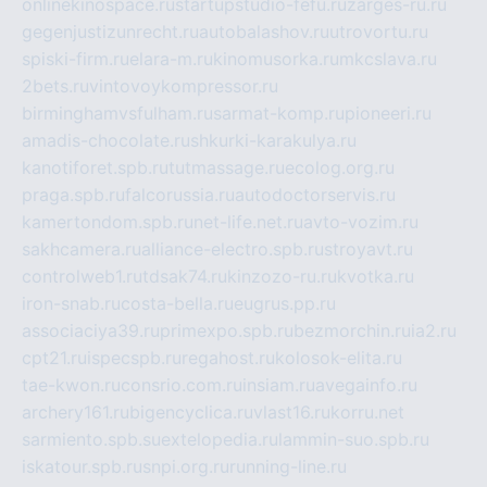
onlinekinospace.ru
startupstudio-fefu.ru
zarges-ru.ru
gegenjustizunrecht.ru
autobalashov.ru
utrovortu.ru
spiski-firm.ru
elara-m.ru
kinomusorka.ru
mkcslava.ru
2bets.ru
vintovoykompressor.ru
birminghamvsfulham.ru
sarmat-komp.ru
pioneeri.ru
amadis-chocolate.ru
shkurki-karakulya.ru
kanotiforet.spb.ru
tutmassage.ru
ecolog.org.ru
praga.spb.ru
falcorussia.ru
autodoctorservis.ru
kamertondom.spb.ru
net-life.net.ru
avto-vozim.ru
sakhcamera.ru
alliance-electro.spb.ru
stroyavt.ru
controlweb1.ru
tdsak74.ru
kinzozo-ru.ru
kvotka.ru
iron-snab.ru
costa-bella.ru
eugrus.pp.ru
associaciya39.ru
primexpo.spb.ru
bezmorchin.ru
ia2.ru
cpt21.ru
ispecspb.ru
regahost.ru
kolosok-elita.ru
tae-kwon.ru
consrio.com.ru
insiam.ru
avegainfo.ru
archery161.ru
bigencyclica.ru
vlast16.ru
korru.net
sarmiento.spb.su
extelopedia.ru
lammin-suo.spb.ru
iskatour.spb.ru
snpi.org.ru
running-line.ru