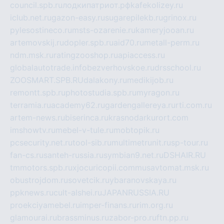
council.spb.ru
лодкипатриот.рф
kafekolizey.ru
iclub.net.ru
gazon-easy.ru
sugarepilekb.ru
grinox.ru
pylesostineco.ru
msts-ozarenie.ru
kameryjooan.ru
artemovskij.ru
dopler.spb.ru
aid70.ru
metall-perm.ru
ndm.msk.ru
ratingzooshop.ru
apiaccess.ru
globalautotrade.info
bezverhovskoe.ru
drsschool.ru
ZOOSMART.SPB.RU
dalakony.ru
medikijob.ru
remontt.spb.ru
photostudia.spb.ru
myragon.ru
terramia.ru
academy62.ru
gardengallereya.ru
rti.com.ru
artem-news.ru
biserinca.ru
krasnodarkurort.com
imshowtv.ru
mebel-v-tule.ru
mobtopik.ru
pcsecurity.net.ru
tool-sib.ru
multimetrunit.ru
sp-tour.ru
fan-cs.ru
santeh-russia.ru
symbian9.net.ru
DSHAIR.RU
tmmotors.spb.ru
xjocuricopii.com
musavtomat.msk.ru
obustrojdom.ru
sovetcik.ru
ybaranovskaya.ru
ppknews.ru
cult-alshei.ru
JAPANRUSSIA.RU
proekciyamebel.ru
imper-finans.ru
rim.org.ru
glamourai.ru
brassminus.ru
zabor-pro.ru
ftn.pp.ru