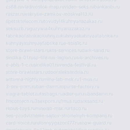
cs68.ru
vladivostok-map.ru
video-seks.ru
bankaribi.ru
raszar.ru
vskrytie-zamkov-moskva113.ru
lipetsktelecom.ru
tovudyi4kuhnyanazakaz.ru
seksuzb.ru
guzywia4kuhnyanazakaz.ru
fabrikaofabrikaokuhny.ru
kuhnyaekuhnyaafabrika.ru
kuhnyaykuhnyayfabrika.ru
e-abis1c.ru
store-brawl-stars.ru
kts-services.ru
dark-sand.ru
sindika-01.ru
sp-life.ru
x-legion.ru
sib-archives.ru
e-abis-1-c.ru
sindika01.ru
venda-festival.ru
store-brawlstars.ru
dooraleksandria.ru
antenna-highly.ru
mine-lab-msk.ru
1-mus.ru
3-sex-porn.ru
ban-damn.ru
purse-factory.ru
viagra-tablet.ru
fasbags.ru
adler-jun.ru
bandamn.ru
fincontech.ru
3sexporn.ru
1mus.ru
darksand.ru
rebus-toys.ru
minelab-msk.ru
rtdco.ru
seo-prodvizhenie-sajtov-stroitelnyh-kompanij.ru
card-voice.ru
rulonnyygazon177.ru
snow-guard.ru