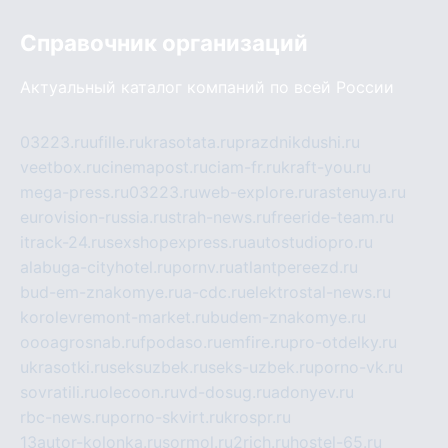
Справочник организаций
Актуальный каталог компаний по всей России
03223.ru
ufille.ru
krasotata.ru
prazdnikdushi.ru
veetbox.ru
cinemapost.ru
ciam-fr.ru
kraft-you.ru
mega-press.ru
03223.ru
web-explore.ru
rastenuya.ru
eurovision-russia.ru
strah-news.ru
freeride-team.ru
itrack-24.ru
sexshopexpress.ru
autostudiopro.ru
alabuga-cityhotel.ru
pornv.ru
atlantpereezd.ru
bud-em-znakomye.ru
a-cdc.ru
elektrostal-news.ru
korolevremont-market.ru
budem-znakomye.ru
oooagrosnab.ru
fpodaso.ru
emfire.ru
pro-otdelky.ru
ukrasotki.ru
seksuzbek.ru
seks-uzbek.ru
porno-vk.ru
sovratili.ru
olecoon.ru
vd-dosug.ru
adonyev.ru
rbc-news.ru
porno-skvirt.ru
krospr.ru
13autor-kolonka.ru
sormol.ru
2rich.ru
hostel-65.ru