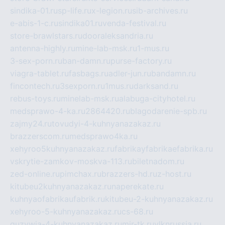
sindika-01.ru
sp-life.ru
x-legion.ru
sib-archives.ru
e-abis-1-c.ru
sindika01.ru
venda-festival.ru
store-brawlstars.ru
dooraleksandria.ru
antenna-highly.ru
mine-lab-msk.ru
1-mus.ru
3-sex-porn.ru
ban-damn.ru
purse-factory.ru
viagra-tablet.ru
fasbags.ru
adler-jun.ru
bandamn.ru
fincontech.ru
3sexporn.ru
1mus.ru
darksand.ru
rebus-toys.ru
minelab-msk.ru
alabuga-cityhotel.ru
medsprawo-4-ka.ru
2864420.ru
blagodarenie-spb.ru
zajmy24.ru
tovudyi-4-kuhnyanazakaz.ru
brazzerscom.ru
medsprawo4ka.ru
xehyroo5kuhnyanazakaz.ru
fabrikayfabrikaefabrika.ru
vskrytie-zamkov-moskva-113.ru
biletnadom.ru
zed-online.ru
pimchax.ru
brazzers-hd.ru
z-host.ru
kitubeu2kuhnyanazakaz.ru
naperekate.ru
kuhnyaofabrikaufabrik.ru
kitubeu-2-kuhnyanazakaz.ru
xehyroo-5-kuhnyanazakaz.ru
cs-68.ru
guzywia-4-kuhnyanazakaz.ru
mir-tk.ru
vlknrussia.ru