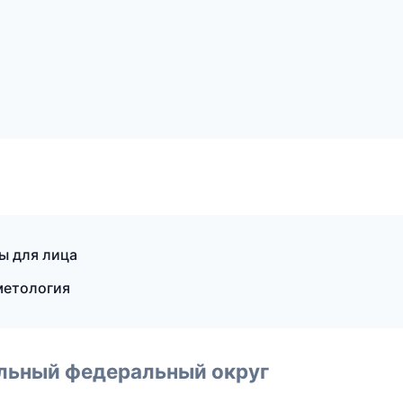
ы для лица
метология
альный федеральный округ