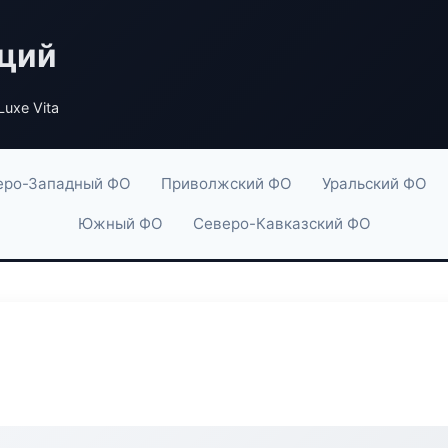
аций
Luxe Vita
еро-Западный ФО
Приволжский ФО
Уральский ФО
Южный ФО
Северо-Кавказский ФО