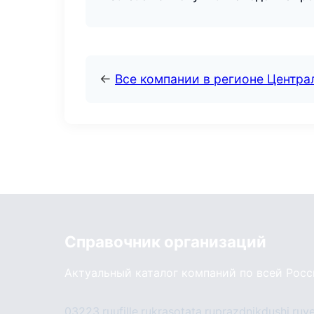
←
Все компании в регионе Центр
Справочник организаций
Актуальный каталог компаний по всей Рос
03223.ru
ufille.ru
krasotata.ru
prazdnikdushi.ru
v