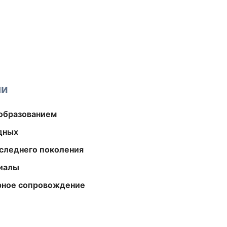
ми
образованием
одных
следнего поколения
риалы
урное сопровождение