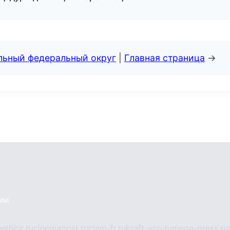
альный федеральный округ
|
Главная страница
→
сии
eetbox.ru
cinemapost.ru
ciam-fr.ru
kraft-you.ru
mega-press.ru