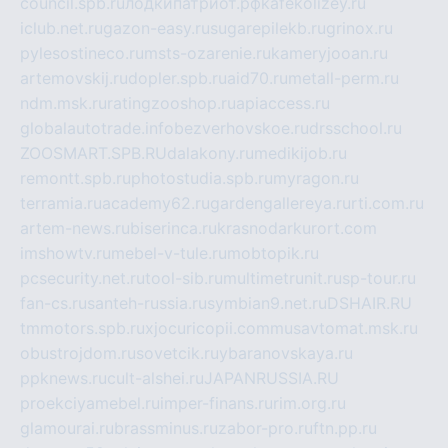
council.spb.ru
лодкипатриот.рф
kafekolizey.ru
iclub.net.ru
gazon-easy.ru
sugarepilekb.ru
grinox.ru
pylesostineco.ru
msts-ozarenie.ru
kameryjooan.ru
artemovskij.ru
dopler.spb.ru
aid70.ru
metall-perm.ru
ndm.msk.ru
ratingzooshop.ru
apiaccess.ru
globalautotrade.info
bezverhovskoe.ru
drsschool.ru
ZOOSMART.SPB.RU
dalakony.ru
medikijob.ru
remontt.spb.ru
photostudia.spb.ru
myragon.ru
terramia.ru
academy62.ru
gardengallereya.ru
rti.com.ru
artem-news.ru
biserinca.ru
krasnodarkurort.com
imshowtv.ru
mebel-v-tule.ru
mobtopik.ru
pcsecurity.net.ru
tool-sib.ru
multimetrunit.ru
sp-tour.ru
fan-cs.ru
santeh-russia.ru
symbian9.net.ru
DSHAIR.RU
tmmotors.spb.ru
xjocuricopii.com
musavtomat.msk.ru
obustrojdom.ru
sovetcik.ru
ybaranovskaya.ru
ppknews.ru
cult-alshei.ru
JAPANRUSSIA.RU
proekciyamebel.ru
imper-finans.ru
rim.org.ru
glamourai.ru
brassminus.ru
zabor-pro.ru
ftn.pp.ru