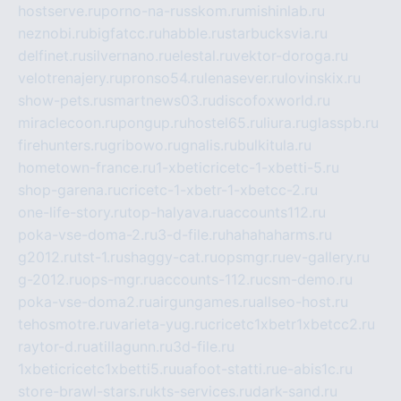
hostserve.ru
porno-na-russkom.ru
mishinlab.ru
neznobi.ru
bigfatcc.ru
habble.ru
starbucksvia.ru
delfinet.ru
silvernano.ru
elestal.ru
vektor-doroga.ru
velotrenajery.ru
pronso54.ru
lenasever.ru
lovinskix.ru
show-pets.ru
smartnews03.ru
discofoxworld.ru
miraclecoon.ru
pongup.ru
hostel65.ru
liura.ru
glasspb.ru
firehunters.ru
gribowo.ru
gnalis.ru
bulkitula.ru
hometown-france.ru
1-xbeticricetc-1-xbetti-5.ru
shop-garena.ru
cricetc-1-xbetr-1-xbetcc-2.ru
one-life-story.ru
top-halyava.ru
accounts112.ru
poka-vse-doma-2.ru
3-d-file.ru
hahahaharms.ru
g2012.ru
tst-1.ru
shaggy-cat.ru
opsmgr.ru
ev-gallery.ru
g-2012.ru
ops-mgr.ru
accounts-112.ru
csm-demo.ru
poka-vse-doma2.ru
airgungames.ru
allseo-host.ru
tehosmotre.ru
varieta-yug.ru
cricetc1xbetr1xbetcc2.ru
raytor-d.ru
atillagunn.ru
3d-file.ru
1xbeticricetc1xbetti5.ru
uafoot-statti.ru
e-abis1c.ru
store-brawl-stars.ru
kts-services.ru
dark-sand.ru