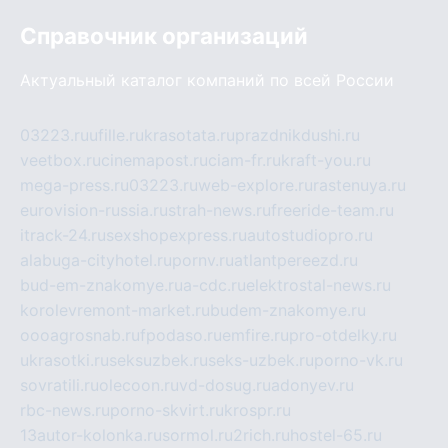
Справочник организаций
Актуальный каталог компаний по всей России
03223.ru
ufille.ru
krasotata.ru
prazdnikdushi.ru
veetbox.ru
cinemapost.ru
ciam-fr.ru
kraft-you.ru
mega-press.ru
03223.ru
web-explore.ru
rastenuya.ru
eurovision-russia.ru
strah-news.ru
freeride-team.ru
itrack-24.ru
sexshopexpress.ru
autostudiopro.ru
alabuga-cityhotel.ru
pornv.ru
atlantpereezd.ru
bud-em-znakomye.ru
a-cdc.ru
elektrostal-news.ru
korolevremont-market.ru
budem-znakomye.ru
oooagrosnab.ru
fpodaso.ru
emfire.ru
pro-otdelky.ru
ukrasotki.ru
seksuzbek.ru
seks-uzbek.ru
porno-vk.ru
sovratili.ru
olecoon.ru
vd-dosug.ru
adonyev.ru
rbc-news.ru
porno-skvirt.ru
krospr.ru
13autor-kolonka.ru
sormol.ru
2rich.ru
hostel-65.ru