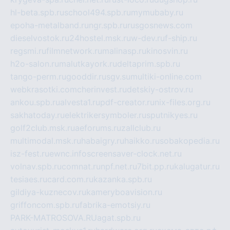
hl-beta.spb.ru
school494.spb.ru
mymubaby.ru
epoha-metalband.ru
ngr.spb.ru
rusgosnews.com
dieselvostok.ru
24hostel.msk.ru
w-dev.ru
f-ship.ru
regsmi.ru
filmnetwork.ru
malinasp.ru
kinosvin.ru
h2o-salon.ru
malutkayork.ru
deltaprim.spb.ru
tango-perm.ru
gooddir.ru
sgv.su
multiki-online.com
webkrasotki.com
cherinvest.ru
detskiy-ostrov.ru
ankou.spb.ru
alvesta1.ru
pdf-creator.ru
nix-files.org.ru
sakhatoday.ru
elektrikersymboler.ru
sputnikyes.ru
golf2club.msk.ru
aeforums.ru
zallclub.ru
multimodal.msk.ru
habaigry.ru
haikko.ru
sobakopedia.ru
isz-fest.ru
ewnc.info
screensaver-clock.net.ru
volnav.spb.ru
comnat.ru
npf.net.ru
7bit.pp.ru
kalugatur.ru
tesiaes.ru
card.com.ru
kazanka.spb.ru
gildiya-kuznecov.ru
kameryboavision.ru
griffoncom.spb.ru
fabrika-emotsiy.ru
PARK-MATROSOVA.RU
agat.spb.ru