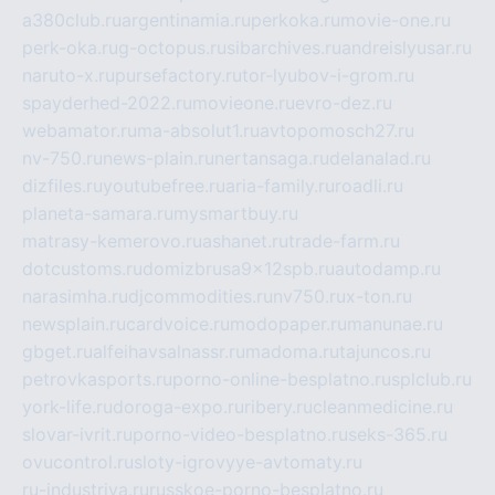
a380club.ru
argentinamia.ru
perkoka.ru
movie-one.ru
perk-oka.ru
g-octopus.ru
sibarchives.ru
andreislyusar.ru
naruto-x.ru
pursefactory.ru
tor-lyubov-i-grom.ru
spayderhed-2022.ru
movieone.ru
evro-dez.ru
webamator.ru
ma-absolut1.ru
avtopomosch27.ru
nv-750.ru
news-plain.ru
nertansaga.ru
delanalad.ru
dizfiles.ru
youtubefree.ru
aria-family.ru
roadli.ru
planeta-samara.ru
mysmartbuy.ru
matrasy-kemerovo.ru
ashanet.ru
trade-farm.ru
dotcustoms.ru
domizbrusa9x12spb.ru
autodamp.ru
narasimha.ru
djcommodities.ru
nv750.ru
x-ton.ru
newsplain.ru
cardvoice.ru
modopaper.ru
manunae.ru
gbget.ru
alfeihavsalnassr.ru
madoma.ru
tajuncos.ru
petrovkasports.ru
porno-online-besplatno.ru
splclub.ru
york-life.ru
doroga-expo.ru
ribery.ru
cleanmedicine.ru
slovar-ivrit.ru
porno-video-besplatno.ru
seks-365.ru
ovucontrol.ru
sloty-igrovyye-avtomaty.ru
ru-industriya.ru
russkoe-porno-besplatno.ru