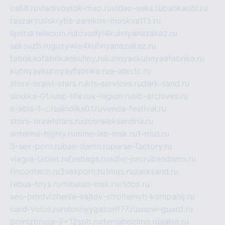
cs68.ru
vladivostok-map.ru
video-seks.ru
bankaribi.ru
raszar.ru
vskrytie-zamkov-moskva113.ru
lipetsktelecom.ru
tovudyi4kuhnyanazakaz.ru
seksuzb.ru
guzywia4kuhnyanazakaz.ru
fabrikaofabrikaokuhny.ru
kuhnyaekuhnyaafabrika.ru
kuhnyaykuhnyayfabrika.ru
e-abis1c.ru
store-brawl-stars.ru
kts-services.ru
dark-sand.ru
sindika-01.ru
sp-life.ru
x-legion.ru
sib-archives.ru
e-abis-1-c.ru
sindika01.ru
venda-festival.ru
store-brawlstars.ru
dooraleksandria.ru
antenna-highly.ru
mine-lab-msk.ru
1-mus.ru
3-sex-porn.ru
ban-damn.ru
purse-factory.ru
viagra-tablet.ru
fasbags.ru
adler-jun.ru
bandamn.ru
fincontech.ru
3sexporn.ru
1mus.ru
darksand.ru
rebus-toys.ru
minelab-msk.ru
rtdco.ru
seo-prodvizhenie-sajtov-stroitelnyh-kompanij.ru
card-voice.ru
rulonnyygazon177.ru
snow-guard.ru
domizbrusa-9x12spb.ru
demaholding.ru
aalse.ru