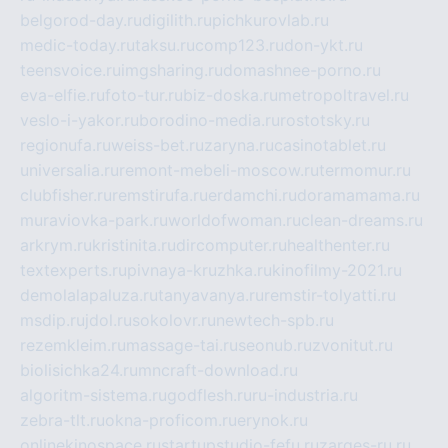
belgorod-day.ru
digilith.ru
pichkurovlab.ru
medic-today.ru
taksu.ru
comp123.ru
don-ykt.ru
teensvoice.ru
imgsharing.ru
domashnee-porno.ru
eva-elfie.ru
foto-tur.ru
biz-doska.ru
metropoltravel.ru
veslo-i-yakor.ru
borodino-media.ru
rostotsky.ru
regionufa.ru
weiss-bet.ru
zaryna.ru
casinotablet.ru
universalia.ru
remont-mebeli-moscow.ru
termomur.ru
clubfisher.ru
remstirufa.ru
erdamchi.ru
doramamama.ru
muraviovka-park.ru
worldofwoman.ru
clean-dreams.ru
arkrym.ru
kristinita.ru
dircomputer.ru
healthenter.ru
textexperts.ru
pivnaya-kruzhka.ru
kinofilmy-2021.ru
demolalapaluza.ru
tanyavanya.ru
remstir-tolyatti.ru
msdip.ru
jdol.ru
sokolovr.ru
newtech-spb.ru
rezemkleim.ru
massage-tai.ru
seonub.ru
zvonitut.ru
biolisichka24.ru
mncraft-download.ru
algoritm-sistema.ru
godflesh.ru
ru-industria.ru
zebra-tlt.ru
okna-proficom.ru
erynok.ru
onlinekinospace.ru
startupstudio-fefu.ru
zarges-ru.ru