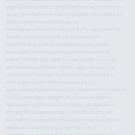
gegenjustizunrecht.ru
autobalashov.ru
utrovortu.ru
spiski-firm.ru
elara-m.ru
kinomusorka.ru
mkcslava.ru
2bets.ru
vintovoykompressor.ru
birminghamvsfulham.ru
sarmat-komp.ru
pioneeri.ru
amadis-chocolate.ru
shkurki-karakulya.ru
kanotiforet.spb.ru
tutmassage.ru
ecolog.org.ru
praga.spb.ru
falcorussia.ru
autodoctorservis.ru
kamertondom.spb.ru
net-life.net.ru
avto-vozim.ru
sakhcamera.ru
alliance-electro.spb.ru
stroyavt.ru
controlweb1.ru
tdsak74.ru
kinzozo-ru.ru
kvotka.ru
iron-snab.ru
costa-bella.ru
eugrus.pp.ru
associaciya39.ru
primexpo.spb.ru
bezmorchin.ru
ia2.ru
cpt21.ru
ispecspb.ru
regahost.ru
kolosok-elita.ru
tae-kwon.ru
consrio.com.ru
insiam.ru
avegainfo.ru
archery161.ru
bigencyclica.ru
vlast16.ru
korru.net
sarmiento.spb.su
extelopedia.ru
lammin-suo.spb.ru
iskatour.spb.ru
snpi.org.ru
running-line.ru
krygeva-spa.ru
chel.net.ru
rust-loco.ru
dugshop.ru