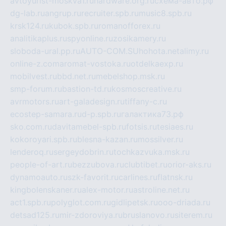
avtoyurist-moskva1.ru
hardware.org.ru
схема-авто.рф
dg-lab.ru
angrup.ru
recruiter.spb.ru
music8.spb.ru
krsk124.ru
kubok.spb.ru
romanofforex.ru
analitikaplus.ru
spyonline.ru
zosikamery.ru
sloboda-ural.pp.ru
AUTO-COM.SU
hohota.net
alimy.ru
online-z.com
aromat-vostoka.ru
otdelkaexp.ru
mobilvest.ru
bbd.net.ru
mebelshop.msk.ru
smp-forum.ru
bastion-td.ru
kosmoscreative.ru
avrmotors.ru
art-galadesign.ru
tiffany-c.ru
ecostep-samara.ru
d-p.spb.ru
галактика73.рф
sko.com.ru
davitamebel-spb.ru
fotsis.ru
tesiaes.ru
kokoroyari.spb.ru
blesna-kazan.ru
mossilver.ru
lenderoq.ru
sergeydobrin.ru
tochkazvuka.msk.ru
people-of-art.ru
bezzubova.ru
clubtibet.ru
orior-aks.ru
dynamoauto.ru
szk-favorit.ru
carlines.ru
flatnsk.ru
kingbolenskaner.ru
alex-motor.ru
astroline.net.ru
act1.spb.ru
polyglot.com.ru
gidlipetsk.ru
ooo-driada.ru
detsad125.ru
mir-zdoroviya.ru
bruslanovo.ru
siterem.ru