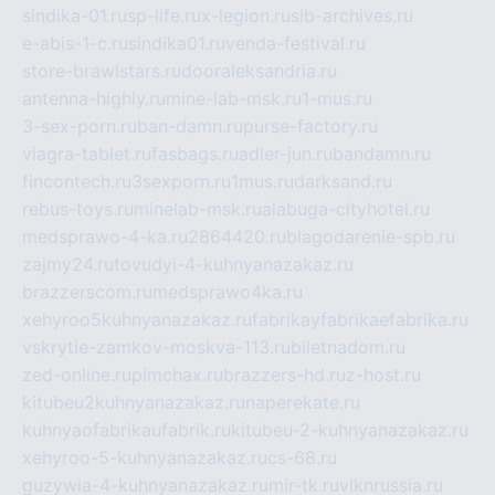
sindika-01.ru
sp-life.ru
x-legion.ru
sib-archives.ru
e-abis-1-c.ru
sindika01.ru
venda-festival.ru
store-brawlstars.ru
dooraleksandria.ru
antenna-highly.ru
mine-lab-msk.ru
1-mus.ru
3-sex-porn.ru
ban-damn.ru
purse-factory.ru
viagra-tablet.ru
fasbags.ru
adler-jun.ru
bandamn.ru
fincontech.ru
3sexporn.ru
1mus.ru
darksand.ru
rebus-toys.ru
minelab-msk.ru
alabuga-cityhotel.ru
medsprawo-4-ka.ru
2864420.ru
blagodarenie-spb.ru
zajmy24.ru
tovudyi-4-kuhnyanazakaz.ru
brazzerscom.ru
medsprawo4ka.ru
xehyroo5kuhnyanazakaz.ru
fabrikayfabrikaefabrika.ru
vskrytie-zamkov-moskva-113.ru
biletnadom.ru
zed-online.ru
pimchax.ru
brazzers-hd.ru
z-host.ru
kitubeu2kuhnyanazakaz.ru
naperekate.ru
kuhnyaofabrikaufabrik.ru
kitubeu-2-kuhnyanazakaz.ru
xehyroo-5-kuhnyanazakaz.ru
cs-68.ru
guzywia-4-kuhnyanazakaz.ru
mir-tk.ru
vlknrussia.ru