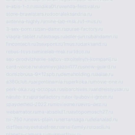
e-abis-1-c.ru
sindika01.ru
venda-festival.ru
store-brawlstars.ru
dooraleksandria.ru
antenna-highly.ru
mine-lab-msk.ru
1-mus.ru
3-sex-porn.ru
ban-damn.ru
purse-factory.ru
viagra-tablet.ru
fasbags.ru
adler-jun.ru
bandamn.ru
fincontech.ru
3sexporn.ru
1mus.ru
darksand.ru
rebus-toys.ru
minelab-msk.ru
rtdco.ru
seo-prodvizhenie-sajtov-stroitelnyh-kompanij.ru
card-voice.ru
rulonnyygazon177.ru
snow-guard.ru
domizbrusa-9x12spb.ru
demaholding.ru
aalse.ru
a380club.ru
argentinamia.ru
perkoka.ru
movie-one.ru
perk-oka.ru
g-octopus.ru
sibarchives.ru
andreislyusar.ru
naruto-x.ru
pursefactory.ru
tor-lyubov-i-grom.ru
spayderhed-2022.ru
movieone.ru
evro-dez.ru
webamator.ru
ma-absolut1.ru
avtopomosch27.ru
nv-750.ru
news-plain.ru
nertansaga.ru
delanalad.ru
dizfiles.ru
youtubefree.ru
aria-family.ru
roadli.ru
planeta-samara.ru
mysmartbuy.ru