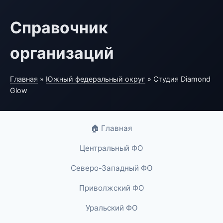
Справочник
организаций
Главная
»
Южный федеральный округ
» Студия Diamond
Glow
🏠 Главная
Центральный ФО
Северо-Западный ФО
Приволжский ФО
Уральский ФО