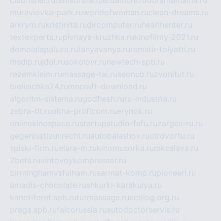
muraviovka-park.ru
worldofwoman.ru
clean-dreams.ru
arkrym.ru
kristinita.ru
dircomputer.ru
healthenter.ru
textexperts.ru
pivnaya-kruzhka.ru
kinofilmy-2021.ru
demolalapaluza.ru
tanyavanya.ru
remstir-tolyatti.ru
msdip.ru
jdol.ru
sokolovr.ru
newtech-spb.ru
rezemkleim.ru
massage-tai.ru
seonub.ru
zvonitut.ru
biolisichka24.ru
mncraft-download.ru
algoritm-sistema.ru
godflesh.ru
ru-industria.ru
zebra-tlt.ru
okna-proficom.ru
erynok.ru
onlinekinospace.ru
startupstudio-fefu.ru
zarges-ru.ru
gegenjustizunrecht.ru
autobalashov.ru
utrovortu.ru
spiski-firm.ru
elara-m.ru
kinomusorka.ru
mkcslava.ru
2bets.ru
vintovoykompressor.ru
birminghamvsfulham.ru
sarmat-komp.ru
pioneeri.ru
amadis-chocolate.ru
shkurki-karakulya.ru
kanotiforet.spb.ru
tutmassage.ru
ecolog.org.ru
praga.spb.ru
falcorussia.ru
autodoctorservis.ru