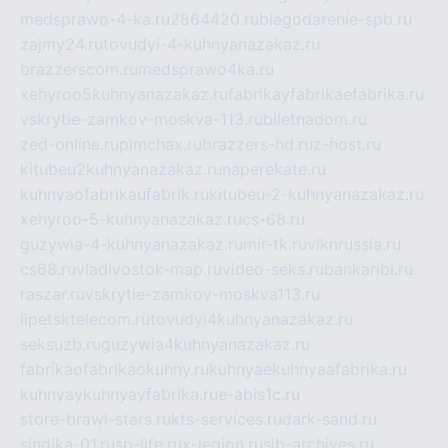
medsprawo-4-ka.ru
2864420.ru
blagodarenie-spb.ru
zajmy24.ru
tovudyi-4-kuhnyanazakaz.ru
brazzerscom.ru
medsprawo4ka.ru
xehyroo5kuhnyanazakaz.ru
fabrikayfabrikaefabrika.ru
vskrytie-zamkov-moskva-113.ru
biletnadom.ru
zed-online.ru
pimchax.ru
brazzers-hd.ru
z-host.ru
kitubeu2kuhnyanazakaz.ru
naperekate.ru
kuhnyaofabrikaufabrik.ru
kitubeu-2-kuhnyanazakaz.ru
xehyroo-5-kuhnyanazakaz.ru
cs-68.ru
guzywia-4-kuhnyanazakaz.ru
mir-tk.ru
vlknrussia.ru
cs68.ru
vladivostok-map.ru
video-seks.ru
bankaribi.ru
raszar.ru
vskrytie-zamkov-moskva113.ru
lipetsktelecom.ru
tovudyi4kuhnyanazakaz.ru
seksuzb.ru
guzywia4kuhnyanazakaz.ru
fabrikaofabrikaokuhny.ru
kuhnyaekuhnyaafabrika.ru
kuhnyaykuhnyayfabrika.ru
e-abis1c.ru
store-brawl-stars.ru
kts-services.ru
dark-sand.ru
sindika-01.ru
sp-life.ru
x-legion.ru
sib-archives.ru