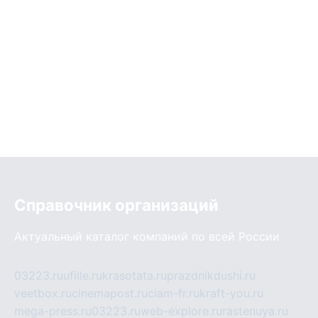
Справочник организаций
Актуальный каталог компаний по всей России
03223.ru
ufille.ru
krasotata.ru
prazdnikdushi.ru
veetbox.ru
cinemapost.ru
ciam-fr.ru
kraft-you.ru
mega-press.ru
03223.ru
web-explore.ru
rastenuya.ru