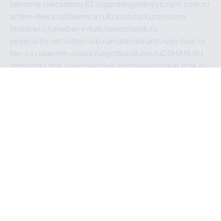
terramia.ru
academy62.ru
gardengallereya.ru
rti.com.ru
artem-news.ru
biserinca.ru
krasnodarkurort.com
imshowtv.ru
mebel-v-tule.ru
mobtopik.ru
pcsecurity.net.ru
tool-sib.ru
multimetrunit.ru
sp-tour.ru
fan-cs.ru
santeh-russia.ru
symbian9.net.ru
DSHAIR.RU
tmmotors.spb.ru
xjocuricopii.com
musavtomat.msk.ru
obustrojdom.ru
sovetcik.ru
ybaranovskaya.ru
ppknews.ru
cult-alshei.ru
JAPANRUSSIA.RU
proekciyamebel.ru
imper-finans.ru
rim.org.ru
glamourai.ru
brassminus.ru
zabor-pro.ru
ftn.pp.ru
dorogoe58.ru
laimengpacker.ru
kuzova-zapchasti.ru
sageerp.ru
taxodrom.ru
dsrazvitie.ru
hardcity.net.ru
ratinghomegames.ru
topservice25.ru
gubernyan.ru
gtglasslined.ru
ii4.ru
tssport.spb.ru
andorra24.com
blackwallstreet.ru
oboimos.ru
optim-doors.com.ru
ikuch.ru
nycr.org.ru
npa21.ru
vremya-ch.spb.ru
desert000.ru
ivtorgi.ru
ifiori.ru
catalog-statei.ru
dcv.org.ru
spetsmaster174.ru
ipkameryhiseeu.ru