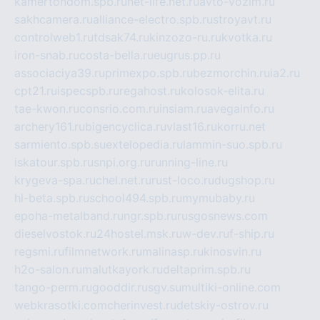
kamertondom.spb.ru
net-life.net.ru
avto-vozim.ru
sakhcamera.ru
alliance-electro.spb.ru
stroyavt.ru
controlweb1.ru
tdsak74.ru
kinzozo-ru.ru
kvotka.ru
iron-snab.ru
costa-bella.ru
eugrus.pp.ru
associaciya39.ru
primexpo.spb.ru
bezmorchin.ru
ia2.ru
cpt21.ru
ispecspb.ru
regahost.ru
kolosok-elita.ru
tae-kwon.ru
consrio.com.ru
insiam.ru
avegainfo.ru
archery161.ru
bigencyclica.ru
vlast16.ru
korru.net
sarmiento.spb.su
extelopedia.ru
lammin-suo.spb.ru
iskatour.spb.ru
snpi.org.ru
running-line.ru
krygeva-spa.ru
chel.net.ru
rust-loco.ru
dugshop.ru
hl-beta.spb.ru
school494.spb.ru
mymubaby.ru
epoha-metalband.ru
ngr.spb.ru
rusgosnews.com
dieselvostok.ru
24hostel.msk.ru
w-dev.ru
f-ship.ru
regsmi.ru
filmnetwork.ru
malinasp.ru
kinosvin.ru
h2o-salon.ru
malutkayork.ru
deltaprim.spb.ru
tango-perm.ru
gooddir.ru
sgv.su
multiki-online.com
webkrasotki.com
cherinvest.ru
detskiy-ostrov.ru