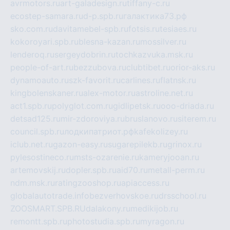
avrmotors.ru
art-galadesign.ru
tiffany-c.ru
ecostep-samara.ru
d-p.spb.ru
галактика73.рф
sko.com.ru
davitamebel-spb.ru
fotsis.ru
tesiaes.ru
kokoroyari.spb.ru
blesna-kazan.ru
mossilver.ru
lenderoq.ru
sergeydobrin.ru
tochkazvuka.msk.ru
people-of-art.ru
bezzubova.ru
clubtibet.ru
orior-aks.ru
dynamoauto.ru
szk-favorit.ru
carlines.ru
flatnsk.ru
kingbolenskaner.ru
alex-motor.ru
astroline.net.ru
act1.spb.ru
polyglot.com.ru
gidlipetsk.ru
ooo-driada.ru
detsad125.ru
mir-zdoroviya.ru
bruslanovo.ru
siterem.ru
council.spb.ru
лодкипатриот.рф
kafekolizey.ru
iclub.net.ru
gazon-easy.ru
sugarepilekb.ru
grinox.ru
pylesostineco.ru
msts-ozarenie.ru
kameryjooan.ru
artemovskij.ru
dopler.spb.ru
aid70.ru
metall-perm.ru
ndm.msk.ru
ratingzooshop.ru
apiaccess.ru
globalautotrade.info
bezverhovskoe.ru
drsschool.ru
ZOOSMART.SPB.RU
dalakony.ru
medikijob.ru
remontt.spb.ru
photostudia.spb.ru
myragon.ru