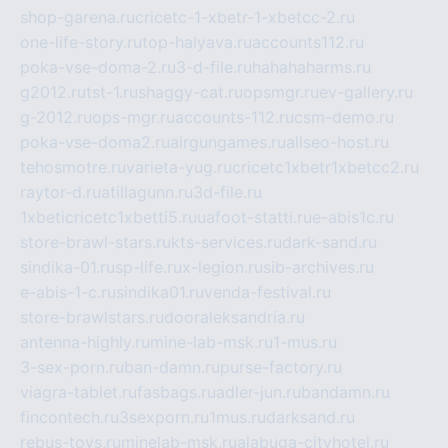
shop-garena.ru
cricetc-1-xbetr-1-xbetcc-2.ru
one-life-story.ru
top-halyava.ru
accounts112.ru
poka-vse-doma-2.ru
3-d-file.ru
hahahaharms.ru
g2012.ru
tst-1.ru
shaggy-cat.ru
opsmgr.ru
ev-gallery.ru
g-2012.ru
ops-mgr.ru
accounts-112.ru
csm-demo.ru
poka-vse-doma2.ru
airgungames.ru
allseo-host.ru
tehosmotre.ru
varieta-yug.ru
cricetc1xbetr1xbetcc2.ru
raytor-d.ru
atillagunn.ru
3d-file.ru
1xbeticricetc1xbetti5.ru
uafoot-statti.ru
e-abis1c.ru
store-brawl-stars.ru
kts-services.ru
dark-sand.ru
sindika-01.ru
sp-life.ru
x-legion.ru
sib-archives.ru
e-abis-1-c.ru
sindika01.ru
venda-festival.ru
store-brawlstars.ru
dooraleksandria.ru
antenna-highly.ru
mine-lab-msk.ru
1-mus.ru
3-sex-porn.ru
ban-damn.ru
purse-factory.ru
viagra-tablet.ru
fasbags.ru
adler-jun.ru
bandamn.ru
fincontech.ru
3sexporn.ru
1mus.ru
darksand.ru
rebus-toys.ru
minelab-msk.ru
alabuga-cityhotel.ru