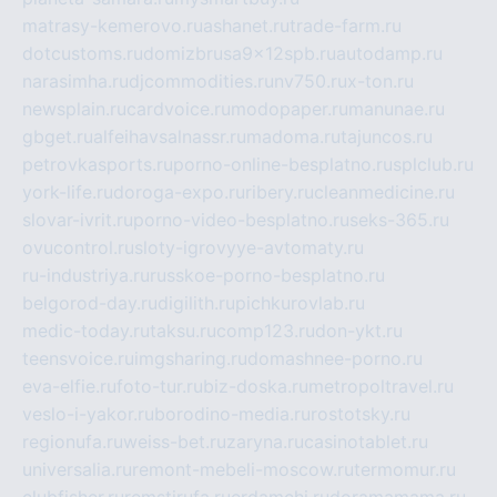
matrasy-kemerovo.ru
ashanet.ru
trade-farm.ru
dotcustoms.ru
domizbrusa9x12spb.ru
autodamp.ru
narasimha.ru
djcommodities.ru
nv750.ru
x-ton.ru
newsplain.ru
cardvoice.ru
modopaper.ru
manunae.ru
gbget.ru
alfeihavsalnassr.ru
madoma.ru
tajuncos.ru
petrovkasports.ru
porno-online-besplatno.ru
splclub.ru
york-life.ru
doroga-expo.ru
ribery.ru
cleanmedicine.ru
slovar-ivrit.ru
porno-video-besplatno.ru
seks-365.ru
ovucontrol.ru
sloty-igrovyye-avtomaty.ru
ru-industriya.ru
russkoe-porno-besplatno.ru
belgorod-day.ru
digilith.ru
pichkurovlab.ru
medic-today.ru
taksu.ru
comp123.ru
don-ykt.ru
teensvoice.ru
imgsharing.ru
domashnee-porno.ru
eva-elfie.ru
foto-tur.ru
biz-doska.ru
metropoltravel.ru
veslo-i-yakor.ru
borodino-media.ru
rostotsky.ru
regionufa.ru
weiss-bet.ru
zaryna.ru
casinotablet.ru
universalia.ru
remont-mebeli-moscow.ru
termomur.ru
clubfisher.ru
remstirufa.ru
erdamchi.ru
doramamama.ru