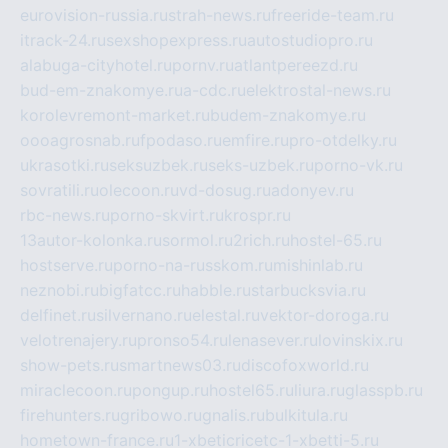
eurovision-russia.ru
strah-news.ru
freeride-team.ru
itrack-24.ru
sexshopexpress.ru
autostudiopro.ru
alabuga-cityhotel.ru
pornv.ru
atlantpereezd.ru
bud-em-znakomye.ru
a-cdc.ru
elektrostal-news.ru
korolevremont-market.ru
budem-znakomye.ru
oooagrosnab.ru
fpodaso.ru
emfire.ru
pro-otdelky.ru
ukrasotki.ru
seksuzbek.ru
seks-uzbek.ru
porno-vk.ru
sovratili.ru
olecoon.ru
vd-dosug.ru
adonyev.ru
rbc-news.ru
porno-skvirt.ru
krospr.ru
13autor-kolonka.ru
sormol.ru
2rich.ru
hostel-65.ru
hostserve.ru
porno-na-russkom.ru
mishinlab.ru
neznobi.ru
bigfatcc.ru
habble.ru
starbucksvia.ru
delfinet.ru
silvernano.ru
elestal.ru
vektor-doroga.ru
velotrenajery.ru
pronso54.ru
lenasever.ru
lovinskix.ru
show-pets.ru
smartnews03.ru
discofoxworld.ru
miraclecoon.ru
pongup.ru
hostel65.ru
liura.ru
glasspb.ru
firehunters.ru
gribowo.ru
gnalis.ru
bulkitula.ru
hometown-france.ru
1-xbeticricetc-1-xbetti-5.ru