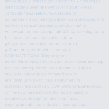
ankou.spb.ru
alvesta1.ru
pdf-creator.ru
nix-files.org.ru
sakhatoday.ru
elektrikersymboler.ru
sputnikyes.ru
golf2club.msk.ru
aeforums.ru
zallclub.ru
multimodal.msk.ru
habaigry.ru
haikko.ru
sobakopedia.ru
isz-fest.ru
ewnc.info
screensaver-clock.net.ru
volnav.spb.ru
comnat.ru
npf.net.ru
7bit.pp.ru
kalugatur.ru
tesiaes.ru
card.com.ru
kazanka.spb.ru
gildiya-kuznecov.ru
kameryboavision.ru
griffoncom.spb.ru
fabrika-emotsiy.ru
PARK-MATROSOVA.RU
agat.spb.ru
avtoyurist-moskva1.ru
hardware.org.ru
схема-авто.рф
dg-lab.ru
angrup.ru
recruiter.spb.ru
music8.spb.ru
krsk124.ru
kubok.spb.ru
romanofforex.ru
analitikaplus.ru
spyonline.ru
zosikamery.ru
sloboda-ural.pp.ru
AUTO-COM.SU
hohota.net
alimy.ru
online-z.com
aromat-vostoka.ru
otdelkaexp.ru
mobilvest.ru
bbd.net.ru
mebelshop.msk.ru
smp-forum.ru
bastion-td.ru
kosmoscreative.ru