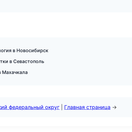
ология в Новосибирск
стки в Севастополь
в Махачкала
кий федеральный округ
|
Главная страница
→