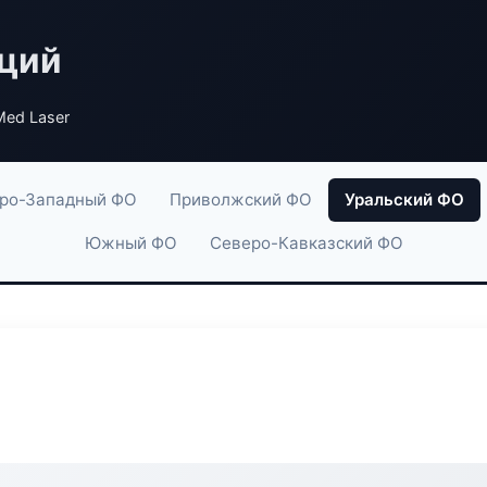
аций
Med Laser
ро-Западный ФО
Приволжский ФО
Уральский ФО
Южный ФО
Северо-Кавказский ФО