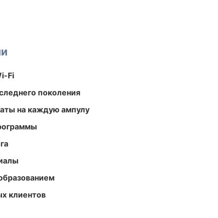
ми
i-Fi
следнего поколения
аты на каждую ампулу
программы
га
риалы
образованием
ых клиентов