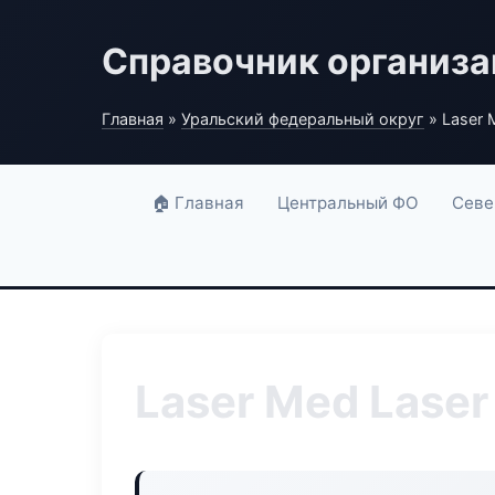
Справочник организ
Главная
»
Уральский федеральный округ
» Laser 
🏠 Главная
Центральный ФО
Севе
Laser Med Laser