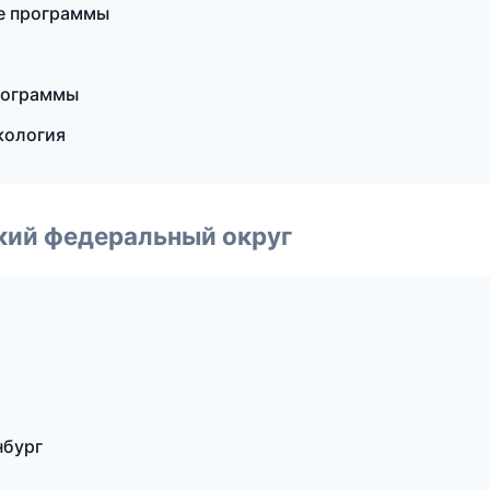
е программы
рограммы
кология
ский федеральный округ
нбург