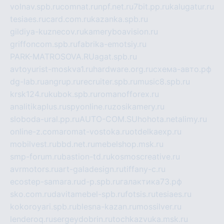
volnav.spb.ru
comnat.ru
npf.net.ru
7bit.pp.ru
kalugatur.ru
tesiaes.ru
card.com.ru
kazanka.spb.ru
gildiya-kuznecov.ru
kameryboavision.ru
griffoncom.spb.ru
fabrika-emotsiy.ru
PARK-MATROSOVA.RU
agat.spb.ru
avtoyurist-moskva1.ru
hardware.org.ru
схема-авто.рф
dg-lab.ru
angrup.ru
recruiter.spb.ru
music8.spb.ru
krsk124.ru
kubok.spb.ru
romanofforex.ru
analitikaplus.ru
spyonline.ru
zosikamery.ru
sloboda-ural.pp.ru
AUTO-COM.SU
hohota.net
alimy.ru
online-z.com
aromat-vostoka.ru
otdelkaexp.ru
mobilvest.ru
bbd.net.ru
mebelshop.msk.ru
smp-forum.ru
bastion-td.ru
kosmoscreative.ru
avrmotors.ru
art-galadesign.ru
tiffany-c.ru
ecostep-samara.ru
d-p.spb.ru
галактика73.рф
sko.com.ru
davitamebel-spb.ru
fotsis.ru
tesiaes.ru
kokoroyari.spb.ru
blesna-kazan.ru
mossilver.ru
lenderoq.ru
sergeydobrin.ru
tochkazvuka.msk.ru