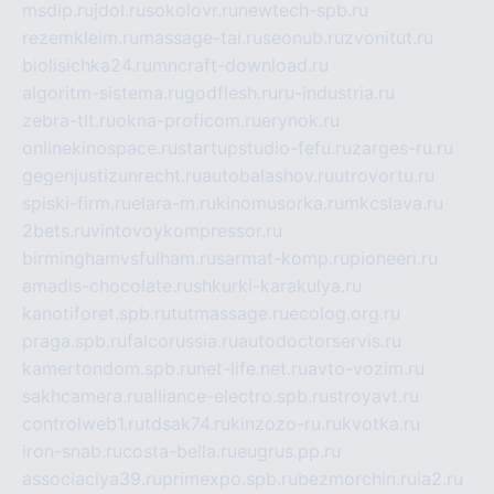
msdip.ru
jdol.ru
sokolovr.ru
newtech-spb.ru
rezemkleim.ru
massage-tai.ru
seonub.ru
zvonitut.ru
biolisichka24.ru
mncraft-download.ru
algoritm-sistema.ru
godflesh.ru
ru-industria.ru
zebra-tlt.ru
okna-proficom.ru
erynok.ru
onlinekinospace.ru
startupstudio-fefu.ru
zarges-ru.ru
gegenjustizunrecht.ru
autobalashov.ru
utrovortu.ru
spiski-firm.ru
elara-m.ru
kinomusorka.ru
mkcslava.ru
2bets.ru
vintovoykompressor.ru
birminghamvsfulham.ru
sarmat-komp.ru
pioneeri.ru
amadis-chocolate.ru
shkurki-karakulya.ru
kanotiforet.spb.ru
tutmassage.ru
ecolog.org.ru
praga.spb.ru
falcorussia.ru
autodoctorservis.ru
kamertondom.spb.ru
net-life.net.ru
avto-vozim.ru
sakhcamera.ru
alliance-electro.spb.ru
stroyavt.ru
controlweb1.ru
tdsak74.ru
kinzozo-ru.ru
kvotka.ru
iron-snab.ru
costa-bella.ru
eugrus.pp.ru
associaciya39.ru
primexpo.spb.ru
bezmorchin.ru
ia2.ru