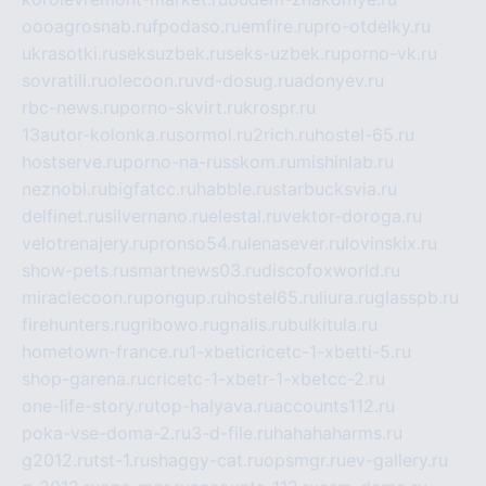
oooagrosnab.ru
fpodaso.ru
emfire.ru
pro-otdelky.ru
ukrasotki.ru
seksuzbek.ru
seks-uzbek.ru
porno-vk.ru
sovratili.ru
olecoon.ru
vd-dosug.ru
adonyev.ru
rbc-news.ru
porno-skvirt.ru
krospr.ru
13autor-kolonka.ru
sormol.ru
2rich.ru
hostel-65.ru
hostserve.ru
porno-na-russkom.ru
mishinlab.ru
neznobi.ru
bigfatcc.ru
habble.ru
starbucksvia.ru
delfinet.ru
silvernano.ru
elestal.ru
vektor-doroga.ru
velotrenajery.ru
pronso54.ru
lenasever.ru
lovinskix.ru
show-pets.ru
smartnews03.ru
discofoxworld.ru
miraclecoon.ru
pongup.ru
hostel65.ru
liura.ru
glasspb.ru
firehunters.ru
gribowo.ru
gnalis.ru
bulkitula.ru
hometown-france.ru
1-xbeticricetc-1-xbetti-5.ru
shop-garena.ru
cricetc-1-xbetr-1-xbetcc-2.ru
one-life-story.ru
top-halyava.ru
accounts112.ru
poka-vse-doma-2.ru
3-d-file.ru
hahahaharms.ru
g2012.ru
tst-1.ru
shaggy-cat.ru
opsmgr.ru
ev-gallery.ru