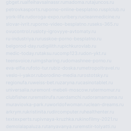
gbget.ru
alfeihavsalnassr.ru
madoma.ru
tajuncos.ru
petrovkasports.ru
porno-online-besplatno.ru
splclub.ru
york-life.ru
doroga-expo.ru
ribery.ru
cleanmedicine.ru
slovar-ivrit.ru
porno-video-besplatno.ru
seks-365.ru
ovucontrol.ru
sloty-igrovyye-avtomaty.ru
ru-industriya.ru
russkoe-porno-besplatno.ru
belgorod-day.ru
digilith.ru
pichkurovlab.ru
medic-today.ru
taksu.ru
comp123.ru
don-ykt.ru
teensvoice.ru
imgsharing.ru
domashnee-porno.ru
eva-elfie.ru
foto-tur.ru
biz-doska.ru
metropoltravel.ru
veslo-i-yakor.ru
borodino-media.ru
rostotsky.ru
regionufa.ru
weiss-bet.ru
zaryna.ru
casinotablet.ru
universalia.ru
remont-mebeli-moscow.ru
termomur.ru
clubfisher.ru
remstirufa.ru
erdamchi.ru
doramamama.ru
muraviovka-park.ru
worldofwoman.ru
clean-dreams.ru
arkrym.ru
kristinita.ru
dircomputer.ru
healthenter.ru
textexperts.ru
pivnaya-kruzhka.ru
kinofilmy-2021.ru
demolalapaluza.ru
tanyavanya.ru
remstir-tolyatti.ru