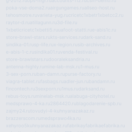
g-2012.ru
ops-mgr.ru
accounts-112.ru
csm-demo.ru
poka-vse-doma2.ru
airgungames.ru
allseo-host.ru
tehosmotre.ru
varieta-yug.ru
cricetc1xbetr1xbetcc2.ru
raytor-d.ru
atillagunn.ru
3d-file.ru
1xbeticricetc1xbetti5.ru
uafoot-statti.ru
e-abis1c.ru
store-brawl-stars.ru
kts-services.ru
dark-sand.ru
sindika-01.ru
sp-life.ru
x-legion.ru
sib-archives.ru
e-abis-1-c.ru
sindika01.ru
venda-festival.ru
store-brawlstars.ru
dooraleksandria.ru
antenna-highly.ru
mine-lab-msk.ru
1-mus.ru
3-sex-porn.ru
ban-damn.ru
purse-factory.ru
viagra-tablet.ru
fasbags.ru
adler-jun.ru
bandamn.ru
fincontech.ru
3sexporn.ru
1mus.ru
darksand.ru
rebus-toys.ru
minelab-msk.ru
alabuga-cityhotel.ru
medsprawo-4-ka.ru
2864420.ru
blagodarenie-spb.ru
zajmy24.ru
tovudyi-4-kuhnyanazakaz.ru
brazzerscom.ru
medsprawo4ka.ru
xehyroo5kuhnyanazakaz.ru
fabrikayfabrikaefabrika.ru