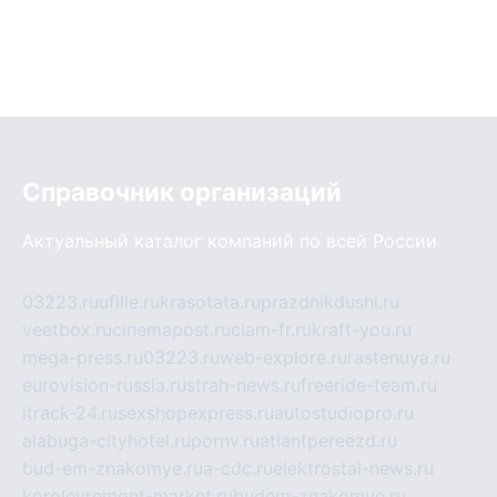
Справочник организаций
Актуальный каталог компаний по всей России
03223.ru
ufille.ru
krasotata.ru
prazdnikdushi.ru
veetbox.ru
cinemapost.ru
ciam-fr.ru
kraft-you.ru
mega-press.ru
03223.ru
web-explore.ru
rastenuya.ru
eurovision-russia.ru
strah-news.ru
freeride-team.ru
itrack-24.ru
sexshopexpress.ru
autostudiopro.ru
alabuga-cityhotel.ru
pornv.ru
atlantpereezd.ru
bud-em-znakomye.ru
a-cdc.ru
elektrostal-news.ru
korolevremont-market.ru
budem-znakomye.ru