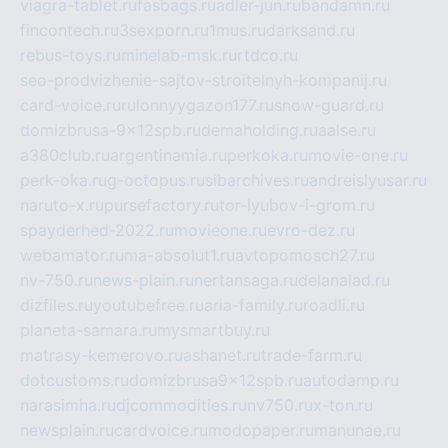
viagra-tablet.ru
fasbags.ru
adler-jun.ru
bandamn.ru
fincontech.ru
3sexporn.ru
1mus.ru
darksand.ru
rebus-toys.ru
minelab-msk.ru
rtdco.ru
seo-prodvizhenie-sajtov-stroitelnyh-kompanij.ru
card-voice.ru
rulonnyygazon177.ru
snow-guard.ru
domizbrusa-9x12spb.ru
demaholding.ru
aalse.ru
a380club.ru
argentinamia.ru
perkoka.ru
movie-one.ru
perk-oka.ru
g-octopus.ru
sibarchives.ru
andreislyusar.ru
naruto-x.ru
pursefactory.ru
tor-lyubov-i-grom.ru
spayderhed-2022.ru
movieone.ru
evro-dez.ru
webamator.ru
ma-absolut1.ru
avtopomosch27.ru
nv-750.ru
news-plain.ru
nertansaga.ru
delanalad.ru
dizfiles.ru
youtubefree.ru
aria-family.ru
roadli.ru
planeta-samara.ru
mysmartbuy.ru
matrasy-kemerovo.ru
ashanet.ru
trade-farm.ru
dotcustoms.ru
domizbrusa9x12spb.ru
autodamp.ru
narasimha.ru
djcommodities.ru
nv750.ru
x-ton.ru
newsplain.ru
cardvoice.ru
modopaper.ru
manunae.ru