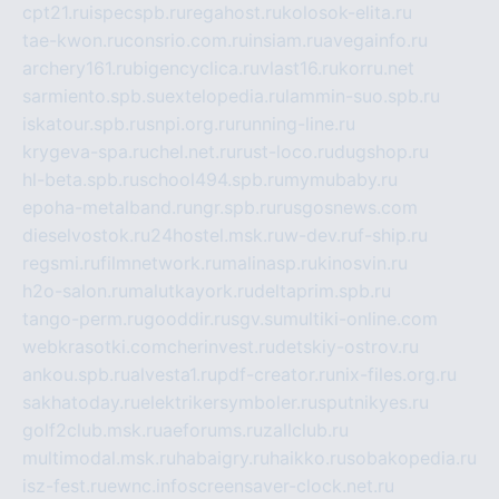
cpt21.ru
ispecspb.ru
regahost.ru
kolosok-elita.ru
tae-kwon.ru
consrio.com.ru
insiam.ru
avegainfo.ru
archery161.ru
bigencyclica.ru
vlast16.ru
korru.net
sarmiento.spb.su
extelopedia.ru
lammin-suo.spb.ru
iskatour.spb.ru
snpi.org.ru
running-line.ru
krygeva-spa.ru
chel.net.ru
rust-loco.ru
dugshop.ru
hl-beta.spb.ru
school494.spb.ru
mymubaby.ru
epoha-metalband.ru
ngr.spb.ru
rusgosnews.com
dieselvostok.ru
24hostel.msk.ru
w-dev.ru
f-ship.ru
regsmi.ru
filmnetwork.ru
malinasp.ru
kinosvin.ru
h2o-salon.ru
malutkayork.ru
deltaprim.spb.ru
tango-perm.ru
gooddir.ru
sgv.su
multiki-online.com
webkrasotki.com
cherinvest.ru
detskiy-ostrov.ru
ankou.spb.ru
alvesta1.ru
pdf-creator.ru
nix-files.org.ru
sakhatoday.ru
elektrikersymboler.ru
sputnikyes.ru
golf2club.msk.ru
aeforums.ru
zallclub.ru
multimodal.msk.ru
habaigry.ru
haikko.ru
sobakopedia.ru
isz-fest.ru
ewnc.info
screensaver-clock.net.ru