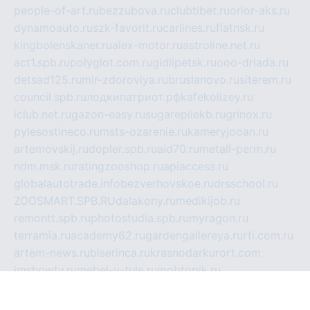
people-of-art.ru
bezzubova.ru
clubtibet.ru
orior-aks.ru
dynamoauto.ru
szk-favorit.ru
carlines.ru
flatnsk.ru
kingbolenskaner.ru
alex-motor.ru
astroline.net.ru
act1.spb.ru
polyglot.com.ru
gidlipetsk.ru
ooo-driada.ru
detsad125.ru
mir-zdoroviya.ru
bruslanovo.ru
siterem.ru
council.spb.ru
лодкипатриот.рф
kafekolizey.ru
iclub.net.ru
gazon-easy.ru
sugarepilekb.ru
grinox.ru
pylesostineco.ru
msts-ozarenie.ru
kameryjooan.ru
artemovskij.ru
dopler.spb.ru
aid70.ru
metall-perm.ru
ndm.msk.ru
ratingzooshop.ru
apiaccess.ru
globalautotrade.info
bezverhovskoe.ru
drsschool.ru
ZOOSMART.SPB.RU
dalakony.ru
medikijob.ru
remontt.spb.ru
photostudia.spb.ru
myragon.ru
terramia.ru
academy62.ru
gardengallereya.ru
rti.com.ru
artem-news.ru
biserinca.ru
krasnodarkurort.com
imshowtv.ru
mebel-v-tule.ru
mobtopik.ru
pcsecurity.net.ru
tool-sib.ru
multimetrunit.ru
sp-tour.ru
fan-cs.ru
santeh-russia.ru
symbian9.net.ru
DSHAIR.RU