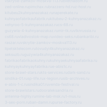
vskrytie-zamkov-moskva-113.ru
biletnadom.ru
zed-online.ru
pimchax.ru
brazzers-hd.ru
z-host.ru
kitubeu2kuhnyanazakaz.ru
naperekate.ru
kuhnyaofabrikaufabrik.ru
kitubeu-2-kuhnyanazakaz.ru
xehyroo-5-kuhnyanazakaz.ru
cs-68.ru
guzywia-4-kuhnyanazakaz.ru
mir-tk.ru
vlknrussia.ru
cs68.ru
vladivostok-map.ru
video-seks.ru
bankaribi.ru
raszar.ru
vskrytie-zamkov-moskva113.ru
lipetsktelecom.ru
tovudyi4kuhnyanazakaz.ru
seksuzb.ru
guzywia4kuhnyanazakaz.ru
fabrikaofabrikaokuhny.ru
kuhnyaekuhnyaafabrika.ru
kuhnyaykuhnyayfabrika.ru
e-abis1c.ru
store-brawl-stars.ru
kts-services.ru
dark-sand.ru
sindika-01.ru
sp-life.ru
x-legion.ru
sib-archives.ru
e-abis-1-c.ru
sindika01.ru
venda-festival.ru
store-brawlstars.ru
dooraleksandria.ru
antenna-highly.ru
mine-lab-msk.ru
1-mus.ru
3-sex-porn.ru
ban-damn.ru
purse-factory.ru