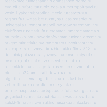
teensvoice.ru
imgsharing.ru
domashnee-porno.ru
eva-elfie.ru
foto-tur.ru
biz-doska.ru
metropoltravel.ru
veslo-i-yakor.ru
borodino-media.ru
rostotsky.ru
regionufa.ru
weiss-bet.ru
zaryna.ru
casinotablet.ru
universalia.ru
remont-mebeli-moscow.ru
termomur.ru
clubfisher.ru
remstirufa.ru
erdamchi.ru
doramamama.ru
muraviovka-park.ru
worldofwoman.ru
clean-dreams.ru
arkrym.ru
kristinita.ru
dircomputer.ru
healthenter.ru
textexperts.ru
pivnaya-kruzhka.ru
kinofilmy-2021.ru
demolalapaluza.ru
tanyavanya.ru
remstir-tolyatti.ru
msdip.ru
jdol.ru
sokolovr.ru
newtech-spb.ru
rezemkleim.ru
massage-tai.ru
seonub.ru
zvonitut.ru
biolisichka24.ru
mncraft-download.ru
algoritm-sistema.ru
godflesh.ru
ru-industria.ru
zebra-tlt.ru
okna-proficom.ru
erynok.ru
onlinekinospace.ru
startupstudio-fefu.ru
zarges-ru.ru
gegenjustizunrecht.ru
autobalashov.ru
utrovortu.ru
spiski-firm.ru
elara-m.ru
kinomusorka.ru
mkcslava.ru