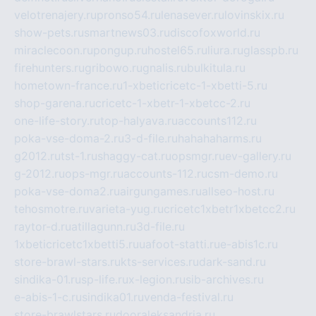
velotrenajery.ru
pronso54.ru
lenasever.ru
lovinskix.ru
show-pets.ru
smartnews03.ru
discofoxworld.ru
miraclecoon.ru
pongup.ru
hostel65.ru
liura.ru
glasspb.ru
firehunters.ru
gribowo.ru
gnalis.ru
bulkitula.ru
hometown-france.ru
1-xbeticricetc-1-xbetti-5.ru
shop-garena.ru
cricetc-1-xbetr-1-xbetcc-2.ru
one-life-story.ru
top-halyava.ru
accounts112.ru
poka-vse-doma-2.ru
3-d-file.ru
hahahaharms.ru
g2012.ru
tst-1.ru
shaggy-cat.ru
opsmgr.ru
ev-gallery.ru
g-2012.ru
ops-mgr.ru
accounts-112.ru
csm-demo.ru
poka-vse-doma2.ru
airgungames.ru
allseo-host.ru
tehosmotre.ru
varieta-yug.ru
cricetc1xbetr1xbetcc2.ru
raytor-d.ru
atillagunn.ru
3d-file.ru
1xbeticricetc1xbetti5.ru
uafoot-statti.ru
e-abis1c.ru
store-brawl-stars.ru
kts-services.ru
dark-sand.ru
sindika-01.ru
sp-life.ru
x-legion.ru
sib-archives.ru
e-abis-1-c.ru
sindika01.ru
venda-festival.ru
store-brawlstars.ru
dooraleksandria.ru