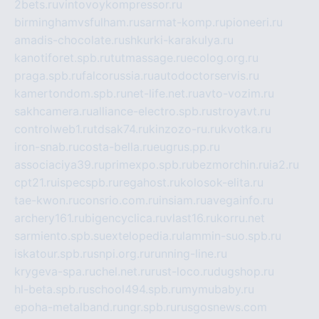
2bets.ru
vintovoykompressor.ru
birminghamvsfulham.ru
sarmat-komp.ru
pioneeri.ru
amadis-chocolate.ru
shkurki-karakulya.ru
kanotiforet.spb.ru
tutmassage.ru
ecolog.org.ru
praga.spb.ru
falcorussia.ru
autodoctorservis.ru
kamertondom.spb.ru
net-life.net.ru
avto-vozim.ru
sakhcamera.ru
alliance-electro.spb.ru
stroyavt.ru
controlweb1.ru
tdsak74.ru
kinzozo-ru.ru
kvotka.ru
iron-snab.ru
costa-bella.ru
eugrus.pp.ru
associaciya39.ru
primexpo.spb.ru
bezmorchin.ru
ia2.ru
cpt21.ru
ispecspb.ru
regahost.ru
kolosok-elita.ru
tae-kwon.ru
consrio.com.ru
insiam.ru
avegainfo.ru
archery161.ru
bigencyclica.ru
vlast16.ru
korru.net
sarmiento.spb.su
extelopedia.ru
lammin-suo.spb.ru
iskatour.spb.ru
snpi.org.ru
running-line.ru
krygeva-spa.ru
chel.net.ru
rust-loco.ru
dugshop.ru
hl-beta.spb.ru
school494.spb.ru
mymubaby.ru
epoha-metalband.ru
ngr.spb.ru
rusgosnews.com