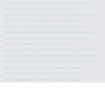
artemovskij.ru
dopler.spb.ru
aid70.ru
metall-perm.ru
ndm.msk.ru
ratingzooshop.ru
apiaccess.ru
globalautotrade.info
bezverhovskoe.ru
drsschool.ru
ZOOSMART.SPB.RU
dalakony.ru
medikijob.ru
remontt.spb.ru
photostudia.spb.ru
myragon.ru
terramia.ru
academy62.ru
gardengallereya.ru
rti.com.ru
artem-news.ru
biserinca.ru
krasnodarkurort.com
imshowtv.ru
mebel-v-tule.ru
mobtopik.ru
pcsecurity.net.ru
tool-sib.ru
multimetrunit.ru
sp-tour.ru
fan-cs.ru
santeh-russia.ru
symbian9.net.ru
DSHAIR.RU
tmmotors.spb.ru
xjocuricopii.com
musavtomat.msk.ru
obustrojdom.ru
sovetcik.ru
ybaranovskaya.ru
ppknews.ru
cult-alshei.ru
JAPANRUSSIA.RU
proekciyamebel.ru
imper-finans.ru
rim.org.ru
glamourai.ru
brassminus.ru
zabor-pro.ru
ftn.pp.ru
dorogoe58.ru
laimengpacker.ru
kuzova-zapchasti.ru
sageerp.ru
taxodrom.ru
dsrazvitie.ru
hardcity.net.ru
ratinghomegames.ru
topservice25.ru
gubernyan.ru