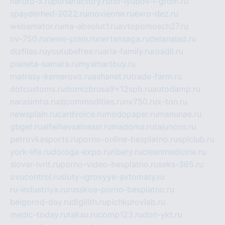
naruto-x.ru
pursefactory.ru
tor-lyubov-i-grom.ru
spayderhed-2022.ru
movieone.ru
evro-dez.ru
webamator.ru
ma-absolut1.ru
avtopomosch27.ru
nv-750.ru
news-plain.ru
nertansaga.ru
delanalad.ru
dizfiles.ru
youtubefree.ru
aria-family.ru
roadli.ru
planeta-samara.ru
mysmartbuy.ru
matrasy-kemerovo.ru
ashanet.ru
trade-farm.ru
dotcustoms.ru
domizbrusa9x12spb.ru
autodamp.ru
narasimha.ru
djcommodities.ru
nv750.ru
x-ton.ru
newsplain.ru
cardvoice.ru
modopaper.ru
manunae.ru
gbget.ru
alfeihavsalnassr.ru
madoma.ru
tajuncos.ru
petrovkasports.ru
porno-online-besplatno.ru
splclub.ru
york-life.ru
doroga-expo.ru
ribery.ru
cleanmedicine.ru
slovar-ivrit.ru
porno-video-besplatno.ru
seks-365.ru
ovucontrol.ru
sloty-igrovyye-avtomaty.ru
ru-industriya.ru
russkoe-porno-besplatno.ru
belgorod-day.ru
digilith.ru
pichkurovlab.ru
medic-today.ru
taksu.ru
comp123.ru
don-ykt.ru