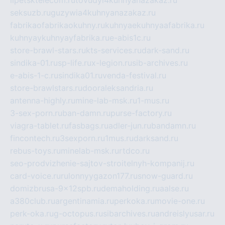
seksuzb.ru
guzywia4kuhnyanazakaz.ru
fabrikaofabrikaokuhny.ru
kuhnyaekuhnyaafabrika.ru
kuhnyaykuhnyayfabrika.ru
e-abis1c.ru
store-brawl-stars.ru
kts-services.ru
dark-sand.ru
sindika-01.ru
sp-life.ru
x-legion.ru
sib-archives.ru
e-abis-1-c.ru
sindika01.ru
venda-festival.ru
store-brawlstars.ru
dooraleksandria.ru
antenna-highly.ru
mine-lab-msk.ru
1-mus.ru
3-sex-porn.ru
ban-damn.ru
purse-factory.ru
viagra-tablet.ru
fasbags.ru
adler-jun.ru
bandamn.ru
fincontech.ru
3sexporn.ru
1mus.ru
darksand.ru
rebus-toys.ru
minelab-msk.ru
rtdco.ru
seo-prodvizhenie-sajtov-stroitelnyh-kompanij.ru
card-voice.ru
rulonnyygazon177.ru
snow-guard.ru
domizbrusa-9x12spb.ru
demaholding.ru
aalse.ru
a380club.ru
argentinamia.ru
perkoka.ru
movie-one.ru
perk-oka.ru
g-octopus.ru
sibarchives.ru
andreislyusar.ru