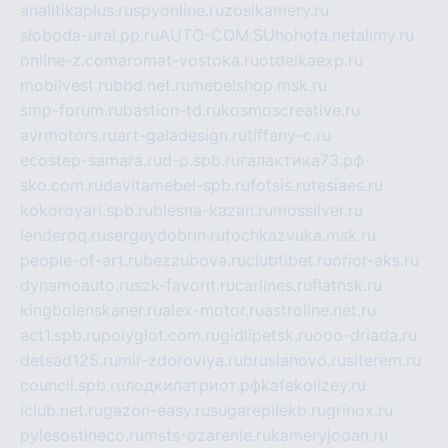
analitikaplus.ru
spyonline.ru
zosikamery.ru
sloboda-ural.pp.ru
AUTO-COM.SU
hohota.net
alimy.ru
online-z.com
aromat-vostoka.ru
otdelkaexp.ru
mobilvest.ru
bbd.net.ru
mebelshop.msk.ru
smp-forum.ru
bastion-td.ru
kosmoscreative.ru
avrmotors.ru
art-galadesign.ru
tiffany-c.ru
ecostep-samara.ru
d-p.spb.ru
галактика73.рф
sko.com.ru
davitamebel-spb.ru
fotsis.ru
tesiaes.ru
kokoroyari.spb.ru
blesna-kazan.ru
mossilver.ru
lenderoq.ru
sergeydobrin.ru
tochkazvuka.msk.ru
people-of-art.ru
bezzubova.ru
clubtibet.ru
orior-aks.ru
dynamoauto.ru
szk-favorit.ru
carlines.ru
flatnsk.ru
kingbolenskaner.ru
alex-motor.ru
astroline.net.ru
act1.spb.ru
polyglot.com.ru
gidlipetsk.ru
ooo-driada.ru
detsad125.ru
mir-zdoroviya.ru
bruslanovo.ru
siterem.ru
council.spb.ru
лодкипатриот.рф
kafekolizey.ru
iclub.net.ru
gazon-easy.ru
sugarepilekb.ru
grinox.ru
pylesostineco.ru
msts-ozarenie.ru
kameryjooan.ru