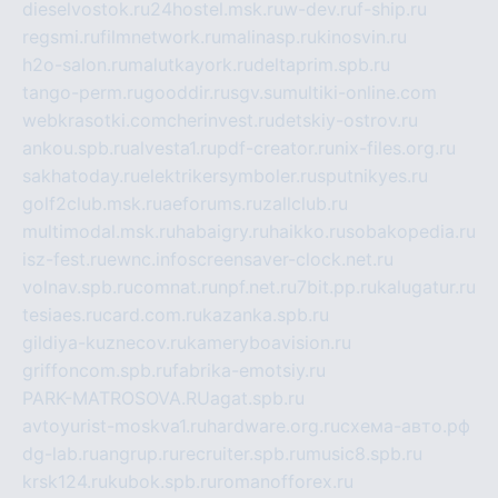
dieselvostok.ru
24hostel.msk.ru
w-dev.ru
f-ship.ru
regsmi.ru
filmnetwork.ru
malinasp.ru
kinosvin.ru
h2o-salon.ru
malutkayork.ru
deltaprim.spb.ru
tango-perm.ru
gooddir.ru
sgv.su
multiki-online.com
webkrasotki.com
cherinvest.ru
detskiy-ostrov.ru
ankou.spb.ru
alvesta1.ru
pdf-creator.ru
nix-files.org.ru
sakhatoday.ru
elektrikersymboler.ru
sputnikyes.ru
golf2club.msk.ru
aeforums.ru
zallclub.ru
multimodal.msk.ru
habaigry.ru
haikko.ru
sobakopedia.ru
isz-fest.ru
ewnc.info
screensaver-clock.net.ru
volnav.spb.ru
comnat.ru
npf.net.ru
7bit.pp.ru
kalugatur.ru
tesiaes.ru
card.com.ru
kazanka.spb.ru
gildiya-kuznecov.ru
kameryboavision.ru
griffoncom.spb.ru
fabrika-emotsiy.ru
PARK-MATROSOVA.RU
agat.spb.ru
avtoyurist-moskva1.ru
hardware.org.ru
схема-авто.рф
dg-lab.ru
angrup.ru
recruiter.spb.ru
music8.spb.ru
krsk124.ru
kubok.spb.ru
romanofforex.ru