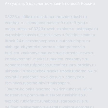
Актуальный каталог компаний по всей России
03223.ru
ufille.ru
krasotata.ru
prazdnikdushi.ru
veetbox.ru
cinemapost.ru
ciam-fr.ru
kraft-you.ru
mega-press.ru
03223.ru
web-explore.ru
rastenuya.ru
eurovision-russia.ru
strah-news.ru
freeride-team.ru
itrack-24.ru
sexshopexpress.ru
autostudiopro.ru
alabuga-cityhotel.ru
pornv.ru
atlantpereezd.ru
bud-em-znakomye.ru
a-cdc.ru
elektrostal-news.ru
korolevremont-market.ru
budem-znakomye.ru
oooagrosnab.ru
fpodaso.ru
emfire.ru
pro-otdelky.ru
ukrasotki.ru
seksuzbek.ru
seks-uzbek.ru
porno-vk.ru
sovratili.ru
olecoon.ru
vd-dosug.ru
adonyev.ru
rbc-news.ru
porno-skvirt.ru
krospr.ru
13autor-kolonka.ru
sormol.ru
2rich.ru
hostel-65.ru
hostserve.ru
porno-na-russkom.ru
mishinlab.ru
neznobi.ru
bigfatcc.ru
habble.ru
starbucksvia.ru
delfinet.ru
silvernano.ru
elestal.ru
vektor-doroga.ru