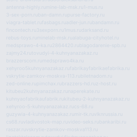
antenna-highly.ru
mine-lab-msk.ru
1-mus.ru
3-sex-porn.ru
ban-damn.ru
purse-factory.ru
viagra-tablet.ru
fasbags.ru
adler-jun.ru
bandamn.ru
fincontech.ru
3sexporn.ru
1mus.ru
darksand.ru
rebus-toys.ru
minelab-msk.ru
alabuga-cityhotel.ru
medsprawo-4-ka.ru
2864420.ru
blagodarenie-spb.ru
zajmy24.ru
tovudyi-4-kuhnyanazakaz.ru
brazzerscom.ru
medsprawo4ka.ru
xehyroo5kuhnyanazakaz.ru
fabrikayfabrikaefabrika.ru
vskrytie-zamkov-moskva-113.ru
biletnadom.ru
zed-online.ru
pimchax.ru
brazzers-hd.ru
z-host.ru
kitubeu2kuhnyanazakaz.ru
naperekate.ru
kuhnyaofabrikaufabrik.ru
kitubeu-2-kuhnyanazakaz.ru
xehyroo-5-kuhnyanazakaz.ru
cs-68.ru
guzywia-4-kuhnyanazakaz.ru
mir-tk.ru
vlknrussia.ru
cs68.ru
vladivostok-map.ru
video-seks.ru
bankaribi.ru
raszar.ru
vskrytie-zamkov-moskva113.ru
lipetsktelecom.ru
tovudyi4kuhnyanazakaz.ru