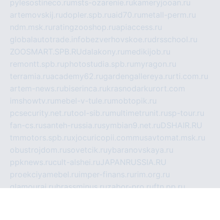
pylesostineco.ru
msts-ozarenie.ru
kameryjooan.ru
artemovskij.ru
dopler.spb.ru
aid70.ru
metall-perm.ru
ndm.msk.ru
ratingzooshop.ru
apiaccess.ru
globalautotrade.info
bezverhovskoe.ru
drsschool.ru
ZOOSMART.SPB.RU
dalakony.ru
medikijob.ru
remontt.spb.ru
photostudia.spb.ru
myragon.ru
terramia.ru
academy62.ru
gardengallereya.ru
rti.com.ru
artem-news.ru
biserinca.ru
krasnodarkurort.com
imshowtv.ru
mebel-v-tule.ru
mobtopik.ru
pcsecurity.net.ru
tool-sib.ru
multimetrunit.ru
sp-tour.ru
fan-cs.ru
santeh-russia.ru
symbian9.net.ru
DSHAIR.RU
tmmotors.spb.ru
xjocuricopii.com
musavtomat.msk.ru
obustrojdom.ru
sovetcik.ru
ybaranovskaya.ru
ppknews.ru
cult-alshei.ru
JAPANRUSSIA.RU
proekciyamebel.ru
imper-finans.ru
rim.org.ru
glamourai.ru
brassminus.ru
zabor-pro.ru
ftn.pp.ru
dorogoe58.ru
laimengpacker.ru
kuzova-zapchasti.ru
sageerp.ru
taxodrom.ru
dsrazvitie.ru
hardcity.net.ru