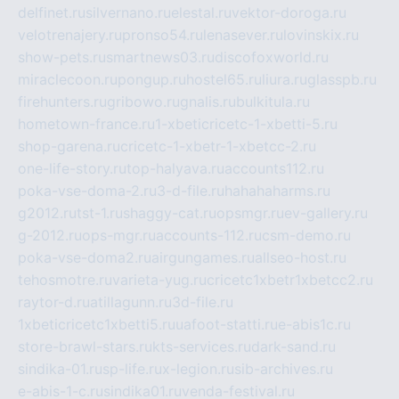
delfinet.ru
silvernano.ru
elestal.ru
vektor-doroga.ru
velotrenajery.ru
pronso54.ru
lenasever.ru
lovinskix.ru
show-pets.ru
smartnews03.ru
discofoxworld.ru
miraclecoon.ru
pongup.ru
hostel65.ru
liura.ru
glasspb.ru
firehunters.ru
gribowo.ru
gnalis.ru
bulkitula.ru
hometown-france.ru
1-xbeticricetc-1-xbetti-5.ru
shop-garena.ru
cricetc-1-xbetr-1-xbetcc-2.ru
one-life-story.ru
top-halyava.ru
accounts112.ru
poka-vse-doma-2.ru
3-d-file.ru
hahahaharms.ru
g2012.ru
tst-1.ru
shaggy-cat.ru
opsmgr.ru
ev-gallery.ru
g-2012.ru
ops-mgr.ru
accounts-112.ru
csm-demo.ru
poka-vse-doma2.ru
airgungames.ru
allseo-host.ru
tehosmotre.ru
varieta-yug.ru
cricetc1xbetr1xbetcc2.ru
raytor-d.ru
atillagunn.ru
3d-file.ru
1xbeticricetc1xbetti5.ru
uafoot-statti.ru
e-abis1c.ru
store-brawl-stars.ru
kts-services.ru
dark-sand.ru
sindika-01.ru
sp-life.ru
x-legion.ru
sib-archives.ru
e-abis-1-c.ru
sindika01.ru
venda-festival.ru