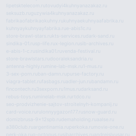
lipetsktelecom.ru
tovudyi4kuhnyanazakaz.ru
seksuzb.ru
guzywia4kuhnyanazakaz.ru
fabrikaofabrikaokuhny.ru
kuhnyaekuhnyaafabrika.ru
kuhnyaykuhnyayfabrika.ru
e-abis1c.ru
store-brawl-stars.ru
kts-services.ru
dark-sand.ru
sindika-01.ru
sp-life.ru
x-legion.ru
sib-archives.ru
e-abis-1-c.ru
sindika01.ru
venda-festival.ru
store-brawlstars.ru
dooraleksandria.ru
antenna-highly.ru
mine-lab-msk.ru
1-mus.ru
3-sex-porn.ru
ban-damn.ru
purse-factory.ru
viagra-tablet.ru
fasbags.ru
adler-jun.ru
bandamn.ru
fincontech.ru
3sexporn.ru
1mus.ru
darksand.ru
rebus-toys.ru
minelab-msk.ru
rtdco.ru
seo-prodvizhenie-sajtov-stroitelnyh-kompanij.ru
card-voice.ru
rulonnyygazon177.ru
snow-guard.ru
domizbrusa-9x12spb.ru
demaholding.ru
aalse.ru
a380club.ru
argentinamia.ru
perkoka.ru
movie-one.ru
perk-oka.ru
g-octopus.ru
sibarchives.ru
andreislyusar.ru