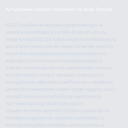
Актуальный каталог компаний по всей России
03223.ru
ufille.ru
krasotata.ru
prazdnikdushi.ru
veetbox.ru
cinemapost.ru
ciam-fr.ru
kraft-you.ru
mega-press.ru
03223.ru
web-explore.ru
rastenuya.ru
eurovision-russia.ru
strah-news.ru
freeride-team.ru
itrack-24.ru
sexshopexpress.ru
autostudiopro.ru
alabuga-cityhotel.ru
pornv.ru
atlantpereezd.ru
bud-em-znakomye.ru
a-cdc.ru
elektrostal-news.ru
korolevremont-market.ru
budem-znakomye.ru
oooagrosnab.ru
fpodaso.ru
emfire.ru
pro-otdelky.ru
ukrasotki.ru
seksuzbek.ru
seks-uzbek.ru
porno-vk.ru
sovratili.ru
olecoon.ru
vd-dosug.ru
adonyev.ru
rbc-news.ru
porno-skvirt.ru
krospr.ru
13autor-kolonka.ru
sormol.ru
2rich.ru
hostel-65.ru
hostserve.ru
porno-na-russkom.ru
mishinlab.ru
neznobi.ru
bigfatcc.ru
habble.ru
starbucksvia.ru