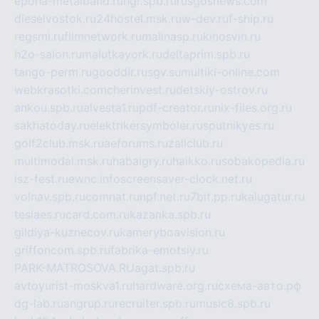
epoha-metalband.ru
ngr.spb.ru
rusgosnews.com
dieselvostok.ru
24hostel.msk.ru
w-dev.ru
f-ship.ru
regsmi.ru
filmnetwork.ru
malinasp.ru
kinosvin.ru
h2o-salon.ru
malutkayork.ru
deltaprim.spb.ru
tango-perm.ru
gooddir.ru
sgv.su
multiki-online.com
webkrasotki.com
cherinvest.ru
detskiy-ostrov.ru
ankou.spb.ru
alvesta1.ru
pdf-creator.ru
nix-files.org.ru
sakhatoday.ru
elektrikersymboler.ru
sputnikyes.ru
golf2club.msk.ru
aeforums.ru
zallclub.ru
multimodal.msk.ru
habaigry.ru
haikko.ru
sobakopedia.ru
isz-fest.ru
ewnc.info
screensaver-clock.net.ru
volnav.spb.ru
comnat.ru
npf.net.ru
7bit.pp.ru
kalugatur.ru
tesiaes.ru
card.com.ru
kazanka.spb.ru
gildiya-kuznecov.ru
kameryboavision.ru
griffoncom.spb.ru
fabrika-emotsiy.ru
PARK-MATROSOVA.RU
agat.spb.ru
avtoyurist-moskva1.ru
hardware.org.ru
схема-авто.рф
dg-lab.ru
angrup.ru
recruiter.spb.ru
music8.spb.ru