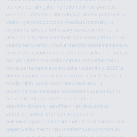
teensvoice.ru
imgsharing.ru
domashnee-porno.ru
eva-elfie.ru
foto-tur.ru
biz-doska.ru
metropoltravel.ru
veslo-i-yakor.ru
borodino-media.ru
rostotsky.ru
regionufa.ru
weiss-bet.ru
zaryna.ru
casinotablet.ru
universalia.ru
remont-mebeli-moscow.ru
termomur.ru
clubfisher.ru
remstirufa.ru
erdamchi.ru
doramamama.ru
muraviovka-park.ru
worldofwoman.ru
clean-dreams.ru
arkrym.ru
kristinita.ru
dircomputer.ru
healthenter.ru
textexperts.ru
pivnaya-kruzhka.ru
kinofilmy-2021.ru
demolalapaluza.ru
tanyavanya.ru
remstir-tolyatti.ru
msdip.ru
jdol.ru
sokolovr.ru
newtech-spb.ru
rezemkleim.ru
massage-tai.ru
seonub.ru
zvonitut.ru
biolisichka24.ru
mncraft-download.ru
algoritm-sistema.ru
godflesh.ru
ru-industria.ru
zebra-tlt.ru
okna-proficom.ru
erynok.ru
onlinekinospace.ru
startupstudio-fefu.ru
zarges-ru.ru
gegenjustizunrecht.ru
autobalashov.ru
utrovortu.ru
spiski-firm.ru
elara-m.ru
kinomusorka.ru
mkcslava.ru