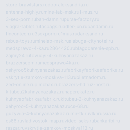
store-brawlstars.ru
dooraleksandria.ru
antenna-highly.ru
mine-lab-msk.ru
1-mus.ru
3-sex-porn.ru
ban-damn.ru
purse-factory.ru
viagra-tablet.ru
fasbags.ru
adler-jun.ru
bandamn.ru
fincontech.ru
3sexporn.ru
1mus.ru
darksand.ru
rebus-toys.ru
minelab-msk.ru
alabuga-cityhotel.ru
medsprawo-4-ka.ru
2864420.ru
blagodarenie-spb.ru
zajmy24.ru
tovudyi-4-kuhnyanazakaz.ru
brazzerscom.ru
medsprawo4ka.ru
xehyroo5kuhnyanazakaz.ru
fabrikayfabrikaefabrika.ru
vskrytie-zamkov-moskva-113.ru
biletnadom.ru
zed-online.ru
pimchax.ru
brazzers-hd.ru
z-host.ru
kitubeu2kuhnyanazakaz.ru
naperekate.ru
kuhnyaofabrikaufabrik.ru
kitubeu-2-kuhnyanazakaz.ru
xehyroo-5-kuhnyanazakaz.ru
cs-68.ru
guzywia-4-kuhnyanazakaz.ru
mir-tk.ru
vlknrussia.ru
cs68.ru
vladivostok-map.ru
video-seks.ru
bankaribi.ru
raszar.ru
vskrytie-zamkov-moskva113.ru