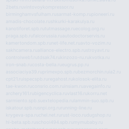
2bets.ru
vintovoykompressor.ru
birminghamvsfulham.ru
sarmat-komp.ru
pioneeri.ru
amadis-chocolate.ru
shkurki-karakulya.ru
kanotiforet.spb.ru
tutmassage.ru
ecolog.org.ru
praga.spb.ru
falcorussia.ru
autodoctorservis.ru
kamertondom.spb.ru
net-life.net.ru
avto-vozim.ru
sakhcamera.ru
alliance-electro.spb.ru
stroyavt.ru
controlweb1.ru
tdsak74.ru
kinzozo-ru.ru
kvotka.ru
iron-snab.ru
costa-bella.ru
eugrus.pp.ru
associaciya39.ru
primexpo.spb.ru
bezmorchin.ru
ia2.ru
cpt21.ru
ispecspb.ru
regahost.ru
kolosok-elita.ru
tae-kwon.ru
consrio.com.ru
insiam.ru
avegainfo.ru
archery161.ru
bigencyclica.ru
vlast16.ru
korru.net
sarmiento.spb.su
extelopedia.ru
lammin-suo.spb.ru
iskatour.spb.ru
snpi.org.ru
running-line.ru
krygeva-spa.ru
chel.net.ru
rust-loco.ru
dugshop.ru
hl-beta.spb.ru
school494.spb.ru
mymubaby.ru