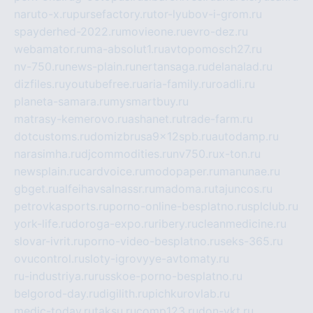
naruto-x.ru
pursefactory.ru
tor-lyubov-i-grom.ru
spayderhed-2022.ru
movieone.ru
evro-dez.ru
webamator.ru
ma-absolut1.ru
avtopomosch27.ru
nv-750.ru
news-plain.ru
nertansaga.ru
delanalad.ru
dizfiles.ru
youtubefree.ru
aria-family.ru
roadli.ru
planeta-samara.ru
mysmartbuy.ru
matrasy-kemerovo.ru
ashanet.ru
trade-farm.ru
dotcustoms.ru
domizbrusa9x12spb.ru
autodamp.ru
narasimha.ru
djcommodities.ru
nv750.ru
x-ton.ru
newsplain.ru
cardvoice.ru
modopaper.ru
manunae.ru
gbget.ru
alfeihavsalnassr.ru
madoma.ru
tajuncos.ru
petrovkasports.ru
porno-online-besplatno.ru
splclub.ru
york-life.ru
doroga-expo.ru
ribery.ru
cleanmedicine.ru
slovar-ivrit.ru
porno-video-besplatno.ru
seks-365.ru
ovucontrol.ru
sloty-igrovyye-avtomaty.ru
ru-industriya.ru
russkoe-porno-besplatno.ru
belgorod-day.ru
digilith.ru
pichkurovlab.ru
medic-today.ru
taksu.ru
comp123.ru
don-ykt.ru