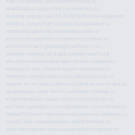
krsk124.ru
kubok.spb.ru
romanofforex.ru
analitikaplus.ru
spyonline.ru
zosikamery.ru
sloboda-ural.pp.ru
AUTO-COM.SU
hohota.net
alimy.ru
online-z.com
aromat-vostoka.ru
otdelkaexp.ru
mobilvest.ru
bbd.net.ru
mebelshop.msk.ru
smp-forum.ru
bastion-td.ru
kosmoscreative.ru
avrmotors.ru
art-galadesign.ru
tiffany-c.ru
ecostep-samara.ru
d-p.spb.ru
галактика73.рф
sko.com.ru
davitamebel-spb.ru
fotsis.ru
tesiaes.ru
kokoroyari.spb.ru
blesna-kazan.ru
mossilver.ru
lenderoq.ru
sergeydobrin.ru
tochkazvuka.msk.ru
people-of-art.ru
bezzubova.ru
clubtibet.ru
orior-aks.ru
dynamoauto.ru
szk-favorit.ru
carlines.ru
flatnsk.ru
kingbolenskaner.ru
alex-motor.ru
astroline.net.ru
act1.spb.ru
polyglot.com.ru
gidlipetsk.ru
ooo-driada.ru
detsad125.ru
mir-zdoroviya.ru
bruslanovo.ru
siterem.ru
council.spb.ru
лодкипатриот.рф
kafekolizey.ru
iclub.net.ru
gazon-easy.ru
sugarepilekb.ru
grinox.ru