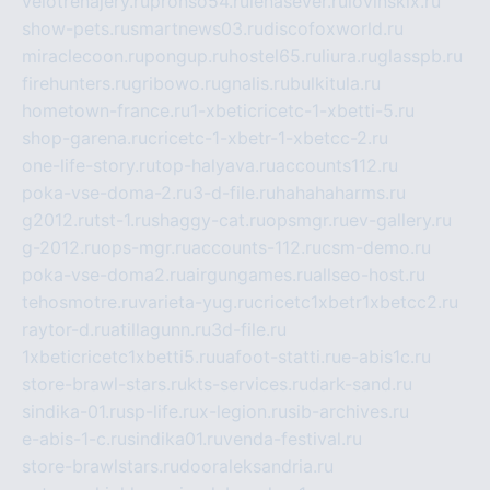
velotrenajery.ru
pronso54.ru
lenasever.ru
lovinskix.ru
show-pets.ru
smartnews03.ru
discofoxworld.ru
miraclecoon.ru
pongup.ru
hostel65.ru
liura.ru
glasspb.ru
firehunters.ru
gribowo.ru
gnalis.ru
bulkitula.ru
hometown-france.ru
1-xbeticricetc-1-xbetti-5.ru
shop-garena.ru
cricetc-1-xbetr-1-xbetcc-2.ru
one-life-story.ru
top-halyava.ru
accounts112.ru
poka-vse-doma-2.ru
3-d-file.ru
hahahaharms.ru
g2012.ru
tst-1.ru
shaggy-cat.ru
opsmgr.ru
ev-gallery.ru
g-2012.ru
ops-mgr.ru
accounts-112.ru
csm-demo.ru
poka-vse-doma2.ru
airgungames.ru
allseo-host.ru
tehosmotre.ru
varieta-yug.ru
cricetc1xbetr1xbetcc2.ru
raytor-d.ru
atillagunn.ru
3d-file.ru
1xbeticricetc1xbetti5.ru
uafoot-statti.ru
e-abis1c.ru
store-brawl-stars.ru
kts-services.ru
dark-sand.ru
sindika-01.ru
sp-life.ru
x-legion.ru
sib-archives.ru
e-abis-1-c.ru
sindika01.ru
venda-festival.ru
store-brawlstars.ru
dooraleksandria.ru