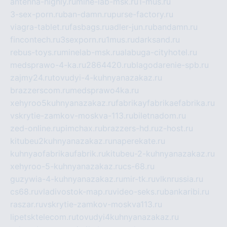
antenna-highly.ru
mine-lab-msk.ru
1-mus.ru
3-sex-porn.ru
ban-damn.ru
purse-factory.ru
viagra-tablet.ru
fasbags.ru
adler-jun.ru
bandamn.ru
fincontech.ru
3sexporn.ru
1mus.ru
darksand.ru
rebus-toys.ru
minelab-msk.ru
alabuga-cityhotel.ru
medsprawo-4-ka.ru
2864420.ru
blagodarenie-spb.ru
zajmy24.ru
tovudyi-4-kuhnyanazakaz.ru
brazzerscom.ru
medsprawo4ka.ru
xehyroo5kuhnyanazakaz.ru
fabrikayfabrikaefabrika.ru
vskrytie-zamkov-moskva-113.ru
biletnadom.ru
zed-online.ru
pimchax.ru
brazzers-hd.ru
z-host.ru
kitubeu2kuhnyanazakaz.ru
naperekate.ru
kuhnyaofabrikaufabrik.ru
kitubeu-2-kuhnyanazakaz.ru
xehyroo-5-kuhnyanazakaz.ru
cs-68.ru
guzywia-4-kuhnyanazakaz.ru
mir-tk.ru
vlknrussia.ru
cs68.ru
vladivostok-map.ru
video-seks.ru
bankaribi.ru
raszar.ru
vskrytie-zamkov-moskva113.ru
lipetsktelecom.ru
tovudyi4kuhnyanazakaz.ru