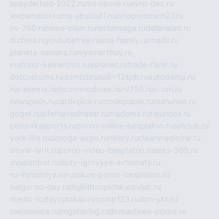
spayderhed-2022.ru
movieone.ru
evro-dez.ru
webamator.ru
ma-absolut1.ru
avtopomosch27.ru
nv-750.ru
news-plain.ru
nertansaga.ru
delanalad.ru
dizfiles.ru
youtubefree.ru
aria-family.ru
roadli.ru
planeta-samara.ru
mysmartbuy.ru
matrasy-kemerovo.ru
ashanet.ru
trade-farm.ru
dotcustoms.ru
domizbrusa9x12spb.ru
autodamp.ru
narasimha.ru
djcommodities.ru
nv750.ru
x-ton.ru
newsplain.ru
cardvoice.ru
modopaper.ru
manunae.ru
gbget.ru
alfeihavsalnassr.ru
madoma.ru
tajuncos.ru
petrovkasports.ru
porno-online-besplatno.ru
splclub.ru
york-life.ru
doroga-expo.ru
ribery.ru
cleanmedicine.ru
slovar-ivrit.ru
porno-video-besplatno.ru
seks-365.ru
ovucontrol.ru
sloty-igrovyye-avtomaty.ru
ru-industriya.ru
russkoe-porno-besplatno.ru
belgorod-day.ru
digilith.ru
pichkurovlab.ru
medic-today.ru
taksu.ru
comp123.ru
don-ykt.ru
teensvoice.ru
imgsharing.ru
domashnee-porno.ru