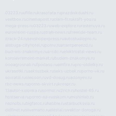
03223.ru
ufille.ru
krasotata.ru
prazdnikdushi.ru
veetbox.ru
cinemapost.ru
ciam-fr.ru
kraft-you.ru
mega-press.ru
03223.ru
web-explore.ru
rastenuya.ru
eurovision-russia.ru
strah-news.ru
freeride-team.ru
itrack-24.ru
sexshopexpress.ru
autostudiopro.ru
alabuga-cityhotel.ru
pornv.ru
atlantpereezd.ru
bud-em-znakomye.ru
a-cdc.ru
elektrostal-news.ru
korolevremont-market.ru
budem-znakomye.ru
oooagrosnab.ru
fpodaso.ru
emfire.ru
pro-otdelky.ru
ukrasotki.ru
seksuzbek.ru
seks-uzbek.ru
porno-vk.ru
sovratili.ru
olecoon.ru
vd-dosug.ru
adonyev.ru
rbc-news.ru
porno-skvirt.ru
krospr.ru
13autor-kolonka.ru
sormol.ru
2rich.ru
hostel-65.ru
hostserve.ru
porno-na-russkom.ru
mishinlab.ru
neznobi.ru
bigfatcc.ru
habble.ru
starbucksvia.ru
delfinet.ru
silvernano.ru
elestal.ru
vektor-doroga.ru