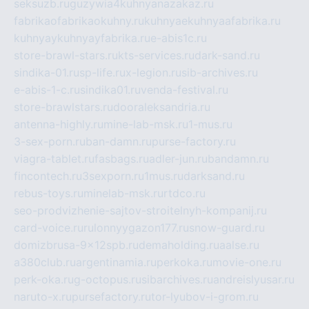
seksuzb.ru
guzywia4kuhnyanazakaz.ru
fabrikaofabrikaokuhny.ru
kuhnyaekuhnyaafabrika.ru
kuhnyaykuhnyayfabrika.ru
e-abis1c.ru
store-brawl-stars.ru
kts-services.ru
dark-sand.ru
sindika-01.ru
sp-life.ru
x-legion.ru
sib-archives.ru
e-abis-1-c.ru
sindika01.ru
venda-festival.ru
store-brawlstars.ru
dooraleksandria.ru
antenna-highly.ru
mine-lab-msk.ru
1-mus.ru
3-sex-porn.ru
ban-damn.ru
purse-factory.ru
viagra-tablet.ru
fasbags.ru
adler-jun.ru
bandamn.ru
fincontech.ru
3sexporn.ru
1mus.ru
darksand.ru
rebus-toys.ru
minelab-msk.ru
rtdco.ru
seo-prodvizhenie-sajtov-stroitelnyh-kompanij.ru
card-voice.ru
rulonnyygazon177.ru
snow-guard.ru
domizbrusa-9x12spb.ru
demaholding.ru
aalse.ru
a380club.ru
argentinamia.ru
perkoka.ru
movie-one.ru
perk-oka.ru
g-octopus.ru
sibarchives.ru
andreislyusar.ru
naruto-x.ru
pursefactory.ru
tor-lyubov-i-grom.ru