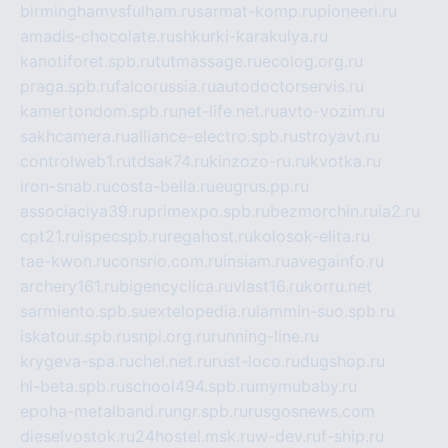
birminghamvsfulham.ru
sarmat-komp.ru
pioneeri.ru
amadis-chocolate.ru
shkurki-karakulya.ru
kanotiforet.spb.ru
tutmassage.ru
ecolog.org.ru
praga.spb.ru
falcorussia.ru
autodoctorservis.ru
kamertondom.spb.ru
net-life.net.ru
avto-vozim.ru
sakhcamera.ru
alliance-electro.spb.ru
stroyavt.ru
controlweb1.ru
tdsak74.ru
kinzozo-ru.ru
kvotka.ru
iron-snab.ru
costa-bella.ru
eugrus.pp.ru
associaciya39.ru
primexpo.spb.ru
bezmorchin.ru
ia2.ru
cpt21.ru
ispecspb.ru
regahost.ru
kolosok-elita.ru
tae-kwon.ru
consrio.com.ru
insiam.ru
avegainfo.ru
archery161.ru
bigencyclica.ru
vlast16.ru
korru.net
sarmiento.spb.su
extelopedia.ru
lammin-suo.spb.ru
iskatour.spb.ru
snpi.org.ru
running-line.ru
krygeva-spa.ru
chel.net.ru
rust-loco.ru
dugshop.ru
hl-beta.spb.ru
school494.spb.ru
mymubaby.ru
epoha-metalband.ru
ngr.spb.ru
rusgosnews.com
dieselvostok.ru
24hostel.msk.ru
w-dev.ru
f-ship.ru