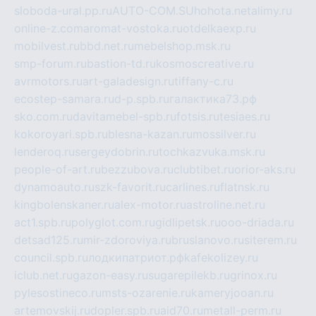
sloboda-ural.pp.ru
AUTO-COM.SU
hohota.net
alimy.ru
online-z.com
aromat-vostoka.ru
otdelkaexp.ru
mobilvest.ru
bbd.net.ru
mebelshop.msk.ru
smp-forum.ru
bastion-td.ru
kosmoscreative.ru
avrmotors.ru
art-galadesign.ru
tiffany-c.ru
ecostep-samara.ru
d-p.spb.ru
галактика73.рф
sko.com.ru
davitamebel-spb.ru
fotsis.ru
tesiaes.ru
kokoroyari.spb.ru
blesna-kazan.ru
mossilver.ru
lenderoq.ru
sergeydobrin.ru
tochkazvuka.msk.ru
people-of-art.ru
bezzubova.ru
clubtibet.ru
orior-aks.ru
dynamoauto.ru
szk-favorit.ru
carlines.ru
flatnsk.ru
kingbolenskaner.ru
alex-motor.ru
astroline.net.ru
act1.spb.ru
polyglot.com.ru
gidlipetsk.ru
ooo-driada.ru
detsad125.ru
mir-zdoroviya.ru
bruslanovo.ru
siterem.ru
council.spb.ru
лодкипатриот.рф
kafekolizey.ru
iclub.net.ru
gazon-easy.ru
sugarepilekb.ru
grinox.ru
pylesostineco.ru
msts-ozarenie.ru
kameryjooan.ru
artemovskij.ru
dopler.spb.ru
aid70.ru
metall-perm.ru