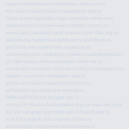
regsmi.ru
filmnetwork.ru
malinasp.ru
kinosvin.ru
h2o-salon.ru
malutkayork.ru
deltaprim.spb.ru
tango-perm.ru
gooddir.ru
sgv.su
multiki-online.com
webkrasotki.com
cherinvest.ru
detskiy-ostrov.ru
ankou.spb.ru
alvesta1.ru
pdf-creator.ru
nix-files.org.ru
sakhatoday.ru
elektrikersymboler.ru
sputnikyes.ru
golf2club.msk.ru
aeforums.ru
zallclub.ru
multimodal.msk.ru
habaigry.ru
haikko.ru
sobakopedia.ru
isz-fest.ru
ewnc.info
screensaver-clock.net.ru
volnav.spb.ru
comnat.ru
npf.net.ru
7bit.pp.ru
kalugatur.ru
tesiaes.ru
card.com.ru
kazanka.spb.ru
gildiya-kuznecov.ru
kameryboavision.ru
griffoncom.spb.ru
fabrika-emotsiy.ru
PARK-MATROSOVA.RU
agat.spb.ru
avtoyurist-moskva1.ru
hardware.org.ru
схема-авто.рф
dg-lab.ru
angrup.ru
recruiter.spb.ru
music8.spb.ru
krsk124.ru
kubok.spb.ru
romanofforex.ru
analitikaplus.ru
spyonline.ru
zosikamery.ru