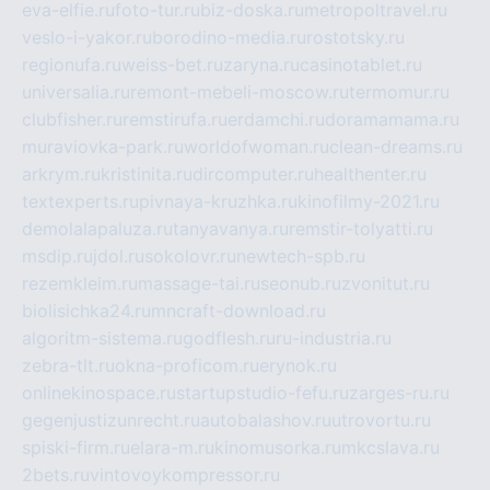
eva-elfie.ru
foto-tur.ru
biz-doska.ru
metropoltravel.ru
veslo-i-yakor.ru
borodino-media.ru
rostotsky.ru
regionufa.ru
weiss-bet.ru
zaryna.ru
casinotablet.ru
universalia.ru
remont-mebeli-moscow.ru
termomur.ru
clubfisher.ru
remstirufa.ru
erdamchi.ru
doramamama.ru
muraviovka-park.ru
worldofwoman.ru
clean-dreams.ru
arkrym.ru
kristinita.ru
dircomputer.ru
healthenter.ru
textexperts.ru
pivnaya-kruzhka.ru
kinofilmy-2021.ru
demolalapaluza.ru
tanyavanya.ru
remstir-tolyatti.ru
msdip.ru
jdol.ru
sokolovr.ru
newtech-spb.ru
rezemkleim.ru
massage-tai.ru
seonub.ru
zvonitut.ru
biolisichka24.ru
mncraft-download.ru
algoritm-sistema.ru
godflesh.ru
ru-industria.ru
zebra-tlt.ru
okna-proficom.ru
erynok.ru
onlinekinospace.ru
startupstudio-fefu.ru
zarges-ru.ru
gegenjustizunrecht.ru
autobalashov.ru
utrovortu.ru
spiski-firm.ru
elara-m.ru
kinomusorka.ru
mkcslava.ru
2bets.ru
vintovoykompressor.ru