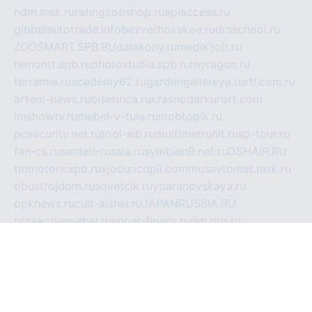
ndm.msk.ru
ratingzooshop.ru
apiaccess.ru
globalautotrade.info
bezverhovskoe.ru
drsschool.ru
ZOOSMART.SPB.RU
dalakony.ru
medikijob.ru
remontt.spb.ru
photostudia.spb.ru
myragon.ru
terramia.ru
academy62.ru
gardengallereya.ru
rti.com.ru
artem-news.ru
biserinca.ru
krasnodarkurort.com
imshowtv.ru
mebel-v-tule.ru
mobtopik.ru
pcsecurity.net.ru
tool-sib.ru
multimetrunit.ru
sp-tour.ru
fan-cs.ru
santeh-russia.ru
symbian9.net.ru
DSHAIR.RU
tmmotors.spb.ru
xjocuricopii.com
musavtomat.msk.ru
obustrojdom.ru
sovetcik.ru
ybaranovskaya.ru
ppknews.ru
cult-alshei.ru
JAPANRUSSIA.RU
proekciyamebel.ru
imper-finans.ru
rim.org.ru
glamourai.ru
brassminus.ru
zabor-pro.ru
ftn.pp.ru
dorogoe58.ru
laimengpacker.ru
kuzova-zapchasti.ru
sageerp.ru
taxodrom.ru
dsrazvitie.ru
hardcity.net.ru
ratinghomegames.ru
topservice25.ru
gubernyan.ru
gtglasslined.ru
ii4.ru
tssport.spb.ru
andorra24.com