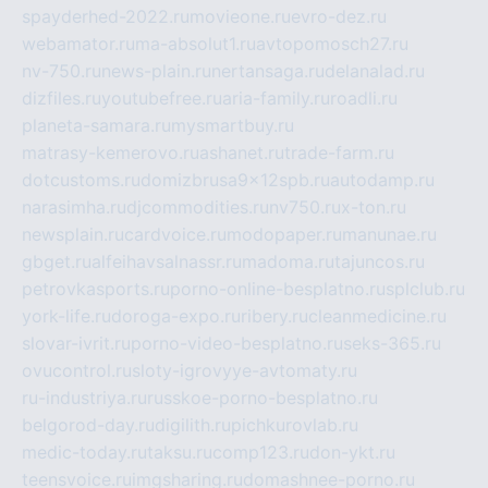
spayderhed-2022.ru
movieone.ru
evro-dez.ru
webamator.ru
ma-absolut1.ru
avtopomosch27.ru
nv-750.ru
news-plain.ru
nertansaga.ru
delanalad.ru
dizfiles.ru
youtubefree.ru
aria-family.ru
roadli.ru
planeta-samara.ru
mysmartbuy.ru
matrasy-kemerovo.ru
ashanet.ru
trade-farm.ru
dotcustoms.ru
domizbrusa9x12spb.ru
autodamp.ru
narasimha.ru
djcommodities.ru
nv750.ru
x-ton.ru
newsplain.ru
cardvoice.ru
modopaper.ru
manunae.ru
gbget.ru
alfeihavsalnassr.ru
madoma.ru
tajuncos.ru
petrovkasports.ru
porno-online-besplatno.ru
splclub.ru
york-life.ru
doroga-expo.ru
ribery.ru
cleanmedicine.ru
slovar-ivrit.ru
porno-video-besplatno.ru
seks-365.ru
ovucontrol.ru
sloty-igrovyye-avtomaty.ru
ru-industriya.ru
russkoe-porno-besplatno.ru
belgorod-day.ru
digilith.ru
pichkurovlab.ru
medic-today.ru
taksu.ru
comp123.ru
don-ykt.ru
teensvoice.ru
imgsharing.ru
domashnee-porno.ru