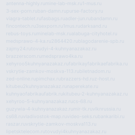
antenna-highly.ru
mine-lab-msk.ru
1-mus.ru
3-sex-porn.ru
ban-damn.ru
purse-factory.ru
viagra-tablet.ru
fasbags.ru
adler-jun.ru
bandamn.ru
fincontech.ru
3sexporn.ru
1mus.ru
darksand.ru
rebus-toys.ru
minelab-msk.ru
alabuga-cityhotel.ru
medsprawo-4-ka.ru
2864420.ru
blagodarenie-spb.ru
zajmy24.ru
tovudyi-4-kuhnyanazakaz.ru
brazzerscom.ru
medsprawo4ka.ru
xehyroo5kuhnyanazakaz.ru
fabrikayfabrikaefabrika.ru
vskrytie-zamkov-moskva-113.ru
biletnadom.ru
zed-online.ru
pimchax.ru
brazzers-hd.ru
z-host.ru
kitubeu2kuhnyanazakaz.ru
naperekate.ru
kuhnyaofabrikaufabrik.ru
kitubeu-2-kuhnyanazakaz.ru
xehyroo-5-kuhnyanazakaz.ru
cs-68.ru
guzywia-4-kuhnyanazakaz.ru
mir-tk.ru
vlknrussia.ru
cs68.ru
vladivostok-map.ru
video-seks.ru
bankaribi.ru
raszar.ru
vskrytie-zamkov-moskva113.ru
lipetsktelecom.ru
tovudyi4kuhnyanazakaz.ru