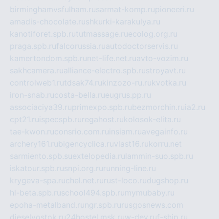
birminghamvsfulham.ru
sarmat-komp.ru
pioneeri.ru
amadis-chocolate.ru
shkurki-karakulya.ru
kanotiforet.spb.ru
tutmassage.ru
ecolog.org.ru
praga.spb.ru
falcorussia.ru
autodoctorservis.ru
kamertondom.spb.ru
net-life.net.ru
avto-vozim.ru
sakhcamera.ru
alliance-electro.spb.ru
stroyavt.ru
controlweb1.ru
tdsak74.ru
kinzozo-ru.ru
kvotka.ru
iron-snab.ru
costa-bella.ru
eugrus.pp.ru
associaciya39.ru
primexpo.spb.ru
bezmorchin.ru
ia2.ru
cpt21.ru
ispecspb.ru
regahost.ru
kolosok-elita.ru
tae-kwon.ru
consrio.com.ru
insiam.ru
avegainfo.ru
archery161.ru
bigencyclica.ru
vlast16.ru
korru.net
sarmiento.spb.su
extelopedia.ru
lammin-suo.spb.ru
iskatour.spb.ru
snpi.org.ru
running-line.ru
krygeva-spa.ru
chel.net.ru
rust-loco.ru
dugshop.ru
hl-beta.spb.ru
school494.spb.ru
mymubaby.ru
epoha-metalband.ru
ngr.spb.ru
rusgosnews.com
dieselvostok.ru
24hostel.msk.ru
w-dev.ru
f-ship.ru