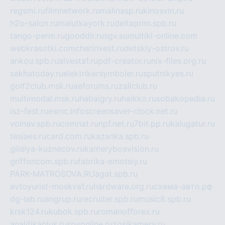
regsmi.ru
filmnetwork.ru
malinasp.ru
kinosvin.ru
h2o-salon.ru
malutkayork.ru
deltaprim.spb.ru
tango-perm.ru
gooddir.ru
sgv.su
multiki-online.com
webkrasotki.com
cherinvest.ru
detskiy-ostrov.ru
ankou.spb.ru
alvesta1.ru
pdf-creator.ru
nix-files.org.ru
sakhatoday.ru
elektrikersymboler.ru
sputnikyes.ru
golf2club.msk.ru
aeforums.ru
zallclub.ru
multimodal.msk.ru
habaigry.ru
haikko.ru
sobakopedia.ru
isz-fest.ru
ewnc.info
screensaver-clock.net.ru
volnav.spb.ru
comnat.ru
npf.net.ru
7bit.pp.ru
kalugatur.ru
tesiaes.ru
card.com.ru
kazanka.spb.ru
gildiya-kuznecov.ru
kameryboavision.ru
griffoncom.spb.ru
fabrika-emotsiy.ru
PARK-MATROSOVA.RU
agat.spb.ru
avtoyurist-moskva1.ru
hardware.org.ru
схема-авто.рф
dg-lab.ru
angrup.ru
recruiter.spb.ru
music8.spb.ru
krsk124.ru
kubok.spb.ru
romanofforex.ru
analitikaplus.ru
spyonline.ru
zosikamery.ru