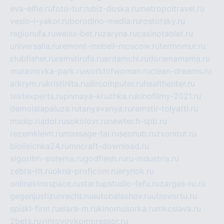
eva-elfie.ru
foto-tur.ru
biz-doska.ru
metropoltravel.ru
veslo-i-yakor.ru
borodino-media.ru
rostotsky.ru
regionufa.ru
weiss-bet.ru
zaryna.ru
casinotablet.ru
universalia.ru
remont-mebeli-moscow.ru
termomur.ru
clubfisher.ru
remstirufa.ru
erdamchi.ru
doramamama.ru
muraviovka-park.ru
worldofwoman.ru
clean-dreams.ru
arkrym.ru
kristinita.ru
dircomputer.ru
healthenter.ru
textexperts.ru
pivnaya-kruzhka.ru
kinofilmy-2021.ru
demolalapaluza.ru
tanyavanya.ru
remstir-tolyatti.ru
msdip.ru
jdol.ru
sokolovr.ru
newtech-spb.ru
rezemkleim.ru
massage-tai.ru
seonub.ru
zvonitut.ru
biolisichka24.ru
mncraft-download.ru
algoritm-sistema.ru
godflesh.ru
ru-industria.ru
zebra-tlt.ru
okna-proficom.ru
erynok.ru
onlinekinospace.ru
startupstudio-fefu.ru
zarges-ru.ru
gegenjustizunrecht.ru
autobalashov.ru
utrovortu.ru
spiski-firm.ru
elara-m.ru
kinomusorka.ru
mkcslava.ru
2bets.ru
vintovoykompressor.ru