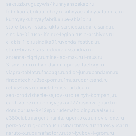
seksuzb.ru
guzywia4kuhnyanazakaz.ru
fabrikaofabrikaokuhny.ru
kuhnyaekuhnyaafabrika.ru
kuhnyaykuhnyayfabrika.ru
e-abis1c.ru
store-brawl-stars.ru
kts-services.ru
dark-sand.ru
sindika-01.ru
sp-life.ru
x-legion.ru
sib-archives.ru
e-abis-1-c.ru
sindika01.ru
venda-festival.ru
store-brawlstars.ru
dooraleksandria.ru
antenna-highly.ru
mine-lab-msk.ru
1-mus.ru
3-sex-porn.ru
ban-damn.ru
purse-factory.ru
viagra-tablet.ru
fasbags.ru
adler-jun.ru
bandamn.ru
fincontech.ru
3sexporn.ru
1mus.ru
darksand.ru
rebus-toys.ru
minelab-msk.ru
rtdco.ru
seo-prodvizhenie-sajtov-stroitelnyh-kompanij.ru
card-voice.ru
rulonnyygazon177.ru
snow-guard.ru
domizbrusa-9x12spb.ru
demaholding.ru
aalse.ru
a380club.ru
argentinamia.ru
perkoka.ru
movie-one.ru
perk-oka.ru
g-octopus.ru
sibarchives.ru
andreislyusar.ru
naruto-x.ru
pursefactory.ru
tor-lyubov-i-grom.ru