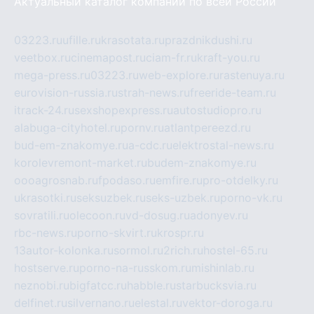
Актуальный каталог компаний по всей России
03223.ru
ufille.ru
krasotata.ru
prazdnikdushi.ru
veetbox.ru
cinemapost.ru
ciam-fr.ru
kraft-you.ru
mega-press.ru
03223.ru
web-explore.ru
rastenuya.ru
eurovision-russia.ru
strah-news.ru
freeride-team.ru
itrack-24.ru
sexshopexpress.ru
autostudiopro.ru
alabuga-cityhotel.ru
pornv.ru
atlantpereezd.ru
bud-em-znakomye.ru
a-cdc.ru
elektrostal-news.ru
korolevremont-market.ru
budem-znakomye.ru
oooagrosnab.ru
fpodaso.ru
emfire.ru
pro-otdelky.ru
ukrasotki.ru
seksuzbek.ru
seks-uzbek.ru
porno-vk.ru
sovratili.ru
olecoon.ru
vd-dosug.ru
adonyev.ru
rbc-news.ru
porno-skvirt.ru
krospr.ru
13autor-kolonka.ru
sormol.ru
2rich.ru
hostel-65.ru
hostserve.ru
porno-na-russkom.ru
mishinlab.ru
neznobi.ru
bigfatcc.ru
habble.ru
starbucksvia.ru
delfinet.ru
silvernano.ru
elestal.ru
vektor-doroga.ru