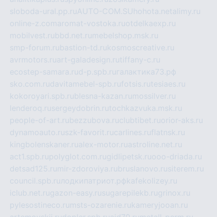
sloboda-ural.pp.ru
AUTO-COM.SU
hohota.net
alimy.ru
online-z.com
aromat-vostoka.ru
otdelkaexp.ru
mobilvest.ru
bbd.net.ru
mebelshop.msk.ru
smp-forum.ru
bastion-td.ru
kosmoscreative.ru
avrmotors.ru
art-galadesign.ru
tiffany-c.ru
ecostep-samara.ru
d-p.spb.ru
галактика73.рф
sko.com.ru
davitamebel-spb.ru
fotsis.ru
tesiaes.ru
kokoroyari.spb.ru
blesna-kazan.ru
mossilver.ru
lenderoq.ru
sergeydobrin.ru
tochkazvuka.msk.ru
people-of-art.ru
bezzubova.ru
clubtibet.ru
orior-aks.ru
dynamoauto.ru
szk-favorit.ru
carlines.ru
flatnsk.ru
kingbolenskaner.ru
alex-motor.ru
astroline.net.ru
act1.spb.ru
polyglot.com.ru
gidlipetsk.ru
ooo-driada.ru
detsad125.ru
mir-zdoroviya.ru
bruslanovo.ru
siterem.ru
council.spb.ru
лодкипатриот.рф
kafekolizey.ru
iclub.net.ru
gazon-easy.ru
sugarepilekb.ru
grinox.ru
pylesostineco.ru
msts-ozarenie.ru
kameryjooan.ru
artemovskij.ru
dopler.spb.ru
aid70.ru
metall-perm.ru