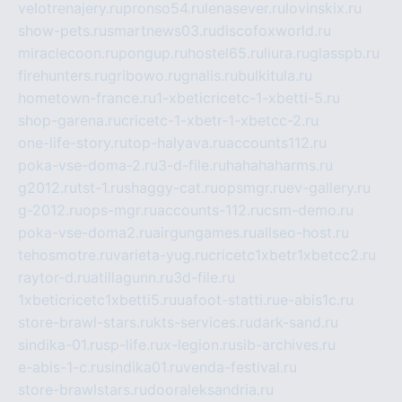
velotrenajery.ru
pronso54.ru
lenasever.ru
lovinskix.ru
show-pets.ru
smartnews03.ru
discofoxworld.ru
miraclecoon.ru
pongup.ru
hostel65.ru
liura.ru
glasspb.ru
firehunters.ru
gribowo.ru
gnalis.ru
bulkitula.ru
hometown-france.ru
1-xbeticricetc-1-xbetti-5.ru
shop-garena.ru
cricetc-1-xbetr-1-xbetcc-2.ru
one-life-story.ru
top-halyava.ru
accounts112.ru
poka-vse-doma-2.ru
3-d-file.ru
hahahaharms.ru
g2012.ru
tst-1.ru
shaggy-cat.ru
opsmgr.ru
ev-gallery.ru
g-2012.ru
ops-mgr.ru
accounts-112.ru
csm-demo.ru
poka-vse-doma2.ru
airgungames.ru
allseo-host.ru
tehosmotre.ru
varieta-yug.ru
cricetc1xbetr1xbetcc2.ru
raytor-d.ru
atillagunn.ru
3d-file.ru
1xbeticricetc1xbetti5.ru
uafoot-statti.ru
e-abis1c.ru
store-brawl-stars.ru
kts-services.ru
dark-sand.ru
sindika-01.ru
sp-life.ru
x-legion.ru
sib-archives.ru
e-abis-1-c.ru
sindika01.ru
venda-festival.ru
store-brawlstars.ru
dooraleksandria.ru