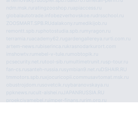
ndm.msk.ru
ratingzooshop.ru
apiaccess.ru
globalautotrade.info
bezverhovskoe.ru
drsschool.ru
ZOOSMART.SPB.RU
dalakony.ru
medikijob.ru
remontt.spb.ru
photostudia.spb.ru
myragon.ru
terramia.ru
academy62.ru
gardengallereya.ru
rti.com.ru
artem-news.ru
biserinca.ru
krasnodarkurort.com
imshowtv.ru
mebel-v-tule.ru
mobtopik.ru
pcsecurity.net.ru
tool-sib.ru
multimetrunit.ru
sp-tour.ru
fan-cs.ru
santeh-russia.ru
symbian9.net.ru
DSHAIR.RU
tmmotors.spb.ru
xjocuricopii.com
musavtomat.msk.ru
obustrojdom.ru
sovetcik.ru
ybaranovskaya.ru
ppknews.ru
cult-alshei.ru
JAPANRUSSIA.RU
proekciyamebel.ru
imper-finans.ru
rim.org.ru
glamourai.ru
brassminus.ru
zabor-pro.ru
ftn.pp.ru
dorogoe58.ru
laimengpacker.ru
kuzova-zapchasti.ru
sageerp.ru
taxodrom.ru
dsrazvitie.ru
hardcity.net.ru
ratinghomegames.ru
topservice25.ru
gubernyan.ru