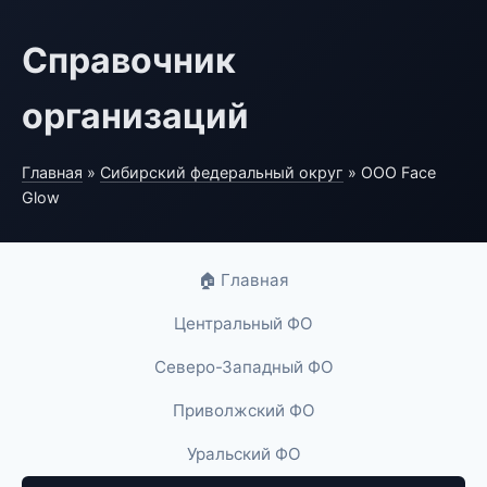
Справочник
организаций
Главная
»
Сибирский федеральный округ
» ООО Face
Glow
🏠 Главная
Центральный ФО
Северо-Западный ФО
Приволжский ФО
Уральский ФО