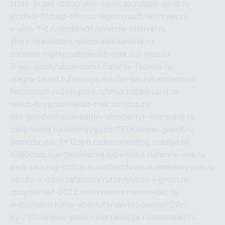
store-brawl-stars.ru
kts-services.ru
dark-sand.ru
sindika-01.ru
sp-life.ru
x-legion.ru
sib-archives.ru
e-abis-1-c.ru
sindika01.ru
venda-festival.ru
store-brawlstars.ru
dooraleksandria.ru
antenna-highly.ru
mine-lab-msk.ru
1-mus.ru
3-sex-porn.ru
ban-damn.ru
purse-factory.ru
viagra-tablet.ru
fasbags.ru
adler-jun.ru
bandamn.ru
fincontech.ru
3sexporn.ru
1mus.ru
darksand.ru
rebus-toys.ru
minelab-msk.ru
rtdco.ru
seo-prodvizhenie-sajtov-stroitelnyh-kompanij.ru
card-voice.ru
rulonnyygazon177.ru
snow-guard.ru
domizbrusa-9x12spb.ru
demaholding.ru
aalse.ru
a380club.ru
argentinamia.ru
perkoka.ru
movie-one.ru
perk-oka.ru
g-octopus.ru
sibarchives.ru
andreislyusar.ru
naruto-x.ru
pursefactory.ru
tor-lyubov-i-grom.ru
spayderhed-2022.ru
movieone.ru
evro-dez.ru
webamator.ru
ma-absolut1.ru
avtopomosch27.ru
nv-750.ru
news-plain.ru
nertansaga.ru
delanalad.ru