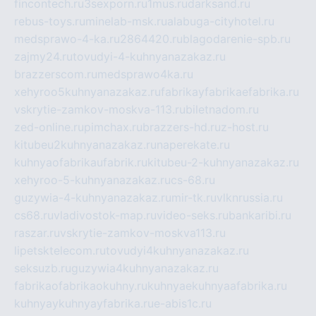
fincontech.ru
3sexporn.ru
1mus.ru
darksand.ru
rebus-toys.ru
minelab-msk.ru
alabuga-cityhotel.ru
medsprawo-4-ka.ru
2864420.ru
blagodarenie-spb.ru
zajmy24.ru
tovudyi-4-kuhnyanazakaz.ru
brazzerscom.ru
medsprawo4ka.ru
xehyroo5kuhnyanazakaz.ru
fabrikayfabrikaefabrika.ru
vskrytie-zamkov-moskva-113.ru
biletnadom.ru
zed-online.ru
pimchax.ru
brazzers-hd.ru
z-host.ru
kitubeu2kuhnyanazakaz.ru
naperekate.ru
kuhnyaofabrikaufabrik.ru
kitubeu-2-kuhnyanazakaz.ru
xehyroo-5-kuhnyanazakaz.ru
cs-68.ru
guzywia-4-kuhnyanazakaz.ru
mir-tk.ru
vlknrussia.ru
cs68.ru
vladivostok-map.ru
video-seks.ru
bankaribi.ru
raszar.ru
vskrytie-zamkov-moskva113.ru
lipetsktelecom.ru
tovudyi4kuhnyanazakaz.ru
seksuzb.ru
guzywia4kuhnyanazakaz.ru
fabrikaofabrikaokuhny.ru
kuhnyaekuhnyaafabrika.ru
kuhnyaykuhnyayfabrika.ru
e-abis1c.ru