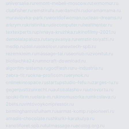
universalia.ru
remont-mebeli-moscow.ru
termomur.ru
clubfisher.ru
remstirufa.ru
erdamchi.ru
doramamama.ru
muraviovka-park.ru
worldofwoman.ru
clean-dreams.ru
arkrym.ru
kristinita.ru
dircomputer.ru
healthenter.ru
textexperts.ru
pivnaya-kruzhka.ru
kinofilmy-2021.ru
demolalapaluza.ru
tanyavanya.ru
remstir-tolyatti.ru
msdip.ru
jdol.ru
sokolovr.ru
newtech-spb.ru
rezemkleim.ru
massage-tai.ru
seonub.ru
zvonitut.ru
biolisichka24.ru
mncraft-download.ru
algoritm-sistema.ru
godflesh.ru
ru-industria.ru
zebra-tlt.ru
okna-proficom.ru
erynok.ru
onlinekinospace.ru
startupstudio-fefu.ru
zarges-ru.ru
gegenjustizunrecht.ru
autobalashov.ru
utrovortu.ru
spiski-firm.ru
elara-m.ru
kinomusorka.ru
mkcslava.ru
2bets.ru
vintovoykompressor.ru
birminghamvsfulham.ru
sarmat-komp.ru
pioneeri.ru
amadis-chocolate.ru
shkurki-karakulya.ru
kanotiforet.spb.ru
tutmassage.ru
ecolog.org.ru