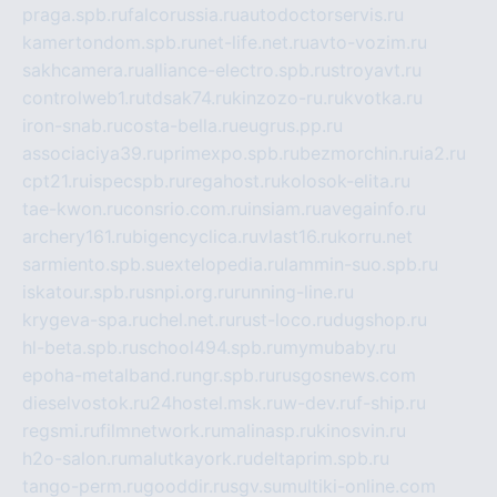
praga.spb.ru
falcorussia.ru
autodoctorservis.ru
kamertondom.spb.ru
net-life.net.ru
avto-vozim.ru
sakhcamera.ru
alliance-electro.spb.ru
stroyavt.ru
controlweb1.ru
tdsak74.ru
kinzozo-ru.ru
kvotka.ru
iron-snab.ru
costa-bella.ru
eugrus.pp.ru
associaciya39.ru
primexpo.spb.ru
bezmorchin.ru
ia2.ru
cpt21.ru
ispecspb.ru
regahost.ru
kolosok-elita.ru
tae-kwon.ru
consrio.com.ru
insiam.ru
avegainfo.ru
archery161.ru
bigencyclica.ru
vlast16.ru
korru.net
sarmiento.spb.su
extelopedia.ru
lammin-suo.spb.ru
iskatour.spb.ru
snpi.org.ru
running-line.ru
krygeva-spa.ru
chel.net.ru
rust-loco.ru
dugshop.ru
hl-beta.spb.ru
school494.spb.ru
mymubaby.ru
epoha-metalband.ru
ngr.spb.ru
rusgosnews.com
dieselvostok.ru
24hostel.msk.ru
w-dev.ru
f-ship.ru
regsmi.ru
filmnetwork.ru
malinasp.ru
kinosvin.ru
h2o-salon.ru
malutkayork.ru
deltaprim.spb.ru
tango-perm.ru
gooddir.ru
sgv.su
multiki-online.com