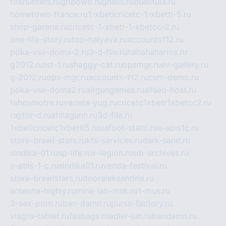
firehunters.ru
gribowo.ru
gnalis.ru
bulkitula.ru
hometown-france.ru
1-xbeticricetc-1-xbetti-5.ru
shop-garena.ru
cricetc-1-xbetr-1-xbetcc-2.ru
one-life-story.ru
top-halyava.ru
accounts112.ru
poka-vse-doma-2.ru
3-d-file.ru
hahahaharms.ru
g2012.ru
tst-1.ru
shaggy-cat.ru
opsmgr.ru
ev-gallery.ru
g-2012.ru
ops-mgr.ru
accounts-112.ru
csm-demo.ru
poka-vse-doma2.ru
airgungames.ru
allseo-host.ru
tehosmotre.ru
varieta-yug.ru
cricetc1xbetr1xbetcc2.ru
raytor-d.ru
atillagunn.ru
3d-file.ru
1xbeticricetc1xbetti5.ru
uafoot-statti.ru
e-abis1c.ru
store-brawl-stars.ru
kts-services.ru
dark-sand.ru
sindika-01.ru
sp-life.ru
x-legion.ru
sib-archives.ru
e-abis-1-c.ru
sindika01.ru
venda-festival.ru
store-brawlstars.ru
dooraleksandria.ru
antenna-highly.ru
mine-lab-msk.ru
1-mus.ru
3-sex-porn.ru
ban-damn.ru
purse-factory.ru
viagra-tablet.ru
fasbags.ru
adler-jun.ru
bandamn.ru