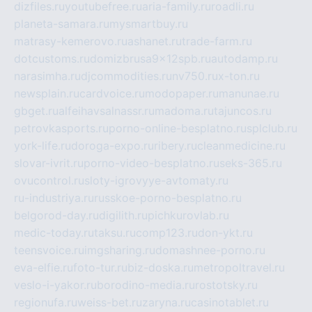
dizfiles.ru
youtubefree.ru
aria-family.ru
roadli.ru
planeta-samara.ru
mysmartbuy.ru
matrasy-kemerovo.ru
ashanet.ru
trade-farm.ru
dotcustoms.ru
domizbrusa9x12spb.ru
autodamp.ru
narasimha.ru
djcommodities.ru
nv750.ru
x-ton.ru
newsplain.ru
cardvoice.ru
modopaper.ru
manunae.ru
gbget.ru
alfeihavsalnassr.ru
madoma.ru
tajuncos.ru
petrovkasports.ru
porno-online-besplatno.ru
splclub.ru
york-life.ru
doroga-expo.ru
ribery.ru
cleanmedicine.ru
slovar-ivrit.ru
porno-video-besplatno.ru
seks-365.ru
ovucontrol.ru
sloty-igrovyye-avtomaty.ru
ru-industriya.ru
russkoe-porno-besplatno.ru
belgorod-day.ru
digilith.ru
pichkurovlab.ru
medic-today.ru
taksu.ru
comp123.ru
don-ykt.ru
teensvoice.ru
imgsharing.ru
domashnee-porno.ru
eva-elfie.ru
foto-tur.ru
biz-doska.ru
metropoltravel.ru
veslo-i-yakor.ru
borodino-media.ru
rostotsky.ru
regionufa.ru
weiss-bet.ru
zaryna.ru
casinotablet.ru