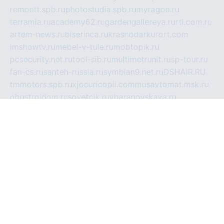
remontt.spb.ru
photostudia.spb.ru
myragon.ru
terramia.ru
academy62.ru
gardengallereya.ru
rti.com.ru
artem-news.ru
biserinca.ru
krasnodarkurort.com
imshowtv.ru
mebel-v-tule.ru
mobtopik.ru
pcsecurity.net.ru
tool-sib.ru
multimetrunit.ru
sp-tour.ru
fan-cs.ru
santeh-russia.ru
symbian9.net.ru
DSHAIR.RU
tmmotors.spb.ru
xjocuricopii.com
musavtomat.msk.ru
obustrojdom.ru
sovetcik.ru
ybaranovskaya.ru
ppknews.ru
cult-alshei.ru
JAPANRUSSIA.RU
proekciyamebel.ru
imper-finans.ru
rim.org.ru
glamourai.ru
brassminus.ru
zabor-pro.ru
ftn.pp.ru
dorogoe58.ru
laimengpacker.ru
kuzova-zapchasti.ru
sageerp.ru
taxodrom.ru
dsrazvitie.ru
hardcity.net.ru
ratinghomegames.ru
topservice25.ru
gubernyan.ru
gtglasslined.ru
ii4.ru
tssport.spb.ru
andorra24.com
blackwallstreet.ru
oboimos.ru
optim-doors.com.ru
ikuch.ru
nycr.org.ru
npa21.ru
vremya-ch.spb.ru
desert000.ru
ivtorgi.ru
ifiori.ru
catalog-statei.ru