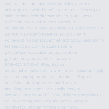
webkrasotki.com
cherinvest.ru
detskiy-ostrov.ru
ankou.spb.ru
alvesta1.ru
pdf-creator.ru
nix-files.org.ru
sakhatoday.ru
elektrikersymboler.ru
sputnikyes.ru
golf2club.msk.ru
aeforums.ru
zallclub.ru
multimodal.msk.ru
habaigry.ru
haikko.ru
sobakopedia.ru
isz-fest.ru
ewnc.info
screensaver-clock.net.ru
volnav.spb.ru
comnat.ru
npf.net.ru
7bit.pp.ru
kalugatur.ru
tesiaes.ru
card.com.ru
kazanka.spb.ru
gildiya-kuznecov.ru
kameryboavision.ru
griffoncom.spb.ru
fabrika-emotsiy.ru
PARK-MATROSOVA.RU
agat.spb.ru
avtoyurist-moskva1.ru
hardware.org.ru
схема-авто.рф
dg-lab.ru
angrup.ru
recruiter.spb.ru
music8.spb.ru
krsk124.ru
kubok.spb.ru
romanofforex.ru
analitikaplus.ru
spyonline.ru
zosikamery.ru
sloboda-ural.pp.ru
AUTO-COM.SU
hohota.net
alimy.ru
online-z.com
aromat-vostoka.ru
otdelkaexp.ru
mobilvest.ru
bbd.net.ru
mebelshop.msk.ru