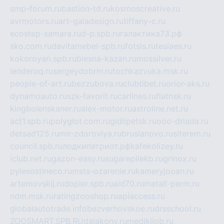
smp-forum.ru
bastion-td.ru
kosmoscreative.ru
avrmotors.ru
art-galadesign.ru
tiffany-c.ru
ecostep-samara.ru
d-p.spb.ru
галактика73.рф
sko.com.ru
davitamebel-spb.ru
fotsis.ru
tesiaes.ru
kokoroyari.spb.ru
blesna-kazan.ru
mossilver.ru
lenderoq.ru
sergeydobrin.ru
tochkazvuka.msk.ru
people-of-art.ru
bezzubova.ru
clubtibet.ru
orior-aks.ru
dynamoauto.ru
szk-favorit.ru
carlines.ru
flatnsk.ru
kingbolenskaner.ru
alex-motor.ru
astroline.net.ru
act1.spb.ru
polyglot.com.ru
gidlipetsk.ru
ooo-driada.ru
detsad125.ru
mir-zdoroviya.ru
bruslanovo.ru
siterem.ru
council.spb.ru
лодкипатриот.рф
kafekolizey.ru
iclub.net.ru
gazon-easy.ru
sugarepilekb.ru
grinox.ru
pylesostineco.ru
msts-ozarenie.ru
kameryjooan.ru
artemovskij.ru
dopler.spb.ru
aid70.ru
metall-perm.ru
ndm.msk.ru
ratingzooshop.ru
apiaccess.ru
globalautotrade.info
bezverhovskoe.ru
drsschool.ru
ZOOSMART.SPB.RU
dalakony.ru
medikijob.ru