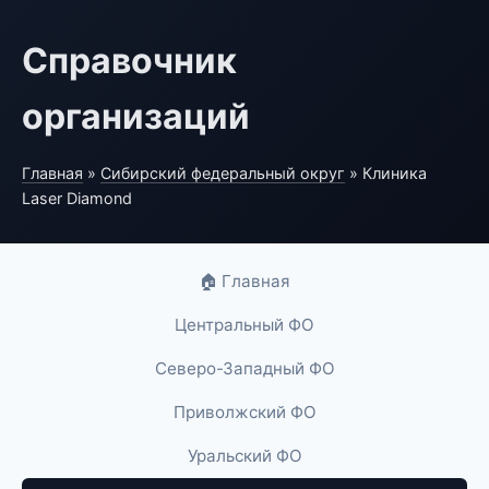
Справочник
организаций
Главная
»
Сибирский федеральный округ
» Клиника
Laser Diamond
🏠 Главная
Центральный ФО
Северо-Западный ФО
Приволжский ФО
Уральский ФО