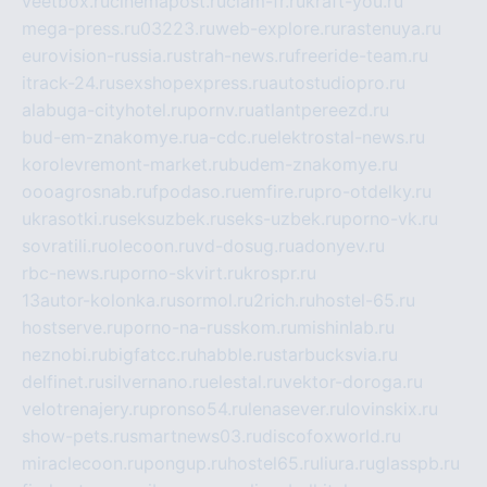
veetbox.ru
cinemapost.ru
ciam-fr.ru
kraft-you.ru
mega-press.ru
03223.ru
web-explore.ru
rastenuya.ru
eurovision-russia.ru
strah-news.ru
freeride-team.ru
itrack-24.ru
sexshopexpress.ru
autostudiopro.ru
alabuga-cityhotel.ru
pornv.ru
atlantpereezd.ru
bud-em-znakomye.ru
a-cdc.ru
elektrostal-news.ru
korolevremont-market.ru
budem-znakomye.ru
oooagrosnab.ru
fpodaso.ru
emfire.ru
pro-otdelky.ru
ukrasotki.ru
seksuzbek.ru
seks-uzbek.ru
porno-vk.ru
sovratili.ru
olecoon.ru
vd-dosug.ru
adonyev.ru
rbc-news.ru
porno-skvirt.ru
krospr.ru
13autor-kolonka.ru
sormol.ru
2rich.ru
hostel-65.ru
hostserve.ru
porno-na-russkom.ru
mishinlab.ru
neznobi.ru
bigfatcc.ru
habble.ru
starbucksvia.ru
delfinet.ru
silvernano.ru
elestal.ru
vektor-doroga.ru
velotrenajery.ru
pronso54.ru
lenasever.ru
lovinskix.ru
show-pets.ru
smartnews03.ru
discofoxworld.ru
miraclecoon.ru
pongup.ru
hostel65.ru
liura.ru
glasspb.ru