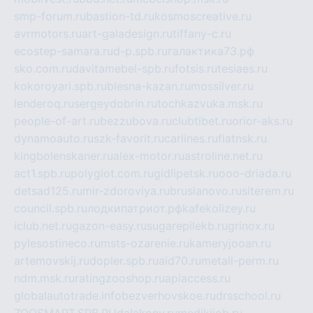
smp-forum.ru
bastion-td.ru
kosmoscreative.ru
avrmotors.ru
art-galadesign.ru
tiffany-c.ru
ecostep-samara.ru
d-p.spb.ru
галактика73.рф
sko.com.ru
davitamebel-spb.ru
fotsis.ru
tesiaes.ru
kokoroyari.spb.ru
blesna-kazan.ru
mossilver.ru
lenderoq.ru
sergeydobrin.ru
tochkazvuka.msk.ru
people-of-art.ru
bezzubova.ru
clubtibet.ru
orior-aks.ru
dynamoauto.ru
szk-favorit.ru
carlines.ru
flatnsk.ru
kingbolenskaner.ru
alex-motor.ru
astroline.net.ru
act1.spb.ru
polyglot.com.ru
gidlipetsk.ru
ooo-driada.ru
detsad125.ru
mir-zdoroviya.ru
bruslanovo.ru
siterem.ru
council.spb.ru
лодкипатриот.рф
kafekolizey.ru
iclub.net.ru
gazon-easy.ru
sugarepilekb.ru
grinox.ru
pylesostineco.ru
msts-ozarenie.ru
kameryjooan.ru
artemovskij.ru
dopler.spb.ru
aid70.ru
metall-perm.ru
ndm.msk.ru
ratingzooshop.ru
apiaccess.ru
globalautotrade.info
bezverhovskoe.ru
drsschool.ru
ZOOSMART.SPB.RU
dalakony.ru
medikijob.ru