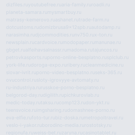
dizfiles.ru
youtubefree.ru
aria-family.ru
roadli.ru
planeta-samara.ru
mysmartbuy.ru
matrasy-kemerovo.ru
ashanet.ru
trade-farm.ru
dotcustoms.ru
domizbrusa9x12spb.ru
autodamp.ru
narasimha.ru
djcommodities.ru
nv750.ru
x-ton.ru
newsplain.ru
cardvoice.ru
modopaper.ru
manunae.ru
gbget.ru
alfeihavsalnassr.ru
madoma.ru
tajuncos.ru
petrovkasports.ru
porno-online-besplatno.ru
splclub.ru
york-life.ru
doroga-expo.ru
ribery.ru
cleanmedicine.ru
slovar-ivrit.ru
porno-video-besplatno.ru
seks-365.ru
ovucontrol.ru
sloty-igrovyye-avtomaty.ru
ru-industriya.ru
russkoe-porno-besplatno.ru
belgorod-day.ru
digilith.ru
pichkurovlab.ru
medic-today.ru
taksu.ru
comp123.ru
don-ykt.ru
teensvoice.ru
imgsharing.ru
domashnee-porno.ru
eva-elfie.ru
foto-tur.ru
biz-doska.ru
metropoltravel.ru
veslo-i-yakor.ru
borodino-media.ru
rostotsky.ru
regionufa.ru
weiss-bet.ru
zaryna.ru
casinotablet.ru