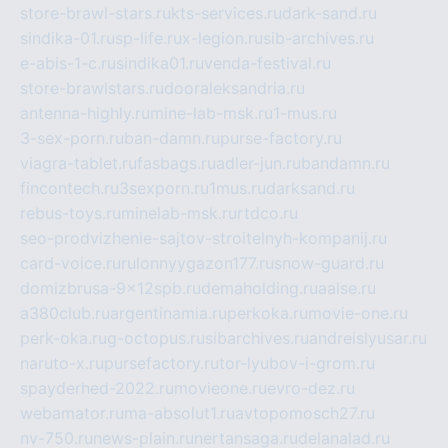
store-brawl-stars.ru
kts-services.ru
dark-sand.ru
sindika-01.ru
sp-life.ru
x-legion.ru
sib-archives.ru
e-abis-1-c.ru
sindika01.ru
venda-festival.ru
store-brawlstars.ru
dooraleksandria.ru
antenna-highly.ru
mine-lab-msk.ru
1-mus.ru
3-sex-porn.ru
ban-damn.ru
purse-factory.ru
viagra-tablet.ru
fasbags.ru
adler-jun.ru
bandamn.ru
fincontech.ru
3sexporn.ru
1mus.ru
darksand.ru
rebus-toys.ru
minelab-msk.ru
rtdco.ru
seo-prodvizhenie-sajtov-stroitelnyh-kompanij.ru
card-voice.ru
rulonnyygazon177.ru
snow-guard.ru
domizbrusa-9x12spb.ru
demaholding.ru
aalse.ru
a380club.ru
argentinamia.ru
perkoka.ru
movie-one.ru
perk-oka.ru
g-octopus.ru
sibarchives.ru
andreislyusar.ru
naruto-x.ru
pursefactory.ru
tor-lyubov-i-grom.ru
spayderhed-2022.ru
movieone.ru
evro-dez.ru
webamator.ru
ma-absolut1.ru
avtopomosch27.ru
nv-750.ru
news-plain.ru
nertansaga.ru
delanalad.ru