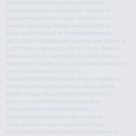
firehunters.ru
gribowo.ru
gnalis.ru
bulkitula.ru
hometown-france.ru
1-xbeticricetc-1-xbetti-5.ru
shop-garena.ru
cricetc-1-xbetr-1-xbetcc-2.ru
one-life-story.ru
top-halyava.ru
accounts112.ru
poka-vse-doma-2.ru
3-d-file.ru
hahahaharms.ru
g2012.ru
tst-1.ru
shaggy-cat.ru
opsmgr.ru
ev-gallery.ru
g-2012.ru
ops-mgr.ru
accounts-112.ru
csm-demo.ru
poka-vse-doma2.ru
airgungames.ru
allseo-host.ru
tehosmotre.ru
varieta-yug.ru
cricetc1xbetr1xbetcc2.ru
raytor-d.ru
atillagunn.ru
3d-file.ru
1xbeticricetc1xbetti5.ru
uafoot-statti.ru
e-abis1c.ru
store-brawl-stars.ru
kts-services.ru
dark-sand.ru
sindika-01.ru
sp-life.ru
x-legion.ru
sib-archives.ru
e-abis-1-c.ru
sindika01.ru
venda-festival.ru
store-brawlstars.ru
dooraleksandria.ru
antenna-highly.ru
mine-lab-msk.ru
1-mus.ru
3-sex-porn.ru
ban-damn.ru
purse-factory.ru
viagra-tablet.ru
fasbags.ru
adler-jun.ru
bandamn.ru