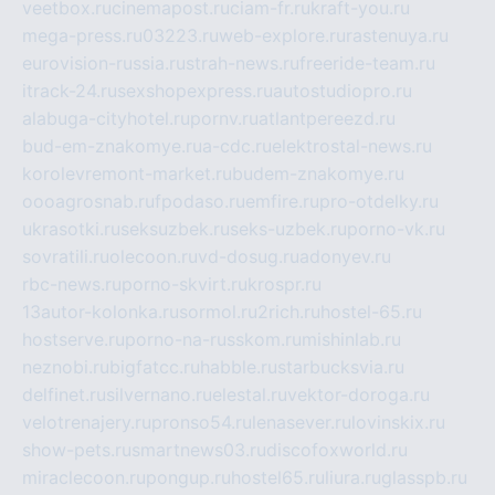
veetbox.ru
cinemapost.ru
ciam-fr.ru
kraft-you.ru
mega-press.ru
03223.ru
web-explore.ru
rastenuya.ru
eurovision-russia.ru
strah-news.ru
freeride-team.ru
itrack-24.ru
sexshopexpress.ru
autostudiopro.ru
alabuga-cityhotel.ru
pornv.ru
atlantpereezd.ru
bud-em-znakomye.ru
a-cdc.ru
elektrostal-news.ru
korolevremont-market.ru
budem-znakomye.ru
oooagrosnab.ru
fpodaso.ru
emfire.ru
pro-otdelky.ru
ukrasotki.ru
seksuzbek.ru
seks-uzbek.ru
porno-vk.ru
sovratili.ru
olecoon.ru
vd-dosug.ru
adonyev.ru
rbc-news.ru
porno-skvirt.ru
krospr.ru
13autor-kolonka.ru
sormol.ru
2rich.ru
hostel-65.ru
hostserve.ru
porno-na-russkom.ru
mishinlab.ru
neznobi.ru
bigfatcc.ru
habble.ru
starbucksvia.ru
delfinet.ru
silvernano.ru
elestal.ru
vektor-doroga.ru
velotrenajery.ru
pronso54.ru
lenasever.ru
lovinskix.ru
show-pets.ru
smartnews03.ru
discofoxworld.ru
miraclecoon.ru
pongup.ru
hostel65.ru
liura.ru
glasspb.ru