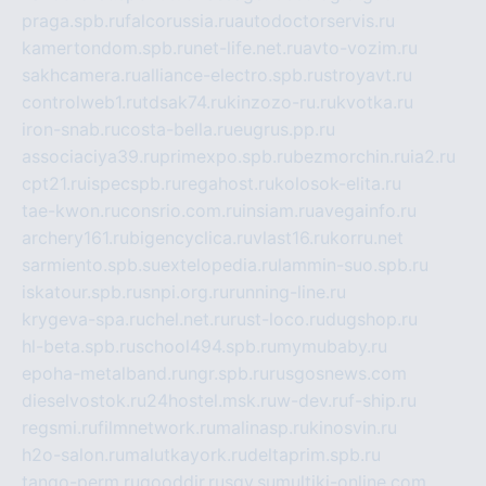
praga.spb.ru
falcorussia.ru
autodoctorservis.ru
kamertondom.spb.ru
net-life.net.ru
avto-vozim.ru
sakhcamera.ru
alliance-electro.spb.ru
stroyavt.ru
controlweb1.ru
tdsak74.ru
kinzozo-ru.ru
kvotka.ru
iron-snab.ru
costa-bella.ru
eugrus.pp.ru
associaciya39.ru
primexpo.spb.ru
bezmorchin.ru
ia2.ru
cpt21.ru
ispecspb.ru
regahost.ru
kolosok-elita.ru
tae-kwon.ru
consrio.com.ru
insiam.ru
avegainfo.ru
archery161.ru
bigencyclica.ru
vlast16.ru
korru.net
sarmiento.spb.su
extelopedia.ru
lammin-suo.spb.ru
iskatour.spb.ru
snpi.org.ru
running-line.ru
krygeva-spa.ru
chel.net.ru
rust-loco.ru
dugshop.ru
hl-beta.spb.ru
school494.spb.ru
mymubaby.ru
epoha-metalband.ru
ngr.spb.ru
rusgosnews.com
dieselvostok.ru
24hostel.msk.ru
w-dev.ru
f-ship.ru
regsmi.ru
filmnetwork.ru
malinasp.ru
kinosvin.ru
h2o-salon.ru
malutkayork.ru
deltaprim.spb.ru
tango-perm.ru
gooddir.ru
sgv.su
multiki-online.com