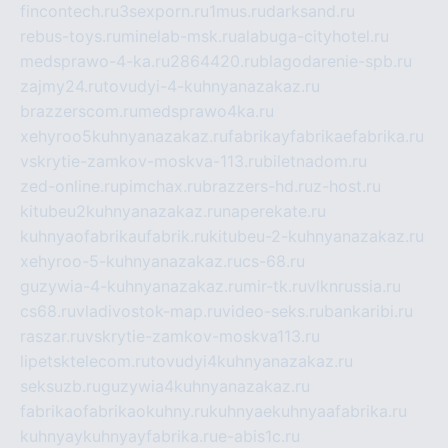
fincontech.ru
3sexporn.ru
1mus.ru
darksand.ru
rebus-toys.ru
minelab-msk.ru
alabuga-cityhotel.ru
medsprawo-4-ka.ru
2864420.ru
blagodarenie-spb.ru
zajmy24.ru
tovudyi-4-kuhnyanazakaz.ru
brazzerscom.ru
medsprawo4ka.ru
xehyroo5kuhnyanazakaz.ru
fabrikayfabrikaefabrika.ru
vskrytie-zamkov-moskva-113.ru
biletnadom.ru
zed-online.ru
pimchax.ru
brazzers-hd.ru
z-host.ru
kitubeu2kuhnyanazakaz.ru
naperekate.ru
kuhnyaofabrikaufabrik.ru
kitubeu-2-kuhnyanazakaz.ru
xehyroo-5-kuhnyanazakaz.ru
cs-68.ru
guzywia-4-kuhnyanazakaz.ru
mir-tk.ru
vlknrussia.ru
cs68.ru
vladivostok-map.ru
video-seks.ru
bankaribi.ru
raszar.ru
vskrytie-zamkov-moskva113.ru
lipetsktelecom.ru
tovudyi4kuhnyanazakaz.ru
seksuzb.ru
guzywia4kuhnyanazakaz.ru
fabrikaofabrikaokuhny.ru
kuhnyaekuhnyaafabrika.ru
kuhnyaykuhnyayfabrika.ru
e-abis1c.ru