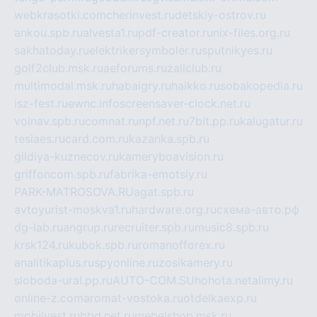
webkrasotki.com
cherinvest.ru
detskiy-ostrov.ru
ankou.spb.ru
alvesta1.ru
pdf-creator.ru
nix-files.org.ru
sakhatoday.ru
elektrikersymboler.ru
sputnikyes.ru
golf2club.msk.ru
aeforums.ru
zallclub.ru
multimodal.msk.ru
habaigry.ru
haikko.ru
sobakopedia.ru
isz-fest.ru
ewnc.info
screensaver-clock.net.ru
volnav.spb.ru
comnat.ru
npf.net.ru
7bit.pp.ru
kalugatur.ru
tesiaes.ru
card.com.ru
kazanka.spb.ru
gildiya-kuznecov.ru
kameryboavision.ru
griffoncom.spb.ru
fabrika-emotsiy.ru
PARK-MATROSOVA.RU
agat.spb.ru
avtoyurist-moskva1.ru
hardware.org.ru
схема-авто.рф
dg-lab.ru
angrup.ru
recruiter.spb.ru
music8.spb.ru
krsk124.ru
kubok.spb.ru
romanofforex.ru
analitikaplus.ru
spyonline.ru
zosikamery.ru
sloboda-ural.pp.ru
AUTO-COM.SU
hohota.net
alimy.ru
online-z.com
aromat-vostoka.ru
otdelkaexp.ru
mobilvest.ru
bbd.net.ru
mebelshop.msk.ru