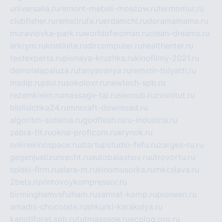
universalia.ru
remont-mebeli-moscow.ru
termomur.ru
clubfisher.ru
remstirufa.ru
erdamchi.ru
doramamama.ru
muraviovka-park.ru
worldofwoman.ru
clean-dreams.ru
arkrym.ru
kristinita.ru
dircomputer.ru
healthenter.ru
textexperts.ru
pivnaya-kruzhka.ru
kinofilmy-2021.ru
demolalapaluza.ru
tanyavanya.ru
remstir-tolyatti.ru
msdip.ru
jdol.ru
sokolovr.ru
newtech-spb.ru
rezemkleim.ru
massage-tai.ru
seonub.ru
zvonitut.ru
biolisichka24.ru
mncraft-download.ru
algoritm-sistema.ru
godflesh.ru
ru-industria.ru
zebra-tlt.ru
okna-proficom.ru
erynok.ru
onlinekinospace.ru
startupstudio-fefu.ru
zarges-ru.ru
gegenjustizunrecht.ru
autobalashov.ru
utrovortu.ru
spiski-firm.ru
elara-m.ru
kinomusorka.ru
mkcslava.ru
2bets.ru
vintovoykompressor.ru
birminghamvsfulham.ru
sarmat-komp.ru
pioneeri.ru
amadis-chocolate.ru
shkurki-karakulya.ru
kanotiforet.spb.ru
tutmassage.ru
ecolog.org.ru