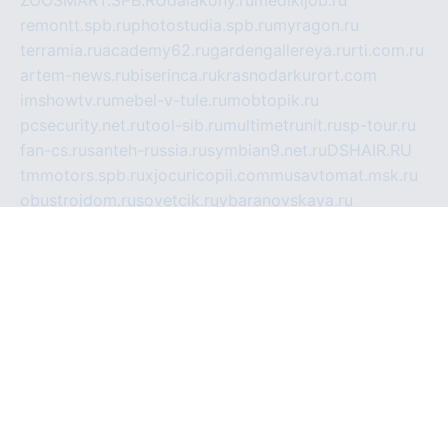
remontt.spb.ru
photostudia.spb.ru
myragon.ru
terramia.ru
academy62.ru
gardengallereya.ru
rti.com.ru
artem-news.ru
biserinca.ru
krasnodarkurort.com
imshowtv.ru
mebel-v-tule.ru
mobtopik.ru
pcsecurity.net.ru
tool-sib.ru
multimetrunit.ru
sp-tour.ru
fan-cs.ru
santeh-russia.ru
symbian9.net.ru
DSHAIR.RU
tmmotors.spb.ru
xjocuricopii.com
musavtomat.msk.ru
obustrojdom.ru
sovetcik.ru
ybaranovskaya.ru
ppknews.ru
cult-alshei.ru
JAPANRUSSIA.RU
proekciyamebel.ru
imper-finans.ru
rim.org.ru
glamourai.ru
brassminus.ru
zabor-pro.ru
ftn.pp.ru
dorogoe58.ru
laimengpacker.ru
kuzova-zapchasti.ru
sageerp.ru
taxodrom.ru
dsrazvitie.ru
hardcity.net.ru
ratinghomegames.ru
topservice25.ru
gubernyan.ru
gtglasslined.ru
ii4.ru
tssport.spb.ru
andorra24.com
blackwallstreet.ru
oboimos.ru
optim-doors.com.ru
ikuch.ru
nycr.org.ru
npa21.ru
vremya-ch.spb.ru