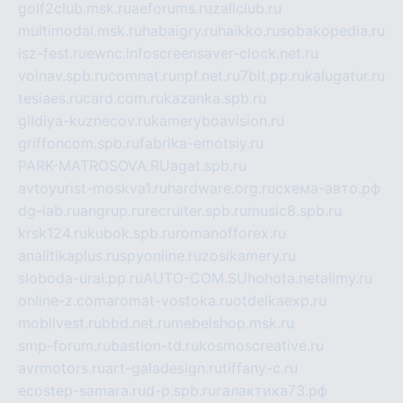
golf2club.msk.ru
aeforums.ru
zallclub.ru
multimodal.msk.ru
habaigry.ru
haikko.ru
sobakopedia.ru
isz-fest.ru
ewnc.info
screensaver-clock.net.ru
volnav.spb.ru
comnat.ru
npf.net.ru
7bit.pp.ru
kalugatur.ru
tesiaes.ru
card.com.ru
kazanka.spb.ru
gildiya-kuznecov.ru
kameryboavision.ru
griffoncom.spb.ru
fabrika-emotsiy.ru
PARK-MATROSOVA.RU
agat.spb.ru
avtoyurist-moskva1.ru
hardware.org.ru
схема-авто.рф
dg-lab.ru
angrup.ru
recruiter.spb.ru
music8.spb.ru
krsk124.ru
kubok.spb.ru
romanofforex.ru
analitikaplus.ru
spyonline.ru
zosikamery.ru
sloboda-ural.pp.ru
AUTO-COM.SU
hohota.net
alimy.ru
online-z.com
aromat-vostoka.ru
otdelkaexp.ru
mobilvest.ru
bbd.net.ru
mebelshop.msk.ru
smp-forum.ru
bastion-td.ru
kosmoscreative.ru
avrmotors.ru
art-galadesign.ru
tiffany-c.ru
ecostep-samara.ru
d-p.spb.ru
галактика73.рф