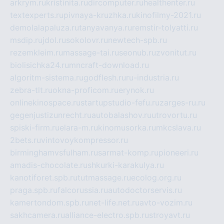
arkrym.ru
kristinita.ru
dircomputer.ru
healthenter.ru
textexperts.ru
pivnaya-kruzhka.ru
kinofilmy-2021.ru
demolalapaluza.ru
tanyavanya.ru
remstir-tolyatti.ru
msdip.ru
jdol.ru
sokolovr.ru
newtech-spb.ru
rezemkleim.ru
massage-tai.ru
seonub.ru
zvonitut.ru
biolisichka24.ru
mncraft-download.ru
algoritm-sistema.ru
godflesh.ru
ru-industria.ru
zebra-tlt.ru
okna-proficom.ru
erynok.ru
onlinekinospace.ru
startupstudio-fefu.ru
zarges-ru.ru
gegenjustizunrecht.ru
autobalashov.ru
utrovortu.ru
spiski-firm.ru
elara-m.ru
kinomusorka.ru
mkcslava.ru
2bets.ru
vintovoykompressor.ru
birminghamvsfulham.ru
sarmat-komp.ru
pioneeri.ru
amadis-chocolate.ru
shkurki-karakulya.ru
kanotiforet.spb.ru
tutmassage.ru
ecolog.org.ru
praga.spb.ru
falcorussia.ru
autodoctorservis.ru
kamertondom.spb.ru
net-life.net.ru
avto-vozim.ru
sakhcamera.ru
alliance-electro.spb.ru
stroyavt.ru