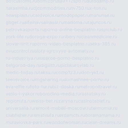
dotcustoms.ru
domizbrusa9x12spb.ru
autodamp.ru
narasimha.ru
djcommodities.ru
nv750.ru
x-ton.ru
newsplain.ru
cardvoice.ru
modopaper.ru
manunae.ru
gbget.ru
alfeihavsalnassr.ru
madoma.ru
tajuncos.ru
petrovkasports.ru
porno-online-besplatno.ru
splclub.ru
york-life.ru
doroga-expo.ru
ribery.ru
cleanmedicine.ru
slovar-ivrit.ru
porno-video-besplatno.ru
seks-365.ru
ovucontrol.ru
sloty-igrovyye-avtomaty.ru
ru-industriya.ru
russkoe-porno-besplatno.ru
belgorod-day.ru
digilith.ru
pichkurovlab.ru
medic-today.ru
taksu.ru
comp123.ru
don-ykt.ru
teensvoice.ru
imgsharing.ru
domashnee-porno.ru
eva-elfie.ru
foto-tur.ru
biz-doska.ru
metropoltravel.ru
veslo-i-yakor.ru
borodino-media.ru
rostotsky.ru
regionufa.ru
weiss-bet.ru
zaryna.ru
casinotablet.ru
universalia.ru
remont-mebeli-moscow.ru
termomur.ru
clubfisher.ru
remstirufa.ru
erdamchi.ru
doramamama.ru
muraviovka-park.ru
worldofwoman.ru
clean-dreams.ru