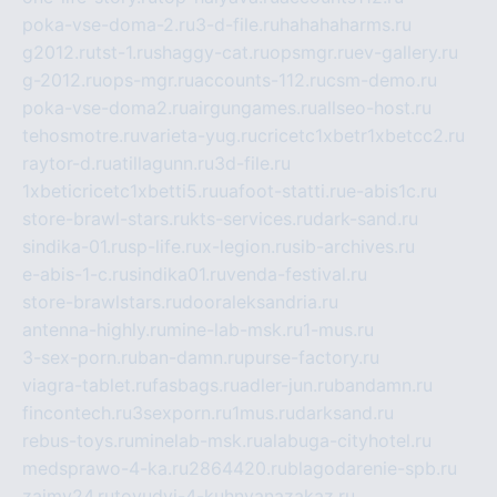
poka-vse-doma-2.ru
3-d-file.ru
hahahaharms.ru
g2012.ru
tst-1.ru
shaggy-cat.ru
opsmgr.ru
ev-gallery.ru
g-2012.ru
ops-mgr.ru
accounts-112.ru
csm-demo.ru
poka-vse-doma2.ru
airgungames.ru
allseo-host.ru
tehosmotre.ru
varieta-yug.ru
cricetc1xbetr1xbetcc2.ru
raytor-d.ru
atillagunn.ru
3d-file.ru
1xbeticricetc1xbetti5.ru
uafoot-statti.ru
e-abis1c.ru
store-brawl-stars.ru
kts-services.ru
dark-sand.ru
sindika-01.ru
sp-life.ru
x-legion.ru
sib-archives.ru
e-abis-1-c.ru
sindika01.ru
venda-festival.ru
store-brawlstars.ru
dooraleksandria.ru
antenna-highly.ru
mine-lab-msk.ru
1-mus.ru
3-sex-porn.ru
ban-damn.ru
purse-factory.ru
viagra-tablet.ru
fasbags.ru
adler-jun.ru
bandamn.ru
fincontech.ru
3sexporn.ru
1mus.ru
darksand.ru
rebus-toys.ru
minelab-msk.ru
alabuga-cityhotel.ru
medsprawo-4-ka.ru
2864420.ru
blagodarenie-spb.ru
zajmy24.ru
tovudyi-4-kuhnyanazakaz.ru