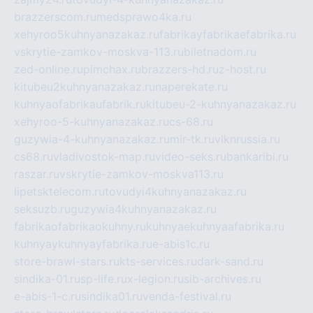
brazzerscom.ru
medsprawo4ka.ru
xehyroo5kuhnyanazakaz.ru
fabrikayfabrikaefabrika.ru
vskrytie-zamkov-moskva-113.ru
biletnadom.ru
zed-online.ru
pimchax.ru
brazzers-hd.ru
z-host.ru
kitubeu2kuhnyanazakaz.ru
naperekate.ru
kuhnyaofabrikaufabrik.ru
kitubeu-2-kuhnyanazakaz.ru
xehyroo-5-kuhnyanazakaz.ru
cs-68.ru
guzywia-4-kuhnyanazakaz.ru
mir-tk.ru
vlknrussia.ru
cs68.ru
vladivostok-map.ru
video-seks.ru
bankaribi.ru
raszar.ru
vskrytie-zamkov-moskva113.ru
lipetsktelecom.ru
tovudyi4kuhnyanazakaz.ru
seksuzb.ru
guzywia4kuhnyanazakaz.ru
fabrikaofabrikaokuhny.ru
kuhnyaekuhnyaafabrika.ru
kuhnyaykuhnyayfabrika.ru
e-abis1c.ru
store-brawl-stars.ru
kts-services.ru
dark-sand.ru
sindika-01.ru
sp-life.ru
x-legion.ru
sib-archives.ru
e-abis-1-c.ru
sindika01.ru
venda-festival.ru