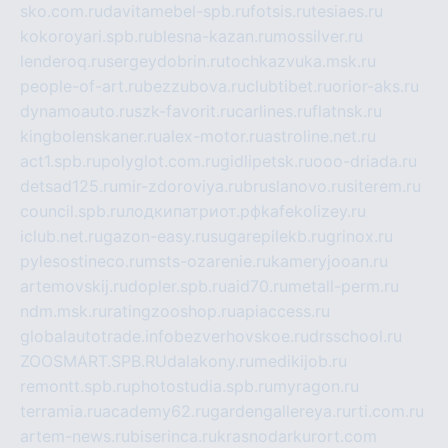
sko.com.ru
davitamebel-spb.ru
fotsis.ru
tesiaes.ru
kokoroyari.spb.ru
blesna-kazan.ru
mossilver.ru
lenderoq.ru
sergeydobrin.ru
tochkazvuka.msk.ru
people-of-art.ru
bezzubova.ru
clubtibet.ru
orior-aks.ru
dynamoauto.ru
szk-favorit.ru
carlines.ru
flatnsk.ru
kingbolenskaner.ru
alex-motor.ru
astroline.net.ru
act1.spb.ru
polyglot.com.ru
gidlipetsk.ru
ooo-driada.ru
detsad125.ru
mir-zdoroviya.ru
bruslanovo.ru
siterem.ru
council.spb.ru
лодкипатриот.рф
kafekolizey.ru
iclub.net.ru
gazon-easy.ru
sugarepilekb.ru
grinox.ru
pylesostineco.ru
msts-ozarenie.ru
kameryjooan.ru
artemovskij.ru
dopler.spb.ru
aid70.ru
metall-perm.ru
ndm.msk.ru
ratingzooshop.ru
apiaccess.ru
globalautotrade.info
bezverhovskoe.ru
drsschool.ru
ZOOSMART.SPB.RU
dalakony.ru
medikijob.ru
remontt.spb.ru
photostudia.spb.ru
myragon.ru
terramia.ru
academy62.ru
gardengallereya.ru
rti.com.ru
artem-news.ru
biserinca.ru
krasnodarkurort.com