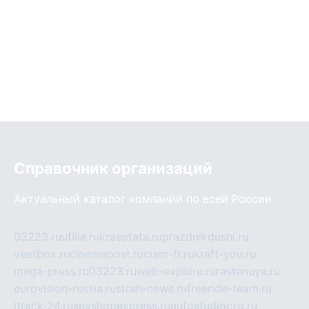
Справочник организаций
Актуальный каталог компаний по всей России
03223.ru
ufille.ru
krasotata.ru
prazdnikdushi.ru
veetbox.ru
cinemapost.ru
ciam-fr.ru
kraft-you.ru
mega-press.ru
03223.ru
web-explore.ru
rastenuya.ru
eurovision-russia.ru
strah-news.ru
freeride-team.ru
itrack-24.ru
sexshopexpress.ru
autostudiopro.ru