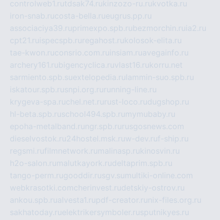
controlweb1.ru
tdsak74.ru
kinzozo-ru.ru
kvotka.ru
iron-snab.ru
costa-bella.ru
eugrus.pp.ru
associaciya39.ru
primexpo.spb.ru
bezmorchin.ru
ia2.ru
cpt21.ru
ispecspb.ru
regahost.ru
kolosok-elita.ru
tae-kwon.ru
consrio.com.ru
insiam.ru
avegainfo.ru
archery161.ru
bigencyclica.ru
vlast16.ru
korru.net
sarmiento.spb.su
extelopedia.ru
lammin-suo.spb.ru
iskatour.spb.ru
snpi.org.ru
running-line.ru
krygeva-spa.ru
chel.net.ru
rust-loco.ru
dugshop.ru
hl-beta.spb.ru
school494.spb.ru
mymubaby.ru
epoha-metalband.ru
ngr.spb.ru
rusgosnews.com
dieselvostok.ru
24hostel.msk.ru
w-dev.ru
f-ship.ru
regsmi.ru
filmnetwork.ru
malinasp.ru
kinosvin.ru
h2o-salon.ru
malutkayork.ru
deltaprim.spb.ru
tango-perm.ru
gooddir.ru
sgv.su
multiki-online.com
webkrasotki.com
cherinvest.ru
detskiy-ostrov.ru
ankou.spb.ru
alvesta1.ru
pdf-creator.ru
nix-files.org.ru
sakhatoday.ru
elektrikersymboler.ru
sputnikyes.ru