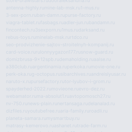
store-brawlstars.ru
dooraleksandria.ru
antenna-highly.ru
mine-lab-msk.ru
1-mus.ru
3-sex-porn.ru
ban-damn.ru
purse-factory.ru
viagra-tablet.ru
fasbags.ru
adler-jun.ru
bandamn.ru
fincontech.ru
3sexporn.ru
1mus.ru
darksand.ru
rebus-toys.ru
minelab-msk.ru
rtdco.ru
seo-prodvizhenie-sajtov-stroitelnyh-kompanij.ru
card-voice.ru
rulonnyygazon177.ru
snow-guard.ru
domizbrusa-9x12spb.ru
demaholding.ru
aalse.ru
a380club.ru
argentinamia.ru
perkoka.ru
movie-one.ru
perk-oka.ru
g-octopus.ru
sibarchives.ru
andreislyusar.ru
naruto-x.ru
pursefactory.ru
tor-lyubov-i-grom.ru
spayderhed-2022.ru
movieone.ru
evro-dez.ru
webamator.ru
ma-absolut1.ru
avtopomosch27.ru
nv-750.ru
news-plain.ru
nertansaga.ru
delanalad.ru
dizfiles.ru
youtubefree.ru
aria-family.ru
roadli.ru
planeta-samara.ru
mysmartbuy.ru
matrasy-kemerovo.ru
ashanet.ru
trade-farm.ru