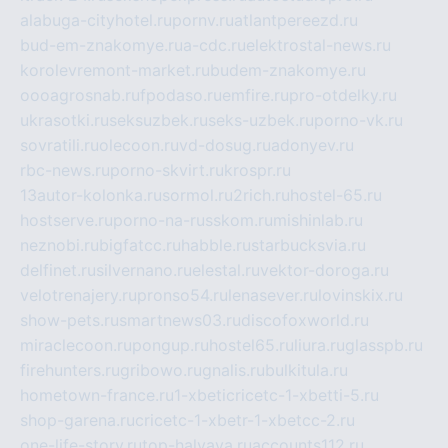
alabuga-cityhotel.ru
pornv.ru
atlantpereezd.ru
bud-em-znakomye.ru
a-cdc.ru
elektrostal-news.ru
korolevremont-market.ru
budem-znakomye.ru
oooagrosnab.ru
fpodaso.ru
emfire.ru
pro-otdelky.ru
ukrasotki.ru
seksuzbek.ru
seks-uzbek.ru
porno-vk.ru
sovratili.ru
olecoon.ru
vd-dosug.ru
adonyev.ru
rbc-news.ru
porno-skvirt.ru
krospr.ru
13autor-kolonka.ru
sormol.ru
2rich.ru
hostel-65.ru
hostserve.ru
porno-na-russkom.ru
mishinlab.ru
neznobi.ru
bigfatcc.ru
habble.ru
starbucksvia.ru
delfinet.ru
silvernano.ru
elestal.ru
vektor-doroga.ru
velotrenajery.ru
pronso54.ru
lenasever.ru
lovinskix.ru
show-pets.ru
smartnews03.ru
discofoxworld.ru
miraclecoon.ru
pongup.ru
hostel65.ru
liura.ru
glasspb.ru
firehunters.ru
gribowo.ru
gnalis.ru
bulkitula.ru
hometown-france.ru
1-xbeticricetc-1-xbetti-5.ru
shop-garena.ru
cricetc-1-xbetr-1-xbetcc-2.ru
one-life-story.ru
top-halyava.ru
accounts112.ru