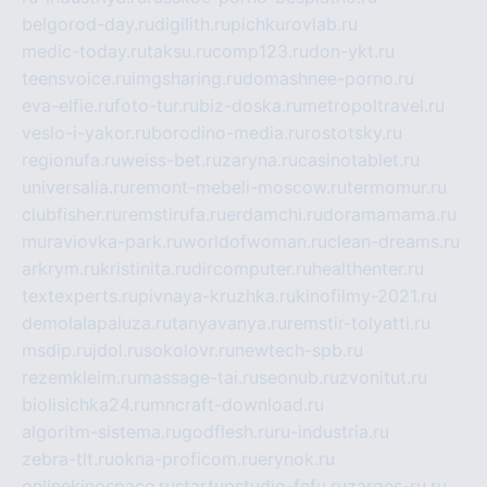
belgorod-day.ru
digilith.ru
pichkurovlab.ru
medic-today.ru
taksu.ru
comp123.ru
don-ykt.ru
teensvoice.ru
imgsharing.ru
domashnee-porno.ru
eva-elfie.ru
foto-tur.ru
biz-doska.ru
metropoltravel.ru
veslo-i-yakor.ru
borodino-media.ru
rostotsky.ru
regionufa.ru
weiss-bet.ru
zaryna.ru
casinotablet.ru
universalia.ru
remont-mebeli-moscow.ru
termomur.ru
clubfisher.ru
remstirufa.ru
erdamchi.ru
doramamama.ru
muraviovka-park.ru
worldofwoman.ru
clean-dreams.ru
arkrym.ru
kristinita.ru
dircomputer.ru
healthenter.ru
textexperts.ru
pivnaya-kruzhka.ru
kinofilmy-2021.ru
demolalapaluza.ru
tanyavanya.ru
remstir-tolyatti.ru
msdip.ru
jdol.ru
sokolovr.ru
newtech-spb.ru
rezemkleim.ru
massage-tai.ru
seonub.ru
zvonitut.ru
biolisichka24.ru
mncraft-download.ru
algoritm-sistema.ru
godflesh.ru
ru-industria.ru
zebra-tlt.ru
okna-proficom.ru
erynok.ru
onlinekinospace.ru
startupstudio-fefu.ru
zarges-ru.ru