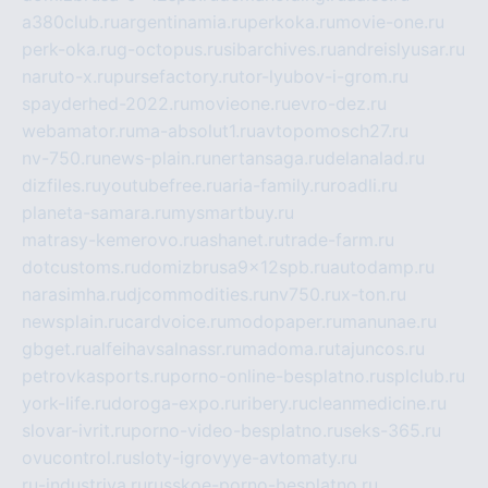
a380club.ru
argentinamia.ru
perkoka.ru
movie-one.ru
perk-oka.ru
g-octopus.ru
sibarchives.ru
andreislyusar.ru
naruto-x.ru
pursefactory.ru
tor-lyubov-i-grom.ru
spayderhed-2022.ru
movieone.ru
evro-dez.ru
webamator.ru
ma-absolut1.ru
avtopomosch27.ru
nv-750.ru
news-plain.ru
nertansaga.ru
delanalad.ru
dizfiles.ru
youtubefree.ru
aria-family.ru
roadli.ru
planeta-samara.ru
mysmartbuy.ru
matrasy-kemerovo.ru
ashanet.ru
trade-farm.ru
dotcustoms.ru
domizbrusa9x12spb.ru
autodamp.ru
narasimha.ru
djcommodities.ru
nv750.ru
x-ton.ru
newsplain.ru
cardvoice.ru
modopaper.ru
manunae.ru
gbget.ru
alfeihavsalnassr.ru
madoma.ru
tajuncos.ru
petrovkasports.ru
porno-online-besplatno.ru
splclub.ru
york-life.ru
doroga-expo.ru
ribery.ru
cleanmedicine.ru
slovar-ivrit.ru
porno-video-besplatno.ru
seks-365.ru
ovucontrol.ru
sloty-igrovyye-avtomaty.ru
ru-industriya.ru
russkoe-porno-besplatno.ru