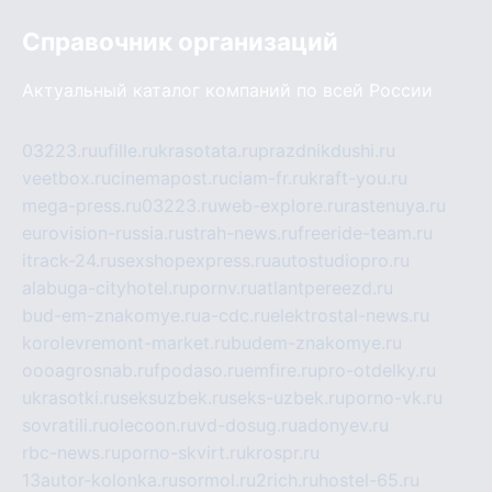
Справочник организаций
Актуальный каталог компаний по всей России
03223.ru
ufille.ru
krasotata.ru
prazdnikdushi.ru
veetbox.ru
cinemapost.ru
ciam-fr.ru
kraft-you.ru
mega-press.ru
03223.ru
web-explore.ru
rastenuya.ru
eurovision-russia.ru
strah-news.ru
freeride-team.ru
itrack-24.ru
sexshopexpress.ru
autostudiopro.ru
alabuga-cityhotel.ru
pornv.ru
atlantpereezd.ru
bud-em-znakomye.ru
a-cdc.ru
elektrostal-news.ru
korolevremont-market.ru
budem-znakomye.ru
oooagrosnab.ru
fpodaso.ru
emfire.ru
pro-otdelky.ru
ukrasotki.ru
seksuzbek.ru
seks-uzbek.ru
porno-vk.ru
sovratili.ru
olecoon.ru
vd-dosug.ru
adonyev.ru
rbc-news.ru
porno-skvirt.ru
krospr.ru
13autor-kolonka.ru
sormol.ru
2rich.ru
hostel-65.ru