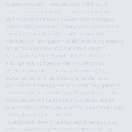
hostserve.ru
porno-na-russkom.ru
mishinlab.ru
neznobi.ru
bigfatcc.ru
habble.ru
starbucksvia.ru
delfinet.ru
silvernano.ru
elestal.ru
vektor-doroga.ru
velotrenajery.ru
pronso54.ru
lenasever.ru
lovinskix.ru
show-pets.ru
smartnews03.ru
discofoxworld.ru
miraclecoon.ru
pongup.ru
hostel65.ru
liura.ru
glasspb.ru
firehunters.ru
gribowo.ru
gnalis.ru
bulkitula.ru
hometown-france.ru
1-xbeticricetc-1-xbetti-5.ru
shop-garena.ru
cricetc-1-xbetr-1-xbetcc-2.ru
one-life-story.ru
top-halyava.ru
accounts112.ru
poka-vse-doma-2.ru
3-d-file.ru
hahahaharms.ru
g2012.ru
tst-1.ru
shaggy-cat.ru
opsmgr.ru
ev-gallery.ru
g-2012.ru
ops-mgr.ru
accounts-112.ru
csm-demo.ru
poka-vse-doma2.ru
airgungames.ru
allseo-host.ru
tehosmotre.ru
varieta-yug.ru
cricetc1xbetr1xbetcc2.ru
raytor-d.ru
atillagunn.ru
3d-file.ru
1xbeticricetc1xbetti5.ru
uafoot-statti.ru
e-abis1c.ru
store-brawl-stars.ru
kts-services.ru
dark-sand.ru