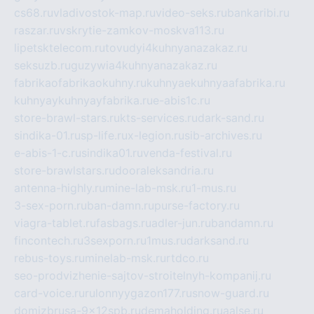
cs68.ru
vladivostok-map.ru
video-seks.ru
bankaribi.ru
raszar.ru
vskrytie-zamkov-moskva113.ru
lipetsktelecom.ru
tovudyi4kuhnyanazakaz.ru
seksuzb.ru
guzywia4kuhnyanazakaz.ru
fabrikaofabrikaokuhny.ru
kuhnyaekuhnyaafabrika.ru
kuhnyaykuhnyayfabrika.ru
e-abis1c.ru
store-brawl-stars.ru
kts-services.ru
dark-sand.ru
sindika-01.ru
sp-life.ru
x-legion.ru
sib-archives.ru
e-abis-1-c.ru
sindika01.ru
venda-festival.ru
store-brawlstars.ru
dooraleksandria.ru
antenna-highly.ru
mine-lab-msk.ru
1-mus.ru
3-sex-porn.ru
ban-damn.ru
purse-factory.ru
viagra-tablet.ru
fasbags.ru
adler-jun.ru
bandamn.ru
fincontech.ru
3sexporn.ru
1mus.ru
darksand.ru
rebus-toys.ru
minelab-msk.ru
rtdco.ru
seo-prodvizhenie-sajtov-stroitelnyh-kompanij.ru
card-voice.ru
rulonnyygazon177.ru
snow-guard.ru
domizbrusa-9x12spb.ru
demaholding.ru
aalse.ru