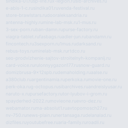
sindika-01.ru
sp-life.ru
x-legion.ru
sib-archives.ru
e-abis-1-c.ru
sindika01.ru
venda-festival.ru
store-brawlstars.ru
dooraleksandria.ru
antenna-highly.ru
mine-lab-msk.ru
1-mus.ru
3-sex-porn.ru
ban-damn.ru
purse-factory.ru
viagra-tablet.ru
fasbags.ru
adler-jun.ru
bandamn.ru
fincontech.ru
3sexporn.ru
1mus.ru
darksand.ru
rebus-toys.ru
minelab-msk.ru
rtdco.ru
seo-prodvizhenie-sajtov-stroitelnyh-kompanij.ru
card-voice.ru
rulonnyygazon177.ru
snow-guard.ru
domizbrusa-9x12spb.ru
demaholding.ru
aalse.ru
a380club.ru
argentinamia.ru
perkoka.ru
movie-one.ru
perk-oka.ru
g-octopus.ru
sibarchives.ru
andreislyusar.ru
naruto-x.ru
pursefactory.ru
tor-lyubov-i-grom.ru
spayderhed-2022.ru
movieone.ru
evro-dez.ru
webamator.ru
ma-absolut1.ru
avtopomosch27.ru
nv-750.ru
news-plain.ru
nertansaga.ru
delanalad.ru
dizfiles.ru
youtubefree.ru
aria-family.ru
roadli.ru