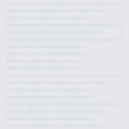
ankou.spb.ru
alvesta1.ru
pdf-creator.ru
nix-files.org.ru
sakhatoday.ru
elektrikersymboler.ru
sputnikyes.ru
golf2club.msk.ru
aeforums.ru
zallclub.ru
multimodal.msk.ru
habaigry.ru
haikko.ru
sobakopedia.ru
isz-fest.ru
ewnc.info
screensaver-clock.net.ru
volnav.spb.ru
comnat.ru
npf.net.ru
7bit.pp.ru
kalugatur.ru
tesiaes.ru
card.com.ru
kazanka.spb.ru
gildiya-kuznecov.ru
kameryboavision.ru
griffoncom.spb.ru
fabrika-emotsiy.ru
PARK-MATROSOVA.RU
agat.spb.ru
avtoyurist-moskva1.ru
hardware.org.ru
схема-авто.рф
dg-lab.ru
angrup.ru
recruiter.spb.ru
music8.spb.ru
krsk124.ru
kubok.spb.ru
romanofforex.ru
analitikaplus.ru
spyonline.ru
zosikamery.ru
sloboda-ural.pp.ru
AUTO-COM.SU
hohota.net
alimy.ru
online-z.com
aromat-vostoka.ru
otdelkaexp.ru
mobilvest.ru
bbd.net.ru
mebelshop.msk.ru
smp-forum.ru
bastion-td.ru
kosmoscreative.ru