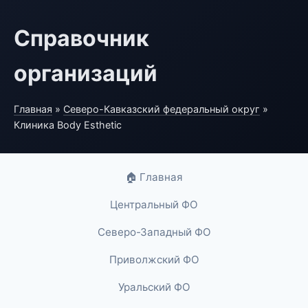
Справочник
организаций
Главная
»
Северо-Кавказский федеральный округ
»
Клиника Body Esthetic
🏠 Главная
Центральный ФО
Северо-Западный ФО
Приволжский ФО
Уральский ФО