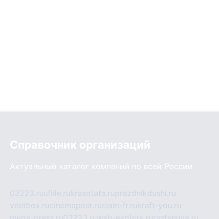
Справочник организаций
Актуальный каталог компаний по всей России
03223.ru
ufille.ru
krasotata.ru
prazdnikdushi.ru
veetbox.ru
cinemapost.ru
ciam-fr.ru
kraft-you.ru
mega-press.ru
03223.ru
web-explore.ru
rastenuya.ru