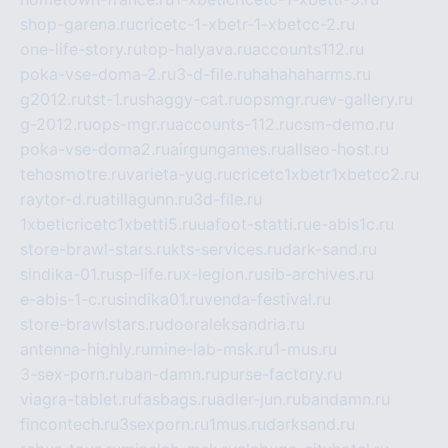
shop-garena.ru
cricetc-1-xbetr-1-xbetcc-2.ru
one-life-story.ru
top-halyava.ru
accounts112.ru
poka-vse-doma-2.ru
3-d-file.ru
hahahaharms.ru
g2012.ru
tst-1.ru
shaggy-cat.ru
opsmgr.ru
ev-gallery.ru
g-2012.ru
ops-mgr.ru
accounts-112.ru
csm-demo.ru
poka-vse-doma2.ru
airgungames.ru
allseo-host.ru
tehosmotre.ru
varieta-yug.ru
cricetc1xbetr1xbetcc2.ru
raytor-d.ru
atillagunn.ru
3d-file.ru
1xbeticricetc1xbetti5.ru
uafoot-statti.ru
e-abis1c.ru
store-brawl-stars.ru
kts-services.ru
dark-sand.ru
sindika-01.ru
sp-life.ru
x-legion.ru
sib-archives.ru
e-abis-1-c.ru
sindika01.ru
venda-festival.ru
store-brawlstars.ru
dooraleksandria.ru
antenna-highly.ru
mine-lab-msk.ru
1-mus.ru
3-sex-porn.ru
ban-damn.ru
purse-factory.ru
viagra-tablet.ru
fasbags.ru
adler-jun.ru
bandamn.ru
fincontech.ru
3sexporn.ru
1mus.ru
darksand.ru