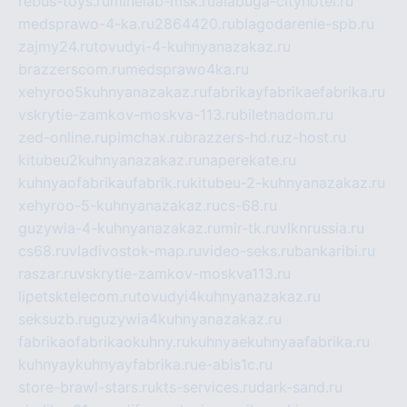
rebus-toys.ru
minelab-msk.ru
alabuga-cityhotel.ru
medsprawo-4-ka.ru
2864420.ru
blagodarenie-spb.ru
zajmy24.ru
tovudyi-4-kuhnyanazakaz.ru
brazzerscom.ru
medsprawo4ka.ru
xehyroo5kuhnyanazakaz.ru
fabrikayfabrikaefabrika.ru
vskrytie-zamkov-moskva-113.ru
biletnadom.ru
zed-online.ru
pimchax.ru
brazzers-hd.ru
z-host.ru
kitubeu2kuhnyanazakaz.ru
naperekate.ru
kuhnyaofabrikaufabrik.ru
kitubeu-2-kuhnyanazakaz.ru
xehyroo-5-kuhnyanazakaz.ru
cs-68.ru
guzywia-4-kuhnyanazakaz.ru
mir-tk.ru
vlknrussia.ru
cs68.ru
vladivostok-map.ru
video-seks.ru
bankaribi.ru
raszar.ru
vskrytie-zamkov-moskva113.ru
lipetsktelecom.ru
tovudyi4kuhnyanazakaz.ru
seksuzb.ru
guzywia4kuhnyanazakaz.ru
fabrikaofabrikaokuhny.ru
kuhnyaekuhnyaafabrika.ru
kuhnyaykuhnyayfabrika.ru
e-abis1c.ru
store-brawl-stars.ru
kts-services.ru
dark-sand.ru