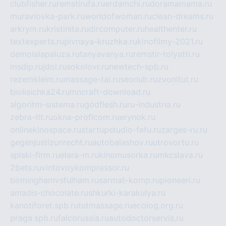
clubfisher.ru
remstirufa.ru
erdamchi.ru
doramamama.ru
muraviovka-park.ru
worldofwoman.ru
clean-dreams.ru
arkrym.ru
kristinita.ru
dircomputer.ru
healthenter.ru
textexperts.ru
pivnaya-kruzhka.ru
kinofilmy-2021.ru
demolalapaluza.ru
tanyavanya.ru
remstir-tolyatti.ru
msdip.ru
jdol.ru
sokolovr.ru
newtech-spb.ru
rezemkleim.ru
massage-tai.ru
seonub.ru
zvonitut.ru
biolisichka24.ru
mncraft-download.ru
algoritm-sistema.ru
godflesh.ru
ru-industria.ru
zebra-tlt.ru
okna-proficom.ru
erynok.ru
onlinekinospace.ru
startupstudio-fefu.ru
zarges-ru.ru
gegenjustizunrecht.ru
autobalashov.ru
utrovortu.ru
spiski-firm.ru
elara-m.ru
kinomusorka.ru
mkcslava.ru
2bets.ru
vintovoykompressor.ru
birminghamvsfulham.ru
sarmat-komp.ru
pioneeri.ru
amadis-chocolate.ru
shkurki-karakulya.ru
kanotiforet.spb.ru
tutmassage.ru
ecolog.org.ru
praga.spb.ru
falcorussia.ru
autodoctorservis.ru