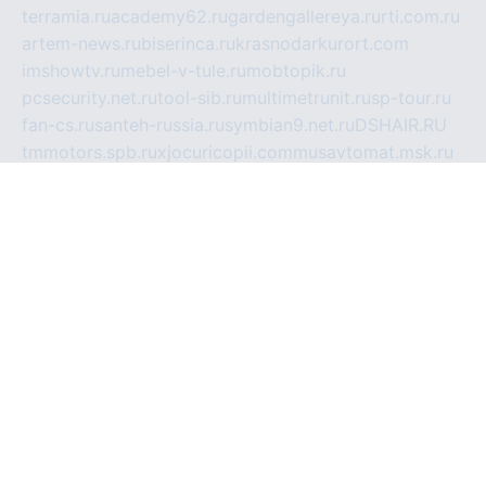
terramia.ru
academy62.ru
gardengallereya.ru
rti.com.ru
artem-news.ru
biserinca.ru
krasnodarkurort.com
imshowtv.ru
mebel-v-tule.ru
mobtopik.ru
pcsecurity.net.ru
tool-sib.ru
multimetrunit.ru
sp-tour.ru
fan-cs.ru
santeh-russia.ru
symbian9.net.ru
DSHAIR.RU
tmmotors.spb.ru
xjocuricopii.com
musavtomat.msk.ru
obustrojdom.ru
sovetcik.ru
ybaranovskaya.ru
ppknews.ru
cult-alshei.ru
JAPANRUSSIA.RU
proekciyamebel.ru
imper-finans.ru
rim.org.ru
glamourai.ru
brassminus.ru
zabor-pro.ru
ftn.pp.ru
dorogoe58.ru
laimengpacker.ru
kuzova-zapchasti.ru
sageerp.ru
taxodrom.ru
dsrazvitie.ru
hardcity.net.ru
ratinghomegames.ru
topservice25.ru
gubernyan.ru
gtglasslined.ru
ii4.ru
tssport.spb.ru
andorra24.com
blackwallstreet.ru
oboimos.ru
optim-doors.com.ru
ikuch.ru
nycr.org.ru
npa21.ru
vremya-ch.spb.ru
desert000.ru
ivtorgi.ru
ifiori.ru
catalog-statei.ru
dcv.org.ru
spetsmaster174.ru
ipkameryhiseeu.ru