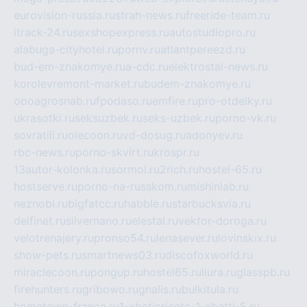
eurovision-russia.ru
strah-news.ru
freeride-team.ru
itrack-24.ru
sexshopexpress.ru
autostudiopro.ru
alabuga-cityhotel.ru
pornv.ru
atlantpereezd.ru
bud-em-znakomye.ru
a-cdc.ru
elektrostal-news.ru
korolevremont-market.ru
budem-znakomye.ru
oooagrosnab.ru
fpodaso.ru
emfire.ru
pro-otdelky.ru
ukrasotki.ru
seksuzbek.ru
seks-uzbek.ru
porno-vk.ru
sovratili.ru
olecoon.ru
vd-dosug.ru
adonyev.ru
rbc-news.ru
porno-skvirt.ru
krospr.ru
13autor-kolonka.ru
sormol.ru
2rich.ru
hostel-65.ru
hostserve.ru
porno-na-russkom.ru
mishinlab.ru
neznobi.ru
bigfatcc.ru
habble.ru
starbucksvia.ru
delfinet.ru
silvernano.ru
elestal.ru
vektor-doroga.ru
velotrenajery.ru
pronso54.ru
lenasever.ru
lovinskix.ru
show-pets.ru
smartnews03.ru
discofoxworld.ru
miraclecoon.ru
pongup.ru
hostel65.ru
liura.ru
glasspb.ru
firehunters.ru
gribowo.ru
gnalis.ru
bulkitula.ru
hometown-france.ru
1-xbeticricetc-1-xbetti-5.ru