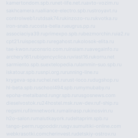
kamertondom.spb.ru
net-life.net.ru
avto-vozim.ru
sakhcamera.ru
alliance-electro.spb.ru
stroyavt.ru
controlweb1.ru
tdsak74.ru
kinzozo-ru.ru
kvotka.ru
iron-snab.ru
costa-bella.ru
eugrus.pp.ru
associaciya39.ru
primexpo.spb.ru
bezmorchin.ru
ia2.ru
cpt21.ru
ispecspb.ru
regahost.ru
kolosok-elita.ru
tae-kwon.ru
consrio.com.ru
insiam.ru
avegainfo.ru
archery161.ru
bigencyclica.ru
vlast16.ru
korru.net
sarmiento.spb.su
extelopedia.ru
lammin-suo.spb.ru
iskatour.spb.ru
snpi.org.ru
running-line.ru
krygeva-spa.ru
chel.net.ru
rust-loco.ru
dugshop.ru
hl-beta.spb.ru
school494.spb.ru
mymubaby.ru
epoha-metalband.ru
ngr.spb.ru
rusgosnews.com
dieselvostok.ru
24hostel.msk.ru
w-dev.ru
f-ship.ru
regsmi.ru
filmnetwork.ru
malinasp.ru
kinosvin.ru
h2o-salon.ru
malutkayork.ru
deltaprim.spb.ru
tango-perm.ru
gooddir.ru
sgv.su
multiki-online.com
webkrasotki.com
cherinvest.ru
detskiy-ostrov.ru