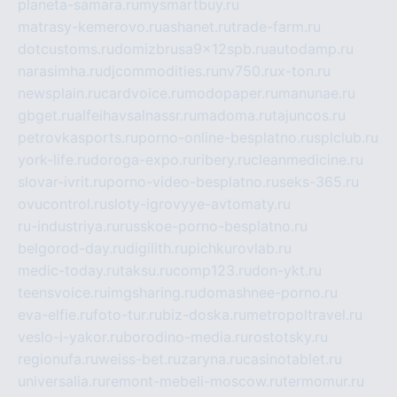
planeta-samara.ru
mysmartbuy.ru
matrasy-kemerovo.ru
ashanet.ru
trade-farm.ru
dotcustoms.ru
domizbrusa9x12spb.ru
autodamp.ru
narasimha.ru
djcommodities.ru
nv750.ru
x-ton.ru
newsplain.ru
cardvoice.ru
modopaper.ru
manunae.ru
gbget.ru
alfeihavsalnassr.ru
madoma.ru
tajuncos.ru
petrovkasports.ru
porno-online-besplatno.ru
splclub.ru
york-life.ru
doroga-expo.ru
ribery.ru
cleanmedicine.ru
slovar-ivrit.ru
porno-video-besplatno.ru
seks-365.ru
ovucontrol.ru
sloty-igrovyye-avtomaty.ru
ru-industriya.ru
russkoe-porno-besplatno.ru
belgorod-day.ru
digilith.ru
pichkurovlab.ru
medic-today.ru
taksu.ru
comp123.ru
don-ykt.ru
teensvoice.ru
imgsharing.ru
domashnee-porno.ru
eva-elfie.ru
foto-tur.ru
biz-doska.ru
metropoltravel.ru
veslo-i-yakor.ru
borodino-media.ru
rostotsky.ru
regionufa.ru
weiss-bet.ru
zaryna.ru
casinotablet.ru
universalia.ru
remont-mebeli-moscow.ru
termomur.ru