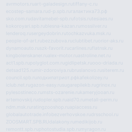
avrmotors.ru
art-galadesign.ru
tiffany-c.ru
ecostep-samara.ru
d-p.spb.ru
галактика73.рф
sko.com.ru
davitamebel-spb.ru
fotsis.ru
tesiaes.ru
kokoroyari.spb.ru
blesna-kazan.ru
mossilver.ru
lenderoq.ru
sergeydobrin.ru
tochkazvuka.msk.ru
people-of-art.ru
bezzubova.ru
clubtibet.ru
orior-aks.ru
dynamoauto.ru
szk-favorit.ru
carlines.ru
flatnsk.ru
kingbolenskaner.ru
alex-motor.ru
astroline.net.ru
act1.spb.ru
polyglot.com.ru
gidlipetsk.ru
ooo-driada.ru
detsad125.ru
mir-zdoroviya.ru
bruslanovo.ru
siterem.ru
council.spb.ru
лодкипатриот.рф
kafekolizey.ru
iclub.net.ru
gazon-easy.ru
sugarepilekb.ru
grinox.ru
pylesostineco.ru
msts-ozarenie.ru
kameryjooan.ru
artemovskij.ru
dopler.spb.ru
aid70.ru
metall-perm.ru
ndm.msk.ru
ratingzooshop.ru
apiaccess.ru
globalautotrade.info
bezverhovskoe.ru
drsschool.ru
ZOOSMART.SPB.RU
dalakony.ru
medikijob.ru
remontt.spb.ru
photostudia.spb.ru
myragon.ru