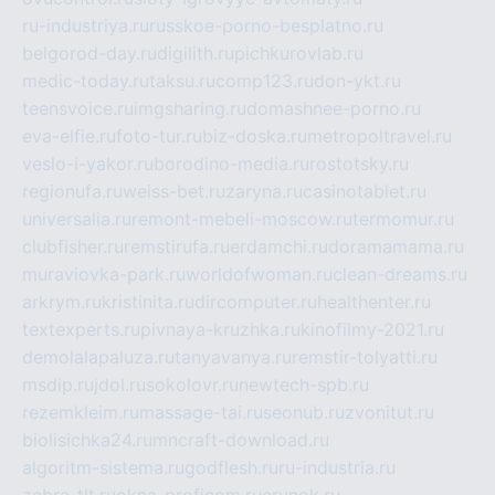
ru-industriya.ru
russkoe-porno-besplatno.ru
belgorod-day.ru
digilith.ru
pichkurovlab.ru
medic-today.ru
taksu.ru
comp123.ru
don-ykt.ru
teensvoice.ru
imgsharing.ru
domashnee-porno.ru
eva-elfie.ru
foto-tur.ru
biz-doska.ru
metropoltravel.ru
veslo-i-yakor.ru
borodino-media.ru
rostotsky.ru
regionufa.ru
weiss-bet.ru
zaryna.ru
casinotablet.ru
universalia.ru
remont-mebeli-moscow.ru
termomur.ru
clubfisher.ru
remstirufa.ru
erdamchi.ru
doramamama.ru
muraviovka-park.ru
worldofwoman.ru
clean-dreams.ru
arkrym.ru
kristinita.ru
dircomputer.ru
healthenter.ru
textexperts.ru
pivnaya-kruzhka.ru
kinofilmy-2021.ru
demolalapaluza.ru
tanyavanya.ru
remstir-tolyatti.ru
msdip.ru
jdol.ru
sokolovr.ru
newtech-spb.ru
rezemkleim.ru
massage-tai.ru
seonub.ru
zvonitut.ru
biolisichka24.ru
mncraft-download.ru
algoritm-sistema.ru
godflesh.ru
ru-industria.ru
zebra-tlt.ru
okna-proficom.ru
erynok.ru