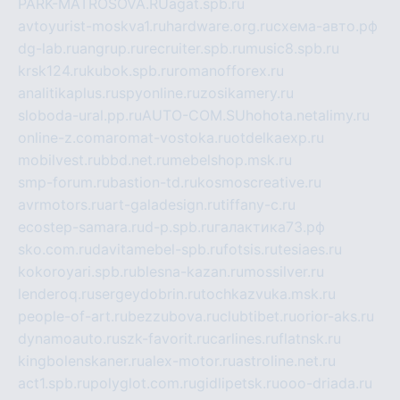
PARK-MATROSOVA.RU
agat.spb.ru
avtoyurist-moskva1.ru
hardware.org.ru
схема-авто.рф
dg-lab.ru
angrup.ru
recruiter.spb.ru
music8.spb.ru
krsk124.ru
kubok.spb.ru
romanofforex.ru
analitikaplus.ru
spyonline.ru
zosikamery.ru
sloboda-ural.pp.ru
AUTO-COM.SU
hohota.net
alimy.ru
online-z.com
aromat-vostoka.ru
otdelkaexp.ru
mobilvest.ru
bbd.net.ru
mebelshop.msk.ru
smp-forum.ru
bastion-td.ru
kosmoscreative.ru
avrmotors.ru
art-galadesign.ru
tiffany-c.ru
ecostep-samara.ru
d-p.spb.ru
галактика73.рф
sko.com.ru
davitamebel-spb.ru
fotsis.ru
tesiaes.ru
kokoroyari.spb.ru
blesna-kazan.ru
mossilver.ru
lenderoq.ru
sergeydobrin.ru
tochkazvuka.msk.ru
people-of-art.ru
bezzubova.ru
clubtibet.ru
orior-aks.ru
dynamoauto.ru
szk-favorit.ru
carlines.ru
flatnsk.ru
kingbolenskaner.ru
alex-motor.ru
astroline.net.ru
act1.spb.ru
polyglot.com.ru
gidlipetsk.ru
ooo-driada.ru