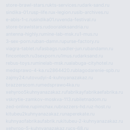
store-brawl-stars.ru
kts-services.ru
dark-sand.ru
sindika-01.ru
sp-life.ru
x-legion.ru
sib-archives.ru
e-abis-1-c.ru
sindika01.ru
venda-festival.ru
store-brawlstars.ru
dooraleksandria.ru
antenna-highly.ru
mine-lab-msk.ru
1-mus.ru
3-sex-porn.ru
ban-damn.ru
purse-factory.ru
viagra-tablet.ru
fasbags.ru
adler-jun.ru
bandamn.ru
fincontech.ru
3sexporn.ru
1mus.ru
darksand.ru
rebus-toys.ru
minelab-msk.ru
alabuga-cityhotel.ru
medsprawo-4-ka.ru
2864420.ru
blagodarenie-spb.ru
zajmy24.ru
tovudyi-4-kuhnyanazakaz.ru
brazzerscom.ru
medsprawo4ka.ru
xehyroo5kuhnyanazakaz.ru
fabrikayfabrikaefabrika.ru
vskrytie-zamkov-moskva-113.ru
biletnadom.ru
zed-online.ru
pimchax.ru
brazzers-hd.ru
z-host.ru
kitubeu2kuhnyanazakaz.ru
naperekate.ru
kuhnyaofabrikaufabrik.ru
kitubeu-2-kuhnyanazakaz.ru
xehyroo-5-kuhnyanazakaz.ru
cs-68.ru