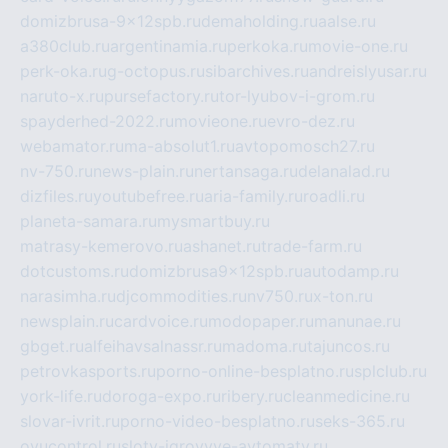
domizbrusa-9x12spb.ru
demaholding.ru
aalse.ru
a380club.ru
argentinamia.ru
perkoka.ru
movie-one.ru
perk-oka.ru
g-octopus.ru
sibarchives.ru
andreislyusar.ru
naruto-x.ru
pursefactory.ru
tor-lyubov-i-grom.ru
spayderhed-2022.ru
movieone.ru
evro-dez.ru
webamator.ru
ma-absolut1.ru
avtopomosch27.ru
nv-750.ru
news-plain.ru
nertansaga.ru
delanalad.ru
dizfiles.ru
youtubefree.ru
aria-family.ru
roadli.ru
planeta-samara.ru
mysmartbuy.ru
matrasy-kemerovo.ru
ashanet.ru
trade-farm.ru
dotcustoms.ru
domizbrusa9x12spb.ru
autodamp.ru
narasimha.ru
djcommodities.ru
nv750.ru
x-ton.ru
newsplain.ru
cardvoice.ru
modopaper.ru
manunae.ru
gbget.ru
alfeihavsalnassr.ru
madoma.ru
tajuncos.ru
petrovkasports.ru
porno-online-besplatno.ru
splclub.ru
york-life.ru
doroga-expo.ru
ribery.ru
cleanmedicine.ru
slovar-ivrit.ru
porno-video-besplatno.ru
seks-365.ru
ovucontrol.ru
sloty-igrovyye-avtomaty.ru