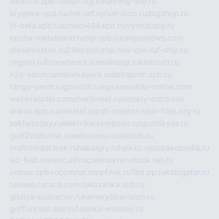
iskatour.spb.ru
snpi.org.ru
running-line.ru
krygeva-spa.ru
chel.net.ru
rust-loco.ru
dugshop.ru
hl-beta.spb.ru
school494.spb.ru
mymubaby.ru
epoha-metalband.ru
ngr.spb.ru
rusgosnews.com
dieselvostok.ru
24hostel.msk.ru
w-dev.ru
f-ship.ru
regsmi.ru
filmnetwork.ru
malinasp.ru
kinosvin.ru
h2o-salon.ru
malutkayork.ru
deltaprim.spb.ru
tango-perm.ru
gooddir.ru
sgv.su
multiki-online.com
webkrasotki.com
cherinvest.ru
detskiy-ostrov.ru
ankou.spb.ru
alvesta1.ru
pdf-creator.ru
nix-files.org.ru
sakhatoday.ru
elektrikersymboler.ru
sputnikyes.ru
golf2club.msk.ru
aeforums.ru
zallclub.ru
multimodal.msk.ru
habaigry.ru
haikko.ru
sobakopedia.ru
isz-fest.ru
ewnc.info
screensaver-clock.net.ru
volnav.spb.ru
comnat.ru
npf.net.ru
7bit.pp.ru
kalugatur.ru
tesiaes.ru
card.com.ru
kazanka.spb.ru
gildiya-kuznecov.ru
kameryboavision.ru
griffoncom.spb.ru
fabrika-emotsiy.ru