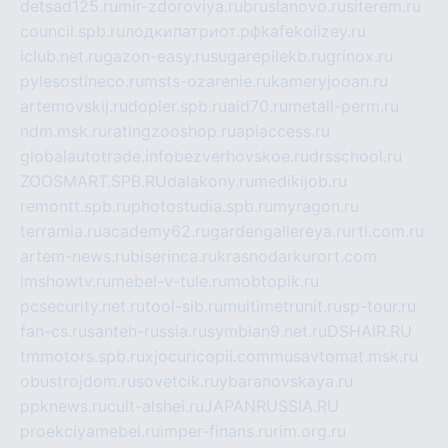
detsad125.ru
mir-zdoroviya.ru
bruslanovo.ru
siterem.ru
council.spb.ru
лодкипатриот.рф
kafekolizey.ru
iclub.net.ru
gazon-easy.ru
sugarepilekb.ru
grinox.ru
pylesostineco.ru
msts-ozarenie.ru
kameryjooan.ru
artemovskij.ru
dopler.spb.ru
aid70.ru
metall-perm.ru
ndm.msk.ru
ratingzooshop.ru
apiaccess.ru
globalautotrade.info
bezverhovskoe.ru
drsschool.ru
ZOOSMART.SPB.RU
dalakony.ru
medikijob.ru
remontt.spb.ru
photostudia.spb.ru
myragon.ru
terramia.ru
academy62.ru
gardengallereya.ru
rti.com.ru
artem-news.ru
biserinca.ru
krasnodarkurort.com
imshowtv.ru
mebel-v-tule.ru
mobtopik.ru
pcsecurity.net.ru
tool-sib.ru
multimetrunit.ru
sp-tour.ru
fan-cs.ru
santeh-russia.ru
symbian9.net.ru
DSHAIR.RU
tmmotors.spb.ru
xjocuricopii.com
musavtomat.msk.ru
obustrojdom.ru
sovetcik.ru
ybaranovskaya.ru
ppknews.ru
cult-alshei.ru
JAPANRUSSIA.RU
proekciyamebel.ru
imper-finans.ru
rim.org.ru