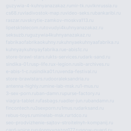
guzywia-4-kuhnyanazakaz.ru
mir-tk.ru
vlknrussia.ru
cs68.ru
vladivostok-map.ru
video-seks.ru
bankaribi.ru
raszar.ru
vskrytie-zamkov-moskva113.ru
lipetsktelecom.ru
tovudyi4kuhnyanazakaz.ru
seksuzb.ru
guzywia4kuhnyanazakaz.ru
fabrikaofabrikaokuhny.ru
kuhnyaekuhnyaafabrika.ru
kuhnyaykuhnyayfabrika.ru
e-abis1c.ru
store-brawl-stars.ru
kts-services.ru
dark-sand.ru
sindika-01.ru
sp-life.ru
x-legion.ru
sib-archives.ru
e-abis-1-c.ru
sindika01.ru
venda-festival.ru
store-brawlstars.ru
dooraleksandria.ru
antenna-highly.ru
mine-lab-msk.ru
1-mus.ru
3-sex-porn.ru
ban-damn.ru
purse-factory.ru
viagra-tablet.ru
fasbags.ru
adler-jun.ru
bandamn.ru
fincontech.ru
3sexporn.ru
1mus.ru
darksand.ru
rebus-toys.ru
minelab-msk.ru
rtdco.ru
seo-prodvizhenie-sajtov-stroitelnyh-kompanij.ru
card-voice.ru
rulonnyygazon177.ru
snow-guard.ru