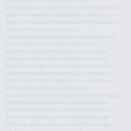
onlinekinospace.ru
startupstudio-fefu.ru
zarges-ru.ru
gegenjustizunrecht.ru
autobalashov.ru
utrovortu.ru
spiski-firm.ru
elara-m.ru
kinomusorka.ru
mkcslava.ru
2bets.ru
vintovoykompressor.ru
birminghamvsfulham.ru
sarmat-komp.ru
pioneeri.ru
amadis-chocolate.ru
shkurki-karakulya.ru
kanotiforet.spb.ru
tutmassage.ru
ecolog.org.ru
praga.spb.ru
falcorussia.ru
autodoctorservis.ru
kamertondom.spb.ru
net-life.net.ru
avto-vozim.ru
sakhcamera.ru
alliance-electro.spb.ru
stroyavt.ru
controlweb1.ru
tdsak74.ru
kinzozo-ru.ru
kvotka.ru
iron-snab.ru
costa-bella.ru
eugrus.pp.ru
associaciya39.ru
primexpo.spb.ru
bezmorchin.ru
ia2.ru
cpt21.ru
ispecspb.ru
regahost.ru
kolosok-elita.ru
tae-kwon.ru
consrio.com.ru
insiam.ru
avegainfo.ru
archery161.ru
bigencyclica.ru
vlast16.ru
korru.net
sarmiento.spb.su
extelopedia.ru
lammin-suo.spb.ru