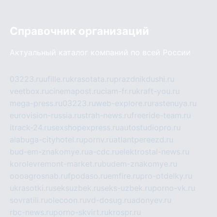
Справочник организаций
Актуальный каталог компаний по всей России
03223.ru
ufille.ru
krasotata.ru
prazdnikdushi.ru
veetbox.ru
cinemapost.ru
ciam-fr.ru
kraft-you.ru
mega-press.ru
03223.ru
web-explore.ru
rastenuya.ru
eurovision-russia.ru
strah-news.ru
freeride-team.ru
itrack-24.ru
sexshopexpress.ru
autostudiopro.ru
alabuga-cityhotel.ru
pornv.ru
atlantpereezd.ru
bud-em-znakomye.ru
a-cdc.ru
elektrostal-news.ru
korolevremont-market.ru
budem-znakomye.ru
oooagrosnab.ru
fpodaso.ru
emfire.ru
pro-otdelky.ru
ukrasotki.ru
seksuzbek.ru
seks-uzbek.ru
porno-vk.ru
sovratili.ru
olecoon.ru
vd-dosug.ru
adonyev.ru
rbc-news.ru
porno-skvirt.ru
krospr.ru