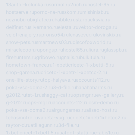
13autor-kolonka.ru
sormol.ru
2rich.ru
hostel-65.ru
hostserve.ru
porno-na-russkom.ru
mishinlab.ru
neznobi.ru
bigfatcc.ru
habble.ru
starbucksvia.ru
delfinet.ru
silvernano.ru
elestal.ru
vektor-doroga.ru
velotrenajery.ru
pronso54.ru
lenasever.ru
lovinskix.ru
show-pets.ru
smartnews03.ru
discofoxworld.ru
miraclecoon.ru
pongup.ru
hostel65.ru
liura.ru
glasspb.ru
firehunters.ru
gribowo.ru
gnalis.ru
bulkitula.ru
hometown-france.ru
1-xbeticricetc-1-xbetti-5.ru
shop-garena.ru
cricetc-1-xbetr-1-xbetcc-2.ru
one-life-story.ru
top-halyava.ru
accounts112.ru
poka-vse-doma-2.ru
3-d-file.ru
hahahaharms.ru
g2012.ru
tst-1.ru
shaggy-cat.ru
opsmgr.ru
ev-gallery.ru
g-2012.ru
ops-mgr.ru
accounts-112.ru
csm-demo.ru
poka-vse-doma2.ru
airgungames.ru
allseo-host.ru
tehosmotre.ru
varieta-yug.ru
cricetc1xbetr1xbetcc2.ru
raytor-d.ru
atillagunn.ru
3d-file.ru
1xbeticricetc1xbetti5.ru
uafoot-statti.ru
e-abis1c.ru