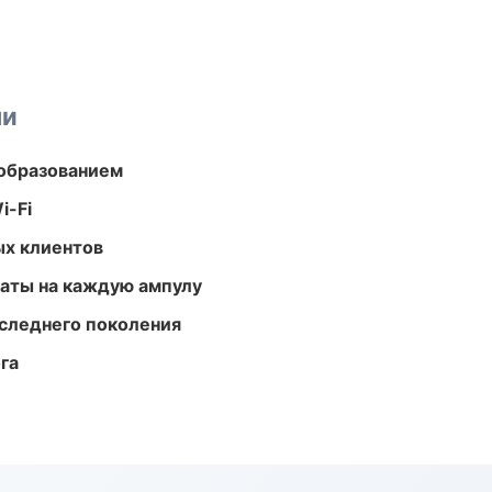
ми
образованием
i-Fi
ых клиентов
аты на каждую ампулу
следнего поколения
га