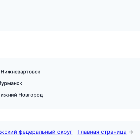
в Нижневартовск
 Мурманск
 Нижний Новгород
лжский федеральный округ
|
Главная страница
→