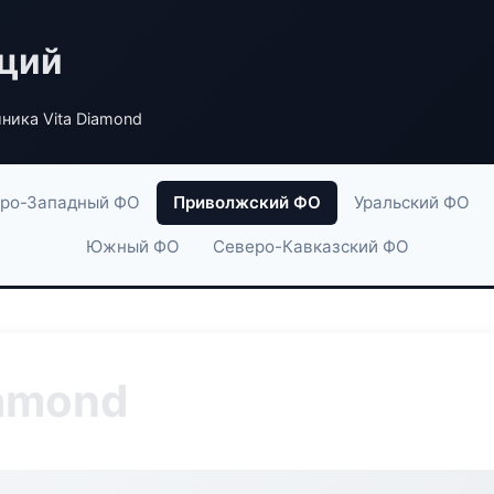
аций
ника Vita Diamond
ро-Западный ФО
Приволжский ФО
Уральский ФО
Южный ФО
Северо-Кавказский ФО
iamond