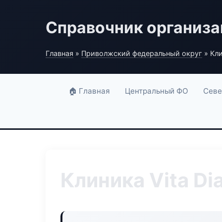
Справочник организ
Главная
»
Приволжский федеральный округ
» Кли
🏠 Главная
Центральный ФО
Севе
Клиника Vita D