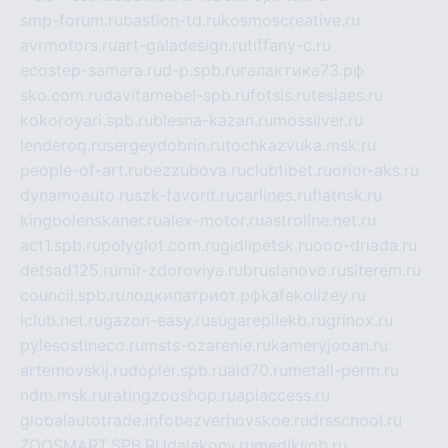
smp-forum.ru
bastion-td.ru
kosmoscreative.ru
avrmotors.ru
art-galadesign.ru
tiffany-c.ru
ecostep-samara.ru
d-p.spb.ru
галактика73.рф
sko.com.ru
davitamebel-spb.ru
fotsis.ru
tesiaes.ru
kokoroyari.spb.ru
blesna-kazan.ru
mossilver.ru
lenderoq.ru
sergeydobrin.ru
tochkazvuka.msk.ru
people-of-art.ru
bezzubova.ru
clubtibet.ru
orior-aks.ru
dynamoauto.ru
szk-favorit.ru
carlines.ru
flatnsk.ru
kingbolenskaner.ru
alex-motor.ru
astroline.net.ru
act1.spb.ru
polyglot.com.ru
gidlipetsk.ru
ooo-driada.ru
detsad125.ru
mir-zdoroviya.ru
bruslanovo.ru
siterem.ru
council.spb.ru
лодкипатриот.рф
kafekolizey.ru
iclub.net.ru
gazon-easy.ru
sugarepilekb.ru
grinox.ru
pylesostineco.ru
msts-ozarenie.ru
kameryjooan.ru
artemovskij.ru
dopler.spb.ru
aid70.ru
metall-perm.ru
ndm.msk.ru
ratingzooshop.ru
apiaccess.ru
globalautotrade.info
bezverhovskoe.ru
drsschool.ru
ZOOSMART.SPB.RU
dalakony.ru
medikijob.ru