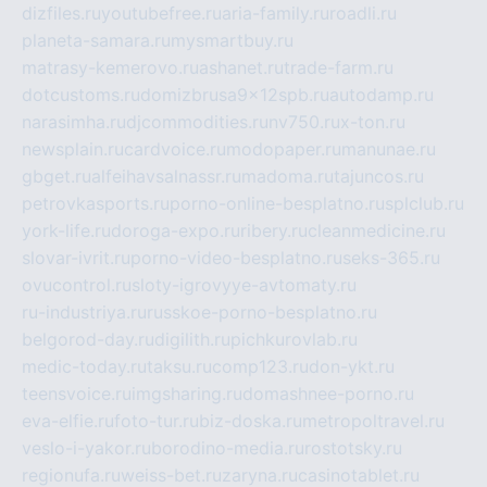
dizfiles.ru
youtubefree.ru
aria-family.ru
roadli.ru
planeta-samara.ru
mysmartbuy.ru
matrasy-kemerovo.ru
ashanet.ru
trade-farm.ru
dotcustoms.ru
domizbrusa9x12spb.ru
autodamp.ru
narasimha.ru
djcommodities.ru
nv750.ru
x-ton.ru
newsplain.ru
cardvoice.ru
modopaper.ru
manunae.ru
gbget.ru
alfeihavsalnassr.ru
madoma.ru
tajuncos.ru
petrovkasports.ru
porno-online-besplatno.ru
splclub.ru
york-life.ru
doroga-expo.ru
ribery.ru
cleanmedicine.ru
slovar-ivrit.ru
porno-video-besplatno.ru
seks-365.ru
ovucontrol.ru
sloty-igrovyye-avtomaty.ru
ru-industriya.ru
russkoe-porno-besplatno.ru
belgorod-day.ru
digilith.ru
pichkurovlab.ru
medic-today.ru
taksu.ru
comp123.ru
don-ykt.ru
teensvoice.ru
imgsharing.ru
domashnee-porno.ru
eva-elfie.ru
foto-tur.ru
biz-doska.ru
metropoltravel.ru
veslo-i-yakor.ru
borodino-media.ru
rostotsky.ru
regionufa.ru
weiss-bet.ru
zaryna.ru
casinotablet.ru