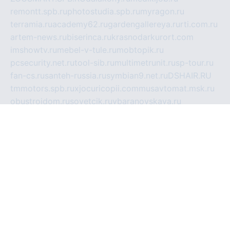
remontt.spb.ru
photostudia.spb.ru
myragon.ru
terramia.ru
academy62.ru
gardengallereya.ru
rti.com.ru
artem-news.ru
biserinca.ru
krasnodarkurort.com
imshowtv.ru
mebel-v-tule.ru
mobtopik.ru
pcsecurity.net.ru
tool-sib.ru
multimetrunit.ru
sp-tour.ru
fan-cs.ru
santeh-russia.ru
symbian9.net.ru
DSHAIR.RU
tmmotors.spb.ru
xjocuricopii.com
musavtomat.msk.ru
obustrojdom.ru
sovetcik.ru
ybaranovskaya.ru
ppknews.ru
cult-alshei.ru
JAPANRUSSIA.RU
proekciyamebel.ru
imper-finans.ru
rim.org.ru
glamourai.ru
brassminus.ru
zabor-pro.ru
ftn.pp.ru
dorogoe58.ru
laimengpacker.ru
kuzova-zapchasti.ru
sageerp.ru
taxodrom.ru
dsrazvitie.ru
hardcity.net.ru
ratinghomegames.ru
topservice25.ru
gubernyan.ru
gtglasslined.ru
ii4.ru
tssport.spb.ru
andorra24.com
blackwallstreet.ru
oboimos.ru
optim-doors.com.ru
ikuch.ru
nycr.org.ru
npa21.ru
vremya-ch.spb.ru
desert000.ru
ivtorgi.ru
ifiori.ru
catalog-statei.ru