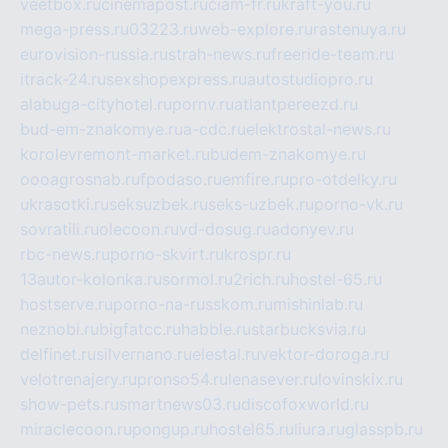
veetbox.ru
cinemapost.ru
ciam-fr.ru
kraft-you.ru
mega-press.ru
03223.ru
web-explore.ru
rastenuya.ru
eurovision-russia.ru
strah-news.ru
freeride-team.ru
itrack-24.ru
sexshopexpress.ru
autostudiopro.ru
alabuga-cityhotel.ru
pornv.ru
atlantpereezd.ru
bud-em-znakomye.ru
a-cdc.ru
elektrostal-news.ru
korolevremont-market.ru
budem-znakomye.ru
oooagrosnab.ru
fpodaso.ru
emfire.ru
pro-otdelky.ru
ukrasotki.ru
seksuzbek.ru
seks-uzbek.ru
porno-vk.ru
sovratili.ru
olecoon.ru
vd-dosug.ru
adonyev.ru
rbc-news.ru
porno-skvirt.ru
krospr.ru
13autor-kolonka.ru
sormol.ru
2rich.ru
hostel-65.ru
hostserve.ru
porno-na-russkom.ru
mishinlab.ru
neznobi.ru
bigfatcc.ru
habble.ru
starbucksvia.ru
delfinet.ru
silvernano.ru
elestal.ru
vektor-doroga.ru
velotrenajery.ru
pronso54.ru
lenasever.ru
lovinskix.ru
show-pets.ru
smartnews03.ru
discofoxworld.ru
miraclecoon.ru
pongup.ru
hostel65.ru
liura.ru
glasspb.ru