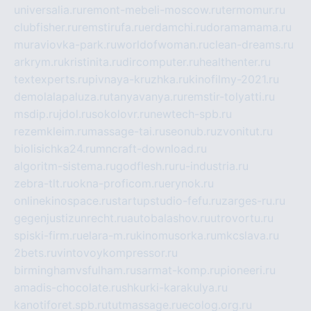
universalia.ru
remont-mebeli-moscow.ru
termomur.ru
clubfisher.ru
remstirufa.ru
erdamchi.ru
doramamama.ru
muraviovka-park.ru
worldofwoman.ru
clean-dreams.ru
arkrym.ru
kristinita.ru
dircomputer.ru
healthenter.ru
textexperts.ru
pivnaya-kruzhka.ru
kinofilmy-2021.ru
demolalapaluza.ru
tanyavanya.ru
remstir-tolyatti.ru
msdip.ru
jdol.ru
sokolovr.ru
newtech-spb.ru
rezemkleim.ru
massage-tai.ru
seonub.ru
zvonitut.ru
biolisichka24.ru
mncraft-download.ru
algoritm-sistema.ru
godflesh.ru
ru-industria.ru
zebra-tlt.ru
okna-proficom.ru
erynok.ru
onlinekinospace.ru
startupstudio-fefu.ru
zarges-ru.ru
gegenjustizunrecht.ru
autobalashov.ru
utrovortu.ru
spiski-firm.ru
elara-m.ru
kinomusorka.ru
mkcslava.ru
2bets.ru
vintovoykompressor.ru
birminghamvsfulham.ru
sarmat-komp.ru
pioneeri.ru
amadis-chocolate.ru
shkurki-karakulya.ru
kanotiforet.spb.ru
tutmassage.ru
ecolog.org.ru