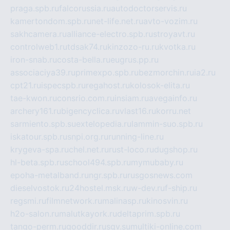
praga.spb.ru
falcorussia.ru
autodoctorservis.ru
kamertondom.spb.ru
net-life.net.ru
avto-vozim.ru
sakhcamera.ru
alliance-electro.spb.ru
stroyavt.ru
controlweb1.ru
tdsak74.ru
kinzozo-ru.ru
kvotka.ru
iron-snab.ru
costa-bella.ru
eugrus.pp.ru
associaciya39.ru
primexpo.spb.ru
bezmorchin.ru
ia2.ru
cpt21.ru
ispecspb.ru
regahost.ru
kolosok-elita.ru
tae-kwon.ru
consrio.com.ru
insiam.ru
avegainfo.ru
archery161.ru
bigencyclica.ru
vlast16.ru
korru.net
sarmiento.spb.su
extelopedia.ru
lammin-suo.spb.ru
iskatour.spb.ru
snpi.org.ru
running-line.ru
krygeva-spa.ru
chel.net.ru
rust-loco.ru
dugshop.ru
hl-beta.spb.ru
school494.spb.ru
mymubaby.ru
epoha-metalband.ru
ngr.spb.ru
rusgosnews.com
dieselvostok.ru
24hostel.msk.ru
w-dev.ru
f-ship.ru
regsmi.ru
filmnetwork.ru
malinasp.ru
kinosvin.ru
h2o-salon.ru
malutkayork.ru
deltaprim.spb.ru
tango-perm.ru
gooddir.ru
sgv.su
multiki-online.com