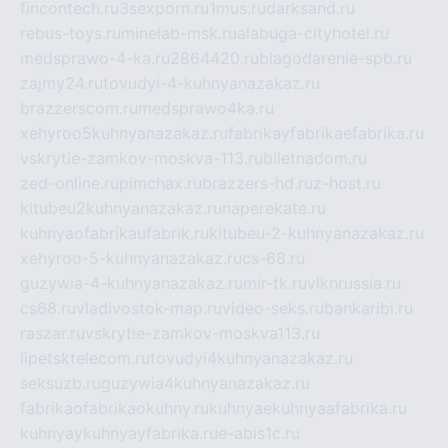
fincontech.ru
3sexporn.ru
1mus.ru
darksand.ru
rebus-toys.ru
minelab-msk.ru
alabuga-cityhotel.ru
medsprawo-4-ka.ru
2864420.ru
blagodarenie-spb.ru
zajmy24.ru
tovudyi-4-kuhnyanazakaz.ru
brazzerscom.ru
medsprawo4ka.ru
xehyroo5kuhnyanazakaz.ru
fabrikayfabrikaefabrika.ru
vskrytie-zamkov-moskva-113.ru
biletnadom.ru
zed-online.ru
pimchax.ru
brazzers-hd.ru
z-host.ru
kitubeu2kuhnyanazakaz.ru
naperekate.ru
kuhnyaofabrikaufabrik.ru
kitubeu-2-kuhnyanazakaz.ru
xehyroo-5-kuhnyanazakaz.ru
cs-68.ru
guzywia-4-kuhnyanazakaz.ru
mir-tk.ru
vlknrussia.ru
cs68.ru
vladivostok-map.ru
video-seks.ru
bankaribi.ru
raszar.ru
vskrytie-zamkov-moskva113.ru
lipetsktelecom.ru
tovudyi4kuhnyanazakaz.ru
seksuzb.ru
guzywia4kuhnyanazakaz.ru
fabrikaofabrikaokuhny.ru
kuhnyaekuhnyaafabrika.ru
kuhnyaykuhnyayfabrika.ru
e-abis1c.ru