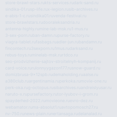
store-brawl-stars.ru
kts-services.ru
dark-sand.ru
sindika-01.ru
sp-life.ru
x-legion.ru
sib-archives.ru
e-abis-1-c.ru
sindika01.ru
venda-festival.ru
store-brawlstars.ru
dooraleksandria.ru
antenna-highly.ru
mine-lab-msk.ru
1-mus.ru
3-sex-porn.ru
ban-damn.ru
purse-factory.ru
viagra-tablet.ru
fasbags.ru
adler-jun.ru
bandamn.ru
fincontech.ru
3sexporn.ru
1mus.ru
darksand.ru
rebus-toys.ru
minelab-msk.ru
rtdco.ru
seo-prodvizhenie-sajtov-stroitelnyh-kompanij.ru
card-voice.ru
rulonnyygazon177.ru
snow-guard.ru
domizbrusa-9x12spb.ru
demaholding.ru
aalse.ru
a380club.ru
argentinamia.ru
perkoka.ru
movie-one.ru
perk-oka.ru
g-octopus.ru
sibarchives.ru
andreislyusar.ru
naruto-x.ru
pursefactory.ru
tor-lyubov-i-grom.ru
spayderhed-2022.ru
movieone.ru
evro-dez.ru
webamator.ru
ma-absolut1.ru
avtopomosch27.ru
nv-750.ru
news-plain.ru
nertansaga.ru
delanalad.ru