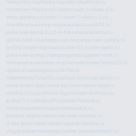
firehunters.ru
gribowo.ru
gnalis.ru
bulkitula.ru
hometown-france.ru
1-xbeticricetc-1-xbetti-5.ru
shop-garena.ru
cricetc-1-xbetr-1-xbetcc-2.ru
one-life-story.ru
top-halyava.ru
accounts112.ru
poka-vse-doma-2.ru
3-d-file.ru
hahahaharms.ru
g2012.ru
tst-1.ru
shaggy-cat.ru
opsmgr.ru
ev-gallery.ru
g-2012.ru
ops-mgr.ru
accounts-112.ru
csm-demo.ru
poka-vse-doma2.ru
airgungames.ru
allseo-host.ru
tehosmotre.ru
varieta-yug.ru
cricetc1xbetr1xbetcc2.ru
raytor-d.ru
atillagunn.ru
3d-file.ru
1xbeticricetc1xbetti5.ru
uafoot-statti.ru
e-abis1c.ru
store-brawl-stars.ru
kts-services.ru
dark-sand.ru
sindika-01.ru
sp-life.ru
x-legion.ru
sib-archives.ru
e-abis-1-c.ru
sindika01.ru
venda-festival.ru
store-brawlstars.ru
dooraleksandria.ru
antenna-highly.ru
mine-lab-msk.ru
1-mus.ru
3-sex-porn.ru
ban-damn.ru
purse-factory.ru
viagra-tablet.ru
fasbags.ru
adler-jun.ru
bandamn.ru