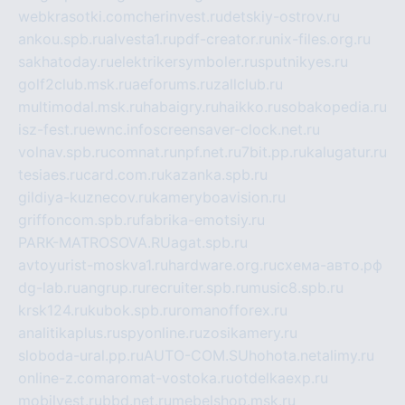
webkrasotki.com
cherinvest.ru
detskiy-ostrov.ru
ankou.spb.ru
alvesta1.ru
pdf-creator.ru
nix-files.org.ru
sakhatoday.ru
elektrikersymboler.ru
sputnikyes.ru
golf2club.msk.ru
aeforums.ru
zallclub.ru
multimodal.msk.ru
habaigry.ru
haikko.ru
sobakopedia.ru
isz-fest.ru
ewnc.info
screensaver-clock.net.ru
volnav.spb.ru
comnat.ru
npf.net.ru
7bit.pp.ru
kalugatur.ru
tesiaes.ru
card.com.ru
kazanka.spb.ru
gildiya-kuznecov.ru
kameryboavision.ru
griffoncom.spb.ru
fabrika-emotsiy.ru
PARK-MATROSOVA.RU
agat.spb.ru
avtoyurist-moskva1.ru
hardware.org.ru
схема-авто.рф
dg-lab.ru
angrup.ru
recruiter.spb.ru
music8.spb.ru
krsk124.ru
kubok.spb.ru
romanofforex.ru
analitikaplus.ru
spyonline.ru
zosikamery.ru
sloboda-ural.pp.ru
AUTO-COM.SU
hohota.net
alimy.ru
online-z.com
aromat-vostoka.ru
otdelkaexp.ru
mobilvest.ru
bbd.net.ru
mebelshop.msk.ru