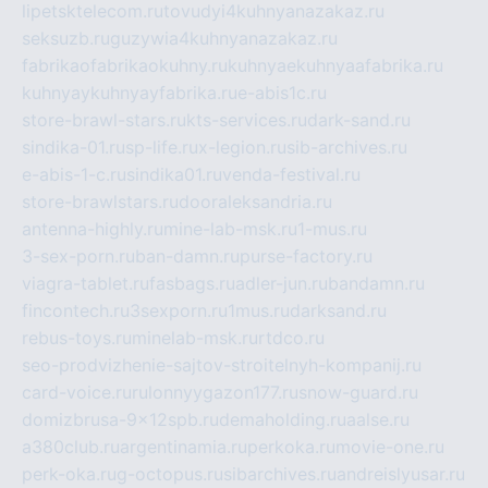
lipetsktelecom.ru
tovudyi4kuhnyanazakaz.ru
seksuzb.ru
guzywia4kuhnyanazakaz.ru
fabrikaofabrikaokuhny.ru
kuhnyaekuhnyaafabrika.ru
kuhnyaykuhnyayfabrika.ru
e-abis1c.ru
store-brawl-stars.ru
kts-services.ru
dark-sand.ru
sindika-01.ru
sp-life.ru
x-legion.ru
sib-archives.ru
e-abis-1-c.ru
sindika01.ru
venda-festival.ru
store-brawlstars.ru
dooraleksandria.ru
antenna-highly.ru
mine-lab-msk.ru
1-mus.ru
3-sex-porn.ru
ban-damn.ru
purse-factory.ru
viagra-tablet.ru
fasbags.ru
adler-jun.ru
bandamn.ru
fincontech.ru
3sexporn.ru
1mus.ru
darksand.ru
rebus-toys.ru
minelab-msk.ru
rtdco.ru
seo-prodvizhenie-sajtov-stroitelnyh-kompanij.ru
card-voice.ru
rulonnyygazon177.ru
snow-guard.ru
domizbrusa-9x12spb.ru
demaholding.ru
aalse.ru
a380club.ru
argentinamia.ru
perkoka.ru
movie-one.ru
perk-oka.ru
g-octopus.ru
sibarchives.ru
andreislyusar.ru