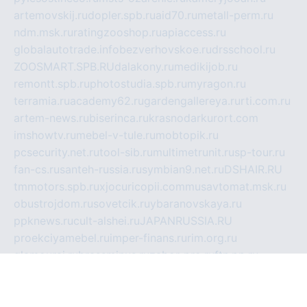
artemovskij.ru
dopler.spb.ru
aid70.ru
metall-perm.ru
ndm.msk.ru
ratingzooshop.ru
apiaccess.ru
globalautotrade.info
bezverhovskoe.ru
drsschool.ru
ZOOSMART.SPB.RU
dalakony.ru
medikijob.ru
remontt.spb.ru
photostudia.spb.ru
myragon.ru
terramia.ru
academy62.ru
gardengallereya.ru
rti.com.ru
artem-news.ru
biserinca.ru
krasnodarkurort.com
imshowtv.ru
mebel-v-tule.ru
mobtopik.ru
pcsecurity.net.ru
tool-sib.ru
multimetrunit.ru
sp-tour.ru
fan-cs.ru
santeh-russia.ru
symbian9.net.ru
DSHAIR.RU
tmmotors.spb.ru
xjocuricopii.com
musavtomat.msk.ru
obustrojdom.ru
sovetcik.ru
ybaranovskaya.ru
ppknews.ru
cult-alshei.ru
JAPANRUSSIA.RU
proekciyamebel.ru
imper-finans.ru
rim.org.ru
glamourai.ru
brassminus.ru
zabor-pro.ru
ftn.pp.ru
dorogoe58.ru
laimengpacker.ru
kuzova-zapchasti.ru
sageerp.ru
taxodrom.ru
dsrazvitie.ru
hardcity.net.ru
ratinghomegames.ru
topservice25.ru
gubernyan.ru