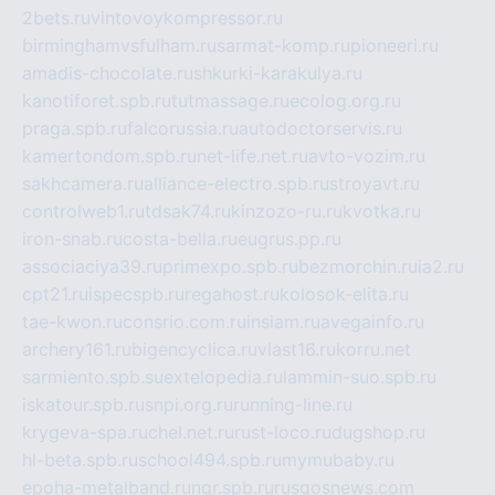
2bets.ru
vintovoykompressor.ru
birminghamvsfulham.ru
sarmat-komp.ru
pioneeri.ru
amadis-chocolate.ru
shkurki-karakulya.ru
kanotiforet.spb.ru
tutmassage.ru
ecolog.org.ru
praga.spb.ru
falcorussia.ru
autodoctorservis.ru
kamertondom.spb.ru
net-life.net.ru
avto-vozim.ru
sakhcamera.ru
alliance-electro.spb.ru
stroyavt.ru
controlweb1.ru
tdsak74.ru
kinzozo-ru.ru
kvotka.ru
iron-snab.ru
costa-bella.ru
eugrus.pp.ru
associaciya39.ru
primexpo.spb.ru
bezmorchin.ru
ia2.ru
cpt21.ru
ispecspb.ru
regahost.ru
kolosok-elita.ru
tae-kwon.ru
consrio.com.ru
insiam.ru
avegainfo.ru
archery161.ru
bigencyclica.ru
vlast16.ru
korru.net
sarmiento.spb.su
extelopedia.ru
lammin-suo.spb.ru
iskatour.spb.ru
snpi.org.ru
running-line.ru
krygeva-spa.ru
chel.net.ru
rust-loco.ru
dugshop.ru
hl-beta.spb.ru
school494.spb.ru
mymubaby.ru
epoha-metalband.ru
ngr.spb.ru
rusgosnews.com