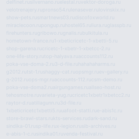
delfinet.ru
silvernano.ru
elestal.ru
vektor-doroga.ru
velotrenajery.ru
pronso54.ru
lenasever.ru
lovinskix.ru
show-pets.ru
smartnews03.ru
discofoxworld.ru
miraclecoon.ru
pongup.ru
hostel65.ru
liura.ru
glasspb.ru
firehunters.ru
gribowo.ru
gnalis.ru
bulkitula.ru
hometown-france.ru
1-xbeticricetc-1-xbetti-5.ru
shop-garena.ru
cricetc-1-xbetr-1-xbetcc-2.ru
one-life-story.ru
top-halyava.ru
accounts112.ru
poka-vse-doma-2.ru
3-d-file.ru
hahahaharms.ru
g2012.ru
tst-1.ru
shaggy-cat.ru
opsmgr.ru
ev-gallery.ru
g-2012.ru
ops-mgr.ru
accounts-112.ru
csm-demo.ru
poka-vse-doma2.ru
airgungames.ru
allseo-host.ru
tehosmotre.ru
varieta-yug.ru
cricetc1xbetr1xbetcc2.ru
raytor-d.ru
atillagunn.ru
3d-file.ru
1xbeticricetc1xbetti5.ru
uafoot-statti.ru
e-abis1c.ru
store-brawl-stars.ru
kts-services.ru
dark-sand.ru
sindika-01.ru
sp-life.ru
x-legion.ru
sib-archives.ru
e-abis-1-c.ru
sindika01.ru
venda-festival.ru