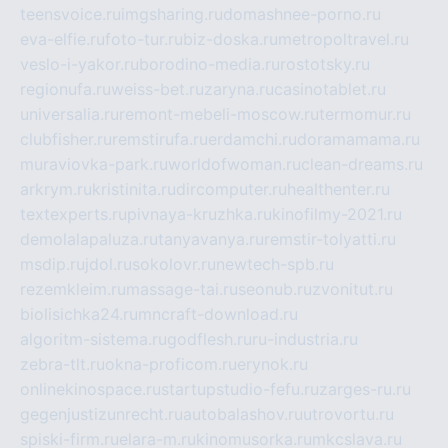
teensvoice.ru
imgsharing.ru
domashnee-porno.ru
eva-elfie.ru
foto-tur.ru
biz-doska.ru
metropoltravel.ru
veslo-i-yakor.ru
borodino-media.ru
rostotsky.ru
regionufa.ru
weiss-bet.ru
zaryna.ru
casinotablet.ru
universalia.ru
remont-mebeli-moscow.ru
termomur.ru
clubfisher.ru
remstirufa.ru
erdamchi.ru
doramamama.ru
muraviovka-park.ru
worldofwoman.ru
clean-dreams.ru
arkrym.ru
kristinita.ru
dircomputer.ru
healthenter.ru
textexperts.ru
pivnaya-kruzhka.ru
kinofilmy-2021.ru
demolalapaluza.ru
tanyavanya.ru
remstir-tolyatti.ru
msdip.ru
jdol.ru
sokolovr.ru
newtech-spb.ru
rezemkleim.ru
massage-tai.ru
seonub.ru
zvonitut.ru
biolisichka24.ru
mncraft-download.ru
algoritm-sistema.ru
godflesh.ru
ru-industria.ru
zebra-tlt.ru
okna-proficom.ru
erynok.ru
onlinekinospace.ru
startupstudio-fefu.ru
zarges-ru.ru
gegenjustizunrecht.ru
autobalashov.ru
utrovortu.ru
spiski-firm.ru
elara-m.ru
kinomusorka.ru
mkcslava.ru