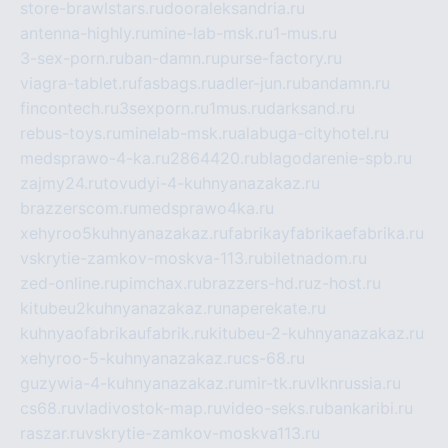
store-brawlstars.ru
dooraleksandria.ru
antenna-highly.ru
mine-lab-msk.ru
1-mus.ru
3-sex-porn.ru
ban-damn.ru
purse-factory.ru
viagra-tablet.ru
fasbags.ru
adler-jun.ru
bandamn.ru
fincontech.ru
3sexporn.ru
1mus.ru
darksand.ru
rebus-toys.ru
minelab-msk.ru
alabuga-cityhotel.ru
medsprawo-4-ka.ru
2864420.ru
blagodarenie-spb.ru
zajmy24.ru
tovudyi-4-kuhnyanazakaz.ru
brazzerscom.ru
medsprawo4ka.ru
xehyroo5kuhnyanazakaz.ru
fabrikayfabrikaefabrika.ru
vskrytie-zamkov-moskva-113.ru
biletnadom.ru
zed-online.ru
pimchax.ru
brazzers-hd.ru
z-host.ru
kitubeu2kuhnyanazakaz.ru
naperekate.ru
kuhnyaofabrikaufabrik.ru
kitubeu-2-kuhnyanazakaz.ru
xehyroo-5-kuhnyanazakaz.ru
cs-68.ru
guzywia-4-kuhnyanazakaz.ru
mir-tk.ru
vlknrussia.ru
cs68.ru
vladivostok-map.ru
video-seks.ru
bankaribi.ru
raszar.ru
vskrytie-zamkov-moskva113.ru