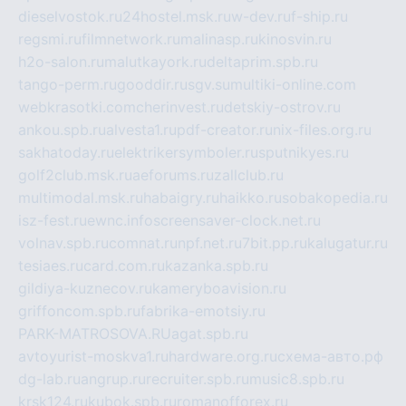
dieselvostok.ru
24hostel.msk.ru
w-dev.ru
f-ship.ru
regsmi.ru
filmnetwork.ru
malinasp.ru
kinosvin.ru
h2o-salon.ru
malutkayork.ru
deltaprim.spb.ru
tango-perm.ru
gooddir.ru
sgv.su
multiki-online.com
webkrasotki.com
cherinvest.ru
detskiy-ostrov.ru
ankou.spb.ru
alvesta1.ru
pdf-creator.ru
nix-files.org.ru
sakhatoday.ru
elektrikersymboler.ru
sputnikyes.ru
golf2club.msk.ru
aeforums.ru
zallclub.ru
multimodal.msk.ru
habaigry.ru
haikko.ru
sobakopedia.ru
isz-fest.ru
ewnc.info
screensaver-clock.net.ru
volnav.spb.ru
comnat.ru
npf.net.ru
7bit.pp.ru
kalugatur.ru
tesiaes.ru
card.com.ru
kazanka.spb.ru
gildiya-kuznecov.ru
kameryboavision.ru
griffoncom.spb.ru
fabrika-emotsiy.ru
PARK-MATROSOVA.RU
agat.spb.ru
avtoyurist-moskva1.ru
hardware.org.ru
схема-авто.рф
dg-lab.ru
angrup.ru
recruiter.spb.ru
music8.spb.ru
krsk124.ru
kubok.spb.ru
romanofforex.ru