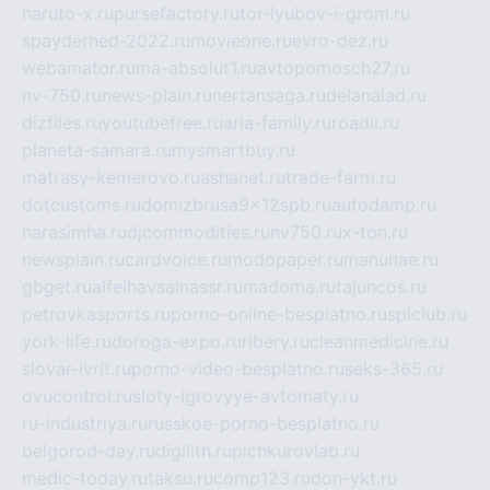
naruto-x.ru
pursefactory.ru
tor-lyubov-i-grom.ru
spayderhed-2022.ru
movieone.ru
evro-dez.ru
webamator.ru
ma-absolut1.ru
avtopomosch27.ru
nv-750.ru
news-plain.ru
nertansaga.ru
delanalad.ru
dizfiles.ru
youtubefree.ru
aria-family.ru
roadli.ru
planeta-samara.ru
mysmartbuy.ru
matrasy-kemerovo.ru
ashanet.ru
trade-farm.ru
dotcustoms.ru
domizbrusa9x12spb.ru
autodamp.ru
narasimha.ru
djcommodities.ru
nv750.ru
x-ton.ru
newsplain.ru
cardvoice.ru
modopaper.ru
manunae.ru
gbget.ru
alfeihavsalnassr.ru
madoma.ru
tajuncos.ru
petrovkasports.ru
porno-online-besplatno.ru
splclub.ru
york-life.ru
doroga-expo.ru
ribery.ru
cleanmedicine.ru
slovar-ivrit.ru
porno-video-besplatno.ru
seks-365.ru
ovucontrol.ru
sloty-igrovyye-avtomaty.ru
ru-industriya.ru
russkoe-porno-besplatno.ru
belgorod-day.ru
digilith.ru
pichkurovlab.ru
medic-today.ru
taksu.ru
comp123.ru
don-ykt.ru