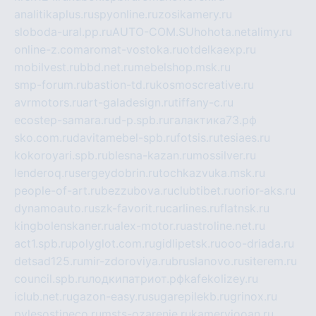
analitikaplus.ru
spyonline.ru
zosikamery.ru
sloboda-ural.pp.ru
AUTO-COM.SU
hohota.net
alimy.ru
online-z.com
aromat-vostoka.ru
otdelkaexp.ru
mobilvest.ru
bbd.net.ru
mebelshop.msk.ru
smp-forum.ru
bastion-td.ru
kosmoscreative.ru
avrmotors.ru
art-galadesign.ru
tiffany-c.ru
ecostep-samara.ru
d-p.spb.ru
галактика73.рф
sko.com.ru
davitamebel-spb.ru
fotsis.ru
tesiaes.ru
kokoroyari.spb.ru
blesna-kazan.ru
mossilver.ru
lenderoq.ru
sergeydobrin.ru
tochkazvuka.msk.ru
people-of-art.ru
bezzubova.ru
clubtibet.ru
orior-aks.ru
dynamoauto.ru
szk-favorit.ru
carlines.ru
flatnsk.ru
kingbolenskaner.ru
alex-motor.ru
astroline.net.ru
act1.spb.ru
polyglot.com.ru
gidlipetsk.ru
ooo-driada.ru
detsad125.ru
mir-zdoroviya.ru
bruslanovo.ru
siterem.ru
council.spb.ru
лодкипатриот.рф
kafekolizey.ru
iclub.net.ru
gazon-easy.ru
sugarepilekb.ru
grinox.ru
pylesostineco.ru
msts-ozarenie.ru
kameryjooan.ru