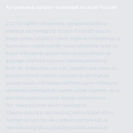
Актуальный каталог компаний по всей России
03223.ru
ufille.ru
krasotata.ru
prazdnikdushi.ru
veetbox.ru
cinemapost.ru
ciam-fr.ru
kraft-you.ru
mega-press.ru
03223.ru
web-explore.ru
rastenuya.ru
eurovision-russia.ru
strah-news.ru
freeride-team.ru
itrack-24.ru
sexshopexpress.ru
autostudiopro.ru
alabuga-cityhotel.ru
pornv.ru
atlantpereezd.ru
bud-em-znakomye.ru
a-cdc.ru
elektrostal-news.ru
korolevremont-market.ru
budem-znakomye.ru
oooagrosnab.ru
fpodaso.ru
emfire.ru
pro-otdelky.ru
ukrasotki.ru
seksuzbek.ru
seks-uzbek.ru
porno-vk.ru
sovratili.ru
olecoon.ru
vd-dosug.ru
adonyev.ru
rbc-news.ru
porno-skvirt.ru
krospr.ru
13autor-kolonka.ru
sormol.ru
2rich.ru
hostel-65.ru
hostserve.ru
porno-na-russkom.ru
mishinlab.ru
neznobi.ru
bigfatcc.ru
habble.ru
starbucksvia.ru