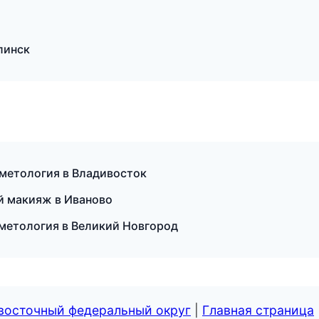
линск
сметология в Владивосток
й макияж в Иваново
сметология в Великий Новгород
евосточный федеральный округ
|
Главная страница