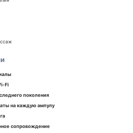
апия
ассаж
ми
риалы
i-Fi
следнего поколения
аты на каждую ампулу
га
урное сопровождение