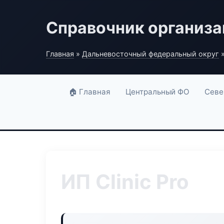
Справочник организ
Главная
»
Дальневосточный федеральный округ
»
🏠 Главная
Центральный ФО
Севе
ИП Clinic Pro