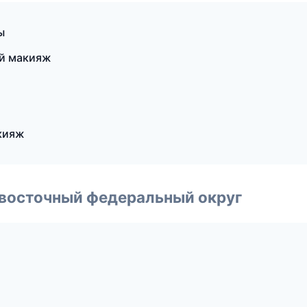
ы
ый макияж
кияж
евосточный федеральный округ