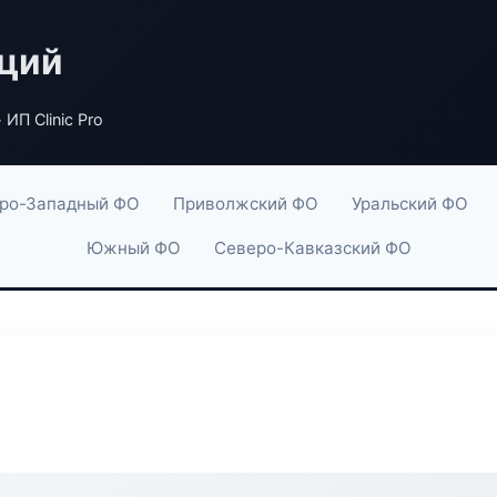
аций
 ИП Clinic Pro
ро-Западный ФО
Приволжский ФО
Уральский ФО
Южный ФО
Северо-Кавказский ФО