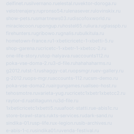
delfinet.ru
silvernano.ru
elestal.ru
vektor-doroga.ru
velotrenajery.ru
pronso54.ru
lenasever.ru
lovinskix.ru
show-pets.ru
smartnews03.ru
discofoxworld.ru
miraclecoon.ru
pongup.ru
hostel65.ru
liura.ru
glasspb.ru
firehunters.ru
gribowo.ru
gnalis.ru
bulkitula.ru
hometown-france.ru
1-xbeticricetc-1-xbetti-5.ru
shop-garena.ru
cricetc-1-xbetr-1-xbetcc-2.ru
one-life-story.ru
top-halyava.ru
accounts112.ru
poka-vse-doma-2.ru
3-d-file.ru
hahahaharms.ru
g2012.ru
tst-1.ru
shaggy-cat.ru
opsmgr.ru
ev-gallery.ru
g-2012.ru
ops-mgr.ru
accounts-112.ru
csm-demo.ru
poka-vse-doma2.ru
airgungames.ru
allseo-host.ru
tehosmotre.ru
varieta-yug.ru
cricetc1xbetr1xbetcc2.ru
raytor-d.ru
atillagunn.ru
3d-file.ru
1xbeticricetc1xbetti5.ru
uafoot-statti.ru
e-abis1c.ru
store-brawl-stars.ru
kts-services.ru
dark-sand.ru
sindika-01.ru
sp-life.ru
x-legion.ru
sib-archives.ru
e-abis-1-c.ru
sindika01.ru
venda-festival.ru