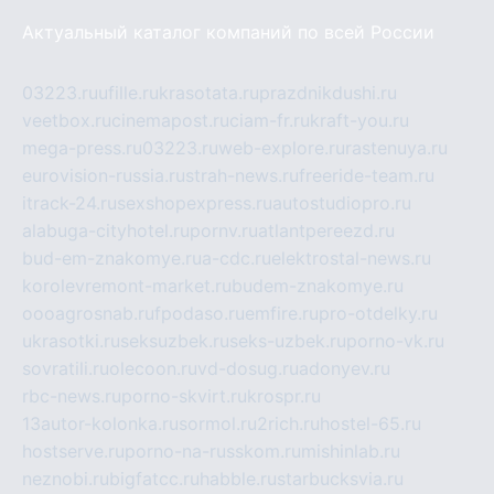
Актуальный каталог компаний по всей России
03223.ru
ufille.ru
krasotata.ru
prazdnikdushi.ru
veetbox.ru
cinemapost.ru
ciam-fr.ru
kraft-you.ru
mega-press.ru
03223.ru
web-explore.ru
rastenuya.ru
eurovision-russia.ru
strah-news.ru
freeride-team.ru
itrack-24.ru
sexshopexpress.ru
autostudiopro.ru
alabuga-cityhotel.ru
pornv.ru
atlantpereezd.ru
bud-em-znakomye.ru
a-cdc.ru
elektrostal-news.ru
korolevremont-market.ru
budem-znakomye.ru
oooagrosnab.ru
fpodaso.ru
emfire.ru
pro-otdelky.ru
ukrasotki.ru
seksuzbek.ru
seks-uzbek.ru
porno-vk.ru
sovratili.ru
olecoon.ru
vd-dosug.ru
adonyev.ru
rbc-news.ru
porno-skvirt.ru
krospr.ru
13autor-kolonka.ru
sormol.ru
2rich.ru
hostel-65.ru
hostserve.ru
porno-na-russkom.ru
mishinlab.ru
neznobi.ru
bigfatcc.ru
habble.ru
starbucksvia.ru