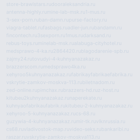
store-brawlstars.ru
dooraleksandria.ru
antenna-highly.ru
mine-lab-msk.ru
1-mus.ru
3-sex-porn.ru
ban-damn.ru
purse-factory.ru
viagra-tablet.ru
fasbags.ru
adler-jun.ru
bandamn.ru
fincontech.ru
3sexporn.ru
1mus.ru
darksand.ru
rebus-toys.ru
minelab-msk.ru
alabuga-cityhotel.ru
medsprawo-4-ka.ru
2864420.ru
blagodarenie-spb.ru
zajmy24.ru
tovudyi-4-kuhnyanazakaz.ru
brazzerscom.ru
medsprawo4ka.ru
xehyroo5kuhnyanazakaz.ru
fabrikayfabrikaefabrika.ru
vskrytie-zamkov-moskva-113.ru
biletnadom.ru
zed-online.ru
pimchax.ru
brazzers-hd.ru
z-host.ru
kitubeu2kuhnyanazakaz.ru
naperekate.ru
kuhnyaofabrikaufabrik.ru
kitubeu-2-kuhnyanazakaz.ru
xehyroo-5-kuhnyanazakaz.ru
cs-68.ru
guzywia-4-kuhnyanazakaz.ru
mir-tk.ru
vlknrussia.ru
cs68.ru
vladivostok-map.ru
video-seks.ru
bankaribi.ru
raszar.ru
vskrytie-zamkov-moskva113.ru