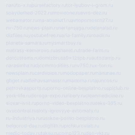
naruto-x.ru
pursefactory.ru
tor-lyubov-i-grom.ru
spayderhed-2022.ru
movieone.ru
evro-dez.ru
webamator.ru
ma-absolut1.ru
avtopomosch27.ru
nv-750.ru
news-plain.ru
nertansaga.ru
delanalad.ru
dizfiles.ru
youtubefree.ru
aria-family.ru
roadli.ru
planeta-samara.ru
mysmartbuy.ru
matrasy-kemerovo.ru
ashanet.ru
trade-farm.ru
dotcustoms.ru
domizbrusa9x12spb.ru
autodamp.ru
narasimha.ru
djcommodities.ru
nv750.ru
x-ton.ru
newsplain.ru
cardvoice.ru
modopaper.ru
manunae.ru
gbget.ru
alfeihavsalnassr.ru
madoma.ru
tajuncos.ru
petrovkasports.ru
porno-online-besplatno.ru
splclub.ru
york-life.ru
doroga-expo.ru
ribery.ru
cleanmedicine.ru
slovar-ivrit.ru
porno-video-besplatno.ru
seks-365.ru
ovucontrol.ru
sloty-igrovyye-avtomaty.ru
ru-industriya.ru
russkoe-porno-besplatno.ru
belgorod-day.ru
digilith.ru
pichkurovlab.ru
medic-today.ru
taksu.ru
comp123.ru
don-ykt.ru