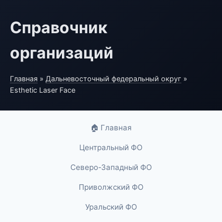
Справочник
организаций
Главная
»
Дальневосточный федеральный округ
»
Esthetic Laser Face
🏠 Главная
Центральный ФО
Северо-Западный ФО
Приволжский ФО
Уральский ФО