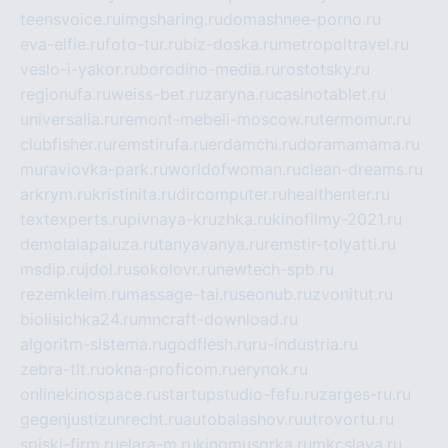
teensvoice.ru
imgsharing.ru
domashnee-porno.ru
eva-elfie.ru
foto-tur.ru
biz-doska.ru
metropoltravel.ru
veslo-i-yakor.ru
borodino-media.ru
rostotsky.ru
regionufa.ru
weiss-bet.ru
zaryna.ru
casinotablet.ru
universalia.ru
remont-mebeli-moscow.ru
termomur.ru
clubfisher.ru
remstirufa.ru
erdamchi.ru
doramamama.ru
muraviovka-park.ru
worldofwoman.ru
clean-dreams.ru
arkrym.ru
kristinita.ru
dircomputer.ru
healthenter.ru
textexperts.ru
pivnaya-kruzhka.ru
kinofilmy-2021.ru
demolalapaluza.ru
tanyavanya.ru
remstir-tolyatti.ru
msdip.ru
jdol.ru
sokolovr.ru
newtech-spb.ru
rezemkleim.ru
massage-tai.ru
seonub.ru
zvonitut.ru
biolisichka24.ru
mncraft-download.ru
algoritm-sistema.ru
godflesh.ru
ru-industria.ru
zebra-tlt.ru
okna-proficom.ru
erynok.ru
onlinekinospace.ru
startupstudio-fefu.ru
zarges-ru.ru
gegenjustizunrecht.ru
autobalashov.ru
utrovortu.ru
spiski-firm.ru
elara-m.ru
kinomusorka.ru
mkcslava.ru