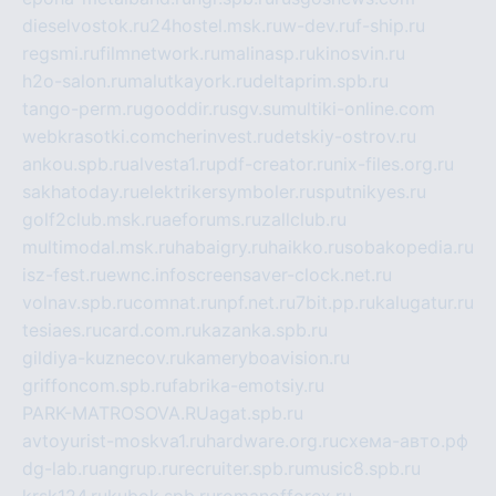
dieselvostok.ru
24hostel.msk.ru
w-dev.ru
f-ship.ru
regsmi.ru
filmnetwork.ru
malinasp.ru
kinosvin.ru
h2o-salon.ru
malutkayork.ru
deltaprim.spb.ru
tango-perm.ru
gooddir.ru
sgv.su
multiki-online.com
webkrasotki.com
cherinvest.ru
detskiy-ostrov.ru
ankou.spb.ru
alvesta1.ru
pdf-creator.ru
nix-files.org.ru
sakhatoday.ru
elektrikersymboler.ru
sputnikyes.ru
golf2club.msk.ru
aeforums.ru
zallclub.ru
multimodal.msk.ru
habaigry.ru
haikko.ru
sobakopedia.ru
isz-fest.ru
ewnc.info
screensaver-clock.net.ru
volnav.spb.ru
comnat.ru
npf.net.ru
7bit.pp.ru
kalugatur.ru
tesiaes.ru
card.com.ru
kazanka.spb.ru
gildiya-kuznecov.ru
kameryboavision.ru
griffoncom.spb.ru
fabrika-emotsiy.ru
PARK-MATROSOVA.RU
agat.spb.ru
avtoyurist-moskva1.ru
hardware.org.ru
схема-авто.рф
dg-lab.ru
angrup.ru
recruiter.spb.ru
music8.spb.ru
krsk124.ru
kubok.spb.ru
romanofforex.ru