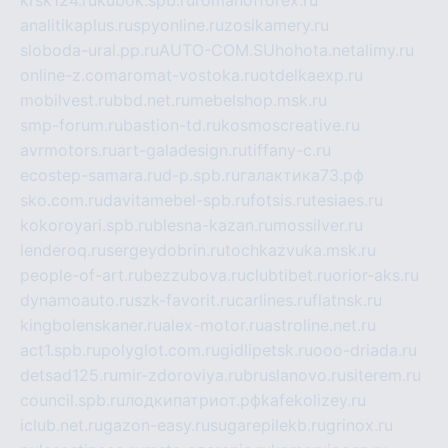
analitikaplus.ru
spyonline.ru
zosikamery.ru
sloboda-ural.pp.ru
AUTO-COM.SU
hohota.net
alimy.ru
online-z.com
aromat-vostoka.ru
otdelkaexp.ru
mobilvest.ru
bbd.net.ru
mebelshop.msk.ru
smp-forum.ru
bastion-td.ru
kosmoscreative.ru
avrmotors.ru
art-galadesign.ru
tiffany-c.ru
ecostep-samara.ru
d-p.spb.ru
галактика73.рф
sko.com.ru
davitamebel-spb.ru
fotsis.ru
tesiaes.ru
kokoroyari.spb.ru
blesna-kazan.ru
mossilver.ru
lenderoq.ru
sergeydobrin.ru
tochkazvuka.msk.ru
people-of-art.ru
bezzubova.ru
clubtibet.ru
orior-aks.ru
dynamoauto.ru
szk-favorit.ru
carlines.ru
flatnsk.ru
kingbolenskaner.ru
alex-motor.ru
astroline.net.ru
act1.spb.ru
polyglot.com.ru
gidlipetsk.ru
ooo-driada.ru
detsad125.ru
mir-zdoroviya.ru
bruslanovo.ru
siterem.ru
council.spb.ru
лодкипатриот.рф
kafekolizey.ru
iclub.net.ru
gazon-easy.ru
sugarepilekb.ru
grinox.ru