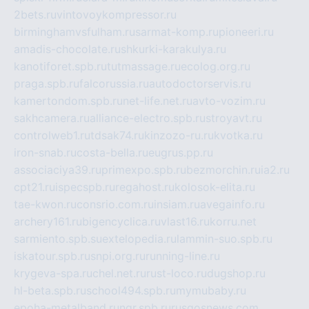
2bets.ru
vintovoykompressor.ru
birminghamvsfulham.ru
sarmat-komp.ru
pioneeri.ru
amadis-chocolate.ru
shkurki-karakulya.ru
kanotiforet.spb.ru
tutmassage.ru
ecolog.org.ru
praga.spb.ru
falcorussia.ru
autodoctorservis.ru
kamertondom.spb.ru
net-life.net.ru
avto-vozim.ru
sakhcamera.ru
alliance-electro.spb.ru
stroyavt.ru
controlweb1.ru
tdsak74.ru
kinzozo-ru.ru
kvotka.ru
iron-snab.ru
costa-bella.ru
eugrus.pp.ru
associaciya39.ru
primexpo.spb.ru
bezmorchin.ru
ia2.ru
cpt21.ru
ispecspb.ru
regahost.ru
kolosok-elita.ru
tae-kwon.ru
consrio.com.ru
insiam.ru
avegainfo.ru
archery161.ru
bigencyclica.ru
vlast16.ru
korru.net
sarmiento.spb.su
extelopedia.ru
lammin-suo.spb.ru
iskatour.spb.ru
snpi.org.ru
running-line.ru
krygeva-spa.ru
chel.net.ru
rust-loco.ru
dugshop.ru
hl-beta.spb.ru
school494.spb.ru
mymubaby.ru
epoha-metalband.ru
ngr.spb.ru
rusgosnews.com