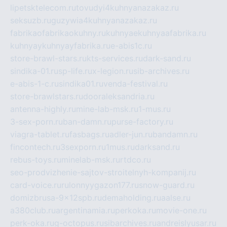
lipetsktelecom.ru
tovudyi4kuhnyanazakaz.ru
seksuzb.ru
guzywia4kuhnyanazakaz.ru
fabrikaofabrikaokuhny.ru
kuhnyaekuhnyaafabrika.ru
kuhnyaykuhnyayfabrika.ru
e-abis1c.ru
store-brawl-stars.ru
kts-services.ru
dark-sand.ru
sindika-01.ru
sp-life.ru
x-legion.ru
sib-archives.ru
e-abis-1-c.ru
sindika01.ru
venda-festival.ru
store-brawlstars.ru
dooraleksandria.ru
antenna-highly.ru
mine-lab-msk.ru
1-mus.ru
3-sex-porn.ru
ban-damn.ru
purse-factory.ru
viagra-tablet.ru
fasbags.ru
adler-jun.ru
bandamn.ru
fincontech.ru
3sexporn.ru
1mus.ru
darksand.ru
rebus-toys.ru
minelab-msk.ru
rtdco.ru
seo-prodvizhenie-sajtov-stroitelnyh-kompanij.ru
card-voice.ru
rulonnyygazon177.ru
snow-guard.ru
domizbrusa-9x12spb.ru
demaholding.ru
aalse.ru
a380club.ru
argentinamia.ru
perkoka.ru
movie-one.ru
perk-oka.ru
g-octopus.ru
sibarchives.ru
andreislyusar.ru