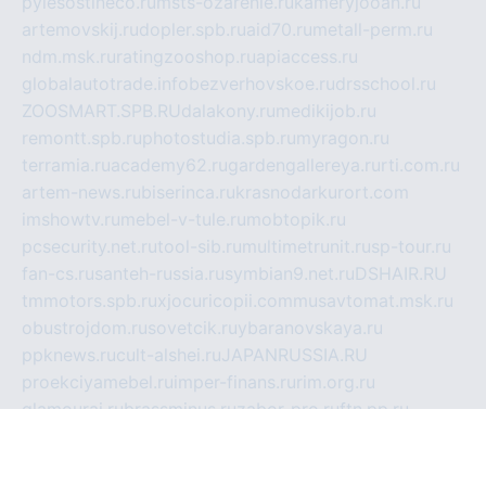
pylesostineco.ru
msts-ozarenie.ru
kameryjooan.ru
artemovskij.ru
dopler.spb.ru
aid70.ru
metall-perm.ru
ndm.msk.ru
ratingzooshop.ru
apiaccess.ru
globalautotrade.info
bezverhovskoe.ru
drsschool.ru
ZOOSMART.SPB.RU
dalakony.ru
medikijob.ru
remontt.spb.ru
photostudia.spb.ru
myragon.ru
terramia.ru
academy62.ru
gardengallereya.ru
rti.com.ru
artem-news.ru
biserinca.ru
krasnodarkurort.com
imshowtv.ru
mebel-v-tule.ru
mobtopik.ru
pcsecurity.net.ru
tool-sib.ru
multimetrunit.ru
sp-tour.ru
fan-cs.ru
santeh-russia.ru
symbian9.net.ru
DSHAIR.RU
tmmotors.spb.ru
xjocuricopii.com
musavtomat.msk.ru
obustrojdom.ru
sovetcik.ru
ybaranovskaya.ru
ppknews.ru
cult-alshei.ru
JAPANRUSSIA.RU
proekciyamebel.ru
imper-finans.ru
rim.org.ru
glamourai.ru
brassminus.ru
zabor-pro.ru
ftn.pp.ru
dorogoe58.ru
laimengpacker.ru
kuzova-zapchasti.ru
sageerp.ru
taxodrom.ru
dsrazvitie.ru
hardcity.net.ru