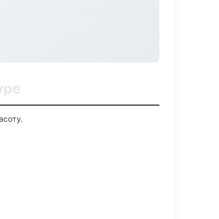
уре
асоту.