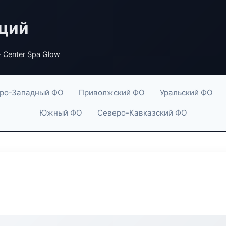
аций
 Center Spa Glow
ро-Западный ФО
Приволжский ФО
Уральский ФО
Южный ФО
Северо-Кавказский ФО