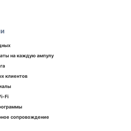
ми
одных
аты на каждую ампулу
га
ых клиентов
риалы
i-Fi
программы
урное сопровождение