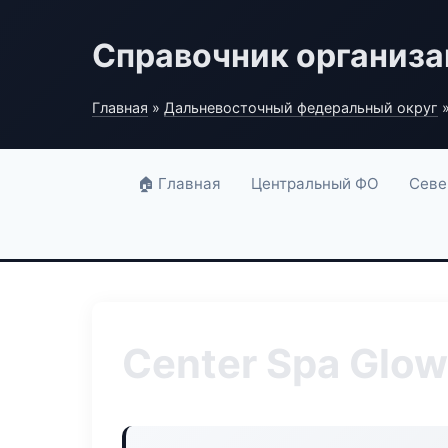
Справочник организ
Главная
»
Дальневосточный федеральный округ
»
🏠 Главная
Центральный ФО
Севе
Center Spa Glow