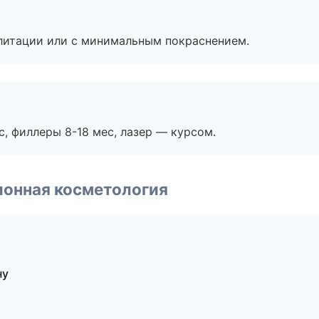
литации или с минимальным покраснением.
с, филлеры 8-18 мес, лазер — курсом.
ионная косметология
ну