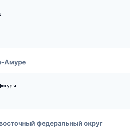
д
а-Амуре
 фигуры
евосточный федеральный округ