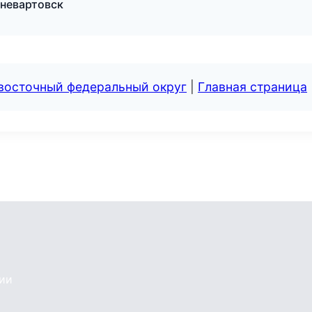
жневартовск
евосточный федеральный округ
|
Главная страница
сии